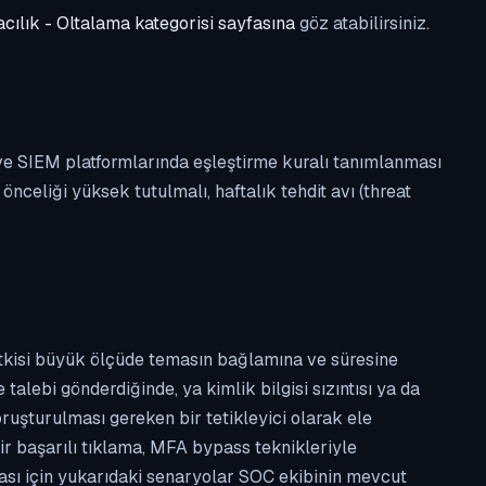
cılık - Oltalama kategorisi sayfasına
göz atabilirsiniz.
 ve SIEM platformlarında eşleştirme kuralı tanımlanması
celiği yüksek tutulmalı, haftalık tehdit avı (threat
etkisi büyük ölçüde temasın bağlamına ve süresine
alebi gönderdiğinde, ya kimlik bilgisi sızıntısı ya da
ruşturulması gereken bir tetikleyici olarak ele
ir başarılı tıklama, MFA bypass teknikleriyle
ması için yukarıdaki senaryolar SOC ekibinin mevcut