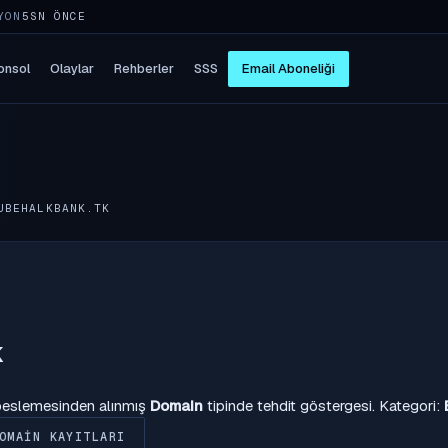
YON
5SN ÖNCE
onsol
Olaylar
Rehberler
SSS
Email Aboneliği
UBEHALKBANK.TK
k
 beslemesinden alınmış
Domain
tipinde tehdit göstergesi. Kategori:
OMAIN KAYITLARI