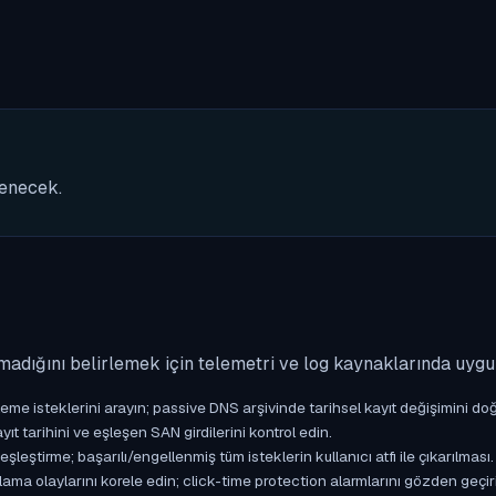
nenecek.
madığını belirlemek için telemetri ve log kaynaklarında uyg
isteklerini arayın; passive DNS arşivinde tarihsel kayıt değişimini doğ
yıt tarihini ve eşleşen SAN girdilerini kontrol edin.
ştirme; başarılı/engellenmiş tüm isteklerin kullanıcı atfı ile çıkarılması.
ama olaylarını korele edin; click-time protection alarmlarını gözden geçir