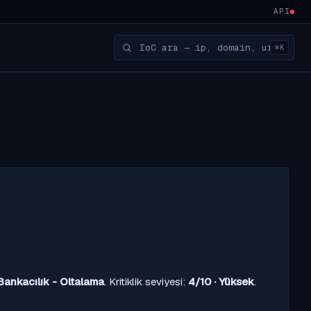
API
⌘K
Bankacılık - Oltalama
. Kritiklik seviyesi:
4/10 · Yüksek
.