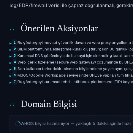
log/EDR/firewall verisi ile çapraz doğrulanmalı, gerekir
Önerilen Aksiyonlar
Bu göstergeyi mevcut güvenlik duvarı ve web proxy engelleme l
1
SIEM platformunda eşleştirme kuralı oluşturun; son 30 günlük l
2
Kurumsal DNS çözümleyicide bu kayıt için sinkholing kuralı tanımla
3
Web içerik filtreleme (secure web gateway) çözümünde bu URL/d
4
Son kullanıcı farkındalık takımına bilgilendirme yayımlayın; çal
5
M365/Google Workspace seviyesinde URL'ye yapılan tüm tıklama ol
6
Bu göstergeyi kurumsal tehdit istihbarat platformuna (TIP) kaynak
7
Domain Bilgisi
WHOIS bilgisi hazırlanıyor — yaklaşık 5 dakika içinde hazır o