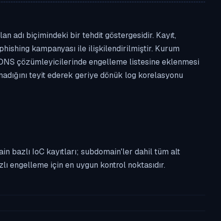
 adı biçimindeki bir tehdit göstergesidir. Kayıt,
phishing kampanyası ile ilişkilendirilmiştir. Kurum
 DNS çözümleyicilerinde engelleme listesine eklenmesi
lmadığını teyit ederek geriye dönük log korelasyonu
n bazlı IoC kayıtları; subdomain'ler dahil tüm alt
ı engelleme için en uygun kontrol noktasıdır.