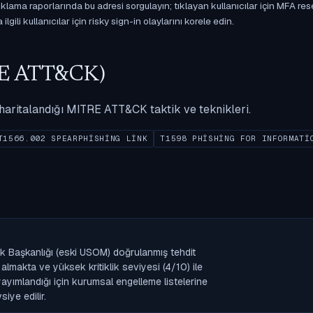
ama raporlarında bu adresi sorgulayın; tıklayan kullanıcılar için MFA res
gili kullanıcılar için risky sign-in olaylarını korele edin.
ITRE ATT&CK)
ak haritalandığı MITRE ATT&CK taktik ve teknikleri.
T1566.002 SPEARPHISHING LINK
T1598 PHISHING FOR INFORMATI
ik Başkanlığı (eski USOM) doğrulanmış tehdit
lmakta ve yüksek kritiklik seviyesi (4/10) ile
k yayımlandığı için kurumsal engelleme listelerine
iye edilir.