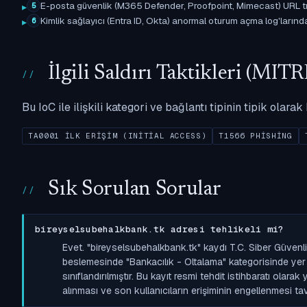
E-posta güvenlik (M365 Defender, Proofpoint, Mimecast) URL tıkl
5
Kimlik sağlayıcı (Entra ID, Okta) anormal oturum açma log'larında il
6
İlgili Saldırı Taktikleri (M
Bu IoC ile ilişkili kategori ve bağlantı tipinin tipik olar
TA0001 İLK ERIŞIM (INITIAL ACCESS)
T1566 PHISHING
Sık Sorulan Sorular
bireyselsubehalkbank.tk adresi tehlikeli mi?
Evet. "bireyselsubehalkbank.tk" kaydı T.C. Siber Güvenl
beslemesinde "Bankacılık - Oltalama" kategorisinde yer a
sınıflandırılmıştır. Bu kayıt resmi tehdit istihbaratı olara
alınması ve son kullanıcıların erişiminin engellenmesi tavs