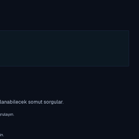
ulanabilecek somut sorgular.
rulayın.
in.