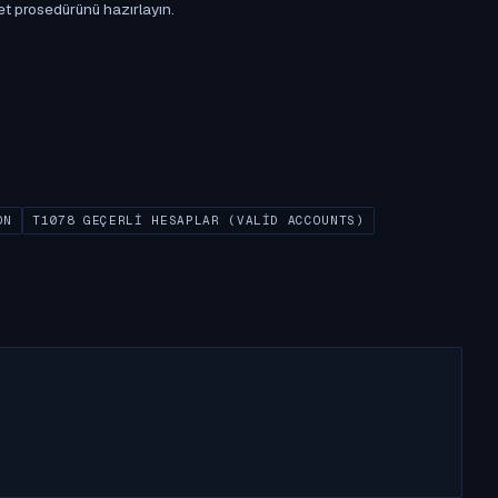
et prosedürünü hazırlayın.
ON
T1078 GEÇERLI HESAPLAR (VALID ACCOUNTS)