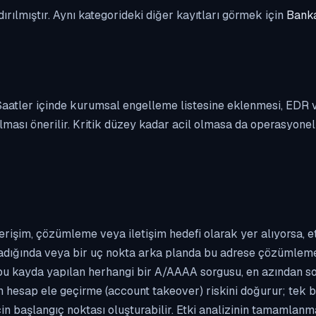
dırılmıştır. Aynı kategorideki diğer kayıtları görmek için
Banka
. Saatler içinde kurumsal engelleme listesine eklenmesi, EDR
ası önerilir. Kritik düzey kadar acil olmasa da operasyonel ön
erişim, çözümleme veya iletişim hedefi olarak yer alıyorsa, 
kladığında veya bir uç nokta arka planda bu adrese çözümleme t
 bu kayda yapılan herhangi bir A/AAAA sorgusu, en azından so
n hesap ele geçirme (account takeover) riskini doğurur; tek b
çin başlangıç noktası oluşturabilir. Etki analizinin tamamlan