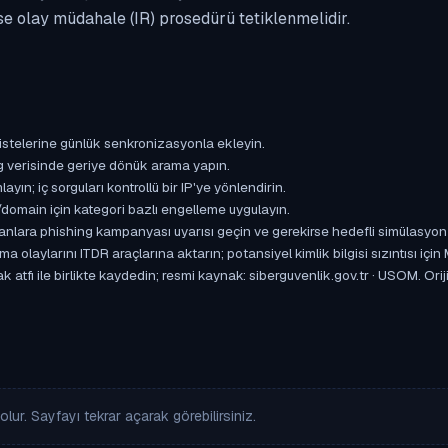
se olay müdahale (IR) prosedürü tetiklenmelidir.
istelerine günlük senkronizasyonla ekleyin.
og verisinde geriye dönük arama yapın.
yın; iç sorguları kontrollü bir IP'ye yönlendirin.
omain için kategori bazlı engelleme uygulayın.
ışanlara phishing kampanyası uyarısı geçin ve gerekirse hedefli simülasyon
aylarını ITDR araçlarına aktarın; potansiyel kimlik bilgisi sızıntısı için
 atfı ile birlikte kaydedin; resmi kaynak: siberguvenlik.gov.tr · USOM. Ori
lur. Sayfayı tekrar açarak görebilirsiniz.