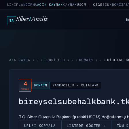
SINIFLANDIRMA
AÇIK KAYNAK
KAYNAK
USOM · CSGB
SENKRONIZAS
Siber
/
Analiz
K
SA
ANA SAYFA
›
TEHDITLER
›
DOMAIN
›
BIREYSELS
4
DOMAIN
BANKACILIK - OLTALAMA
YÜKSEK
bireyselsubehalkbank.t
T.C. Siber Güvenlik Başkanlığı (eski USOM) doğrulanmış
URL'I KOPYALA
LISTEDE GÖSTER →
TÜM D