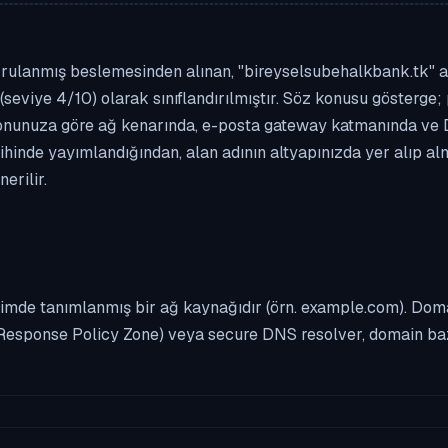
rulanmış beslemesinden alınan, "bireyselsubehalkbank.tk" alan
(seviye 4/10) olarak sınıflandırılmıştır. Söz konusu gösterge; 
asyonunuza göre ağ kenarında, e-posta gateway katmanında ve
rihinde yayımlandığından, alan adının altyapınızda yer alıp a
erilir.
imde tanımlanmış bir ağ kaynağıdır (örn. example.com). Domai
Response Policy Zone) veya secure DNS resolver, domain bazl