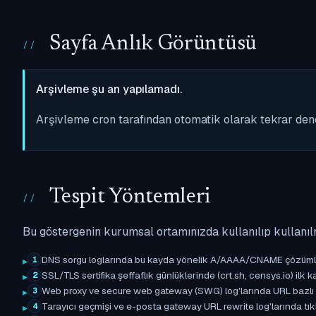
Sayfa Anlık Görüntüsü
Arşivleme şu an yapılamadı.
Arşivleme cron tarafından otomatik olarak tekrar de
Tespit Yöntemleri
Bu göstergenin kurumsal ortamınızda kullanılıp kullanıl
DNS sorgu loglarında bu kayda yönelik A/AAAA/CNAME çözümleme 
1
SSL/TLS sertifika şeffaflık günlüklerinde (crt.sh, censys.io) ilk ka
2
Web proxy ve secure web gateway (SWG) log'larında URL bazlı eşle
3
Tarayıcı geçmişi ve e-posta gateway URL rewrite log'larında tıkl
4