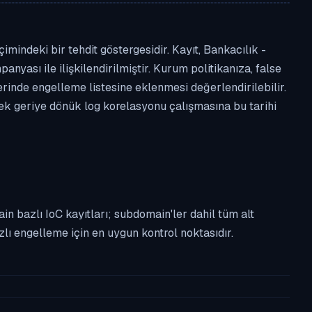
mindeki bir tehdit göstergesidir. Kayıt, Bankacılık -
anyası ile ilişkilendirilmiştir. Kurum politikanıza, false
nde engelleme listesine eklenmesi değerlendirilebilir.
rek geriye dönük log korelasyonu çalışmasına bu tarihi
n bazlı IoC kayıtları; subdomain'ler dahil tüm alt
ı engelleme için en uygun kontrol noktasıdır.