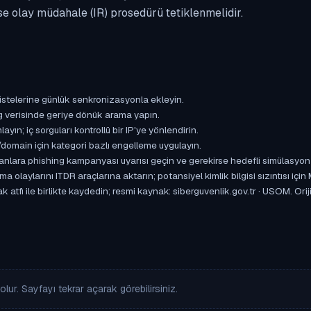
se olay müdahale (IR) prosedürü tetiklenmelidir.
istelerine günlük senkronizasyonla ekleyin.
og verisinde geriye dönük arama yapın.
yın; iç sorguları kontrollü bir IP'ye yönlendirin.
omain için kategori bazlı engelleme uygulayın.
ışanlara phishing kampanyası uyarısı geçin ve gerekirse hedefli simülasyon
aylarını ITDR araçlarına aktarın; potansiyel kimlik bilgisi sızıntısı için
atfı ile birlikte kaydedin; resmi kaynak: siberguvenlik.gov.tr · USOM. Oriji
lur. Sayfayı tekrar açarak görebilirsiniz.