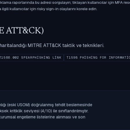
ama raporlarında bu adresi sorgulayın; tıklayan kullanıcılar için MFA res
gili kullanıcılar için risky sign-in olaylarını korele edin.
ITRE ATT&CK)
ak haritalandığı MITRE ATT&CK taktik ve teknikleri.
T1566.002 SPEARPHISHING LINK
T1598 PHISHING FOR INFORMATI
anlığı (eski USOM) doğrulanmış tehdit beslemesinde
 kritiklik seviyesi (4/10) ile sınıflandırılmıştır.
n kurumsal engelleme listelerine alınması ve son