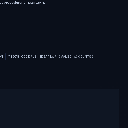
et prosedürünü hazırlayın.
ON
T1078 GEÇERLI HESAPLAR (VALID ACCOUNTS)