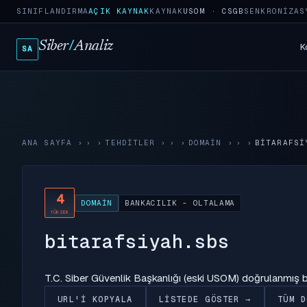
SINIFLANDIRMA
AÇIK KAYNAK
KAYNAK
USOM · CSGB
SENKRONIZAS
Siber
/
Analiz
K
SA
ANA SAYFA
›
TEHDITLER
›
DOMAIN
›
BITARAFSI
4
DOMAIN
BANKACILIK - OLTALAMA
YÜKSEK
bitarafsiyah.sbs
T.C. Siber Güvenlik Başkanlığı (eski USOM) doğrulanmış
URL'I KOPYALA
LISTEDE GÖSTER →
TÜM D