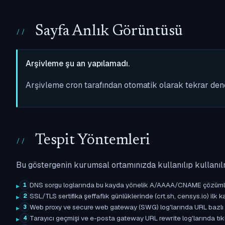
Sayfa Anlık Görüntüsü
Arşivleme şu an yapılamadı.
Arşivleme cron tarafından otomatik olarak tekrar de
Tespit Yöntemleri
Bu göstergenin kurumsal ortamınızda kullanılıp kullanıl
DNS sorgu loglarında bu kayda yönelik A/AAAA/CNAME çözümleme 
1
SSL/TLS sertifika şeffaflık günlüklerinde (crt.sh, censys.io) ilk ka
2
Web proxy ve secure web gateway (SWG) log'larında URL bazlı eşle
3
Tarayıcı geçmişi ve e-posta gateway URL rewrite log'larında tıkl
4