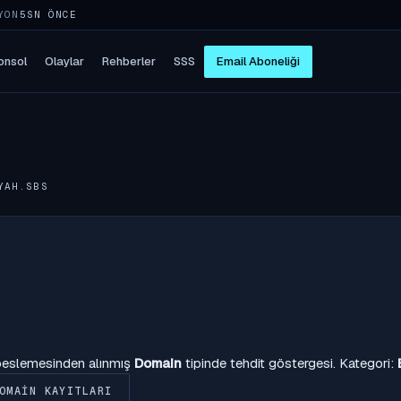
YON
5SN ÖNCE
onsol
Olaylar
Rehberler
SSS
Email Aboneliği
YAH.SBS
 beslemesinden alınmış
Domain
tipinde tehdit göstergesi. Kategori:
OMAIN KAYITLARI