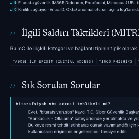
E-posta güvenlik (M365 Defender, Proofpoint, Mimecast) URL tıkl
5
Kimlik sağlayıcı (Entra ID, Okta) anormal oturum açma log'larında il
6
İlgili Saldırı Taktikleri (M
Bu IoC ile ilişkili kategori ve bağlantı tipinin tipik olar
TA0001 İLK ERIŞIM (INITIAL ACCESS)
T1566 PHISHING
Sık Sorulan Sorular
bitarafsiyah.sbs adresi tehlikeli mi?
Evet. "bitarafsiyah.sbs" kaydı T.C. Siber Güvenlik Başk
"Bankacılık - Oltalama" kategorisinde yer almakta ve yüksek
Bu kayıt resmi tehdit istihbaratı olarak yayımlandığı içi
kullanıcıların erişiminin engellenmesi tavsiye edilir.