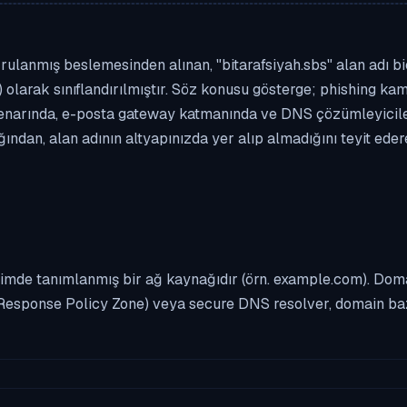
ulanmış beslemesinden alınan, "bitarafsiyah.sbs" alan adı biçi
 olarak sınıflandırılmıştır. Söz konusu gösterge; phishing kamp
enarında, e-posta gateway katmanında ve DNS çözümleyicileri
ndan, alan adının altyapınızda yer alıp almadığını teyit ede
imde tanımlanmış bir ağ kaynağıdır (örn. example.com). Domai
Response Policy Zone) veya secure DNS resolver, domain bazl