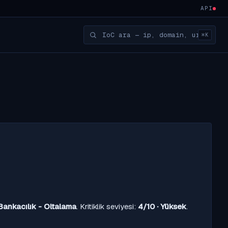
API
⌘K
Bankacılık - Oltalama
. Kritiklik seviyesi:
4/10 · Yüksek
.