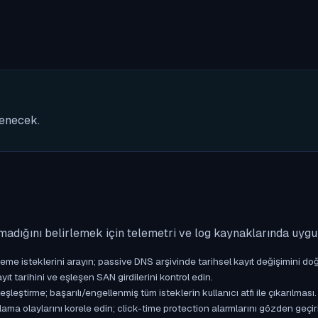
nenecek.
madığını belirlemek için telemetri ve log kaynaklarında uyg
isteklerini arayın; passive DNS arşivinde tarihsel kayıt değişimini doğ
yıt tarihini ve eşleşen SAN girdilerini kontrol edin.
ştirme; başarılı/engellenmiş tüm isteklerin kullanıcı atfı ile çıkarılması.
ama olaylarını korele edin; click-time protection alarmlarını gözden geçir