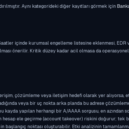
dırılmıştır. Aynı kategorideki diğer kayıtları görmek için
Banka
. Saatler içinde kurumsal engelleme listesine eklenmesi, EDR
ası önerilir. Kritik düzey kadar acil olmasa da operasyonel ön
erişim, çözümleme veya iletişim hedefi olarak yer alıyorsa, 
kladığında veya bir uç nokta arka planda bu adrese çözümleme t
 bu kayda yapılan herhangi bir A/AAAA sorgusu, en azından so
n hesap ele geçirme (account takeover) riskini doğurur; tek b
çin başlangıç noktası oluşturabilir. Etki analizinin tamamlan