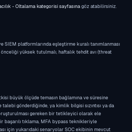
cılık - Oltalama kategorisi sayfasına
göz atabilirsiniz.
 ve SIEM platformlarında eşleştirme kuralı tanımlanması
celiği yüksek tutulmalı, haftalık tehdit avı (threat
etkisi büyük ölçüde temasın bağlamına ve süresine
alebi gönderdiğinde, ya kimlik bilgisi sızıntısı ya da
ruşturulması gereken bir tetikleyici olarak ele
ir başarılı tıklama, MFA bypass teknikleriyle
ması için yukarıdaki senaryolar SOC ekibinin mevcut