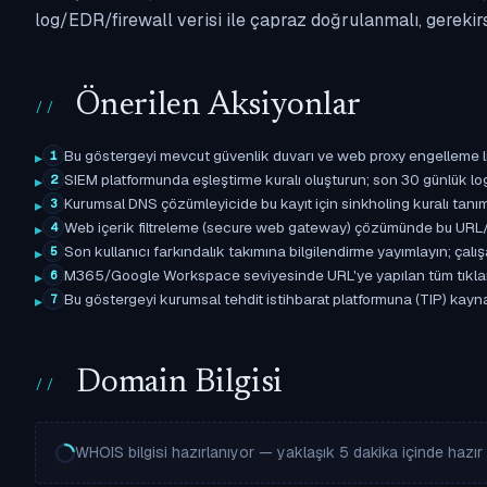
log/EDR/firewall verisi ile çapraz doğrulanmalı, gerekir
Önerilen Aksiyonlar
Bu göstergeyi mevcut güvenlik duvarı ve web proxy engelleme l
1
SIEM platformunda eşleştirme kuralı oluşturun; son 30 günlük l
2
Kurumsal DNS çözümleyicide bu kayıt için sinkholing kuralı tanımla
3
Web içerik filtreleme (secure web gateway) çözümünde bu URL/d
4
Son kullanıcı farkındalık takımına bilgilendirme yayımlayın; çal
5
M365/Google Workspace seviyesinde URL'ye yapılan tüm tıklama ol
6
Bu göstergeyi kurumsal tehdit istihbarat platformuna (TIP) kaynak 
7
Domain Bilgisi
WHOIS bilgisi hazırlanıyor — yaklaşık 5 dakika içinde hazır o