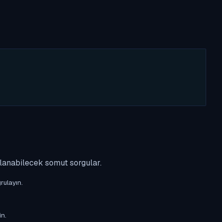
ulanabilecek somut sorgular.
rulayın.
in.