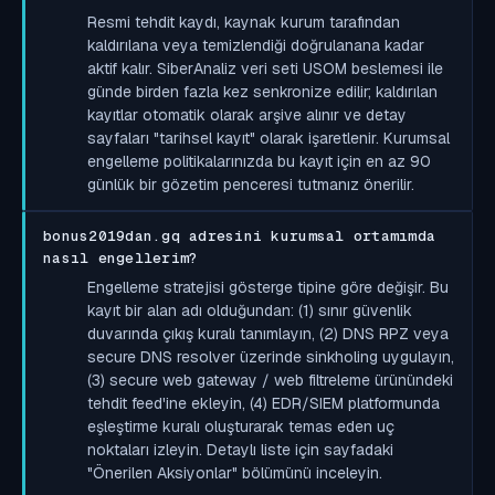
Resmi tehdit kaydı, kaynak kurum tarafından
kaldırılana veya temizlendiği doğrulanana kadar
aktif kalır. SiberAnaliz veri seti USOM beslemesi ile
günde birden fazla kez senkronize edilir; kaldırılan
kayıtlar otomatik olarak arşive alınır ve detay
sayfaları "tarihsel kayıt" olarak işaretlenir. Kurumsal
engelleme politikalarınızda bu kayıt için en az 90
günlük bir gözetim penceresi tutmanız önerilir.
bonus2019dan.gq adresini kurumsal ortamımda
nasıl engellerim?
Engelleme stratejisi gösterge tipine göre değişir. Bu
kayıt bir alan adı olduğundan: (1) sınır güvenlik
duvarında çıkış kuralı tanımlayın, (2) DNS RPZ veya
secure DNS resolver üzerinde sinkholing uygulayın,
(3) secure web gateway / web filtreleme ürünündeki
tehdit feed'ine ekleyin, (4) EDR/SIEM platformunda
eşleştirme kuralı oluşturarak temas eden uç
noktaları izleyin. Detaylı liste için sayfadaki
"Önerilen Aksiyonlar" bölümünü inceleyin.