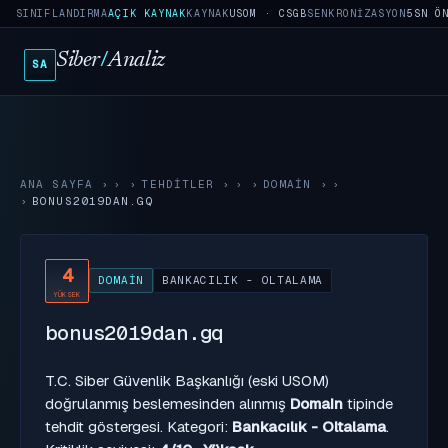
SINIFLANDIRMA
AÇIK KAYNAK
KAYNAK
USOM · CSGB
SENKRONIZASYON
5SN Ö
Siber
/
Analiz
SA
ANA SAYFA
›
TEHDITLER
›
DOMAIN
›
BONUS2019DAN.GQ
4
DOMAIN
BANKACILIK - OLTALAMA
YÜKSEK
bonus2019dan.gq
T.C. Siber Güvenlik Başkanlığı (eski USOM)
doğrulanmış beslemesinden alınmış
Domain
tipinde
tehdit göstergesi. Kategori:
Bankacılık - Oltalama
.