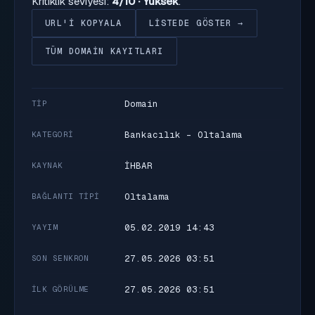
Kritiklik seviyesi:
4/10 · Yüksek
.
URL'I KOPYALA
LISTEDE GÖSTER →
TÜM DOMAIN KAYITLARI
Domain
TIP
Bankacılık - Oltalama
KATEGORI
İHBAR
KAYNAK
Oltalama
BAĞLANTI TIPI
05.02.2019 14:43
YAYIM
27.05.2026 03:51
SON SENKRON
27.05.2026 03:51
İLK GÖRÜLME