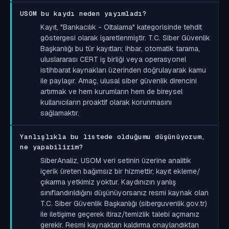
USOM bu kaydı neden yayımladı?
Kayıt, "Bankacılık - Oltalama" kategorisinde tehdit
göstergesi olarak işaretlenmiştir. T.C. Siber Güvenlik
Başkanlığı bu tür kayıtları; ihbar, otomatik tarama,
uluslararası CERT iş birliği veya operasyonel
istihbarat kaynakları üzerinden doğrulayarak kamu
ile paylaşır. Amaç, ulusal siber güvenlik direncini
artırmak ve hem kurumların hem de bireysel
kullanıcıların proaktif olarak korunmasını
sağlamaktır.
Yanlışlıkla bu listede olduğumu düşünüyorum,
ne yapabilirim?
SiberAnaliz, USOM veri setinin üzerine analitik
içerik üreten bağımsız bir hizmettir; kayıt ekleme/
çıkarma yetkimiz yoktur. Kaydınızın yanlış
sınıflandırıldığını düşünüyorsanız resmi kaynak olan
T.C. Siber Güvenlik Başkanlığı (siberguvenlik.gov.tr)
ile iletişime geçerek itiraz/temizlik talebi açmanız
gerekir. Resmi kaynaktan kaldırma onaylandıktan