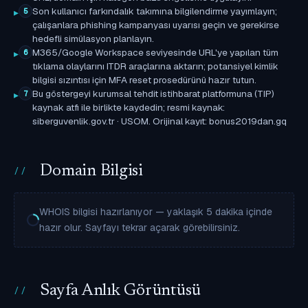
Son kullanıcı farkındalık takımına bilgilendirme yayımlayın;
5
çalışanlara phishing kampanyası uyarısı geçin ve gerekirse
hedefli simülasyon planlayın.
M365/Google Workspace seviyesinde URL'ye yapılan tüm
6
tıklama olaylarını ITDR araçlarına aktarın; potansiyel kimlik
bilgisi sızıntısı için MFA reset prosedürünü hazır tutun.
Bu göstergeyi kurumsal tehdit istihbarat platformuna (TIP)
7
kaynak atfı ile birlikte kaydedin; resmi kaynak:
siberguvenlik.gov.tr · USOM. Orijinal kayıt: bonus2019dan.gq
Domain Bilgisi
WHOIS bilgisi hazırlanıyor — yaklaşık 5 dakika içinde
hazır olur. Sayfayı tekrar açarak görebilirsiniz.
Sayfa Anlık Görüntüsü