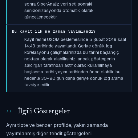
sonra SiberAnaliz veri seti sonraki
senkronizasyonda otomatik olarak
güncellenecektir.
Bu kayıt ilk ne zaman yayımlandı?
Kayıt resmi USOM beslemesinde 5 Şubat 2019 saat
14:43 tarihinde yayımlandı. Geriye dönük log
korelasyonu çalışmalarınızda bu tarihi başlangıç
noktası olarak alabilirsiniz; ancak göstergenin
saldırgan tarafından aktif olarak kullanılmaya
başlanma tarihi yayım tarihinden önce olabilir, bu
nedenle 30–90 gün daha geriye dönük log arama
tavsiye edilir.
İlgili Göstergeler
Aynı tipte ve benzer profilde, yakın zamanda
yayımlanmış diğer tehdit göstergeleri.