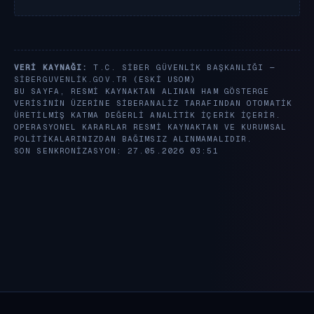
VERI KAYNAĞI:
T.C. SIBER GÜVENLIK BAŞKANLIĞI —
SIBERGUVENLIK.GOV.TR
(ESKI USOM)
BU SAYFA, RESMI KAYNAKTAN ALINAN HAM GÖSTERGE
VERISININ ÜZERINE SIBERANALIZ TARAFINDAN OTOMATIK
ÜRETILMIŞ KATMA DEĞERLI ANALITIK IÇERIK IÇERIR.
OPERASYONEL KARARLAR RESMI KAYNAKTAN VE KURUMSAL
POLITIKALARINIZDAN BAĞIMSIZ ALINMAMALIDIR.
SON SENKRONIZASYON: 27.05.2026 03:51