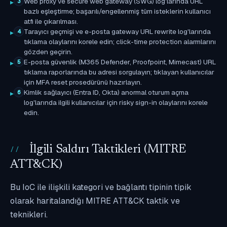
Web proxy ve secure web gateway (SWG) log'larında URL
3
bazlı eşleştirme; başarılı/engellenmiş tüm isteklerin kullanıcı
atfı ile çıkarılması.
Tarayıcı geçmişi ve e-posta gateway URL rewrite log'larında
4
tıklama olaylarını korele edin; click-time protection alarmlarını
gözden geçirin.
E-posta güvenlik (M365 Defender, Proofpoint, Mimecast) URL
5
tıklama raporlarında bu adresi sorgulayın; tıklayan kullanıcılar
için MFA reset prosedürünü hazırlayın.
Kimlik sağlayıcı (Entra ID, Okta) anormal oturum açma
6
log'larında ilgili kullanıcılar için risky sign-in olaylarını korele
edin.
İlgili Saldırı Taktikleri (MITRE
ATT&CK)
Bu IoC ile ilişkili kategori ve bağlantı tipinin tipik
olarak haritalandığı MITRE ATT&CK taktik ve
teknikleri.