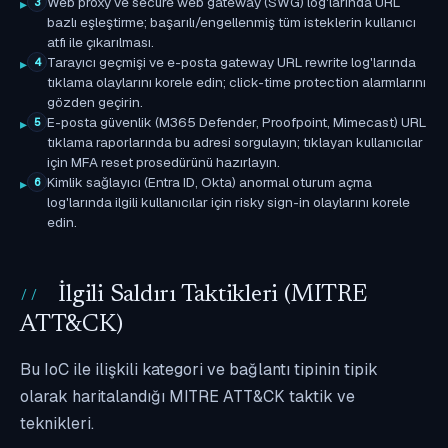
Web proxy ve secure web gateway (SWG) log'larında URL
3
bazlı eşleştirme; başarılı/engellenmiş tüm isteklerin kullanıcı
atfı ile çıkarılması.
Tarayıcı geçmişi ve e-posta gateway URL rewrite log'larında
4
tıklama olaylarını korele edin; click-time protection alarmlarını
gözden geçirin.
E-posta güvenlik (M365 Defender, Proofpoint, Mimecast) URL
5
tıklama raporlarında bu adresi sorgulayın; tıklayan kullanıcılar
için MFA reset prosedürünü hazırlayın.
Kimlik sağlayıcı (Entra ID, Okta) anormal oturum açma
6
log'larında ilgili kullanıcılar için risky sign-in olaylarını korele
edin.
İlgili Saldırı Taktikleri (MITRE
ATT&CK)
Bu IoC ile ilişkili kategori ve bağlantı tipinin tipik
olarak haritalandığı MITRE ATT&CK taktik ve
teknikleri.