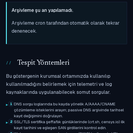
Arşivleme şu an yapılamadı.
Arşivleme cron tarafından otomatik olarak tekrar
denenecek.
Tespit Yöntemleri
Bu göstergenin kurumsal ortamınızda kullanılıp
kullanılmadığını belirlemek için telemetri ve log
kaynaklarında uygulanabilecek somut sorgular.
DNS sorgu loglarında bu kayda yönelik A/AAAA/CNAME
1
çözümleme isteklerini arayın; passive DNS arşivinde tarihsel
kayıt değişimini doğrulayın.
SSL/TLS sertifika şeffaflık günlüklerinde (crt.sh, censys.io) ilk
2
kayıt tarihini ve eşleşen SAN girdilerini kontrol edin.