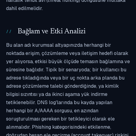
haftalık tehdit avı (threat hunting) döngüsüne mutlaka
dahil edilmelidir.
Bağlam ve Etki Analizi
Bu alan adı kurumsal altyapınızda herhangi bir
noktada erişim, çözümleme veya iletişim hedefi olarak
yer alıyorsa, etkisi büyük ölçüde temasın bağlamına ve
süresine bağlıdır. Tipik bir senaryoda; bir kullanıcı bu
adrese tıkladığında veya bir uç nokta arka planda bu
adrese çözümleme talebi gönderdiğinde, ya kimlik
bilgisi sızıntısı ya da ikinci aşama yük indirme
tetiklenebilir. DNS log'larında bu kayda yapılan
herhangi bir A/AAAA sorgusu, en azından
soruşturulması gereken bir tetikleyici olarak ele
alınmalıdır. Phishing kategorisindeki etkilenme,
doğrudan hesap ele geçirme (account takeover) riskini