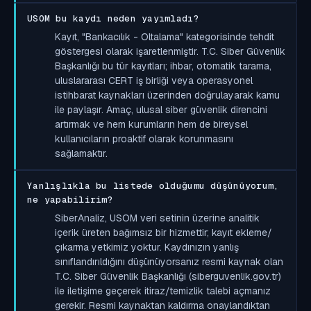
USOM bu kaydı neden yayımladı?
Kayıt, "Bankacılık - Oltalama" kategorisinde tehdit
göstergesi olarak işaretlenmiştir. T.C. Siber Güvenlik
Başkanlığı bu tür kayıtları; ihbar, otomatik tarama,
uluslararası CERT iş birliği veya operasyonel
istihbarat kaynakları üzerinden doğrulayarak kamu
ile paylaşır. Amaç, ulusal siber güvenlik direncini
artırmak ve hem kurumların hem de bireysel
kullanıcıların proaktif olarak korunmasını
sağlamaktır.
Yanlışlıkla bu listede olduğumu düşünüyorum,
ne yapabilirim?
SiberAnaliz, USOM veri setinin üzerine analitik
içerik üreten bağımsız bir hizmettir; kayıt ekleme/
çıkarma yetkimiz yoktur. Kaydınızın yanlış
sınıflandırıldığını düşünüyorsanız resmi kaynak olan
T.C. Siber Güvenlik Başkanlığı (siberguvenlik.gov.tr)
ile iletişime geçerek itiraz/temizlik talebi açmanız
gerekir. Resmi kaynaktan kaldırma onaylandıktan