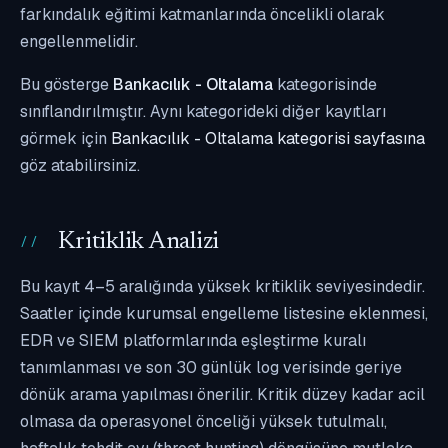
farkındalık eğitimi katmanlarında öncelikli olarak
engellenmelidir.
Bu gösterge
Bankacılık - Oltalama
kategorisinde
sınıflandırılmıştır. Aynı kategorideki diğer kayıtları
görmek için
Bankacılık - Oltalama kategorisi sayfasına
göz atabilirsiniz.
Kritiklik Analizi
Bu kayıt 4–5 aralığında yüksek kritiklik seviyesindedir.
Saatler içinde kurumsal engelleme listesine eklenmesi,
EDR ve SIEM platformlarında eşleştirme kuralı
tanımlanması ve son 30 günlük log verisinde geriye
dönük arama yapılması önerilir. Kritik düzey kadar acil
olmasa da operasyonel önceliği yüksek tutulmalı,