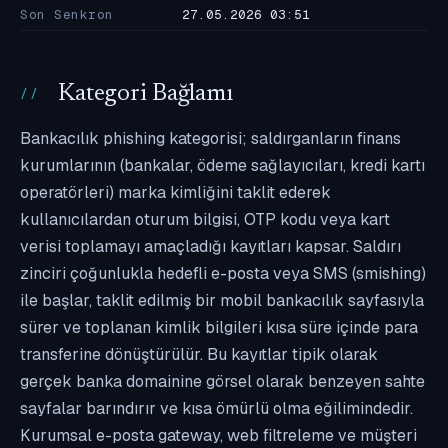
Son Senkron
27.05.2026 03:51
Kategori Bağlamı
Bankacılık phishing kategorisi; saldırganların finans
kurumlarının (bankalar, ödeme sağlayıcıları, kredi kartı
operatörleri) marka kimliğini taklit ederek
kullanıcılardan oturum bilgisi, OTP kodu veya kart
verisi toplamayı amaçladığı kayıtları kapsar. Saldırı
zinciri çoğunlukla hedefli e-posta veya SMS (smishing)
ile başlar, taklit edilmiş bir mobil bankacılık sayfasıyla
sürer ve toplanan kimlik bilgileri kısa süre içinde para
transferine dönüştürülür. Bu kayıtlar tipik olarak
gerçek banka domainine görsel olarak benzeyen sahte
sayfalar barındırır ve kısa ömürlü olma eğilimindedir.
Kurumsal e-posta gateway, web filtreleme ve müşteri