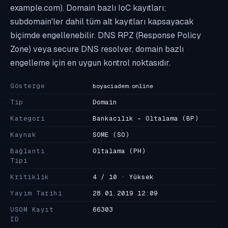
example.com). Domain bazlı IoC kayıtları;
subdomain'ler dahil tüm alt kayıtları kapsayacak
biçimde engellenebilir. DNS RPZ (Response Policy
Zone) veya secure DNS resolver, domain bazlı
engelleme için en uygun kontrol noktasıdır.
Gösterge
boyaciadem.online
Tip
Domain
Kategori
Bankacılık - Oltalama
(BP)
Kaynak
SOME
(SO)
Bağlantı
Oltalama
(PH)
Tipi
Kritiklik
4 / 10 · Yüksek
Yayım Tarihi
28.01.2019 12:09
USOM Kayıt
66303
ID