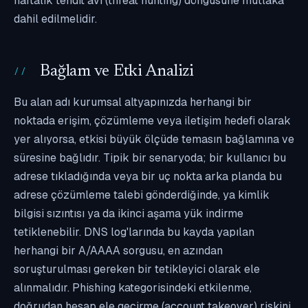
haftalık tehdit avı (threat hunting) döngüsüne mutlaka
dahil edilmelidir.
Bağlam ve Etki Analizi
Bu alan adı kurumsal altyapınızda herhangi bir
noktada erişim, çözümleme veya iletişim hedefi olarak
yer alıyorsa, etkisi büyük ölçüde temasın bağlamına ve
süresine bağlıdır. Tipik bir senaryoda; bir kullanıcı bu
adrese tıkladığında veya bir uç nokta arka planda bu
adrese çözümleme talebi gönderdiğinde, ya kimlik
bilgisi sızıntısı ya da ikinci aşama yük indirme
tetiklenebilir. DNS log'larında bu kayda yapılan
herhangi bir A/AAAA sorgusu, en azından
soruşturulması gereken bir tetikleyici olarak ele
alınmalıdır. Phishing kategorisindeki etkilenme,
doğrudan hesap ele geçirme (account takeover) riskini