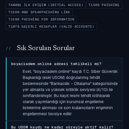
TA0001 İLK ERIŞIM (INITIAL ACCESS)
T1566 PHISHING
T1566.002 SPEARPHISHING LINK
T1598 PHISHING FOR INFORMATION
T1078 GEÇERLI HESAPLAR (VALID ACCOUNTS)
Sık Sorulan Sorular
boyaciadem.online adresi tehlikeli mi?
Evet. "boyaciadem.online" kaydı T.C. Siber Güvenlik
Başkanlığı (eski USOM) doğrulanmış tehdit
beslemesinde "Bankacılık - Oltalama" kategorisinde
yer almakta ve yüksek kritiklik seviyesi (4/10) ile
sınıflandırılmıştır. Bu kayıt resmi tehdit istihbaratı
olarak yayımlandığı için kurumsal engelleme
listelerine alınması ve son kullanıcıların erişiminin
engellenmesi tavsiye edilir.
Bu USOM kaydı ne kadar süreyle aktif kalır?