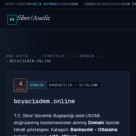
SINIFLANDIRMA
AÇIK KAYNAK
KAYNAK
USOM · CSGB
SENKRONIZASYON
5SN Ö
Siber
/
Analiz
SA
ANA SAYFA
›
TEHDITLER
›
DOMAIN
›
BOYACIADEM.ONLINE
4
DOMAIN
BANKACILIK - OLTALAMA
YÜKSEK
boyaciadem.online
T.C. Siber Güvenlik Başkanlığı (eski USOM)
doğrulanmış beslemesinden alınmış
Domain
tipinde
tehdit göstergesi. Kategori:
Bankacılık - Oltalama
.