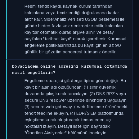
Resmi tehdit kaydı, kaynak kurum tarafından
kaldırılana veya temizlendiği doğrulanana kadar
aktif kalır. SiberAnaliz veri seti USOM beslemesi ile
günde birden fazla kez senkronize edilir; kaldırılan
kayıtlar otomatik olarak arşive alınır ve detay
sayfaları "tarihsel kayıt" olarak işaretlenir. Kurumsal
engelleme politikalarınızda bu kayıt için en az 90
günlük bir gözetim penceresi tutmanız önerilir.
boyaciadem.online adresini kurumsal ortamımda
nasıl engellerim?
Engelleme stratejisi gösterge tipine göre değişir. Bu
kayıt bir alan adı olduğundan: (1) sınır güvenlik
duvarında çıkış kuralı tanımlayın, (2) DNS RPZ veya
secure DNS resolver üzerinde sinkholing uygulayın,
(3) secure web gateway / web filtreleme ürünündeki
tehdit feed'ine ekleyin, (4) EDR/SIEM platformunda
eşleştirme kuralı oluşturarak temas eden uç
noktaları izleyin. Detaylı liste için sayfadaki
"Önerilen Aksiyonlar" bölümünü inceleyin.