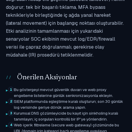
doğurur; tek bir başarılı tıklama, MFA bypass
teknikleriyle birleştiğinde iç ağda yanal hareket
(lateral movement) için başlangıç noktası oluşturabilir.
Etki analizinin tamamlanması için yukarıdaki
senaryolar SOC ekibinin mevcut log/EDR/firewall
verisi ile çapraz doğrulanmalı, gerekirse olay
müdahale (IR) prosedürü tetiklenmelidir.
Önerilen Aksiyonlar
Bu göstergeyi mevcut güvenlik duvarı ve web proxy
1
engelleme listelerine günlük senkronizasyonla ekleyin.
SIEM platformunda eşleştirme kuralı oluşturun; son 30 günlük
2
log verisinde geriye dönük arama yapın.
Kurumsal DNS çözümleyicide bu kayıt için sinkholing kuralı
3
tanımlayın; iç sorguları kontrollü bir IP'ye yönlendirin.
Web içerik filtreleme (secure web gateway) çözümünde bu
4
URL/domain için kategori bazlı engelleme uygulayın.