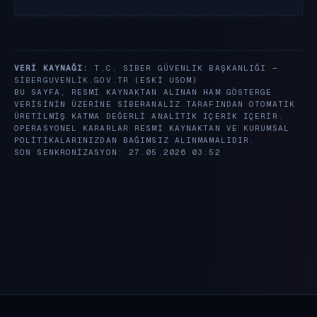
VERI KAYNAĞI:
T.C. SIBER GÜVENLIK BAŞKANLIĞI —
SIBERGUVENLIK.GOV.TR
(ESKI USOM)
BU SAYFA, RESMI KAYNAKTAN ALINAN HAM GÖSTERGE
VERISININ ÜZERINE SIBERANALIZ TARAFINDAN OTOMATIK
ÜRETILMIŞ KATMA DEĞERLI ANALITIK IÇERIK IÇERIR.
OPERASYONEL KARARLAR RESMI KAYNAKTAN VE KURUMSAL
POLITIKALARINIZDAN BAĞIMSIZ ALINMAMALIDIR.
SON SENKRONIZASYON: 27.05.2026 03:52