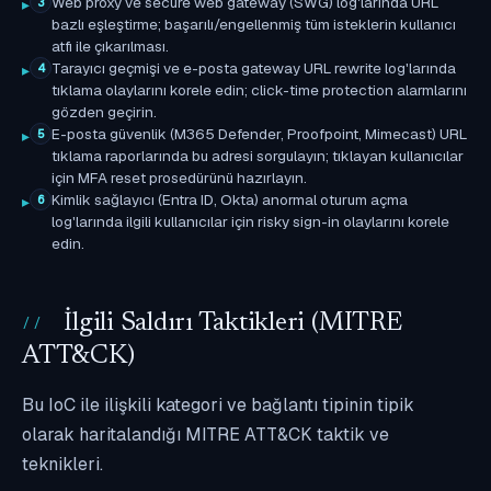
Web proxy ve secure web gateway (SWG) log'larında URL
3
bazlı eşleştirme; başarılı/engellenmiş tüm isteklerin kullanıcı
atfı ile çıkarılması.
Tarayıcı geçmişi ve e-posta gateway URL rewrite log'larında
4
tıklama olaylarını korele edin; click-time protection alarmlarını
gözden geçirin.
E-posta güvenlik (M365 Defender, Proofpoint, Mimecast) URL
5
tıklama raporlarında bu adresi sorgulayın; tıklayan kullanıcılar
için MFA reset prosedürünü hazırlayın.
Kimlik sağlayıcı (Entra ID, Okta) anormal oturum açma
6
log'larında ilgili kullanıcılar için risky sign-in olaylarını korele
edin.
İlgili Saldırı Taktikleri (MITRE
ATT&CK)
Bu IoC ile ilişkili kategori ve bağlantı tipinin tipik
olarak haritalandığı MITRE ATT&CK taktik ve
teknikleri.