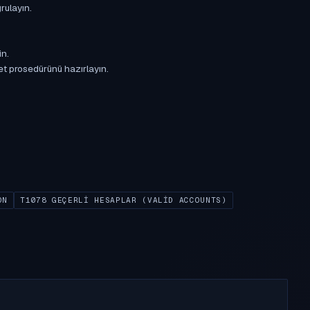
rulayın.
in.
et prosedürünü hazırlayın.
ON
T1078 GEÇERLI HESAPLAR (VALID ACCOUNTS)