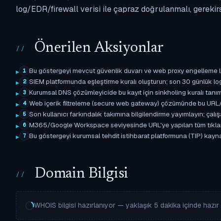
log/EDR/firewall verisi ile çapraz doğrulanmalı, gerekir
Önerilen Aksiyonlar
Bu göstergeyi mevcut güvenlik duvarı ve web proxy engelleme l
1
SIEM platformunda eşleştirme kuralı oluşturun; son 30 günlük l
2
Kurumsal DNS çözümleyicide bu kayıt için sinkholing kuralı tanımla
3
Web içerik filtreleme (secure web gateway) çözümünde bu URL/d
4
Son kullanıcı farkındalık takımına bilgilendirme yayımlayın; çal
5
M365/Google Workspace seviyesinde URL'ye yapılan tüm tıklama ol
6
Bu göstergeyi kurumsal tehdit istihbarat platformuna (TIP) kaynak 
7
Domain Bilgisi
WHOIS bilgisi hazırlanıyor — yaklaşık 5 dakika içinde hazır o