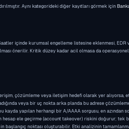
dırılmıştır. Aynı kategorideki diğer kayıtları görmek için
Banka
. Saatler içinde kurumsal engelleme listesine eklenmesi, EDR
ası önerilir. Kritik düzey kadar acil olmasa da operasyonel ön
erişim, çözümleme veya iletişim hedefi olarak yer alıyorsa, 
kladığında veya bir uç nokta arka planda bu adrese çözümleme t
 bu kayda yapılan herhangi bir A/AAAA sorgusu, en azından so
n hesap ele geçirme (account takeover) riskini doğurur; tek b
çin başlangıç noktası oluşturabilir. Etki analizinin tamamlan