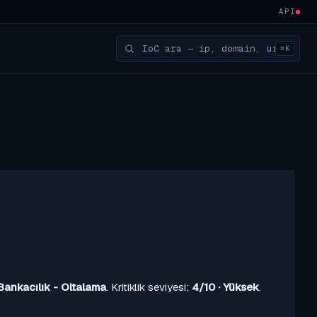
API
⌘K
Bankacılık - Oltalama
. Kritiklik seviyesi:
4/10 · Yüksek
.