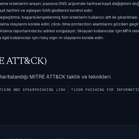
isteklerini arayın; passive DNS arşivinde tarihsel kayıt değişimini doğ
yıt tarihini ve eşleşen SAN girdilerini kontrol edin.
ştirme; başarılı/engellenmiş tüm isteklerin kullanıcı atfı ile çıkarılması.
ama olaylarını korele edin; click-time protection alarmlarını gözden geçir
ama raporlarında bu adresi sorgulayın; tıklayan kullanıcılar için MFA res
gili kullanıcılar için risky sign-in olaylarını korele edin.
ITRE ATT&CK)
ak haritalandığı MITRE ATT&CK taktik ve teknikleri.
T1566.002 SPEARPHISHING LINK
T1598 PHISHING FOR INFORMATI