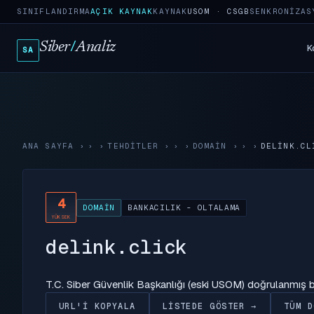
SINIFLANDIRMA
AÇIK KAYNAK
KAYNAK
USOM · CSGB
SENKRONIZAS
Siber
/
Analiz
K
SA
ANA SAYFA
›
TEHDITLER
›
DOMAIN
›
DELINK.CL
4
DOMAIN
BANKACILIK - OLTALAMA
YÜKSEK
delink.click
T.C. Siber Güvenlik Başkanlığı (eski USOM) doğrulanmış
URL'I KOPYALA
LISTEDE GÖSTER →
TÜM D