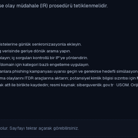
se olay müdahale (IR) prosedürü tetiklenmelidir.
istelerine günlük senkronizasyonla ekleyin.
og verisinde geriye dönük arama yapın.
yın; iç sorguları kontrollü bir IP'ye yönlendirin.
omain için kategori bazlı engelleme uygulayın.
ışanlara phishing kampanyası uyarısı geçin ve gerekirse hedefli simülasyon
aylarını ITDR araçlarına aktarın; potansiyel kimlik bilgisi sızıntısı için
atfı ile birlikte kaydedin; resmi kaynak: siberguvenlik.gov.tr · USOM. Oriji
lur. Sayfayı tekrar açarak görebilirsiniz.