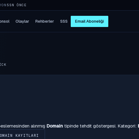
YON
5SN ÖNCE
onsol
Olaylar
Rehberler
SSS
Email Aboneliği
ICK
 beslemesinden alınmış
Domain
tipinde tehdit göstergesi. Kategori:
OMAIN KAYITLARI