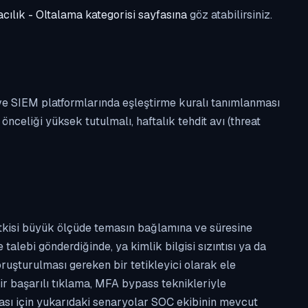
cılık - Oltalama kategorisi sayfasına
göz atabilirsiniz.
 ve SIEM platformlarında eşleştirme kuralı tanımlanması
celiği yüksek tutulmalı, haftalık tehdit avı (threat
etkisi büyük ölçüde temasın bağlamına ve süresine
alebi gönderdiğinde, ya kimlik bilgisi sızıntısı ya da
ruşturulması gereken bir tetikleyici olarak ele
ir başarılı tıklama, MFA bypass teknikleriyle
ması için yukarıdaki senaryolar SOC ekibinin mevcut