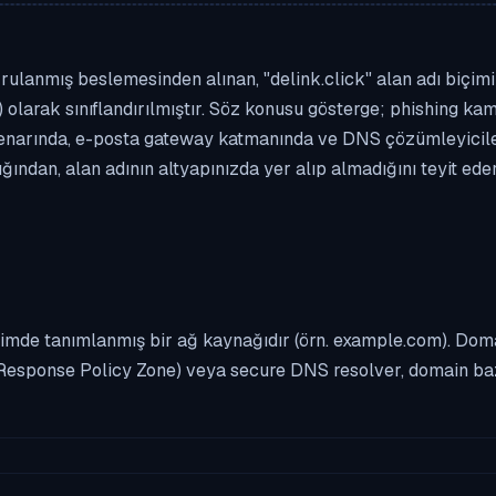
ulanmış beslemesinden alınan, "delink.click" alan adı biçimind
 olarak sınıflandırılmıştır. Söz konusu gösterge; phishing kamp
enarında, e-posta gateway katmanında ve DNS çözümleyicileri
ından, alan adının altyapınızda yer alıp almadığını teyit ed
imde tanımlanmış bir ağ kaynağıdır (örn. example.com). Domai
Response Policy Zone) veya secure DNS resolver, domain bazl