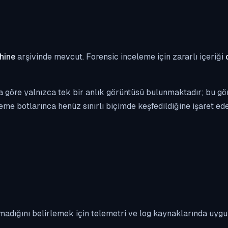
hine
arşivinde mevcut. Forensic inceleme için zararlı içeriği
 göre yalnızca tek bir anlık görüntüsü bulunmaktadır; bu gör
eme botlarınca henüz sınırlı biçimde keşfedildiğine işaret edeb
madığını belirlemek için telemetri ve log kaynaklarında uyg