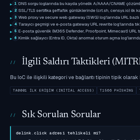
DNS sorgu loglarında bu kayda yönelik A/AAAA/CNAME çözümleme 
1
SSL/TLS sertifika şeffaflık günlüklerinde (crt.sh, censys.io) ilk ka
2
Web proxy ve secure web gateway (SWG) log'larında URL bazlı eşle
3
Tarayıcı geçmişi ve e-posta gateway URL rewrite log'larında tıkl
4
E-posta güvenlik (M365 Defender, Proofpoint, Mimecast) URL tıkl
5
Kimlik sağlayıcı (Entra ID, Okta) anormal oturum açma log'larında il
6
İlgili Saldırı Taktikleri (M
Bu IoC ile ilişkili kategori ve bağlantı tipinin tipik olar
TA0001 İLK ERIŞIM (INITIAL ACCESS)
T1566 PHISHING
Sık Sorulan Sorular
delink.click adresi tehlikeli mi?