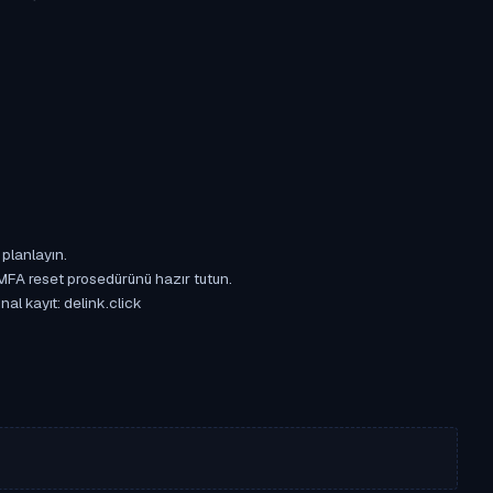
 planlayın.
 MFA reset prosedürünü hazır tutun.
nal kayıt: delink.click