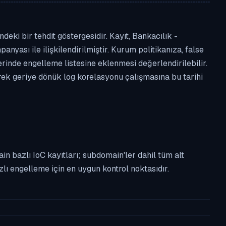
eki bir tehdit göstergesidir. Kayıt, Bankacılık -
anyası ile ilişkilendirilmiştir. Kurum politikanıza, false
nde engelleme listesine eklenmesi değerlendirilebilir.
erek geriye dönük log korelasyonu çalışmasına bu tarihi
n bazlı IoC kayıtları; subdomain'ler dahil tüm alt
ı engelleme için en uygun kontrol noktasıdır.