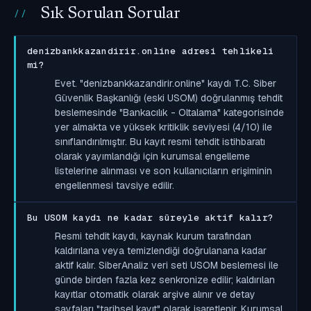
Sık Sorulan Sorular
denizbankkazandirir.online adresi tehlikeli
mi?
Evet. "denizbankkazandirir.online" kaydı T.C. Siber
Güvenlik Başkanlığı (eski USOM) doğrulanmış tehdit
beslemesinde "Bankacılık - Oltalama" kategorisinde
yer almakta ve yüksek kritiklik seviyesi (4/10) ile
sınıflandırılmıştır. Bu kayıt resmi tehdit istihbaratı
olarak yayımlandığı için kurumsal engelleme
listelerine alınması ve son kullanıcıların erişiminin
engellenmesi tavsiye edilir.
Bu USOM kaydı ne kadar süreyle aktif kalır?
Resmi tehdit kaydı, kaynak kurum tarafından
kaldırılana veya temizlendiği doğrulanana kadar
aktif kalır. SiberAnaliz veri seti USOM beslemesi ile
günde birden fazla kez senkronize edilir; kaldırılan
kayıtlar otomatik olarak arşive alınır ve detay
sayfaları "tarihsel kayıt" olarak işaretlenir. Kurumsal