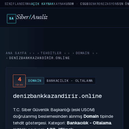
SINIFLANDIRMA
AÇIK KAYNAK
KAYNAK
USOM · CSGB
SENKRONIZASYON
5SN Ö
Siber
/
Analiz
SA
ANA SAYFA
›
TEHDITLER
›
DOMAIN
›
DENIZBANKKAZANDIRIR.ONLINE
4
DOMAIN
BANKACILIK - OLTALAMA
YÜKSEK
denizbankkazandirir.online
T.C. Siber Güvenlik Başkanlığı (eski USOM)
doğrulanmış beslemesinden alınmış
Domain
tipinde
tehdit göstergesi. Kategori:
Bankacılık - Oltalama
.