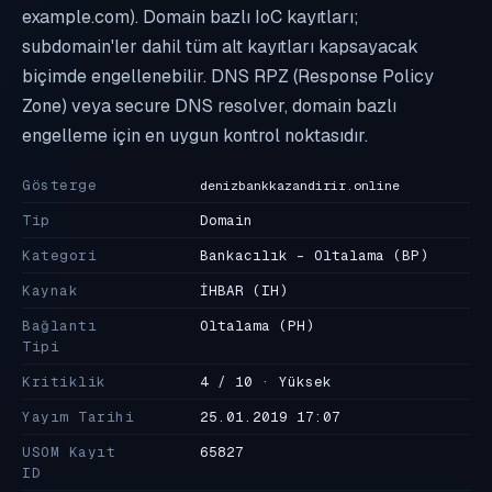
example.com). Domain bazlı IoC kayıtları;
subdomain'ler dahil tüm alt kayıtları kapsayacak
biçimde engellenebilir. DNS RPZ (Response Policy
Zone) veya secure DNS resolver, domain bazlı
engelleme için en uygun kontrol noktasıdır.
Gösterge
denizbankkazandirir.online
Tip
Domain
Kategori
Bankacılık - Oltalama
(BP)
Kaynak
İHBAR
(IH)
Bağlantı
Oltalama
(PH)
Tipi
Kritiklik
4 / 10 · Yüksek
Yayım Tarihi
25.01.2019 17:07
USOM Kayıt
65827
ID