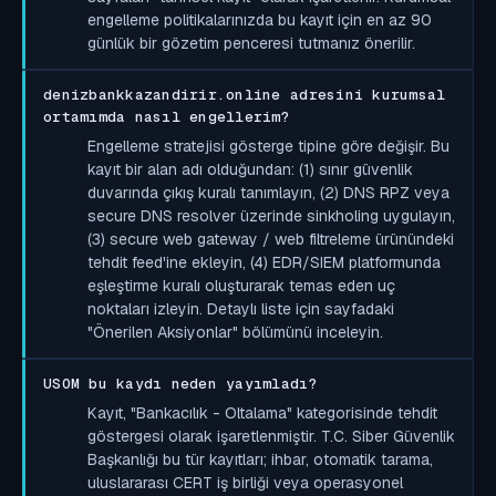
engelleme politikalarınızda bu kayıt için en az 90
günlük bir gözetim penceresi tutmanız önerilir.
denizbankkazandirir.online adresini kurumsal
ortamımda nasıl engellerim?
Engelleme stratejisi gösterge tipine göre değişir. Bu
kayıt bir alan adı olduğundan: (1) sınır güvenlik
duvarında çıkış kuralı tanımlayın, (2) DNS RPZ veya
secure DNS resolver üzerinde sinkholing uygulayın,
(3) secure web gateway / web filtreleme ürünündeki
tehdit feed'ine ekleyin, (4) EDR/SIEM platformunda
eşleştirme kuralı oluşturarak temas eden uç
noktaları izleyin. Detaylı liste için sayfadaki
"Önerilen Aksiyonlar" bölümünü inceleyin.
USOM bu kaydı neden yayımladı?
Kayıt, "Bankacılık - Oltalama" kategorisinde tehdit
göstergesi olarak işaretlenmiştir. T.C. Siber Güvenlik
Başkanlığı bu tür kayıtları; ihbar, otomatik tarama,
uluslararası CERT iş birliği veya operasyonel