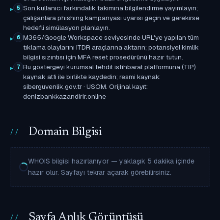
Son kullanıcı farkındalık takımına bilgilendirme yayımlayın;
5
çalışanlara phishing kampanyası uyarısı geçin ve gerekirse
hedefli simülasyon planlayın.
M365/Google Workspace seviyesinde URL'ye yapılan tüm
6
tıklama olaylarını ITDR araçlarına aktarın; potansiyel kimlik
bilgisi sızıntısı için MFA reset prosedürünü hazır tutun.
Bu göstergeyi kurumsal tehdit istihbarat platformuna (TIP)
7
kaynak atfı ile birlikte kaydedin; resmi kaynak:
siberguvenlik.gov.tr · USOM. Orijinal kayıt:
denizbankkazandirir.online
Domain Bilgisi
WHOIS bilgisi hazırlanıyor — yaklaşık 5 dakika içinde
hazır olur. Sayfayı tekrar açarak görebilirsiniz.
Sayfa Anlık Görüntüsü