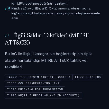
için MFA reset prosedürünü hazırlayın.
Kimlik sağlayıcı (Entra ID, Okta) anormal oturum açma
6
log'larında ilgili kullanıcılar için risky sign-in olaylarını korele
edin.
İlgili Saldırı Taktikleri (MITRE
ATT&CK)
Bu IoC ile ilişkili kategori ve bağlantı tipinin tipik
olarak haritalandığı MITRE ATT&CK taktik ve
teknikleri.
TA0001 İLK ERIŞIM (INITIAL ACCESS)
T1566 PHISHING
T1566.002 SPEARPHISHING LINK
T1598 PHISHING FOR INFORMATION
T1078 GEÇERLI HESAPLAR (VALID ACCOUNTS)