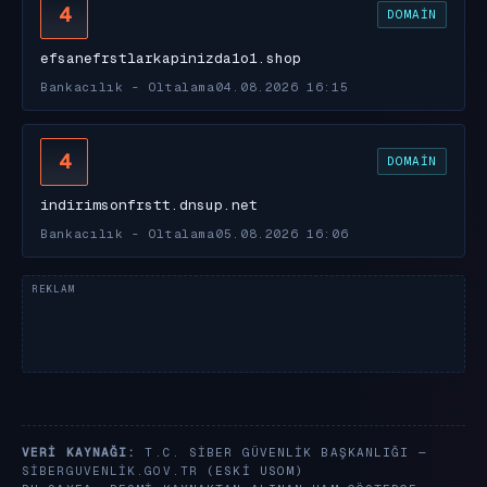
4
DOMAIN
efsanefrstlarkapinizda1o1.shop
Bankacılık - Oltalama
04.08.2026 16:15
4
DOMAIN
indirimsonfrstt.dnsup.net
Bankacılık - Oltalama
05.08.2026 16:06
VERI KAYNAĞI:
T.C. SIBER GÜVENLIK BAŞKANLIĞI —
SIBERGUVENLIK.GOV.TR
(ESKI USOM)