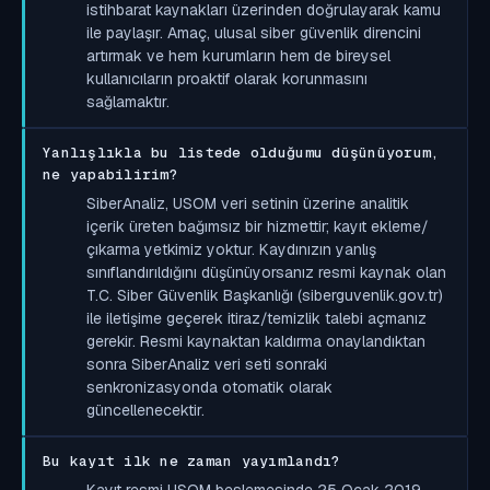
istihbarat kaynakları üzerinden doğrulayarak kamu
ile paylaşır. Amaç, ulusal siber güvenlik direncini
artırmak ve hem kurumların hem de bireysel
kullanıcıların proaktif olarak korunmasını
sağlamaktır.
Yanlışlıkla bu listede olduğumu düşünüyorum,
ne yapabilirim?
SiberAnaliz, USOM veri setinin üzerine analitik
içerik üreten bağımsız bir hizmettir; kayıt ekleme/
çıkarma yetkimiz yoktur. Kaydınızın yanlış
sınıflandırıldığını düşünüyorsanız resmi kaynak olan
T.C. Siber Güvenlik Başkanlığı (siberguvenlik.gov.tr)
ile iletişime geçerek itiraz/temizlik talebi açmanız
gerekir. Resmi kaynaktan kaldırma onaylandıktan
sonra SiberAnaliz veri seti sonraki
senkronizasyonda otomatik olarak
güncellenecektir.
Bu kayıt ilk ne zaman yayımlandı?
Kayıt resmi USOM beslemesinde 25 Ocak 2019