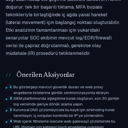
doğurur; tek bir başarılı tıklama, MFA bypass
teknikleriyle birleştiğinde iç ağda yanal hareket
(lateral movement) için başlangıç noktası oluşturabilir.
Etki analizinin tamamlanması için yukarıdaki
senaryolar SOC ekibinin mevcut log/EDR/firewall
verisi ile çapraz doğrulanmalı, gerekirse olay
müdahale (IR) prosedürü tetiklenmelidir.
Önerilen Aksiyonlar
Bu göstergeyi mevcut güvenlik duvarı ve web proxy
1
engelleme listelerine günlük senkronizasyonla ekleyin.
SIEM platformunda eşleştirme kuralı oluşturun; son 30 günlük
2
log verisinde geriye dönük arama yapın.
Kurumsal DNS çözümleyicide bu kayıt için sinkholing kuralı
3
tanımlayın; iç sorguları kontrollü bir IP'ye yönlendirin.
Web içerik filtreleme (secure web gateway) çözümünde bu
4
URL/domain için kategori bazlı engelleme uygulayın.