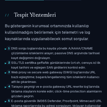
Tespit Yöntemleri
Bu göstergenin kurumsal ortamınızda kullanılıp
kullanılmadığını belirlemek için telemetri ve log
kaynaklarında uygulanabilecek somut sorgular.
DNS sorgu loglarında bu kayda yönelik A/AAAA/CNAME
1
çözümleme isteklerini arayın; passive DNS arşivinde tarihsel
kayıt değişimini doğrulayın.
SSL/TLS sertifika şeffaflık günlüklerinde (crt.sh, censys.io) ilk
2
kayıt tarihini ve eşleşen SAN girdilerini kontrol edin.
Web proxy ve secure web gateway (SWG) log'larında URL
3
bazlı eşleştirme; başarılı/engellenmiş tüm isteklerin kullanıcı
atfı ile çıkarılması.
Tarayıcı geçmişi ve e-posta gateway URL rewrite log'larında
4
tıklama olaylarını korele edin; click-time protection alarmlarını
gözden geçirin.
E-posta güvenlik (M365 Defender, Proofpoint, Mimecast) URL
5
tıklama raporlarında bu adresi sorgulayın; tıklayan kullanıcılar