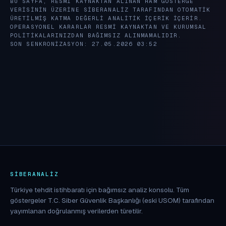
BU SAYFA, RESMI KAYNAKTAN ALINAN HAM GÖSTERGE
VERISININ ÜZERINE SIBERANALIZ TARAFINDAN OTOMATIK
ÜRETILMIŞ KATMA DEĞERLI ANALITIK IÇERIK IÇERIR.
OPERASYONEL KARARLAR RESMI KAYNAKTAN VE KURUMSAL
POLITIKALARINIZDAN BAĞIMSIZ ALINMAMALIDIR.
SON SENKRONIZASYON: 27.05.2026 03:52
SIBERANALIZ
Türkiye tehdit istihbaratı için bağımsız analiz konsolu. Tüm
göstergeler T.C. Siber Güvenlik Başkanlığı (eski USOM) tarafından
yayımlanan doğrulanmış verilerden türetilir.