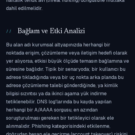
haftalık tehdit avı (threat hunting) döngüsüne mutlaka
dahil edilmelidir.
Bağlam ve Etki Analizi
Bu alan adı kurumsal altyapınızda herhangi bir
noktada erişim, çözümleme veya iletişim hedefi olarak
yer alıyorsa, etkisi büyük ölçüde temasın bağlamına ve
süresine bağlıdır. Tipik bir senaryoda; bir kullanıcı bu
adrese tıkladığında veya bir uç nokta arka planda bu
adrese çözümleme talebi gönderdiğinde, ya kimlik
bilgisi sızıntısı ya da ikinci aşama yük indirme
tetiklenebilir. DNS log'larında bu kayda yapılan
herhangi bir A/AAAA sorgusu, en azından
soruşturulması gereken bir tetikleyici olarak ele
alınmalıdır. Phishing kategorisindeki etkilenme,
doğrudan hesap ele geçirme (account takeover) riskini