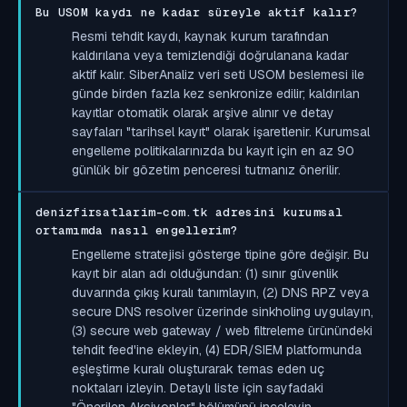
Bu USOM kaydı ne kadar süreyle aktif kalır?
Resmi tehdit kaydı, kaynak kurum tarafından
kaldırılana veya temizlendiği doğrulanana kadar
aktif kalır. SiberAnaliz veri seti USOM beslemesi ile
günde birden fazla kez senkronize edilir; kaldırılan
kayıtlar otomatik olarak arşive alınır ve detay
sayfaları "tarihsel kayıt" olarak işaretlenir. Kurumsal
engelleme politikalarınızda bu kayıt için en az 90
günlük bir gözetim penceresi tutmanız önerilir.
denizfirsatlarim-com.tk adresini kurumsal
ortamımda nasıl engellerim?
Engelleme stratejisi gösterge tipine göre değişir. Bu
kayıt bir alan adı olduğundan: (1) sınır güvenlik
duvarında çıkış kuralı tanımlayın, (2) DNS RPZ veya
secure DNS resolver üzerinde sinkholing uygulayın,
(3) secure web gateway / web filtreleme ürünündeki
tehdit feed'ine ekleyin, (4) EDR/SIEM platformunda
eşleştirme kuralı oluşturarak temas eden uç
noktaları izleyin. Detaylı liste için sayfadaki
"Önerilen Aksiyonlar" bölümünü inceleyin.