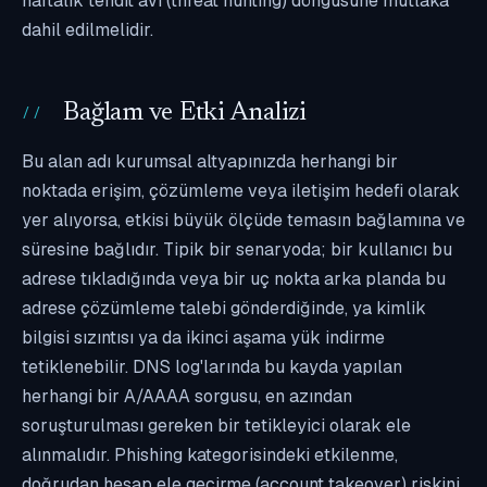
haftalık tehdit avı (threat hunting) döngüsüne mutlaka
dahil edilmelidir.
Bağlam ve Etki Analizi
Bu alan adı kurumsal altyapınızda herhangi bir
noktada erişim, çözümleme veya iletişim hedefi olarak
yer alıyorsa, etkisi büyük ölçüde temasın bağlamına ve
süresine bağlıdır. Tipik bir senaryoda; bir kullanıcı bu
adrese tıkladığında veya bir uç nokta arka planda bu
adrese çözümleme talebi gönderdiğinde, ya kimlik
bilgisi sızıntısı ya da ikinci aşama yük indirme
tetiklenebilir. DNS log'larında bu kayda yapılan
herhangi bir A/AAAA sorgusu, en azından
soruşturulması gereken bir tetikleyici olarak ele
alınmalıdır. Phishing kategorisindeki etkilenme,
doğrudan hesap ele geçirme (account takeover) riskini