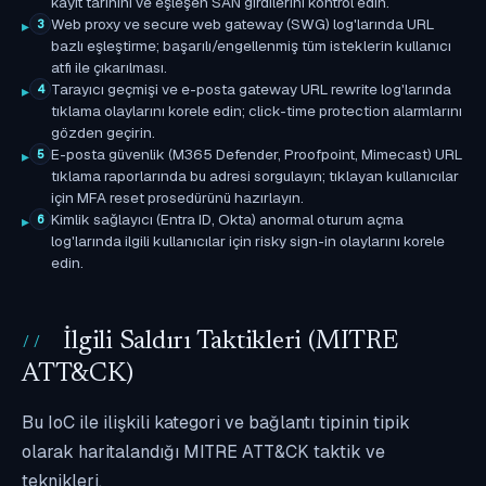
kayıt tarihini ve eşleşen SAN girdilerini kontrol edin.
Web proxy ve secure web gateway (SWG) log'larında URL
3
bazlı eşleştirme; başarılı/engellenmiş tüm isteklerin kullanıcı
atfı ile çıkarılması.
Tarayıcı geçmişi ve e-posta gateway URL rewrite log'larında
4
tıklama olaylarını korele edin; click-time protection alarmlarını
gözden geçirin.
E-posta güvenlik (M365 Defender, Proofpoint, Mimecast) URL
5
tıklama raporlarında bu adresi sorgulayın; tıklayan kullanıcılar
için MFA reset prosedürünü hazırlayın.
Kimlik sağlayıcı (Entra ID, Okta) anormal oturum açma
6
log'larında ilgili kullanıcılar için risky sign-in olaylarını korele
edin.
İlgili Saldırı Taktikleri (MITRE
ATT&CK)
Bu IoC ile ilişkili kategori ve bağlantı tipinin tipik
olarak haritalandığı MITRE ATT&CK taktik ve
teknikleri.