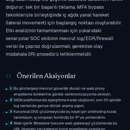
doğurur; tek bir başarılı tıklama, MFA bypass
teknikleriyle birleştiğinde iç ağda yanal hareket
(lateral movement) için başlangıç noktası oluşturabilir.
Etki analizinin tamamlanması için yukarıdaki
senaryolar SOC ekibinin mevcut log/EDR/firewall
verisi ile çapraz doğrulanmalı, gerekirse olay
müdahale (IR) prosedürü tetiklenmelidir.
Önerilen Aksiyonlar
Bu göstergeyi mevcut güvenlik duvarı ve web proxy
1
engelleme listelerine günlük senkronizasyonla ekleyin.
SIEM platformunda eşleştirme kuralı oluşturun; son 30 günlük
2
log verisinde geriye dönük arama yapın.
Kurumsal DNS çözümleyicide bu kayıt için sinkholing kuralı
3
tanımlayın; iç sorguları kontrollü bir IP'ye yönlendirin.
Web içerik filtreleme (secure web gateway) çözümünde bu
4
URL/domain için kategori bazlı engelleme uygulayın.