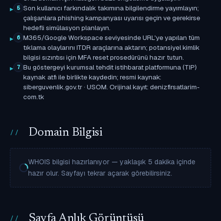
Son kullanıcı farkındalık takımına bilgilendirme yayımlayın;
5
çalışanlara phishing kampanyası uyarısı geçin ve gerekirse
hedefli simülasyon planlayın.
M365/Google Workspace seviyesinde URL'ye yapılan tüm
6
tıklama olaylarını ITDR araçlarına aktarın; potansiyel kimlik
bilgisi sızıntısı için MFA reset prosedürünü hazır tutun.
Bu göstergeyi kurumsal tehdit istihbarat platformuna (TIP)
7
kaynak atfı ile birlikte kaydedin; resmi kaynak:
siberguvenlik.gov.tr · USOM. Orijinal kayıt: denizfirsatlarim-
com.tk
Domain Bilgisi
WHOIS bilgisi hazırlanıyor — yaklaşık 5 dakika içinde
hazır olur. Sayfayı tekrar açarak görebilirsiniz.
Sayfa Anlık Görüntüsü