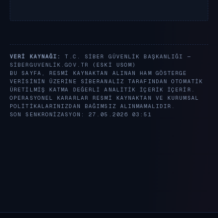
VERI KAYNAĞI:
T.C. SIBER GÜVENLIK BAŞKANLIĞI —
SIBERGUVENLIK.GOV.TR
(ESKI USOM)
BU SAYFA, RESMI KAYNAKTAN ALINAN HAM GÖSTERGE
VERISININ ÜZERINE SIBERANALIZ TARAFINDAN OTOMATIK
ÜRETILMIŞ KATMA DEĞERLI ANALITIK IÇERIK IÇERIR.
OPERASYONEL KARARLAR RESMI KAYNAKTAN VE KURUMSAL
POLITIKALARINIZDAN BAĞIMSIZ ALINMAMALIDIR.
SON SENKRONIZASYON: 27.05.2026 03:51