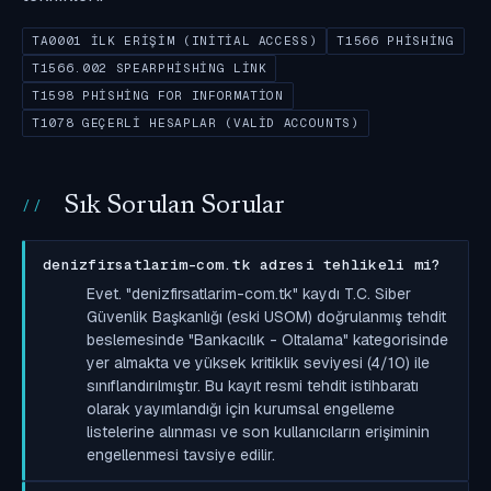
TA0001 İLK ERIŞIM (INITIAL ACCESS)
T1566 PHISHING
T1566.002 SPEARPHISHING LINK
T1598 PHISHING FOR INFORMATION
T1078 GEÇERLI HESAPLAR (VALID ACCOUNTS)
Sık Sorulan Sorular
denizfirsatlarim-com.tk adresi tehlikeli mi?
Evet. "denizfirsatlarim-com.tk" kaydı T.C. Siber
Güvenlik Başkanlığı (eski USOM) doğrulanmış tehdit
beslemesinde "Bankacılık - Oltalama" kategorisinde
yer almakta ve yüksek kritiklik seviyesi (4/10) ile
sınıflandırılmıştır. Bu kayıt resmi tehdit istihbaratı
olarak yayımlandığı için kurumsal engelleme
listelerine alınması ve son kullanıcıların erişiminin
engellenmesi tavsiye edilir.