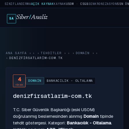
SINIFLANDIRMA
AÇIK KAYNAK
KAYNAK
USOM · CSGB
SENKRONIZASYON
5SN Ö
Siber
/
Analiz
SA
ANA SAYFA
›
TEHDITLER
›
DOMAIN
›
DENIZFIRSATLARIM-COM.TK
4
DOMAIN
BANKACILIK - OLTALAMA
YÜKSEK
denizfirsatlarim-com.tk
T.C. Siber Güvenlik Başkanlığı (eski USOM)
doğrulanmış beslemesinden alınmış
Domain
tipinde
tehdit göstergesi. Kategori:
Bankacılık - Oltalama
.