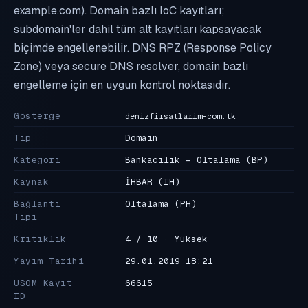
example.com). Domain bazlı IoC kayıtları;
subdomain'ler dahil tüm alt kayıtları kapsayacak
biçimde engellenebilir. DNS RPZ (Response Policy
Zone) veya secure DNS resolver, domain bazlı
engelleme için en uygun kontrol noktasıdır.
Gösterge
denizfirsatlarim-com.tk
Tip
Domain
Kategori
Bankacılık - Oltalama
(BP)
Kaynak
İHBAR
(IH)
Bağlantı
Oltalama
(PH)
Tipi
Kritiklik
4 / 10 · Yüksek
Yayım Tarihi
29.01.2019 18:21
USOM Kayıt
66615
ID