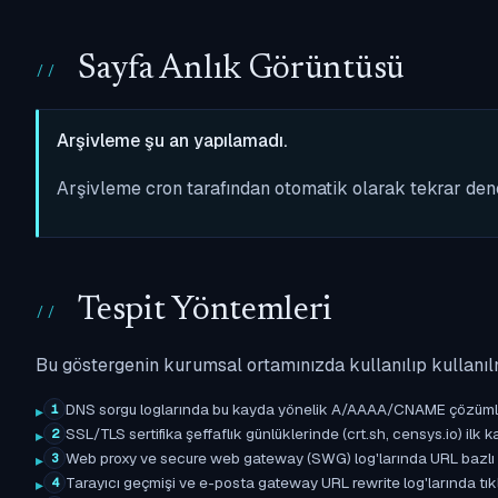
Sayfa Anlık Görüntüsü
Arşivleme şu an yapılamadı.
Arşivleme cron tarafından otomatik olarak tekrar de
Tespit Yöntemleri
Bu göstergenin kurumsal ortamınızda kullanılıp kullanıl
DNS sorgu loglarında bu kayda yönelik A/AAAA/CNAME çözümleme 
1
SSL/TLS sertifika şeffaflık günlüklerinde (crt.sh, censys.io) ilk ka
2
Web proxy ve secure web gateway (SWG) log'larında URL bazlı eşle
3
Tarayıcı geçmişi ve e-posta gateway URL rewrite log'larında tıkl
4