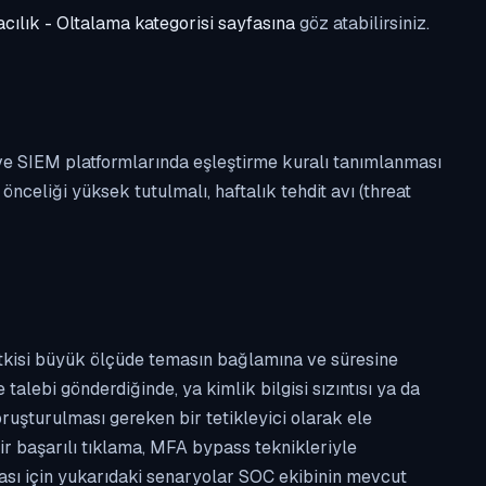
cılık - Oltalama kategorisi sayfasına
göz atabilirsiniz.
 ve SIEM platformlarında eşleştirme kuralı tanımlanması
celiği yüksek tutulmalı, haftalık tehdit avı (threat
etkisi büyük ölçüde temasın bağlamına ve süresine
alebi gönderdiğinde, ya kimlik bilgisi sızıntısı ya da
ruşturulması gereken bir tetikleyici olarak ele
ir başarılı tıklama, MFA bypass teknikleriyle
ması için yukarıdaki senaryolar SOC ekibinin mevcut