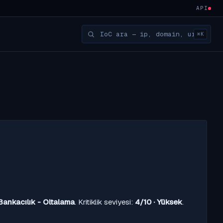
API
⌘K
Bankacılık - Oltalama
. Kritiklik seviyesi:
4/10 · Yüksek
.