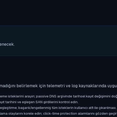
nenecek.
madığını belirlemek için telemetri ve log kaynaklarında uyg
isteklerini arayın; passive DNS arşivinde tarihsel kayıt değişimini doğ
yıt tarihini ve eşleşen SAN girdilerini kontrol edin.
ştirme; başarılı/engellenmiş tüm isteklerin kullanıcı atfı ile çıkarılması.
ama olaylarını korele edin; click-time protection alarmlarını gözden geçir