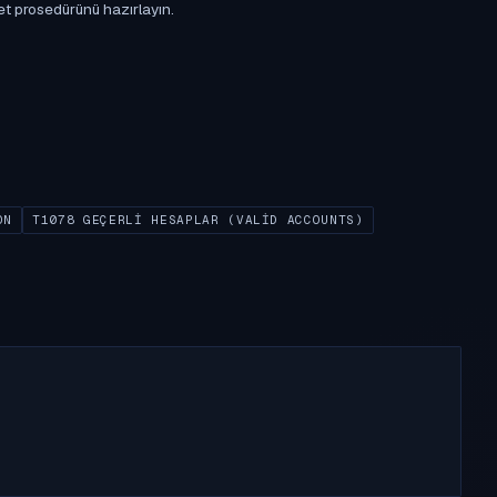
et prosedürünü hazırlayın.
ON
T1078 GEÇERLI HESAPLAR (VALID ACCOUNTS)