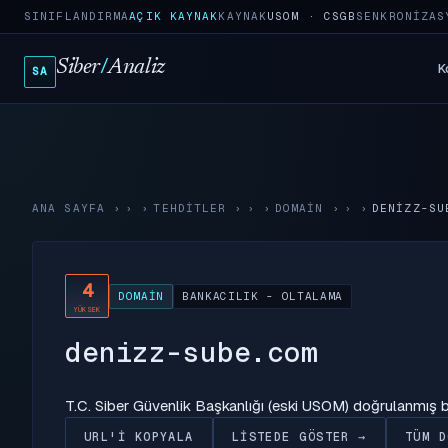
SINIFLANDIRMA
AÇIK KAYNAK
KAYNAK
USOM · CSGB
SENKRONIZAS
Siber
/
Analiz
K
SA
ANA SAYFA
›
TEHDITLER
›
DOMAIN
›
DENIZZ-SU
4
DOMAIN
BANKACILIK - OLTALAMA
YÜKSEK
denizz-sube.com
T.C. Siber Güvenlik Başkanlığı (eski USOM) doğrulanmış
URL'I KOPYALA
LISTEDE GÖSTER →
TÜM D