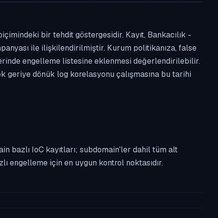
imindeki bir tehdit göstergesidir. Kayıt, Bankacılık -
anyası ile ilişkilendirilmiştir. Kurum politikanıza, false
nde engelleme listesine eklenmesi değerlendirilebilir.
ek geriye dönük log korelasyonu çalışmasına bu tarihi
n bazlı IoC kayıtları; subdomain'ler dahil tüm alt
ı engelleme için en uygun kontrol noktasıdır.