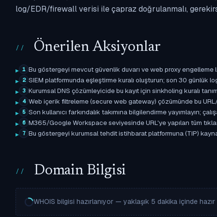
log/EDR/firewall verisi ile çapraz doğrulanmalı, gerekir
Önerilen Aksiyonlar
Bu göstergeyi mevcut güvenlik duvarı ve web proxy engelleme l
1
SIEM platformunda eşleştirme kuralı oluşturun; son 30 günlük l
2
Kurumsal DNS çözümleyicide bu kayıt için sinkholing kuralı tanımla
3
Web içerik filtreleme (secure web gateway) çözümünde bu URL/d
4
Son kullanıcı farkındalık takımına bilgilendirme yayımlayın; çal
5
M365/Google Workspace seviyesinde URL'ye yapılan tüm tıklama ol
6
Bu göstergeyi kurumsal tehdit istihbarat platformuna (TIP) kaynak
7
Domain Bilgisi
WHOIS bilgisi hazırlanıyor — yaklaşık 5 dakika içinde hazır o