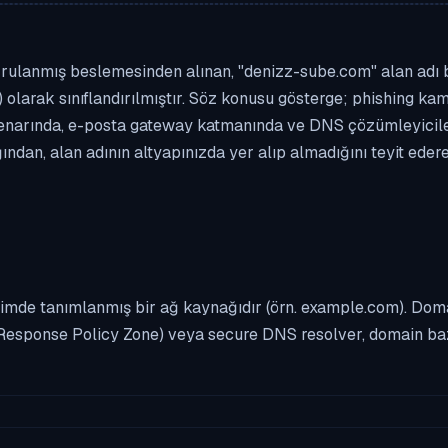
rulanmış beslemesinden alınan, "denizz-sube.com" alan adı biç
 olarak sınıflandırılmıştır. Söz konusu gösterge; phishing kamp
enarında, e-posta gateway katmanında ve DNS çözümleyicileri
ndan, alan adının altyapınızda yer alıp almadığını teyit eder
imde tanımlanmış bir ağ kaynağıdır (örn. example.com). Domai
Response Policy Zone) veya secure DNS resolver, domain bazl