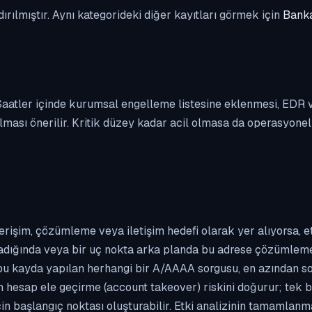
dırılmıştır. Aynı kategorideki diğer kayıtları görmek için
Banka
. Saatler içinde kurumsal engelleme listesine eklenmesi, EDR
ası önerilir. Kritik düzey kadar acil olmasa da operasyonel ön
erişim, çözümleme veya iletişim hedefi olarak yer alıyorsa, 
kladığında veya bir uç nokta arka planda bu adrese çözümleme t
 bu kayda yapılan herhangi bir A/AAAA sorgusu, en azından so
n hesap ele geçirme (account takeover) riskini doğurur; tek b
çin başlangıç noktası oluşturabilir. Etki analizinin tamamlan