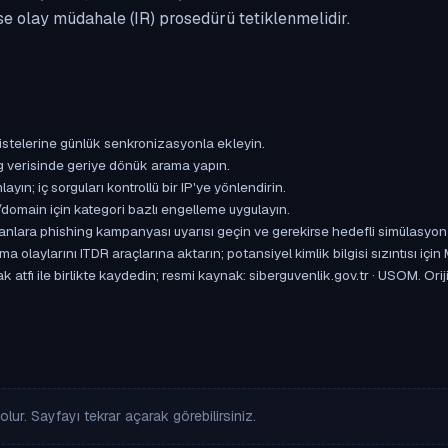
se olay müdahale (IR) prosedürü tetiklenmelidir.
istelerine günlük senkronizasyonla ekleyin.
og verisinde geriye dönük arama yapın.
yın; iç sorguları kontrollü bir IP'ye yönlendirin.
omain için kategori bazlı engelleme uygulayın.
ışanlara phishing kampanyası uyarısı geçin ve gerekirse hedefli simülasyon
aylarını ITDR araçlarına aktarın; potansiyel kimlik bilgisi sızıntısı için
 atfı ile birlikte kaydedin; resmi kaynak: siberguvenlik.gov.tr · USOM. Ori
lur. Sayfayı tekrar açarak görebilirsiniz.