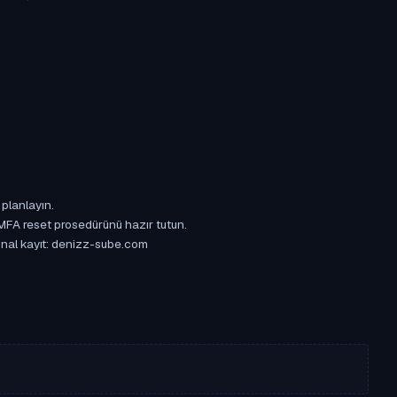
 planlayın.
 MFA reset prosedürünü hazır tutun.
jinal kayıt: denizz-sube.com