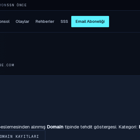
YON
5SN ÖNCE
onsol
Olaylar
Rehberler
SSS
Email Aboneliği
BE.COM
 beslemesinden alınmış
Domain
tipinde tehdit göstergesi. Kategori:
OMAIN KAYITLARI