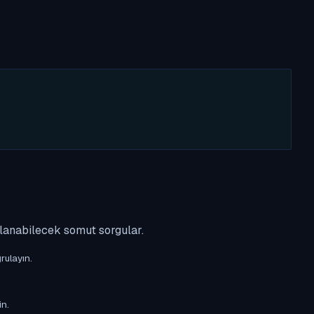
ulanabilecek somut sorgular.
rulayın.
in.