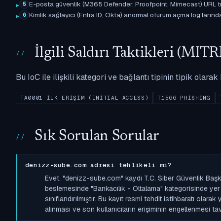
E-posta güvenlik (M365 Defender, Proofpoint, Mimecast) URL tıkl
5
Kimlik sağlayıcı (Entra ID, Okta) anormal oturum açma log'larında il
6
İlgili Saldırı Taktikleri (M
Bu IoC ile ilişkili kategori ve bağlantı tipinin tipik olar
TA0001 İLK ERIŞIM (INITIAL ACCESS)
T1566 PHISHING
Sık Sorulan Sorular
denizz-sube.com adresi tehlikeli mi?
Evet. "denizz-sube.com" kaydı T.C. Siber Güvenlik Başk
beslemesinde "Bankacılık - Oltalama" kategorisinde yer a
sınıflandırılmıştır. Bu kayıt resmi tehdit istihbaratı olara
alınması ve son kullanıcıların erişiminin engellenmesi tavs