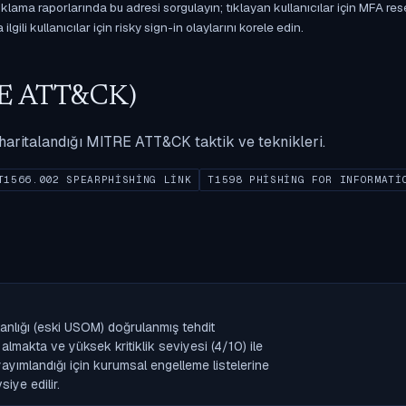
ama raporlarında bu adresi sorgulayın; tıklayan kullanıcılar için MFA res
gili kullanıcılar için risky sign-in olaylarını korele edin.
ITRE ATT&CK)
ak haritalandığı MITRE ATT&CK taktik ve teknikleri.
T1566.002 SPEARPHISHING LINK
T1598 PHISHING FOR INFORMATI
anlığı (eski USOM) doğrulanmış tehdit
lmakta ve yüksek kritiklik seviyesi (4/10) ile
k yayımlandığı için kurumsal engelleme listelerine
iye edilir.