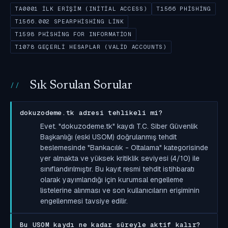
TA0001 İLK ERIŞIM (INITIAL ACCESS)
T1566 PHISHING
T1566.002 SPEARPHISHING LINK
T1598 PHISHING FOR INFORMATION
T1078 GEÇERLI HESAPLAR (VALID ACCOUNTS)
Sık Sorulan Sorular
dokuzodeme.tk adresi tehlikeli mi?
Evet. "dokuzodeme.tk" kaydı T.C. Siber Güvenlik
Başkanlığı (eski USOM) doğrulanmış tehdit
beslemesinde "Bankacılık - Oltalama" kategorisinde
yer almakta ve yüksek kritiklik seviyesi (4/10) ile
sınıflandırılmıştır. Bu kayıt resmi tehdit istihbaratı
olarak yayımlandığı için kurumsal engelleme
listelerine alınması ve son kullanıcıların erişiminin
engellenmesi tavsiye edilir.
Bu USOM kaydı ne kadar süreyle aktif kalır?