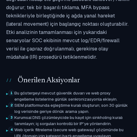
doğurur; tek bir başarılı tıklama, MFA bypass
teknikleriyle birleştiğinde iç ağda yanal hareket
(lateral movement) için başlangıç noktası oluşturabilir.
Etki analizinin tamamlanması için yukarıdaki
senaryolar SOC ekibinin mevcut log/EDR/firewall
verisi ile çapraz doğrulanmalı, gerekirse olay
müdahale (IR) prosedürü tetiklenmelidir.
Önerilen Aksiyonlar
Bu göstergeyi mevcut güvenlik duvarı ve web proxy
1
engelleme listelerine günlük senkronizasyonla ekleyin.
SIEM platformunda eşleştirme kuralı oluşturun; son 30 günlük
2
log verisinde geriye dönük arama yapın.
Kurumsal DNS çözümleyicide bu kayıt için sinkholing kuralı
3
tanımlayın; iç sorguları kontrollü bir IP'ye yönlendirin.
Web içerik filtreleme (secure web gateway) çözümünde bu
4
URL/domain için kategori bazlı engelleme uygulayın.