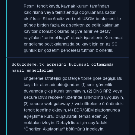
Resmi tehdit kaydı, kaynak kurum tarafından
kaldırılana veya temizlendiği doğrulanana kadar
aktif kalır. SiberAnaliz veri seti USOM beslemesi ile
günde birden fazla kez senkronize edilir; kaldırılan
kayıtlar otomatik olarak arşive alınır ve detay
sayfaları "tarihsel kayıt" olarak işaretlenir. Kurumsal
engelleme politikalarınızda bu kayıt için en az 90
günlük bir gözetim penceresi tutmanız önerilir.
dokuzodeme.tk adresini kurumsal ortamımda
nasıl engellerim?
Engelleme stratejisi gösterge tipine göre değişir. Bu
kayıt bir alan adı olduğundan: (1) sınır güvenlik
duvarında çıkış kuralı tanımlayın, (2) DNS RPZ veya
secure DNS resolver üzerinde sinkholing uygulayın,
(3) secure web gateway / web filtreleme ürünündeki
tehdit feed'ine ekleyin, (4) EDR/SIEM platformunda
eşleştirme kuralı oluşturarak temas eden uç
noktaları izleyin. Detaylı liste için sayfadaki
"Önerilen Aksiyonlar" bölümünü inceleyin.