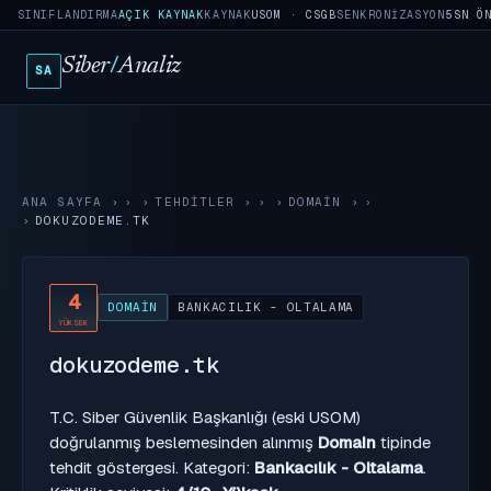
SINIFLANDIRMA
AÇIK KAYNAK
KAYNAK
USOM · CSGB
SENKRONIZASYON
5SN Ö
Siber
/
Analiz
SA
ANA SAYFA
›
TEHDITLER
›
DOMAIN
›
DOKUZODEME.TK
4
DOMAIN
BANKACILIK - OLTALAMA
YÜKSEK
dokuzodeme.tk
T.C. Siber Güvenlik Başkanlığı (eski USOM)
doğrulanmış beslemesinden alınmış
Domain
tipinde
tehdit göstergesi. Kategori:
Bankacılık - Oltalama
.