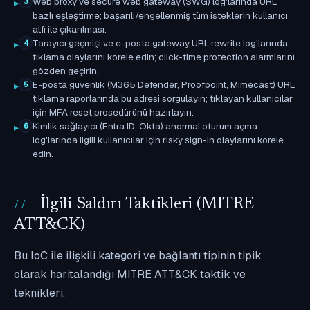
Web proxy ve secure web gateway (SWG) log'larında URL
3
bazlı eşleştirme; başarılı/engellenmiş tüm isteklerin kullanıcı
atfı ile çıkarılması.
Tarayıcı geçmişi ve e-posta gateway URL rewrite log'larında
4
tıklama olaylarını korele edin; click-time protection alarmlarını
gözden geçirin.
E-posta güvenlik (M365 Defender, Proofpoint, Mimecast) URL
5
tıklama raporlarında bu adresi sorgulayın; tıklayan kullanıcılar
için MFA reset prosedürünü hazırlayın.
Kimlik sağlayıcı (Entra ID, Okta) anormal oturum açma
6
log'larında ilgili kullanıcılar için risky sign-in olaylarını korele
edin.
İlgili Saldırı Taktikleri (MITRE
ATT&CK)
Bu IoC ile ilişkili kategori ve bağlantı tipinin tipik
olarak haritalandığı MITRE ATT&CK taktik ve
teknikleri.