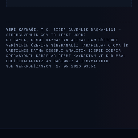
VERI KAYNAĞI:
T.C. SIBER GÜVENLIK BAŞKANLIĞI —
SIBERGUVENLIK.GOV.TR
(ESKI USOM)
BU SAYFA, RESMI KAYNAKTAN ALINAN HAM GÖSTERGE
VERISININ ÜZERINE SIBERANALIZ TARAFINDAN OTOMATIK
ÜRETILMIŞ KATMA DEĞERLI ANALITIK IÇERIK IÇERIR.
OPERASYONEL KARARLAR RESMI KAYNAKTAN VE KURUMSAL
POLITIKALARINIZDAN BAĞIMSIZ ALINMAMALIDIR.
SON SENKRONIZASYON: 27.05.2026 03:51