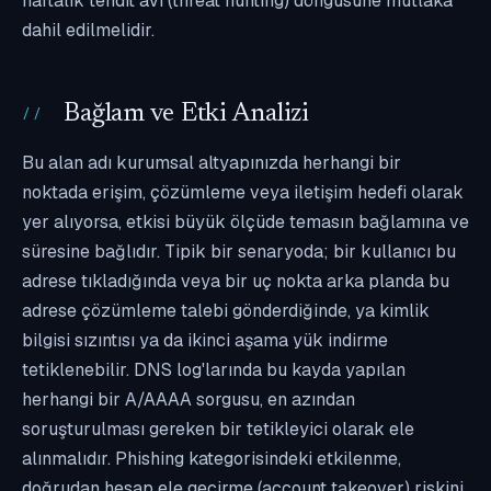
haftalık tehdit avı (threat hunting) döngüsüne mutlaka
dahil edilmelidir.
Bağlam ve Etki Analizi
Bu alan adı kurumsal altyapınızda herhangi bir
noktada erişim, çözümleme veya iletişim hedefi olarak
yer alıyorsa, etkisi büyük ölçüde temasın bağlamına ve
süresine bağlıdır. Tipik bir senaryoda; bir kullanıcı bu
adrese tıkladığında veya bir uç nokta arka planda bu
adrese çözümleme talebi gönderdiğinde, ya kimlik
bilgisi sızıntısı ya da ikinci aşama yük indirme
tetiklenebilir. DNS log'larında bu kayda yapılan
herhangi bir A/AAAA sorgusu, en azından
soruşturulması gereken bir tetikleyici olarak ele
alınmalıdır. Phishing kategorisindeki etkilenme,
doğrudan hesap ele geçirme (account takeover) riskini