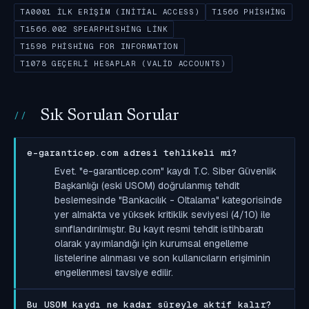
TA0001 İLK ERIŞIM (INITIAL ACCESS)
T1566 PHISHING
T1566.002 SPEARPHISHING LINK
T1598 PHISHING FOR INFORMATION
T1078 GEÇERLI HESAPLAR (VALID ACCOUNTS)
Sık Sorulan Sorular
e-garanticep.com adresi tehlikeli mi?
Evet. "e-garanticep.com" kaydı T.C. Siber Güvenlik
Başkanlığı (eski USOM) doğrulanmış tehdit
beslemesinde "Bankacılık - Oltalama" kategorisinde
yer almakta ve yüksek kritiklik seviyesi (4/10) ile
sınıflandırılmıştır. Bu kayıt resmi tehdit istihbaratı
olarak yayımlandığı için kurumsal engelleme
listelerine alınması ve son kullanıcıların erişiminin
engellenmesi tavsiye edilir.
Bu USOM kaydı ne kadar süreyle aktif kalır?