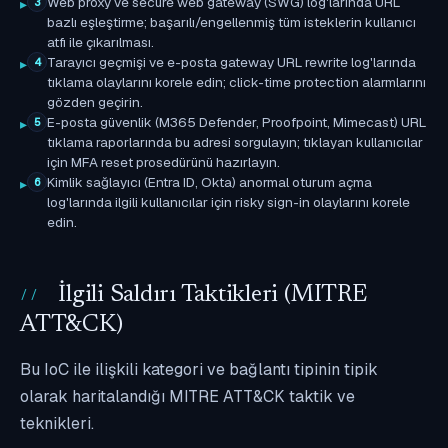
Web proxy ve secure web gateway (SWG) log'larında URL
3
bazlı eşleştirme; başarılı/engellenmiş tüm isteklerin kullanıcı
atfı ile çıkarılması.
Tarayıcı geçmişi ve e-posta gateway URL rewrite log'larında
4
tıklama olaylarını korele edin; click-time protection alarmlarını
gözden geçirin.
E-posta güvenlik (M365 Defender, Proofpoint, Mimecast) URL
5
tıklama raporlarında bu adresi sorgulayın; tıklayan kullanıcılar
için MFA reset prosedürünü hazırlayın.
Kimlik sağlayıcı (Entra ID, Okta) anormal oturum açma
6
log'larında ilgili kullanıcılar için risky sign-in olaylarını korele
edin.
İlgili Saldırı Taktikleri (MITRE
ATT&CK)
Bu IoC ile ilişkili kategori ve bağlantı tipinin tipik
olarak haritalandığı MITRE ATT&CK taktik ve
teknikleri.