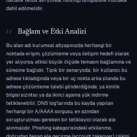
haftalık tehdit avı (threat hunting) döngüsüne mutlaka
dahil edilmelidir.
Bağlam ve Etki Analizi
Bu alan adı kurumsal altyapınızda herhangi bir
noktada erişim, çözümleme veya iletişim hedefi olarak
yer alıyorsa, etkisi büyük ölçüde temasın bağlamına ve
süresine bağlıdır. Tipik bir senaryoda; bir kullanıcı bu
adrese tıkladığında veya bir uç nokta arka planda bu
adrese çözümleme talebi gönderdiğinde, ya kimlik
bilgisi sızıntısı ya da ikinci aşama yük indirme
tetiklenebilir. DNS log'larında bu kayda yapılan
herhangi bir A/AAAA sorgusu, en azından
soruşturulması gereken bir tetikleyici olarak ele
alınmalıdır. Phishing kategorisindeki etkilenme,
doğrudan hesap ele geçirme (account takeover) riskini