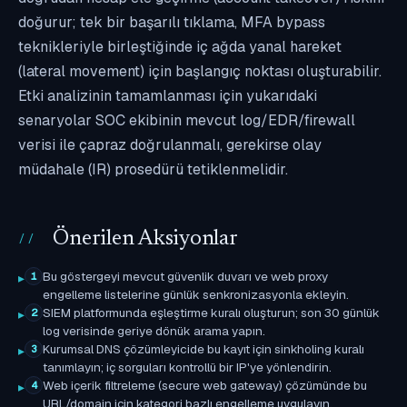
doğurur; tek bir başarılı tıklama, MFA bypass
teknikleriyle birleştiğinde iç ağda yanal hareket
(lateral movement) için başlangıç noktası oluşturabilir.
Etki analizinin tamamlanması için yukarıdaki
senaryolar SOC ekibinin mevcut log/EDR/firewall
verisi ile çapraz doğrulanmalı, gerekirse olay
müdahale (IR) prosedürü tetiklenmelidir.
Önerilen Aksiyonlar
Bu göstergeyi mevcut güvenlik duvarı ve web proxy
1
engelleme listelerine günlük senkronizasyonla ekleyin.
SIEM platformunda eşleştirme kuralı oluşturun; son 30 günlük
2
log verisinde geriye dönük arama yapın.
Kurumsal DNS çözümleyicide bu kayıt için sinkholing kuralı
3
tanımlayın; iç sorguları kontrollü bir IP'ye yönlendirin.
Web içerik filtreleme (secure web gateway) çözümünde bu
4
URL/domain için kategori bazlı engelleme uygulayın.