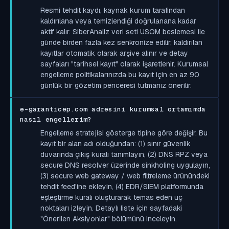
Resmi tehdit kaydı, kaynak kurum tarafından
kaldırılana veya temizlendiği doğrulanana kadar
aktif kalır. SiberAnaliz veri seti USOM beslemesi ile
günde birden fazla kez senkronize edilir; kaldırılan
kayıtlar otomatik olarak arşive alınır ve detay
sayfaları "tarihsel kayıt" olarak işaretlenir. Kurumsal
engelleme politikalarınızda bu kayıt için en az 90
günlük bir gözetim penceresi tutmanız önerilir.
e-garanticep.com adresini kurumsal ortamımda
nasıl engellerim?
Engelleme stratejisi gösterge tipine göre değişir. Bu
kayıt bir alan adı olduğundan: (1) sınır güvenlik
duvarında çıkış kuralı tanımlayın, (2) DNS RPZ veya
secure DNS resolver üzerinde sinkholing uygulayın,
(3) secure web gateway / web filtreleme ürünündeki
tehdit feed'ine ekleyin, (4) EDR/SIEM platformunda
eşleştirme kuralı oluşturarak temas eden uç
noktaları izleyin. Detaylı liste için sayfadaki
"Önerilen Aksiyonlar" bölümünü inceleyin.