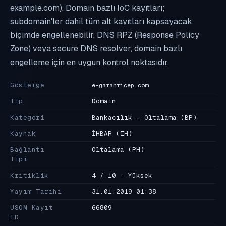
example.com). Domain bazlı IoC kayıtları;
subdomain'ler dahil tüm alt kayıtları kapsayacak
biçimde engellenebilir. DNS RPZ (Response Policy
Zone) veya secure DNS resolver, domain bazlı
engelleme için en uygun kontrol noktasıdır.
Gösterge
e-garanticep.com
Tip
Domain
Kategori
Bankacılık - Oltalama
(BP)
Kaynak
İHBAR
(IH)
Bağlantı
Oltalama
(PH)
Tipi
Kritiklik
4 / 10 · Yüksek
Yayım Tarihi
31.01.2019 01:38
USOM Kayıt
66809
ID