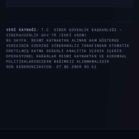
VERI KAYNAĞI:
T.C. SIBER GÜVENLIK BAŞKANLIĞI —
SIBERGUVENLIK.GOV.TR
(ESKI USOM)
BU SAYFA, RESMI KAYNAKTAN ALINAN HAM GÖSTERGE
VERISININ ÜZERINE SIBERANALIZ TARAFINDAN OTOMATIK
ÜRETILMIŞ KATMA DEĞERLI ANALITIK IÇERIK IÇERIR.
OPERASYONEL KARARLAR RESMI KAYNAKTAN VE KURUMSAL
POLITIKALARINIZDAN BAĞIMSIZ ALINMAMALIDIR.
SON SENKRONIZASYON: 27.05.2026 03:51