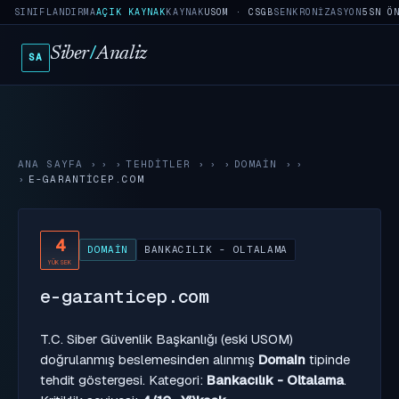
SINIFLANDIRMA
AÇIK KAYNAK
KAYNAK
USOM · CSGB
SENKRONIZASYON
5SN Ö
Siber
/
Analiz
SA
ANA SAYFA
›
TEHDITLER
›
DOMAIN
›
E-GARANTICEP.COM
4
DOMAIN
BANKACILIK - OLTALAMA
YÜKSEK
e-garanticep.com
T.C. Siber Güvenlik Başkanlığı (eski USOM)
doğrulanmış beslemesinden alınmış
Domain
tipinde
tehdit göstergesi. Kategori:
Bankacılık - Oltalama
.