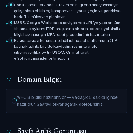
Son kullanıcı farkındalık takımına bilgilendirme yayımlayın;
5
çalışanlara phishing kampanyası uyarısı geçin ve gerekirse
hedefli simülasyon planlayın.
M365/Google Workspace seviyesinde URL'ye yapılan tüm
6
tıklama olaylarını ITDR araçlarına aktarın; potansiyel kimlik
bilgisi sızıntısı için MFA reset prosedürünü hazır tutun.
Bu göstergeyi kurumsal tehdit istihbarat platformuna (TIP)
7
kaynak atfı ile birlikte kaydedin; resmi kaynak:
siberguvenlik.gov.tr · USOM. Orijinal kayıt:
efsolndiirlmsaatlerionline.com
Domain Bilgisi
WHOIS bilgisi hazırlanıyor — yaklaşık 5 dakika içinde
hazır olur. Sayfayı tekrar açarak görebilirsiniz.
Sayfa Anlık Görüntüsü