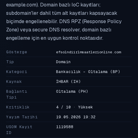
example.com). Domain bazlı IoC kayıtları;
subdomain'ler dahil tüm alt kayıtları kapsayacak
biçimde engellenebilir. DNS RPZ (Response Policy
Zone) veya secure DNS resolver, domain bazlı
engelleme için en uygun kontrol noktasıdır.
Gösterge
efsolndiirlmsaatlerionline.com
Tip
Domain
Kategori
Bankacılık - Oltalama
(BP)
Kaynak
İHBAR
(IH)
Bağlantı
Oltalama
(PH)
Tipi
Kritiklik
4 / 10 · Yüksek
Yayım Tarihi
19.05.2026 19:32
USOM Kayıt
1119588
ID