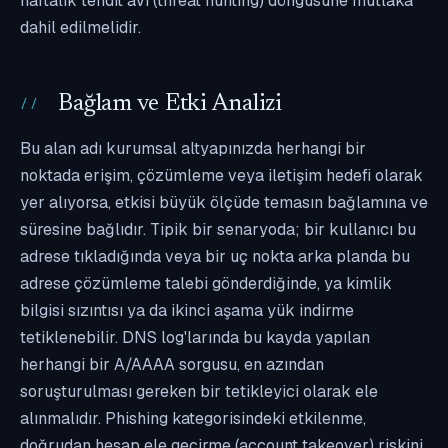
haftalık tehdit avı (threat hunting) döngüsüne mutlaka
dahil edilmelidir.
Bağlam ve Etki Analizi
Bu alan adı kurumsal altyapınızda herhangi bir
noktada erişim, çözümleme veya iletişim hedefi olarak
yer alıyorsa, etkisi büyük ölçüde temasın bağlamına ve
süresine bağlıdır. Tipik bir senaryoda; bir kullanıcı bu
adrese tıkladığında veya bir uç nokta arka planda bu
adrese çözümleme talebi gönderdiğinde, ya kimlik
bilgisi sızıntısı ya da ikinci aşama yük indirme
tetiklenebilir. DNS log'larında bu kayda yapılan
herhangi bir A/AAAA sorgusu, en azından
soruşturulması gereken bir tetikleyici olarak ele
alınmalıdır. Phishing kategorisindeki etkilenme,
doğrudan hesap ele geçirme (account takeover) riskini