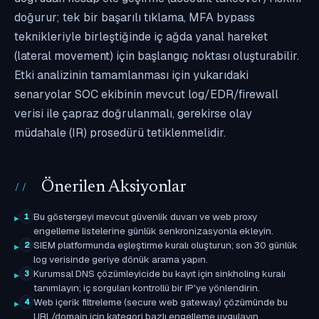
doğurur; tek bir başarılı tıklama, MFA bypass
teknikleriyle birleştiğinde iç ağda yanal hareket
(lateral movement) için başlangıç noktası oluşturabilir.
Etki analizinin tamamlanması için yukarıdaki
senaryolar SOC ekibinin mevcut log/EDR/firewall
verisi ile çapraz doğrulanmalı, gerekirse olay
müdahale (IR) prosedürü tetiklenmelidir.
Önerilen Aksiyonlar
Bu göstergeyi mevcut güvenlik duvarı ve web proxy
1
engelleme listelerine günlük senkronizasyonla ekleyin.
SIEM platformunda eşleştirme kuralı oluşturun; son 30 günlük
2
log verisinde geriye dönük arama yapın.
Kurumsal DNS çözümleyicide bu kayıt için sinkholing kuralı
3
tanımlayın; iç sorguları kontrollü bir IP'ye yönlendirin.
Web içerik filtreleme (secure web gateway) çözümünde bu
4
URL/domain için kategori bazlı engelleme uygulayın.