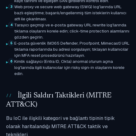
kayıt tarihini ve eşleşen SAN girdilerini kontrol edin.
Web proxy ve secure web gateway (SWG) log'larında URL
3
bazlı eşleştirme; başarılı/engellenmiş tüm isteklerin kullanıcı
atfı ile çıkarılması.
Tarayıcı geçmişi ve e-posta gateway URL rewrite log'larında
4
tıklama olaylarını korele edin; click-time protection alarmlarını
gözden geçirin.
E-posta güvenlik (M365 Defender, Proofpoint, Mimecast) URL
5
tıklama raporlarında bu adresi sorgulayın; tıklayan kullanıcılar
için MFA reset prosedürünü hazırlayın.
Kimlik sağlayıcı (Entra ID, Okta) anormal oturum açma
6
log'larında ilgili kullanıcılar için risky sign-in olaylarını korele
edin.
İlgili Saldırı Taktikleri (MITRE
ATT&CK)
Bu IoC ile ilişkili kategori ve bağlantı tipinin tipik
olarak haritalandığı MITRE ATT&CK taktik ve
teknikleri.