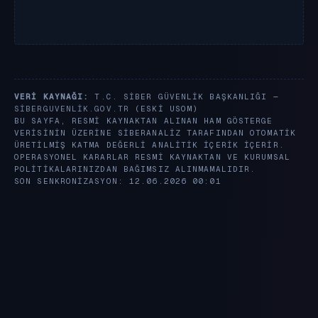
VERI KAYNAĞI:
T.C. SIBER GÜVENLIK BAŞKANLIĞI —
SIBERGUVENLIK.GOV.TR
(ESKI USOM)
BU SAYFA, RESMI KAYNAKTAN ALINAN HAM GÖSTERGE
VERISININ ÜZERINE SIBERANALIZ TARAFINDAN OTOMATIK
ÜRETILMIŞ KATMA DEĞERLI ANALITIK IÇERIK IÇERIR.
OPERASYONEL KARARLAR RESMI KAYNAKTAN VE KURUMSAL
POLITIKALARINIZDAN BAĞIMSIZ ALINMAMALIDIR.
SON SENKRONIZASYON: 12.06.2026 00:01