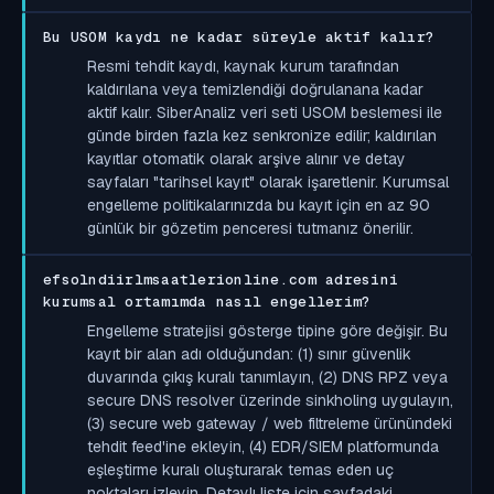
Bu USOM kaydı ne kadar süreyle aktif kalır?
Resmi tehdit kaydı, kaynak kurum tarafından
kaldırılana veya temizlendiği doğrulanana kadar
aktif kalır. SiberAnaliz veri seti USOM beslemesi ile
günde birden fazla kez senkronize edilir; kaldırılan
kayıtlar otomatik olarak arşive alınır ve detay
sayfaları "tarihsel kayıt" olarak işaretlenir. Kurumsal
engelleme politikalarınızda bu kayıt için en az 90
günlük bir gözetim penceresi tutmanız önerilir.
efsolndiirlmsaatlerionline.com adresini
kurumsal ortamımda nasıl engellerim?
Engelleme stratejisi gösterge tipine göre değişir. Bu
kayıt bir alan adı olduğundan: (1) sınır güvenlik
duvarında çıkış kuralı tanımlayın, (2) DNS RPZ veya
secure DNS resolver üzerinde sinkholing uygulayın,
(3) secure web gateway / web filtreleme ürünündeki
tehdit feed'ine ekleyin, (4) EDR/SIEM platformunda
eşleştirme kuralı oluşturarak temas eden uç
noktaları izleyin. Detaylı liste için sayfadaki