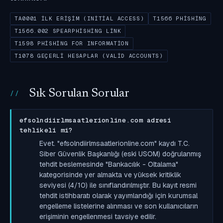
TA0001 İLK ERIŞIM (INITIAL ACCESS)
T1566 PHISHING
T1566.002 SPEARPHISHING LINK
T1598 PHISHING FOR INFORMATION
T1078 GEÇERLI HESAPLAR (VALID ACCOUNTS)
Sık Sorulan Sorular
efsolndiirlmsaatlerionline.com adresi
tehlikeli mi?
Evet. "efsolndiirlmsaatlerionline.com" kaydı T.C.
Siber Güvenlik Başkanlığı (eski USOM) doğrulanmış
tehdit beslemesinde "Bankacılık - Oltalama"
kategorisinde yer almakta ve yüksek kritiklik
seviyesi (4/10) ile sınıflandırılmıştır. Bu kayıt resmi
tehdit istihbaratı olarak yayımlandığı için kurumsal
engelleme listelerine alınması ve son kullanıcıların
erişiminin engellenmesi tavsiye edilir.