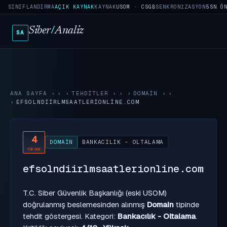
SINIFLANDIRMA
AÇIK KAYNAK
KAYNAK
USOM · CSGB
SENKRONIZASYON
5SN Ö
Siber
/
Analiz
SA
ANA SAYFA
›
TEHDITLER
›
DOMAIN
›
EFSOLNDIIRLMSAATLERIONLINE.COM
4
DOMAIN
BANKACILIK - OLTALAMA
YÜKSEK
efsolndiirlmsaatlerionline.com
T.C. Siber Güvenlik Başkanlığı (eski USOM)
doğrulanmış beslemesinden alınmış
Domain
tipinde
tehdit göstergesi. Kategori:
Bankacılık - Oltalama
.