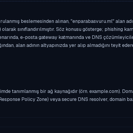
rulanmış beslemesinden alınan, "enparabasvuru.ml" alan adı bi
 olarak sınıflandırılmıştır. Söz konusu gösterge; phishing kamp
enarında, e-posta gateway katmanında ve DNS çözümleyicileri
ndan, alan adının altyapınızda yer alıp almadığını teyit ede
imde tanımlanmış bir ağ kaynağıdır (örn. example.com). Domai
Response Policy Zone) veya secure DNS resolver, domain bazl