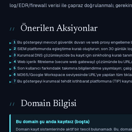
log/EDR/firewall verisi ile çapraz doğrulanmalı, gerekir
Önerilen Aksiyonlar
Bu göstergeyi mevcut güvenlik duvarı ve web proxy engelleme l
1
SIEM platformunda eşleştirme kuralı oluşturun; son 30 günlük l
2
Kurumsal DNS çözümleyicide bu kayıt için sinkholing kuralı tanımla
3
Web içerik filtreleme (secure web gateway) çözümünde bu URL/d
4
Son kullanıcı farkındalık takımına bilgilendirme yayımlayın; çal
5
M365/Google Workspace seviyesinde URL'ye yapılan tüm tıklama ol
6
Bu göstergeyi kurumsal tehdit istihbarat platformuna (TIP) kaynak
7
Domain Bilgisi
Bu domain şu anda kayıtsız (boşta)
Domain kayıt sistemlerinde aktif bir tescil bulunamadı. Bu, domai