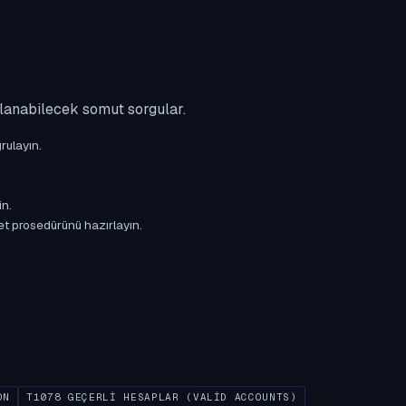
ulanabilecek somut sorgular.
rulayın.
in.
et prosedürünü hazırlayın.
ON
T1078 GEÇERLI HESAPLAR (VALID ACCOUNTS)