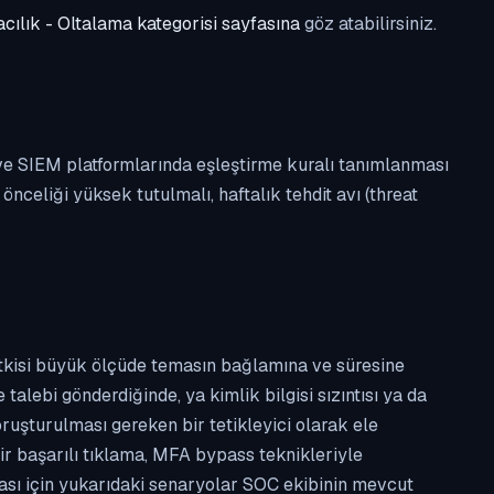
cılık - Oltalama kategorisi sayfasına
göz atabilirsiniz.
 ve SIEM platformlarında eşleştirme kuralı tanımlanması
celiği yüksek tutulmalı, haftalık tehdit avı (threat
etkisi büyük ölçüde temasın bağlamına ve süresine
alebi gönderdiğinde, ya kimlik bilgisi sızıntısı ya da
ruşturulması gereken bir tetikleyici olarak ele
ir başarılı tıklama, MFA bypass teknikleriyle
ması için yukarıdaki senaryolar SOC ekibinin mevcut