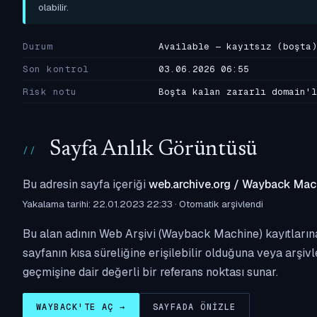
olabilir.
Durum
Available — kayıtsız (boşta)
Son kontrol
03.06.2026 06:55
Risk notu
Boşta kalan zararlı domain'l
Sayfa Anlık Görüntüsü
Bu adresin sayfa içeriği
web.archive.org / Wayback Mac
Yakalama tarihi: 22.01.2023 22:33 · Otomatik arşivlendi
Bu alan adının Web Arşivi (Wayback Machine) kayıtlarına
sayfanın kısa süreliğine erişilebilir olduğuna veya arşivl
geçmişine dair değerli bir referans noktası sunar.
WAYBACK'TE AÇ →
SAYFADA ÖNIZLE