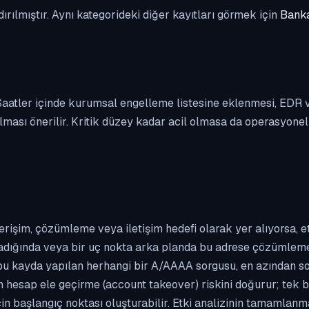
dırılmıştır. Aynı kategorideki diğer kayıtları görmek için
Banka
. Saatler içinde kurumsal engelleme listesine eklenmesi, EDR
ası önerilir. Kritik düzey kadar acil olmasa da operasyonel ön
erişim, çözümleme veya iletişim hedefi olarak yer alıyorsa, 
kladığında veya bir uç nokta arka planda bu adrese çözümleme t
 bu kayda yapılan herhangi bir A/AAAA sorgusu, en azından so
n hesap ele geçirme (account takeover) riskini doğurur; tek b
çin başlangıç noktası oluşturabilir. Etki analizinin tamamlan