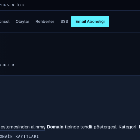
YON
5SN ÖNCE
onsol
Olaylar
Rehberler
SSS
Email Aboneliği
VURU.ML
 beslemesinden alınmış
Domain
tipinde tehdit göstergesi. Kategori:
OMAIN KAYITLARI