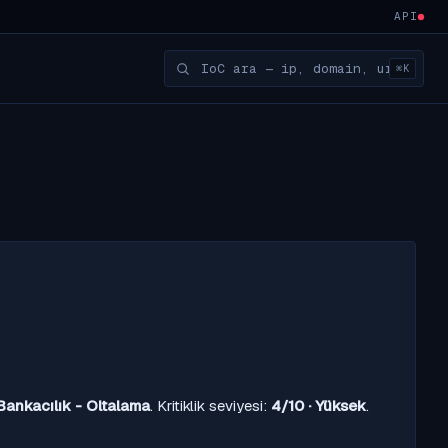
API
⌘K
Bankacılık - Oltalama
. Kritiklik seviyesi:
4/10 · Yüksek
.