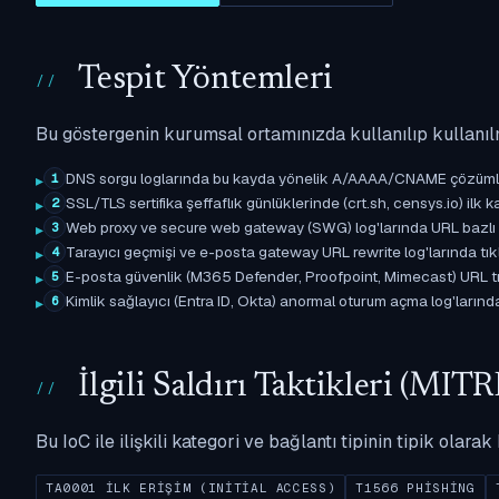
Tespit Yöntemleri
Bu göstergenin kurumsal ortamınızda kullanılıp kullanıl
DNS sorgu loglarında bu kayda yönelik A/AAAA/CNAME çözümleme 
1
SSL/TLS sertifika şeffaflık günlüklerinde (crt.sh, censys.io) ilk ka
2
Web proxy ve secure web gateway (SWG) log'larında URL bazlı eşle
3
Tarayıcı geçmişi ve e-posta gateway URL rewrite log'larında tıkl
4
E-posta güvenlik (M365 Defender, Proofpoint, Mimecast) URL tıkl
5
Kimlik sağlayıcı (Entra ID, Okta) anormal oturum açma log'larında il
6
İlgili Saldırı Taktikleri (M
Bu IoC ile ilişkili kategori ve bağlantı tipinin tipik olar
TA0001 İLK ERIŞIM (INITIAL ACCESS)
T1566 PHISHING