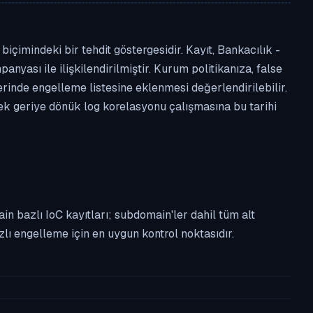
çimindeki bir tehdit göstergesidir. Kayıt, Bankacılık -
anyası ile ilişkilendirilmiştir. Kurum politikanıza, false
nde engelleme listesine eklenmesi değerlendirilebilir.
rek geriye dönük log korelasyonu çalışmasına bu tarihi
n bazlı IoC kayıtları; subdomain'ler dahil tüm alt
ı engelleme için en uygun kontrol noktasıdır.