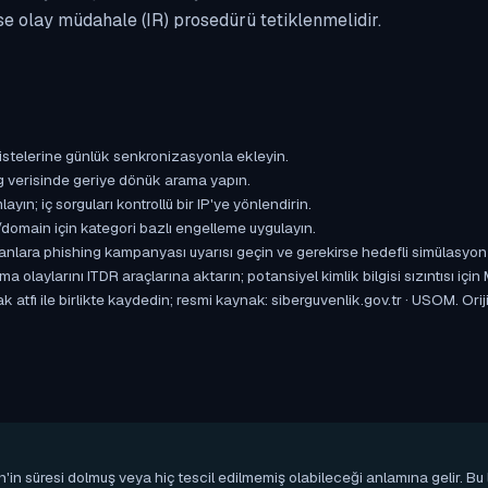
se olay müdahale (IR) prosedürü tetiklenmelidir.
istelerine günlük senkronizasyonla ekleyin.
og verisinde geriye dönük arama yapın.
yın; iç sorguları kontrollü bir IP'ye yönlendirin.
omain için kategori bazlı engelleme uygulayın.
ışanlara phishing kampanyası uyarısı geçin ve gerekirse hedefli simülasyon
aylarını ITDR araçlarına aktarın; potansiyel kimlik bilgisi sızıntısı için
 atfı ile birlikte kaydedin; resmi kaynak: siberguvenlik.gov.tr · USOM. Ori
n'in süresi dolmuş veya hiç tescil edilmemiş olabileceği anlamına gelir. B