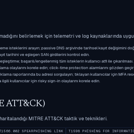
madığını belirlemek için telemetri ve log kaynaklarında uyg
isteklerini arayın; passive DNS arşivinde tarihsel kayıt değişimini doğ
yıt tarihini ve eşleşen SAN girdilerini kontrol edin.
ştirme; başarılı/engellenmiş tüm isteklerin kullanıcı atfı ile çıkarılması.
ama olaylarını korele edin; click-time protection alarmlarını gözden geçir
ama raporlarında bu adresi sorgulayın; tıklayan kullanıcılar için MFA res
gili kullanıcılar için risky sign-in olaylarını korele edin.
ITRE ATT&CK)
ak haritalandığı MITRE ATT&CK taktik ve teknikleri.
T1566.002 SPEARPHISHING LINK
T1598 PHISHING FOR INFORMATI