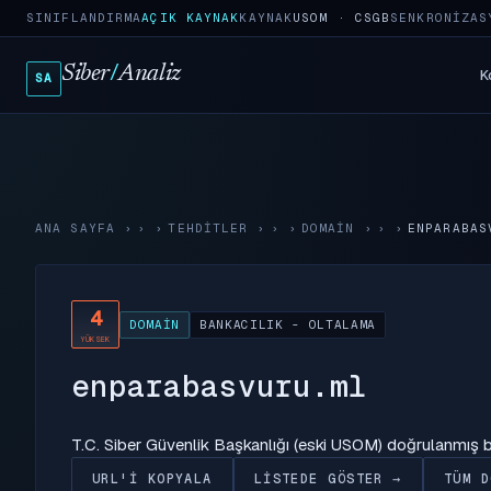
SINIFLANDIRMA
AÇIK KAYNAK
KAYNAK
USOM · CSGB
SENKRONIZAS
Siber
/
Analiz
K
SA
ANA SAYFA
›
TEHDITLER
›
DOMAIN
›
ENPARABAS
4
DOMAIN
BANKACILIK - OLTALAMA
YÜKSEK
enparabasvuru.ml
T.C. Siber Güvenlik Başkanlığı (eski USOM) doğrulanmış
URL'I KOPYALA
LISTEDE GÖSTER →
TÜM D