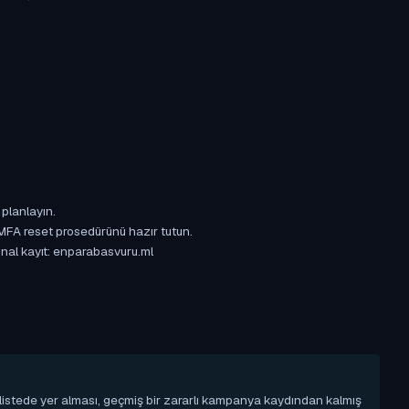
 planlayın.
 MFA reset prosedürünü hazır tutun.
jinal kayıt: enparabasvuru.ml
u listede yer alması, geçmiş bir zararlı kampanya kaydından kalmış