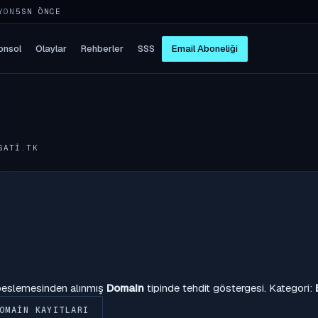
YON
5SN ÖNCE
onsol
Olaylar
Rehberler
SSS
Email Aboneliği
SATI.TK
 beslemesinden alınmış
Domain
tipinde tehdit göstergesi. Kategori:
OMAIN KAYITLARI