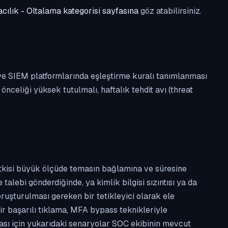
cılık - Oltalama kategorisi sayfasına
göz atabilirsiniz.
 ve SIEM platformlarında eşleştirme kuralı tanımlanması
celiği yüksek tutulmalı, haftalık tehdit avı (threat
etkisi büyük ölçüde temasın bağlamına ve süresine
alebi gönderdiğinde, ya kimlik bilgisi sızıntısı ya da
ruşturulması gereken bir tetikleyici olarak ele
ir başarılı tıklama, MFA bypass teknikleriyle
ması için yukarıdaki senaryolar SOC ekibinin mevcut