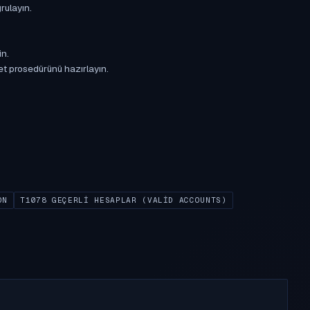
rulayın.
in.
et prosedürünü hazırlayın.
ON
T1078 GEÇERLI HESAPLAR (VALID ACCOUNTS)