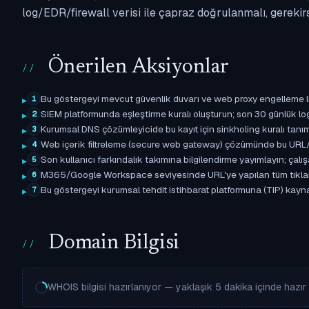
log/EDR/firewall verisi ile çapraz doğrulanmalı, gerekir
Önerilen Aksiyonlar
Bu göstergeyi mevcut güvenlik duvarı ve web proxy engelleme l
1
SIEM platformunda eşleştirme kuralı oluşturun; son 30 günlük l
2
Kurumsal DNS çözümleyicide bu kayıt için sinkholing kuralı tanımla
3
Web içerik filtreleme (secure web gateway) çözümünde bu URL/d
4
Son kullanıcı farkındalık takımına bilgilendirme yayımlayın; çal
5
M365/Google Workspace seviyesinde URL'ye yapılan tüm tıklama ol
6
Bu göstergeyi kurumsal tehdit istihbarat platformuna (TIP) kaynak 
7
Domain Bilgisi
WHOIS bilgisi hazırlanıyor — yaklaşık 5 dakika içinde hazır o