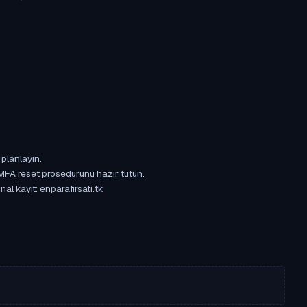
 planlayın.
 MFA reset prosedürünü hazır tutun.
al kayıt: enparafirsati.tk