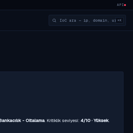
API
⌘K
Bankacılık - Oltalama
. Kritiklik seviyesi:
4/10 · Yüksek
.