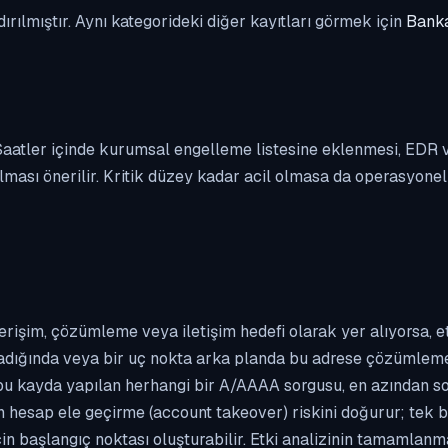
dırılmıştır. Aynı kategorideki diğer kayıtları görmek için
Banka
. Saatler içinde kurumsal engelleme listesine eklenmesi, EDR
ası önerilir. Kritik düzey kadar acil olmasa da operasyonel ön
erişim, çözümleme veya iletişim hedefi olarak yer alıyorsa, 
kladığında veya bir uç nokta arka planda bu adrese çözümleme t
 bu kayda yapılan herhangi bir A/AAAA sorgusu, en azından so
n hesap ele geçirme (account takeover) riskini doğurur; tek b
çin başlangıç noktası oluşturabilir. Etki analizinin tamamlan