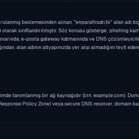
ulanmış beslemesinden alınan, "enparafirsati.tk" alan adı biçi
 olarak sınıflandırılmıştır. Söz konusu gösterge; phishing kamp
enarında, e-posta gateway katmanında ve DNS çözümleyicileri
ndan, alan adının altyapınızda yer alıp almadığını teyit ede
imde tanımlanmış bir ağ kaynağıdır (örn. example.com). Domai
Response Policy Zone) veya secure DNS resolver, domain bazl