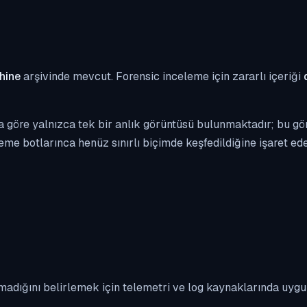
hine
arşivinde mevcut. Forensic inceleme için zararlı içeriği
 göre yalnızca tek bir anlık görüntüsü bulunmaktadır; bu gör
eme botlarınca henüz sınırlı biçimde keşfedildiğine işaret edeb
madığını belirlemek için telemetri ve log kaynaklarında uyg