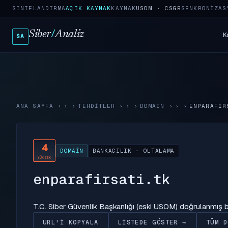
SINIFLANDIRMA
AÇIK KAYNAK
KAYNAK
USOM · CSGB
SENKRONIZAS
Siber
/
Analiz
K
SA
ANA SAYFA
›
TEHDITLER
›
DOMAIN
›
ENPARAFIR
4
DOMAIN
BANKACILIK - OLTALAMA
YÜKSEK
enparafirsati.tk
T.C. Siber Güvenlik Başkanlığı (eski USOM) doğrulanmış
URL'I KOPYALA
LISTEDE GÖSTER →
TÜM D