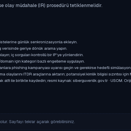
se olay müdahale (IR) prosedürü tetiklenmelidir.
istelerine günlük senkronizasyonla ekleyin.
og verisinde geriye dönük arama yapın.
yın; iç sorguları kontrollü bir IP'ye yönlendirin.
omain için kategori bazlı engelleme uygulayın.
ışanlara phishing kampanyası uyarısı geçin ve gerekirse hedefli simülasyon
aylarını ITDR araçlarına aktarın; potansiyel kimlik bilgisi sızıntısı için
atfı ile birlikte kaydedin; resmi kaynak: siberguvenlik.gov.tr · USOM. Orijin
lur. Sayfayı tekrar açarak görebilirsiniz.