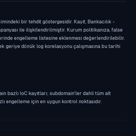
mindeki bir tehdit göstergesidir. Kayıt, Bankacılık -
anyası ile ilişkilendirilmiştir. Kurum politikanıza, false
nde engelleme listesine eklenmesi değerlendirilebilir.
rek geriye dönük log korelasyonu çalışmasına bu tarihi
n bazlı IoC kayıtları; subdomain'ler dahil tüm alt
ı engelleme için en uygun kontrol noktasıdır.