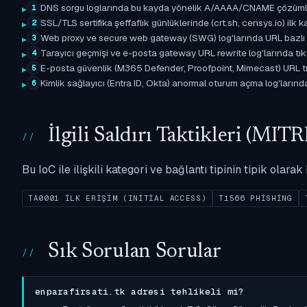
DNS sorgu loglarında bu kayda yönelik A/AAAA/CNAME çözümleme 
1
SSL/TLS sertifika şeffaflık günlüklerinde (crt.sh, censys.io) ilk ka
2
Web proxy ve secure web gateway (SWG) log'larında URL bazlı eşle
3
Tarayıcı geçmişi ve e-posta gateway URL rewrite log'larında tıkl
4
E-posta güvenlik (M365 Defender, Proofpoint, Mimecast) URL tıkl
5
Kimlik sağlayıcı (Entra ID, Okta) anormal oturum açma log'larında il
6
İlgili Saldırı Taktikleri (M
Bu IoC ile ilişkili kategori ve bağlantı tipinin tipik olar
TA0001 İLK ERIŞIM (INITIAL ACCESS)
T1566 PHISHING
Sık Sorulan Sorular
enparafirsati.tk adresi tehlikeli mi?