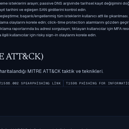
isteklerini arayın; passive DNS arşivinde tarihsel kayıt değişimini doğ
yıt tarihini ve eşleşen SAN girdilerini kontrol edin.
ştirme; başarılı/engellenmiş tüm isteklerin kullanıcı atfı ile çıkarılması.
ama olaylarını korele edin; click-time protection alarmlarını gözden geçir
ama raporlarında bu adresi sorgulayın; tıklayan kullanıcılar için MFA res
gili kullanıcılar için risky sign-in olaylarını korele edin.
ITRE ATT&CK)
ak haritalandığı MITRE ATT&CK taktik ve teknikleri.
T1566.002 SPEARPHISHING LINK
T1598 PHISHING FOR INFORMATI