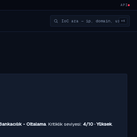
API
⌘K
Bankacılık - Oltalama
. Kritiklik seviyesi:
4/10 · Yüksek
.