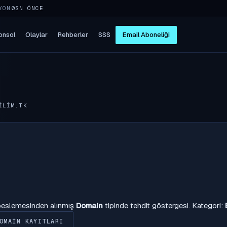
YON
5SN ÖNCE
onsol
Olaylar
Rehberler
SSS
Email Aboneliği
ILIM.TK
 beslemesinden alınmış
Domain
tipinde tehdit göstergesi. Kategori:
OMAIN KAYITLARI