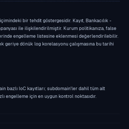
imindeki bir tehdit göstergesidir. Kayıt, Bankacılık -
anyası ile ilişkilendirilmiştir. Kurum politikanıza, false
nde engelleme listesine eklenmesi değerlendirilebilir.
rek geriye dönük log korelasyonu çalışmasına bu tarihi
n bazlı IoC kayıtları; subdomain'ler dahil tüm alt
ı engelleme için en uygun kontrol noktasıdır.