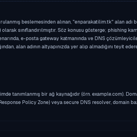
ulanmış beslemesinden alınan, "enparakatilim.tk" alan adı biç
 olarak sınıflandırılmıştır. Söz konusu gösterge; phishing kamp
enarında, e-posta gateway katmanında ve DNS çözümleyicileri
ndan, alan adının altyapınızda yer alıp almadığını teyit ede
imde tanımlanmış bir ağ kaynağıdır (örn. example.com). Domai
Response Policy Zone) veya secure DNS resolver, domain bazl