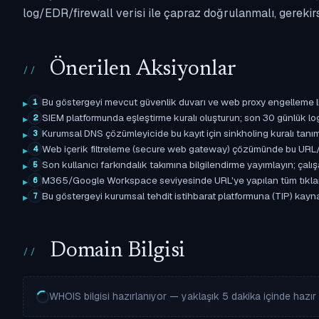
log/EDR/firewall verisi ile çapraz doğrulanmalı, gerekir
Önerilen Aksiyonlar
Bu göstergeyi mevcut güvenlik duvarı ve web proxy engelleme l
1
SIEM platformunda eşleştirme kuralı oluşturun; son 30 günlük l
2
Kurumsal DNS çözümleyicide bu kayıt için sinkholing kuralı tanımla
3
Web içerik filtreleme (secure web gateway) çözümünde bu URL/d
4
Son kullanıcı farkındalık takımına bilgilendirme yayımlayın; çal
5
M365/Google Workspace seviyesinde URL'ye yapılan tüm tıklama ol
6
Bu göstergeyi kurumsal tehdit istihbarat platformuna (TIP) kaynak 
7
Domain Bilgisi
WHOIS bilgisi hazırlanıyor — yaklaşık 5 dakika içinde hazır o