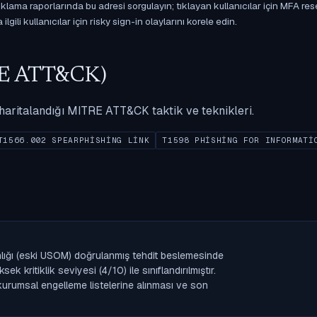
ama raporlarında bu adresi sorgulayın; tıklayan kullanıcılar için MFA res
gili kullanıcılar için risky sign-in olaylarını korele edin.
ITRE ATT&CK)
ak haritalandığı MITRE ATT&CK taktik ve teknikleri.
T1566.002 SPEARPHISHING LINK
T1598 PHISHING FOR INFORMATI
anlığı (eski USOM) doğrulanmış tehdit beslemesinde
 kritiklik seviyesi (4/10) ile sınıflandırılmıştır.
n kurumsal engelleme listelerine alınması ve son