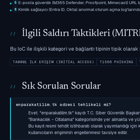
E-posta güvenlik (M365 Defender, Proofpoint, Mimecast) URL tıkl
5
Kimlik sağlayıcı (Entra ID, Okta) anormal oturum açma log'larında il
6
İlgili Saldırı Taktikleri (M
Bu IoC ile ilişkili kategori ve bağlantı tipinin tipik olar
TA0001 İLK ERIŞIM (INITIAL ACCESS)
T1566 PHISHING
Sık Sorulan Sorular
enparakatilim.tk adresi tehlikeli mi?
Evet. "enparakatilim.tk" kaydı T.C. Siber Güvenlik Başk
"Bankacılık - Oltalama" kategorisinde yer almakta ve yüksek
Bu kayıt resmi tehdit istihbaratı olarak yayımlandığı içi
kullanıcıların erişiminin engellenmesi tavsiye edilir.