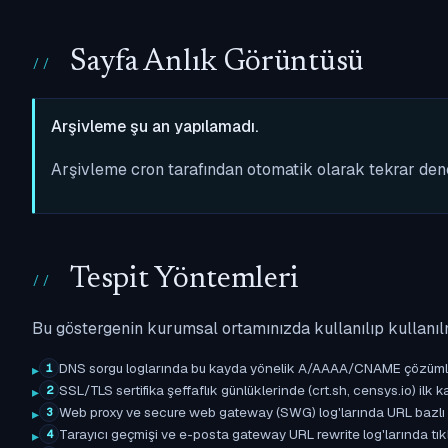
Sayfa Anlık Görüntüsü
Arşivleme şu an yapılamadı.
Arşivleme cron tarafından otomatik olarak tekrar de
Tespit Yöntemleri
Bu göstergenin kurumsal ortamınızda kullanılıp kullanıl
DNS sorgu loglarında bu kayda yönelik A/AAAA/CNAME çözümleme 
1
SSL/TLS sertifika şeffaflık günlüklerinde (crt.sh, censys.io) ilk ka
2
Web proxy ve secure web gateway (SWG) log'larında URL bazlı eşle
3
Tarayıcı geçmişi ve e-posta gateway URL rewrite log'larında tıkl
4