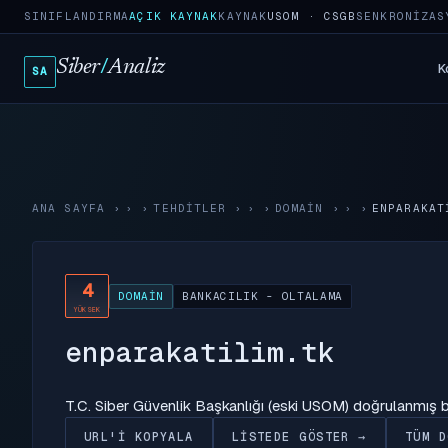
SINIFLANDIRMA
AÇIK KAYNAK
KAYNAK
USOM · CSGB
SENKRONIZAS
Siber
/
Analiz
K
SA
ANA SAYFA
›
TEHDITLER
›
DOMAIN
›
ENPARAKAT
4
DOMAIN
BANKACILIK - OLTALAMA
YÜKSEK
enparakatilim.tk
T.C. Siber Güvenlik Başkanlığı (eski USOM) doğrulanmış
URL'I KOPYALA
LISTEDE GÖSTER →
TÜM D