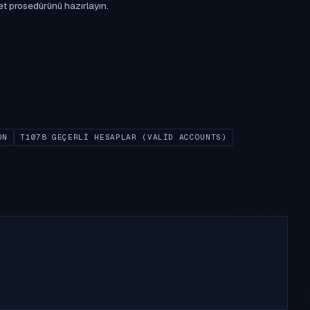
et prosedürünü hazırlayın.
ON
T1078 GEÇERLI HESAPLAR (VALID ACCOUNTS)