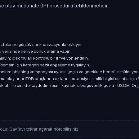
se olay müdahale (IR) prosedürü tetiklenmelidir.
istelerine günlük senkronizasyonla ekleyin.
og verisinde geriye dönük arama yapın.
yın; iç sorguları kontrollü bir IP'ye yönlendirin.
omain için kategori bazlı engelleme uygulayın.
ışanlara phishing kampanyası uyarısı geçin ve gerekirse hedefli simülasyon
aylarını ITDR araçlarına aktarın; potansiyel kimlik bilgisi sızıntısı için
atfı ile birlikte kaydedin; resmi kaynak: siberguvenlik.gov.tr · USOM. Oriji
lur. Sayfayı tekrar açarak görebilirsiniz.