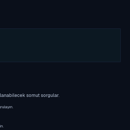
ulanabilecek somut sorgular.
rulayın.
in.