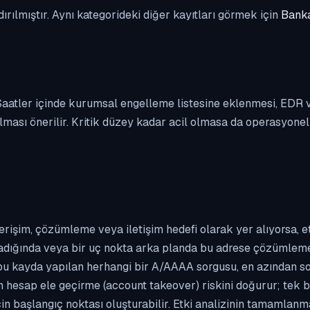
dırılmıştır. Aynı kategorideki diğer kayıtları görmek için
Banka
. Saatler içinde kurumsal engelleme listesine eklenmesi, EDR
ası önerilir. Kritik düzey kadar acil olmasa da operasyonel ön
erişim, çözümleme veya iletişim hedefi olarak yer alıyorsa, 
kladığında veya bir uç nokta arka planda bu adrese çözümleme t
 bu kayda yapılan herhangi bir A/AAAA sorgusu, en azından so
n hesap ele geçirme (account takeover) riskini doğurur; tek b
çin başlangıç noktası oluşturabilir. Etki analizinin tamamlan