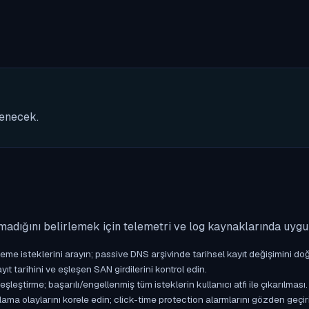
nenecek.
madığını belirlemek için telemetri ve log kaynaklarında uyg
isteklerini arayın; passive DNS arşivinde tarihsel kayıt değişimini doğ
yıt tarihini ve eşleşen SAN girdilerini kontrol edin.
ştirme; başarılı/engellenmiş tüm isteklerin kullanıcı atfı ile çıkarılması.
ama olaylarını korele edin; click-time protection alarmlarını gözden geçir