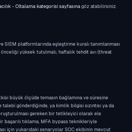
cılık - Oltalama kategorisi sayfasına
göz atabilirsiniz.
 ve SIEM platformlarında eşleştirme kuralı tanımlanması
celiği yüksek tutulmalı, haftalık tehdit avı (threat
etkisi büyük ölçüde temasın bağlamına ve süresine
alebi gönderdiğinde, ya kimlik bilgisi sızıntısı ya da
ruşturulması gereken bir tetikleyici olarak ele
ir başarılı tıklama, MFA bypass teknikleriyle
ması için yukarıdaki senaryolar SOC ekibinin mevcut