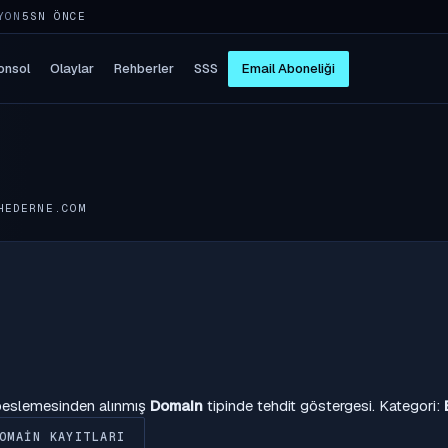
YON
5SN ÖNCE
onsol
Olaylar
Rehberler
SSS
Email Aboneliği
HEDERNE.COM
 beslemesinden alınmış
Domain
tipinde tehdit göstergesi. Kategori:
OMAIN KAYITLARI