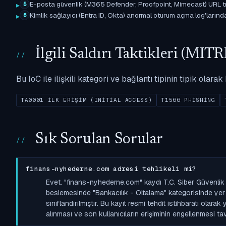
E-posta güvenlik (M365 Defender, Proofpoint, Mimecast) URL tıkl
5
Kimlik sağlayıcı (Entra ID, Okta) anormal oturum açma log'larında il
6
İlgili Saldırı Taktikleri (M
Bu IoC ile ilişkili kategori ve bağlantı tipinin tipik olar
TA0001 İLK ERIŞIM (INITIAL ACCESS)
T1566 PHISHING
Sık Sorulan Sorular
finans-nyhederne.com adresi tehlikeli mi?
Evet. "finans-nyhederne.com" kaydı T.C. Siber Güvenlik
beslemesinde "Bankacılık - Oltalama" kategorisinde yer a
sınıflandırılmıştır. Bu kayıt resmi tehdit istihbaratı olara
alınması ve son kullanıcıların erişiminin engellenmesi tavs