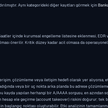
dırılmıştır. Aynı kategorideki diğer kayıtları görmek için
Banka
. Saatler içinde kurumsal engelleme listesine eklenmesi, EDR
ası önerilir. Kritik düzey kadar acil olmasa da operasyonel ön
erişim, çözümleme veya iletişim hedefi olarak yer alıyorsa, 
kladığında veya bir uç nokta arka planda bu adrese çözümleme t
 bu kayda yapılan herhangi bir A/AAAA sorgusu, en azından so
n hesap ele geçirme (account takeover) riskini doğurur; tek b
çin başlangıç noktası oluşturabilir. Etki analizinin tamamlan