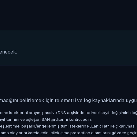
nenecek.
madığını belirlemek için telemetri ve log kaynaklarında uyg
isteklerini arayın; passive DNS arşivinde tarihsel kayıt değişimini doğ
yıt tarihini ve eşleşen SAN girdilerini kontrol edin.
ştirme; başarılı/engellenmiş tüm isteklerin kullanıcı atfı ile çıkarılması.
ama olaylarını korele edin; click-time protection alarmlarını gözden geçir