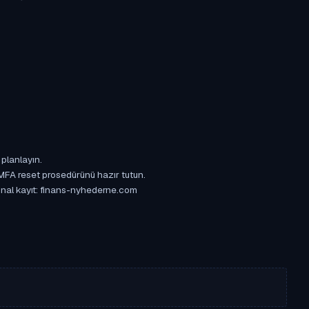
 planlayın.
 MFA reset prosedürünü hazır tutun.
ijinal kayıt: finans-nyhederne.com