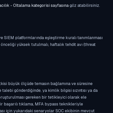
cılık - Oltalama kategorisi sayfasına
göz atabilirsiniz.
 ve SIEM platformlarında eşleştirme kuralı tanımlanması
celiği yüksek tutulmalı, haftalık tehdit avı (threat
etkisi büyük ölçüde temasın bağlamına ve süresine
alebi gönderdiğinde, ya kimlik bilgisi sızıntısı ya da
ruşturulması gereken bir tetikleyici olarak ele
ir başarılı tıklama, MFA bypass teknikleriyle
ması için yukarıdaki senaryolar SOC ekibinin mevcut