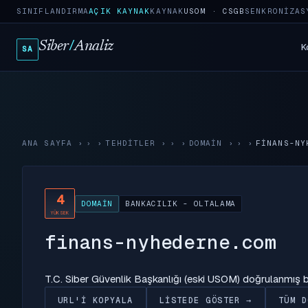
SINIFLANDIRMA
AÇIK KAYNAK
KAYNAK
USOM · CSGB
SENKRONIZAS
Siber
/
Analiz
K
SA
ANA SAYFA
›
TEHDITLER
›
DOMAIN
›
FINANS-NY
4
DOMAIN
BANKACILIK - OLTALAMA
YÜKSEK
finans-nyhederne.com
T.C. Siber Güvenlik Başkanlığı (eski USOM) doğrulanmış
URL'I KOPYALA
LISTEDE GÖSTER →
TÜM D