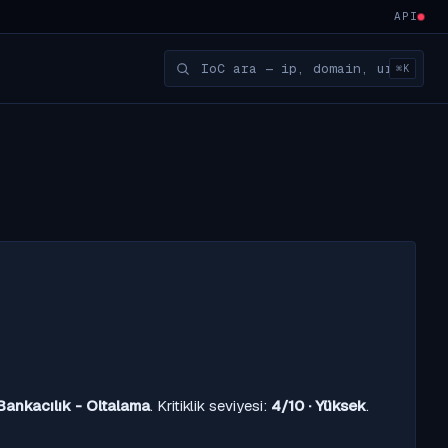
API
⌘K
Bankacılık - Oltalama
. Kritiklik seviyesi:
4/10 · Yüksek
.