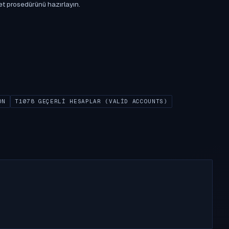
et prosedürünü hazırlayın.
ON
T1078 GEÇERLI HESAPLAR (VALID ACCOUNTS)