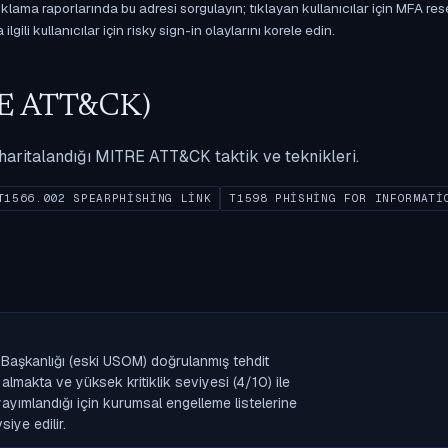
ama raporlarında bu adresi sorgulayın; tıklayan kullanıcılar için MFA res
gili kullanıcılar için risky sign-in olaylarını korele edin.
ITRE ATT&CK)
ak haritalandığı MITRE ATT&CK taktik ve teknikleri.
T1566.002 SPEARPHISHING LINK
T1598 PHISHING FOR INFORMATI
 Başkanlığı (eski USOM) doğrulanmış tehdit
lmakta ve yüksek kritiklik seviyesi (4/10) ile
k yayımlandığı için kurumsal engelleme listelerine
iye edilir.