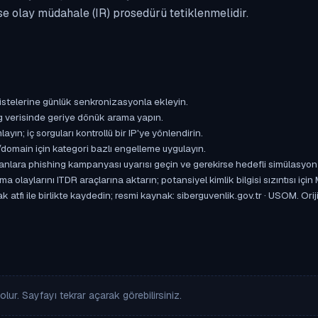
se olay müdahale (IR) prosedürü tetiklenmelidir.
istelerine günlük senkronizasyonla ekleyin.
og verisinde geriye dönük arama yapın.
yın; iç sorguları kontrollü bir IP'ye yönlendirin.
omain için kategori bazlı engelleme uygulayın.
ışanlara phishing kampanyası uyarısı geçin ve gerekirse hedefli simülasyon
aylarını ITDR araçlarına aktarın; potansiyel kimlik bilgisi sızıntısı için
k atfı ile birlikte kaydedin; resmi kaynak: siberguvenlik.gov.tr · USOM. Or
lur. Sayfayı tekrar açarak görebilirsiniz.