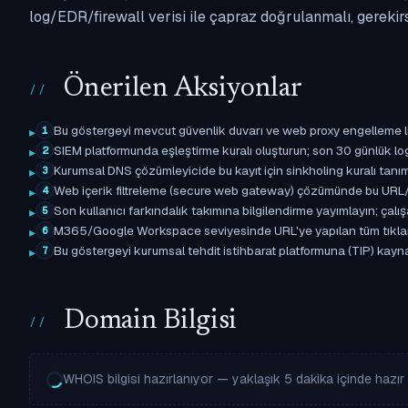
log/EDR/firewall verisi ile çapraz doğrulanmalı, gerekir
Önerilen Aksiyonlar
Bu göstergeyi mevcut güvenlik duvarı ve web proxy engelleme l
1
SIEM platformunda eşleştirme kuralı oluşturun; son 30 günlük l
2
Kurumsal DNS çözümleyicide bu kayıt için sinkholing kuralı tanımla
3
Web içerik filtreleme (secure web gateway) çözümünde bu URL/d
4
Son kullanıcı farkındalık takımına bilgilendirme yayımlayın; çal
5
M365/Google Workspace seviyesinde URL'ye yapılan tüm tıklama ol
6
Bu göstergeyi kurumsal tehdit istihbarat platformuna (TIP) kayna
7
Domain Bilgisi
WHOIS bilgisi hazırlanıyor — yaklaşık 5 dakika içinde hazır o