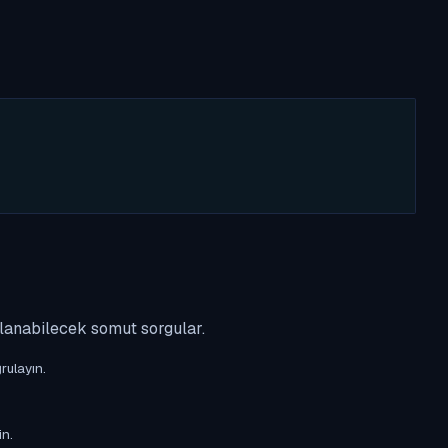
ulanabilecek somut sorgular.
rulayın.
in.