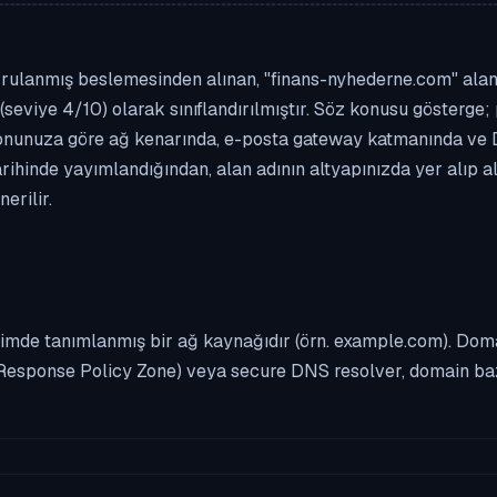
rulanmış beslemesinden alınan, "finans-nyhederne.com" alan ad
(seviye 4/10) olarak sınıflandırılmıştır. Söz konusu gösterge; 
asyonunuza göre ağ kenarında, e-posta gateway katmanında ve
rihinde yayımlandığından, alan adının altyapınızda yer alıp 
erilir.
imde tanımlanmış bir ağ kaynağıdır (örn. example.com). Domai
Response Policy Zone) veya secure DNS resolver, domain bazl