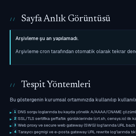
Sayfa Anlık Görüntüsü
Arşivleme şu an yapılamadı.
Arşivleme cron tarafından otomatik olarak tekrar de
Tespit Yöntemleri
Bu göstergenin kurumsal ortamınızda kullanılıp kullanıl
DNS sorgu loglarında bu kayda yönelik A/AAAA/CNAME çözümleme 
1
SSL/TLS sertifika şeffaflık günlüklerinde (crt.sh, censys.io) ilk ka
2
Web proxy ve secure web gateway (SWG) log'larında URL bazlı eşle
3
Tarayıcı geçmişi ve e-posta gateway URL rewrite log'larında tıkl
4