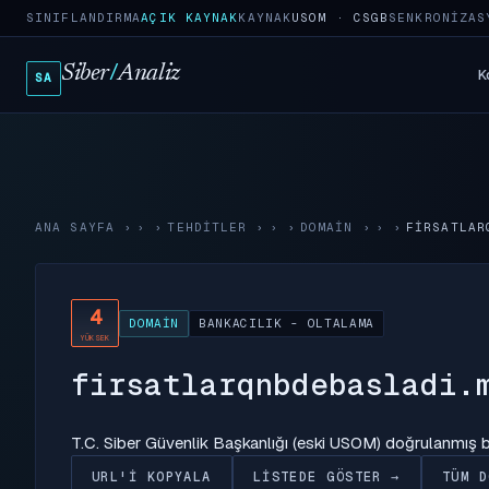
SINIFLANDIRMA
AÇIK KAYNAK
KAYNAK
USOM · CSGB
SENKRONIZAS
Siber
/
Analiz
K
SA
ANA SAYFA
›
TEHDITLER
›
DOMAIN
›
FIRSATLAR
4
DOMAIN
BANKACILIK - OLTALAMA
YÜKSEK
firsatlarqnbdebasladi.
T.C. Siber Güvenlik Başkanlığı (eski USOM) doğrulanmış
URL'I KOPYALA
LISTEDE GÖSTER →
TÜM D