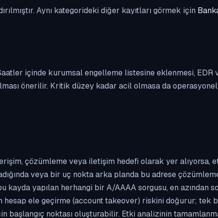
dırılmıştır. Aynı kategorideki diğer kayıtları görmek için
Banka
. Saatler içinde kurumsal engelleme listesine eklenmesi, EDR
ası önerilir. Kritik düzey kadar acil olmasa da operasyonel ön
erişim, çözümleme veya iletişim hedefi olarak yer alıyorsa, 
kladığında veya bir uç nokta arka planda bu adrese çözümleme t
 bu kayda yapılan herhangi bir A/AAAA sorgusu, en azından so
n hesap ele geçirme (account takeover) riskini doğurur; tek b
çin başlangıç noktası oluşturabilir. Etki analizinin tamamlan