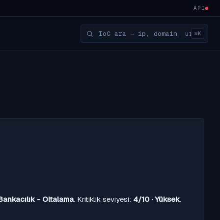
API
⌘K
Bankacılık - Oltalama
. Kritiklik seviyesi:
4/10 · Yüksek
.