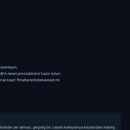
 planlayın.
 MFA reset prosedürünü hazır tutun.
nal kayıt: firsatlarqnbdebasladi.ml
u listede yer alması, geçmiş bir zararlı kampanya kaydından kalmış