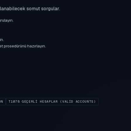
ulanabilecek somut sorgular.
rulayın.
in.
et prosedürünü hazırlayın.
ON
T1078 GEÇERLI HESAPLAR (VALID ACCOUNTS)