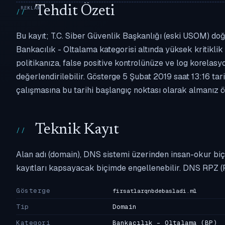
Tehdit Özeti
Bu kayıt; T.C. Siber Güvenlik Başkanlığı (eski USOM) doğr
Bankacılık - Oltalama kategorisi altında yüksek kritiklik 
politikanıza, false positive kontrolünüze ve log korel
değerlendirilebilir. Gösterge 5 Şubat 2019 saat 13:16 ta
çalışmasına bu tarihi başlangıç noktası olarak almanız ön
Teknik Kayıt
Alan adı (domain), DNS sistemi üzerinden insan-okur biç
kayıtları kapsayacak biçimde engellenebilir. DNS RPZ (
Gösterge
firsatlarqnbdebasladi.ml
Tip
Domain
Kategori
Bankacılık - Oltalama
(BP)