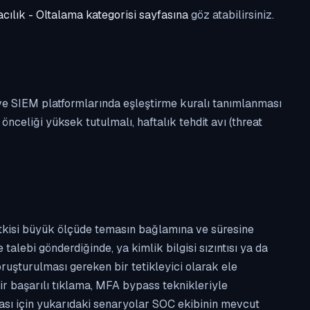
cılık - Oltalama kategorisi sayfasına
göz atabilirsiniz.
 ve SIEM platformlarında eşleştirme kuralı tanımlanması
celiği yüksek tutulmalı, haftalık tehdit avı (threat
etkisi büyük ölçüde temasın bağlamına ve süresine
alebi gönderdiğinde, ya kimlik bilgisi sızıntısı ya da
ruşturulması gereken bir tetikleyici olarak ele
ir başarılı tıklama, MFA bypass teknikleriyle
ması için yukarıdaki senaryolar SOC ekibinin mevcut