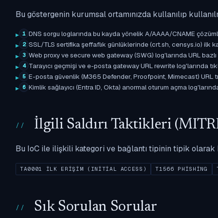
Bu göstergenin kurumsal ortamınızda kullanılıp kullanıl
DNS sorgu loglarında bu kayda yönelik A/AAAA/CNAME çözümleme 
1
SSL/TLS sertifika şeffaflık günlüklerinde (crt.sh, censys.io) ilk ka
2
Web proxy ve secure web gateway (SWG) log'larında URL bazlı eşle
3
Tarayıcı geçmişi ve e-posta gateway URL rewrite log'larında tıkl
4
E-posta güvenlik (M365 Defender, Proofpoint, Mimecast) URL tıkl
5
Kimlik sağlayıcı (Entra ID, Okta) anormal oturum açma log'larında il
6
İlgili Saldırı Taktikleri (M
Bu IoC ile ilişkili kategori ve bağlantı tipinin tipik olar
TA0001 İLK ERIŞIM (INITIAL ACCESS)
T1566 PHISHING
Sık Sorulan Sorular