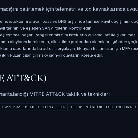
madığını belirlemek için telemetri ve log kaynaklarında uyg
isteklerini arayın; passive DNS arşivinde tarihsel kayıt değişimini doğ
yıt tarihini ve eşleşen SAN girdilerini kontrol edin.
ştirme; başarılı/engellenmiş tüm isteklerin kullanıcı atfı ile çıkarılması.
ama olaylarını korele edin; click-time protection alarmlarını gözden geçir
ama raporlarında bu adresi sorgulayın; tıklayan kullanıcılar için MFA res
gili kullanıcılar için risky sign-in olaylarını korele edin.
ITRE ATT&CK)
ak haritalandığı MITRE ATT&CK taktik ve teknikleri.
T1566.002 SPEARPHISHING LINK
T1598 PHISHING FOR INFORMATI