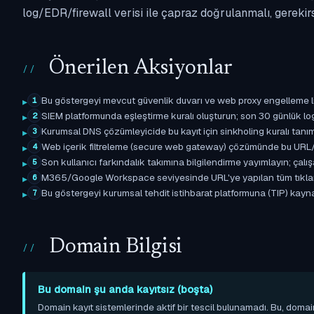
log/EDR/firewall verisi ile çapraz doğrulanmalı, gerekir
Önerilen Aksiyonlar
Bu göstergeyi mevcut güvenlik duvarı ve web proxy engelleme l
1
SIEM platformunda eşleştirme kuralı oluşturun; son 30 günlük l
2
Kurumsal DNS çözümleyicide bu kayıt için sinkholing kuralı tanımla
3
Web içerik filtreleme (secure web gateway) çözümünde bu URL/d
4
Son kullanıcı farkındalık takımına bilgilendirme yayımlayın; çal
5
M365/Google Workspace seviyesinde URL'ye yapılan tüm tıklama ol
6
Bu göstergeyi kurumsal tehdit istihbarat platformuna (TIP) kaynak 
7
Domain Bilgisi
Bu domain şu anda kayıtsız (boşta)
Domain kayıt sistemlerinde aktif bir tescil bulunamadı. Bu, domai