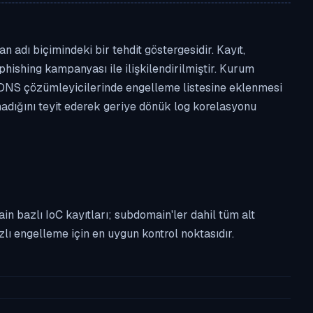
 adı biçimindeki bir tehdit göstergesidir. Kayıt,
phishing kampanyası ile ilişkilendirilmiştir. Kurum
 DNS çözümleyicilerinde engelleme listesine eklenmesi
lmadığını teyit ederek geriye dönük log korelasyonu
n bazlı IoC kayıtları; subdomain'ler dahil tüm alt
ı engelleme için en uygun kontrol noktasıdır.