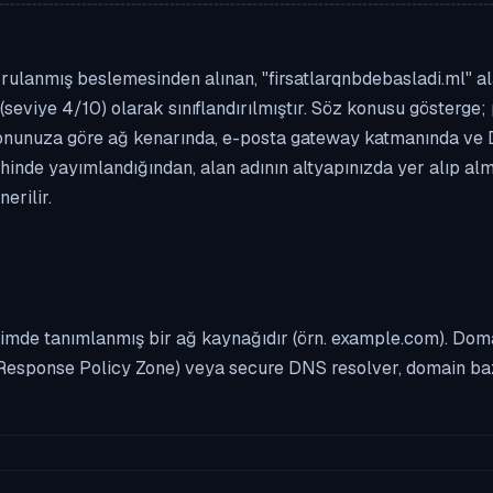
ulanmış beslemesinden alınan, "firsatlarqnbdebasladi.ml" alan
(seviye 4/10) olarak sınıflandırılmıştır. Söz konusu gösterge; 
asyonunuza göre ağ kenarında, e-posta gateway katmanında ve
rihinde yayımlandığından, alan adının altyapınızda yer alıp a
erilir.
imde tanımlanmış bir ağ kaynağıdır (örn. example.com). Domai
Response Policy Zone) veya secure DNS resolver, domain bazl