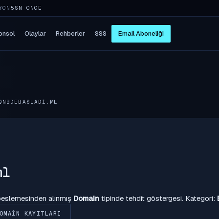
YON
5SN ÖNCE
onsol
Olaylar
Rehberler
SSS
Email Aboneliği
QNBDEBASLADI.ML
ml
 beslemesinden alınmış
Domain
tipinde tehdit göstergesi. Kategori:
OMAIN KAYITLARI