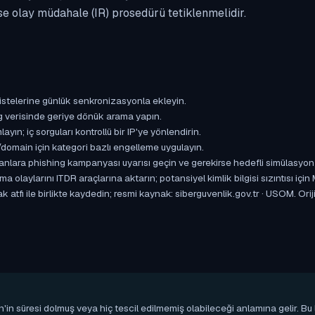
se olay müdahale (IR) prosedürü tetiklenmelidir.
istelerine günlük senkronizasyonla ekleyin.
og verisinde geriye dönük arama yapın.
yın; iç sorguları kontrollü bir IP'ye yönlendirin.
omain için kategori bazlı engelleme uygulayın.
ışanlara phishing kampanyası uyarısı geçin ve gerekirse hedefli simülasyon
aylarını ITDR araçlarına aktarın; potansiyel kimlik bilgisi sızıntısı için
atfı ile birlikte kaydedin; resmi kaynak: siberguvenlik.gov.tr · USOM. Oriji
n'in süresi dolmuş veya hiç tescil edilmemiş olabileceği anlamına gelir. B