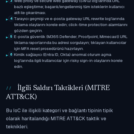
Web proxy ve secure web gateway (SWG) log'larında URL
3
bazlı eşleştirme; başarılı/engellenmiş tüm isteklerin kullanıcı
atfı ile çıkarılması.
Tarayıcı geçmişi ve e-posta gateway URL rewrite log'larında
4
tıklama olaylarını korele edin; click-time protection alarmlarını
gözden geçirin.
E-posta güvenlik (M365 Defender, Proofpoint, Mimecast) URL
5
tıklama raporlarında bu adresi sorgulayın; tıklayan kullanıcılar
için MFA reset prosedürünü hazırlayın.
Kimlik sağlayıcı (Entra ID, Okta) anormal oturum açma
6
log'larında ilgili kullanıcılar için risky sign-in olaylarını korele
edin.
İlgili Saldırı Taktikleri (MITRE
ATT&CK)
Bu IoC ile ilişkili kategori ve bağlantı tipinin tipik
olarak haritalandığı MITRE ATT&CK taktik ve
teknikleri.