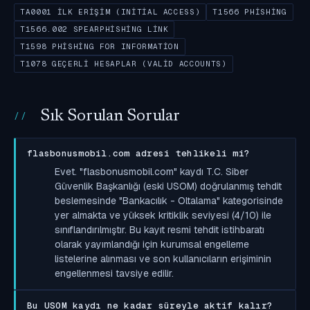
TA0001 İLK ERIŞIM (INITIAL ACCESS)
T1566 PHISHING
T1566.002 SPEARPHISHING LINK
T1598 PHISHING FOR INFORMATION
T1078 GEÇERLI HESAPLAR (VALID ACCOUNTS)
Sık Sorulan Sorular
flasbonusmobil.com adresi tehlikeli mi?
Evet. "flasbonusmobil.com" kaydı T.C. Siber
Güvenlik Başkanlığı (eski USOM) doğrulanmış tehdit
beslemesinde "Bankacılık - Oltalama" kategorisinde
yer almakta ve yüksek kritiklik seviyesi (4/10) ile
sınıflandırılmıştır. Bu kayıt resmi tehdit istihbaratı
olarak yayımlandığı için kurumsal engelleme
listelerine alınması ve son kullanıcıların erişiminin
engellenmesi tavsiye edilir.
Bu USOM kaydı ne kadar süreyle aktif kalır?