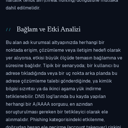
haftalık tehdit avı (threat hunting) döngüsüne mutlaka
dahil edilmelidir.
Bağlam ve Etki Analizi
Bu alan adı kurumsal altyapınızda herhangi bir
noktada erişim, çözümleme veya iletişim hedefi olarak
yer alıyorsa, etkisi büyük ölçüde temasın bağlamına ve
süresine bağlıdır. Tipik bir senaryoda; bir kullanıcı bu
adrese tıkladığında veya bir uç nokta arka planda bu
adrese çözümleme talebi gönderdiğinde, ya kimlik
bilgisi sızıntısı ya da ikinci aşama yük indirme
tetiklenebilir. DNS log'larında bu kayda yapılan
herhangi bir A/AAAA sorgusu, en azından
soruşturulması gereken bir tetikleyici olarak ele
alınmalıdır. Phishing kategorisindeki etkilenme,
doğrudan hesap ele geçirme (account takeover) riskini