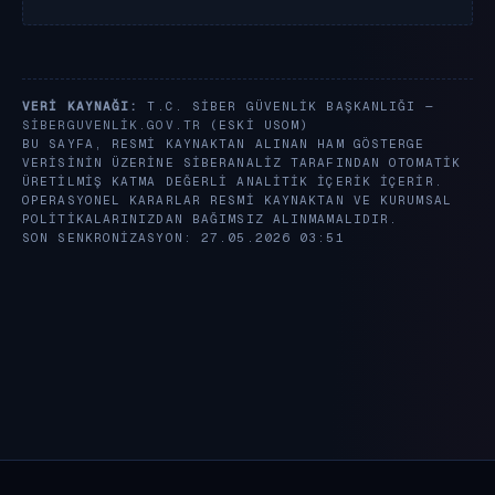
VERI KAYNAĞI:
T.C. SIBER GÜVENLIK BAŞKANLIĞI —
SIBERGUVENLIK.GOV.TR
(ESKI USOM)
BU SAYFA, RESMI KAYNAKTAN ALINAN HAM GÖSTERGE
VERISININ ÜZERINE SIBERANALIZ TARAFINDAN OTOMATIK
ÜRETILMIŞ KATMA DEĞERLI ANALITIK IÇERIK IÇERIR.
OPERASYONEL KARARLAR RESMI KAYNAKTAN VE KURUMSAL
POLITIKALARINIZDAN BAĞIMSIZ ALINMAMALIDIR.
SON SENKRONIZASYON: 27.05.2026 03:51