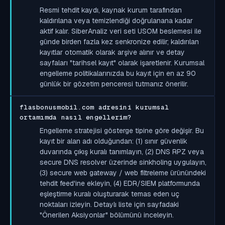
Resmi tehdit kaydı, kaynak kurum tarafından
kaldırılana veya temizlendiği doğrulanana kadar
aktif kalır. SiberAnaliz veri seti USOM beslemesi ile
günde birden fazla kez senkronize edilir; kaldırılan
kayıtlar otomatik olarak arşive alınır ve detay
sayfaları "tarihsel kayıt" olarak işaretlenir. Kurumsal
engelleme politikalarınızda bu kayıt için en az 90
günlük bir gözetim penceresi tutmanız önerilir.
flasbonusmobil.com adresini kurumsal
ortamımda nasıl engellerim?
Engelleme stratejisi gösterge tipine göre değişir. Bu
kayıt bir alan adı olduğundan: (1) sınır güvenlik
duvarında çıkış kuralı tanımlayın, (2) DNS RPZ veya
secure DNS resolver üzerinde sinkholing uygulayın,
(3) secure web gateway / web filtreleme ürünündeki
tehdit feed'ine ekleyin, (4) EDR/SIEM platformunda
eşleştirme kuralı oluşturarak temas eden uç
noktaları izleyin. Detaylı liste için sayfadaki
"Önerilen Aksiyonlar" bölümünü inceleyin.