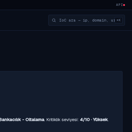
API
⌘K
Bankacılık - Oltalama
. Kritiklik seviyesi:
4/10 · Yüksek
.