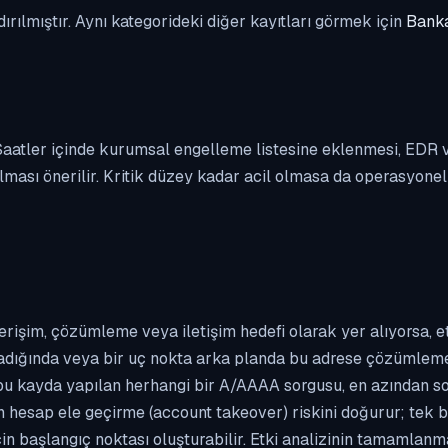
dırılmıştır. Aynı kategorideki diğer kayıtları görmek için
Banka
. Saatler içinde kurumsal engelleme listesine eklenmesi, EDR
ası önerilir. Kritik düzey kadar acil olmasa da operasyonel ön
erişim, çözümleme veya iletişim hedefi olarak yer alıyorsa, 
kladığında veya bir uç nokta arka planda bu adrese çözümleme t
 bu kayda yapılan herhangi bir A/AAAA sorgusu, en azından so
n hesap ele geçirme (account takeover) riskini doğurur; tek b
çin başlangıç noktası oluşturabilir. Etki analizinin tamamlan