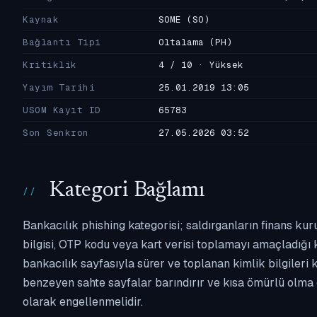
Kaynak
SOME
(SO)
Bağlantı Tipi
Oltalama
(PH)
Kritiklik
4 / 10 · Yüksek
Yayım Tarihi
25.01.2019 13:05
USOM Kayıt ID
65783
Son Senkron
27.05.2026 03:52
Kategori Bağlamı
Bankacılık phishing kategorisi; saldırganların finans kur
bilgisi, OTP kodu veya kart verisi toplamayı amaçladığı ka
bankacılık sayfasıyla sürer ve toplanan kimlik bilgileri 
benzeyen sahte sayfalar barındırır ve kısa ömürlü olma 
olarak engellenmelidir.