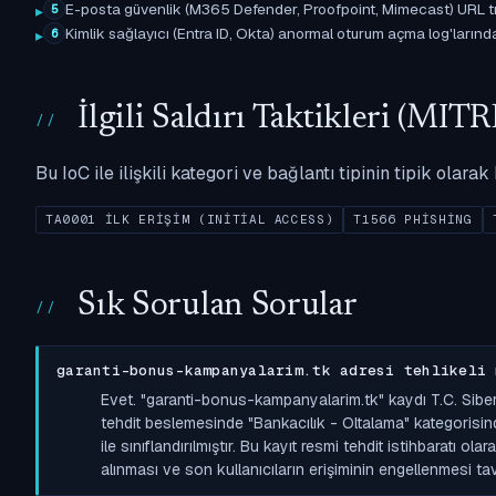
E-posta güvenlik (M365 Defender, Proofpoint, Mimecast) URL tıkl
5
Kimlik sağlayıcı (Entra ID, Okta) anormal oturum açma log'larında il
6
İlgili Saldırı Taktikleri (M
Bu IoC ile ilişkili kategori ve bağlantı tipinin tipik olar
TA0001 İLK ERIŞIM (INITIAL ACCESS)
T1566 PHISHING
Sık Sorulan Sorular
garanti-bonus-kampanyalarim.tk adresi tehlikeli 
Evet. "garanti-bonus-kampanyalarim.tk" kaydı T.C. Sibe
tehdit beslemesinde "Bankacılık - Oltalama" kategorisind
ile sınıflandırılmıştır. Bu kayıt resmi tehdit istihbaratı o
alınması ve son kullanıcıların erişiminin engellenmesi tavs