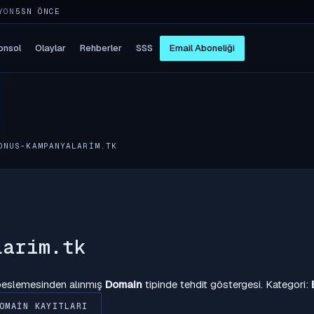
YON
5SN ÖNCE
onsol
Olaylar
Rehberler
SSS
Email Aboneliği
ONUS-KAMPANYALARIM.TK
larim.tk
 beslemesinden alınmış
Domain
tipinde tehdit göstergesi. Kategori:
OMAIN KAYITLARI