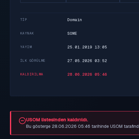
Domain
TIP
SOME
KAYNAK
25.01.2019 13:05
YAYIM
27.05.2026 03:52
İLK GÖRÜLME
28.06.2026 05:46
KALDIRILMA
USOM listesinden kaldırıldı.
Bu gösterge 28.06.2026 05:46 tarihinde USOM tarafından be