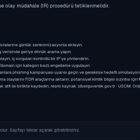
se olay müdahale (IR) prosedürü tetiklenmelidir.
istelerine günlük senkronizasyonla ekleyin.
og verisinde geriye dönük arama yapın.
yın; iç sorguları kontrollü bir IP'ye yönlendirin.
omain için kategori bazlı engelleme uygulayın.
ışanlara phishing kampanyası uyarısı geçin ve gerekirse hedefli simülasyon
aylarını ITDR araçlarına aktarın; potansiyel kimlik bilgisi sızıntısı için
k atfı ile birlikte kaydedin; resmi kaynak: siberguvenlik.gov.tr · USOM. Or
lur. Sayfayı tekrar açarak görebilirsiniz.