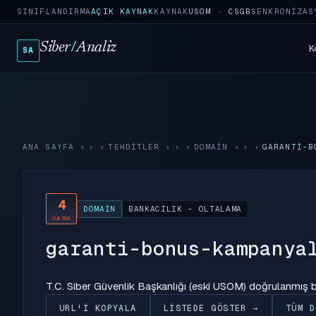
SINIFLANDIRMA
AÇIK KAYNAK
KAYNAK
USOM · CSGB
SENKRONIZAS
Siber
/
Analiz
K
SA
ANA SAYFA
›
TEHDITLER
›
DOMAIN
›
GARANTI-B
4
DOMAIN
BANKACILIK - OLTALAMA
YÜKSEK
garanti-bonus-kampanya
T.C. Siber Güvenlik Başkanlığı (eski USOM) doğrulanmış
URL'I KOPYALA
LISTEDE GÖSTER →
TÜM D