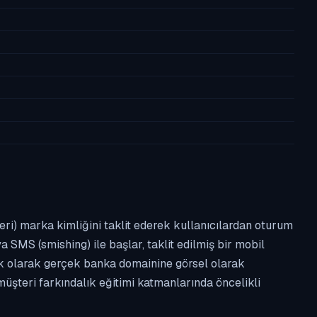
leri) marka kimliğini taklit ederek kullanıcılardan oturum
a SMS (smishing) ile başlar, taklit edilmiş bir mobil
ipik olarak gerçek banka domainine görsel olarak
üşteri farkındalık eğitimi katmanlarında öncelikli