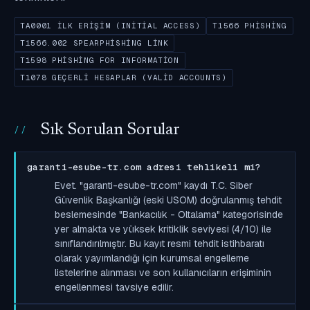
TA0001 İLK ERIŞIM (INITIAL ACCESS)
T1566 PHISHING
T1566.002 SPEARPHISHING LINK
T1598 PHISHING FOR INFORMATION
T1078 GEÇERLI HESAPLAR (VALID ACCOUNTS)
Sık Sorulan Sorular
garanti-esube-tr.com adresi tehlikeli mi?
Evet. "garanti-esube-tr.com" kaydı T.C. Siber
Güvenlik Başkanlığı (eski USOM) doğrulanmış tehdit
beslemesinde "Bankacılık - Oltalama" kategorisinde
yer almakta ve yüksek kritiklik seviyesi (4/10) ile
sınıflandırılmıştır. Bu kayıt resmi tehdit istihbaratı
olarak yayımlandığı için kurumsal engelleme
listelerine alınması ve son kullanıcıların erişiminin
engellenmesi tavsiye edilir.