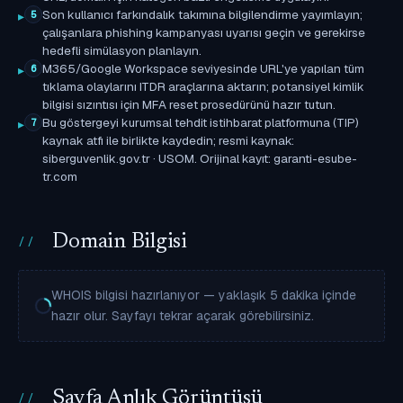
Son kullanıcı farkındalık takımına bilgilendirme yayımlayın;
5
çalışanlara phishing kampanyası uyarısı geçin ve gerekirse
hedefli simülasyon planlayın.
M365/Google Workspace seviyesinde URL'ye yapılan tüm
6
tıklama olaylarını ITDR araçlarına aktarın; potansiyel kimlik
bilgisi sızıntısı için MFA reset prosedürünü hazır tutun.
Bu göstergeyi kurumsal tehdit istihbarat platformuna (TIP)
7
kaynak atfı ile birlikte kaydedin; resmi kaynak:
siberguvenlik.gov.tr · USOM. Orijinal kayıt: garanti-esube-
tr.com
Domain Bilgisi
WHOIS bilgisi hazırlanıyor — yaklaşık 5 dakika içinde
hazır olur. Sayfayı tekrar açarak görebilirsiniz.
Sayfa Anlık Görüntüsü