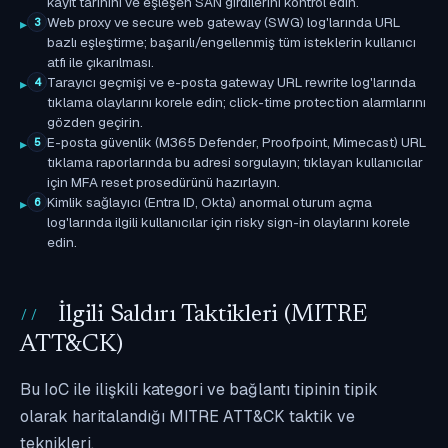
kayıt tarihini ve eşleşen SAN girdilerini kontrol edin.
Web proxy ve secure web gateway (SWG) log'larında URL
3
bazlı eşleştirme; başarılı/engellenmiş tüm isteklerin kullanıcı
atfı ile çıkarılması.
Tarayıcı geçmişi ve e-posta gateway URL rewrite log'larında
4
tıklama olaylarını korele edin; click-time protection alarmlarını
gözden geçirin.
E-posta güvenlik (M365 Defender, Proofpoint, Mimecast) URL
5
tıklama raporlarında bu adresi sorgulayın; tıklayan kullanıcılar
için MFA reset prosedürünü hazırlayın.
Kimlik sağlayıcı (Entra ID, Okta) anormal oturum açma
6
log'larında ilgili kullanıcılar için risky sign-in olaylarını korele
edin.
İlgili Saldırı Taktikleri (MITRE
ATT&CK)
Bu IoC ile ilişkili kategori ve bağlantı tipinin tipik
olarak haritalandığı MITRE ATT&CK taktik ve
teknikleri.