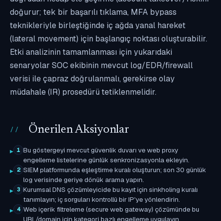
doğurur; tek bir başarılı tıklama, MFA bypass
teknikleriyle birleştiğinde iç ağda yanal hareket
(lateral movement) için başlangıç noktası oluşturabilir.
Etki analizinin tamamlanması için yukarıdaki
senaryolar SOC ekibinin mevcut log/EDR/firewall
verisi ile çapraz doğrulanmalı, gerekirse olay
müdahale (IR) prosedürü tetiklenmelidir.
Önerilen Aksiyonlar
Bu göstergeyi mevcut güvenlik duvarı ve web proxy
1
engelleme listelerine günlük senkronizasyonla ekleyin.
SIEM platformunda eşleştirme kuralı oluşturun; son 30 günlük
2
log verisinde geriye dönük arama yapın.
Kurumsal DNS çözümleyicide bu kayıt için sinkholing kuralı
3
tanımlayın; iç sorguları kontrollü bir IP'ye yönlendirin.
Web içerik filtreleme (secure web gateway) çözümünde bu
4
URL/domain için kategori bazlı engelleme uygulayın.