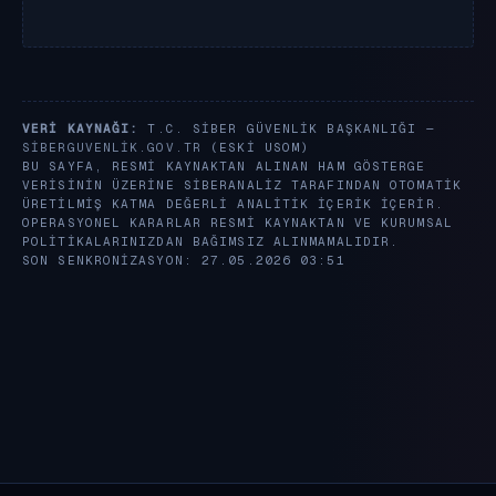
VERI KAYNAĞI:
T.C. SIBER GÜVENLIK BAŞKANLIĞI —
SIBERGUVENLIK.GOV.TR
(ESKI USOM)
BU SAYFA, RESMI KAYNAKTAN ALINAN HAM GÖSTERGE
VERISININ ÜZERINE SIBERANALIZ TARAFINDAN OTOMATIK
ÜRETILMIŞ KATMA DEĞERLI ANALITIK IÇERIK IÇERIR.
OPERASYONEL KARARLAR RESMI KAYNAKTAN VE KURUMSAL
POLITIKALARINIZDAN BAĞIMSIZ ALINMAMALIDIR.
SON SENKRONIZASYON: 27.05.2026 03:51