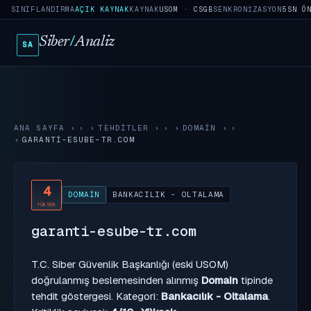
SINIFLANDIRMA
AÇIK KAYNAK
KAYNAK
USOM · CSGB
SENKRONIZASYON
5SN Ö
Siber
/
Analiz
SA
ANA SAYFA
›
TEHDITLER
›
DOMAIN
›
GARANTI-ESUBE-TR.COM
4
DOMAIN
BANKACILIK - OLTALAMA
YÜKSEK
garanti-esube-tr.com
T.C. Siber Güvenlik Başkanlığı (eski USOM)
doğrulanmış beslemesinden alınmış
Domain
tipinde
tehdit göstergesi. Kategori:
Bankacılık - Oltalama
.