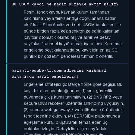
Bu USOM kaydı ne kadar süreyle aktif kalır?
Resmi tehdit kaydı, kaynak kurum tarafından
kaldırılana veya temizlendiği doğrulanana kadar
aktif kalır. SiberAnaliz veri seti USOM beslemesi ile
günde birden fazla kez senkronize edilir; kaldırılan
kayıtlar otomatik olarak arşive alınır ve detay
sayfaları "tarihsel kayıt" olarak işaretlenir. Kurumsal
engelleme politikalarınızda bu kayıt için en az 90
günlük bir gözetim penceresi tutmanız önerilir.
garanti-esube-tr.com adresini kurumsal
ortamımda nasıl engellerim?
Engelleme stratejisi gösterge tipine göre değişir. Bu
kayıt bir alan adı olduğundan: (1) sınır güvenlik
duvarında çıkış kuralı tanımlayın, (2) DNS RPZ veya
secure DNS resolver üzerinde sinkholing uygulayın,
(3) secure web gateway / web filtreleme ürünündeki
tehdit feed'ine ekleyin, (4) EDR/SIEM platformunda
eşleştirme kuralı oluşturarak temas eden uç
noktaları izleyin. Detaylı liste için sayfadaki
"Önerilen Aksiyonlar" bölümünü inceleyin.