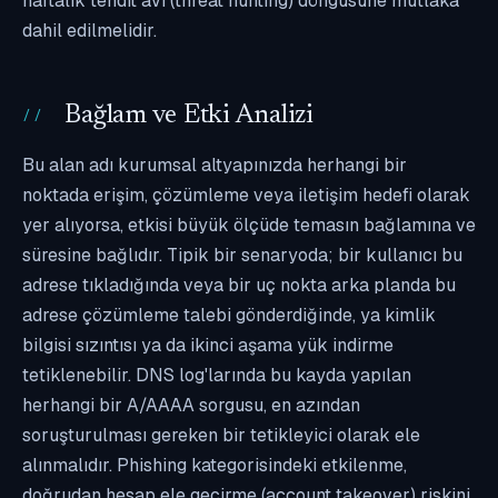
haftalık tehdit avı (threat hunting) döngüsüne mutlaka
dahil edilmelidir.
Bağlam ve Etki Analizi
Bu alan adı kurumsal altyapınızda herhangi bir
noktada erişim, çözümleme veya iletişim hedefi olarak
yer alıyorsa, etkisi büyük ölçüde temasın bağlamına ve
süresine bağlıdır. Tipik bir senaryoda; bir kullanıcı bu
adrese tıkladığında veya bir uç nokta arka planda bu
adrese çözümleme talebi gönderdiğinde, ya kimlik
bilgisi sızıntısı ya da ikinci aşama yük indirme
tetiklenebilir. DNS log'larında bu kayda yapılan
herhangi bir A/AAAA sorgusu, en azından
soruşturulması gereken bir tetikleyici olarak ele
alınmalıdır. Phishing kategorisindeki etkilenme,
doğrudan hesap ele geçirme (account takeover) riskini