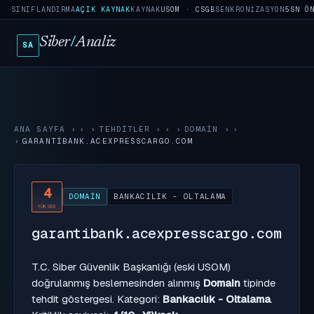
SINIFLANDIRMA
AÇIK KAYNAK
KAYNAK
USOM · CSGB
SENKRONIZASYON
5SN Ö
Siber
/
Analiz
SA
ANA SAYFA
›
TEHDITLER
›
DOMAIN
›
GARANTIBANK.ACEXPRESSCARGO.COM
4
DOMAIN
BANKACILIK - OLTALAMA
YÜKSEK
garantibank.acexpresscargo.com
T.C. Siber Güvenlik Başkanlığı (eski USOM)
doğrulanmış beslemesinden alınmış
Domain
tipinde
tehdit göstergesi. Kategori:
Bankacılık - Oltalama
.