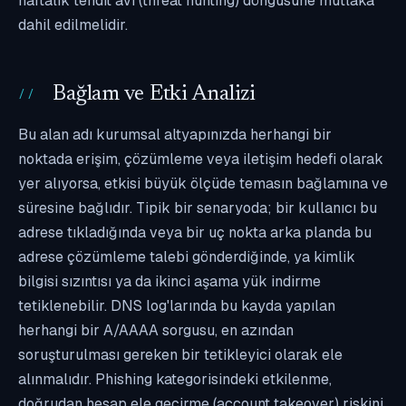
haftalık tehdit avı (threat hunting) döngüsüne mutlaka
dahil edilmelidir.
Bağlam ve Etki Analizi
Bu alan adı kurumsal altyapınızda herhangi bir
noktada erişim, çözümleme veya iletişim hedefi olarak
yer alıyorsa, etkisi büyük ölçüde temasın bağlamına ve
süresine bağlıdır. Tipik bir senaryoda; bir kullanıcı bu
adrese tıkladığında veya bir uç nokta arka planda bu
adrese çözümleme talebi gönderdiğinde, ya kimlik
bilgisi sızıntısı ya da ikinci aşama yük indirme
tetiklenebilir. DNS log'larında bu kayda yapılan
herhangi bir A/AAAA sorgusu, en azından
soruşturulması gereken bir tetikleyici olarak ele
alınmalıdır. Phishing kategorisindeki etkilenme,
doğrudan hesap ele geçirme (account takeover) riskini