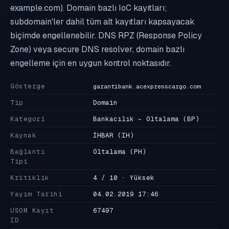
example.com). Domain bazlı IoC kayıtları;
subdomain'ler dahil tüm alt kayıtları kapsayacak
biçimde engellenebilir. DNS RPZ (Response Policy
Zone) veya secure DNS resolver, domain bazlı
engelleme için en uygun kontrol noktasıdır.
Gösterge
garantibank.acexpresscargo.com
Tip
Domain
Kategori
Bankacılık - Oltalama
(BP)
Kaynak
İHBAR
(IH)
Bağlantı
Oltalama
(PH)
Tipi
Kritiklik
4 / 10 · Yüksek
Yayım Tarihi
04.02.2019 17:46
USOM Kayıt
67497
ID