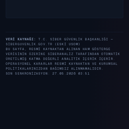
VERI KAYNAĞI:
T.C. SIBER GÜVENLIK BAŞKANLIĞI —
SIBERGUVENLIK.GOV.TR
(ESKI USOM)
BU SAYFA, RESMI KAYNAKTAN ALINAN HAM GÖSTERGE
VERISININ ÜZERINE SIBERANALIZ TARAFINDAN OTOMATIK
ÜRETILMIŞ KATMA DEĞERLI ANALITIK IÇERIK IÇERIR.
OPERASYONEL KARARLAR RESMI KAYNAKTAN VE KURUMSAL
POLITIKALARINIZDAN BAĞIMSIZ ALINMAMALIDIR.
SON SENKRONIZASYON: 27.05.2026 03:51