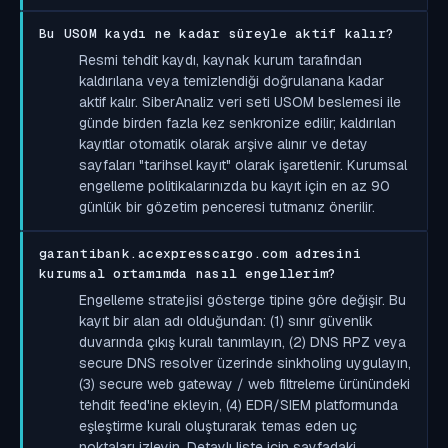
Bu USOM kaydı ne kadar süreyle aktif kalır?
Resmi tehdit kaydı, kaynak kurum tarafından
kaldırılana veya temizlendiği doğrulanana kadar
aktif kalır. SiberAnaliz veri seti USOM beslemesi ile
günde birden fazla kez senkronize edilir; kaldırılan
kayıtlar otomatik olarak arşive alınır ve detay
sayfaları "tarihsel kayıt" olarak işaretlenir. Kurumsal
engelleme politikalarınızda bu kayıt için en az 90
günlük bir gözetim penceresi tutmanız önerilir.
garantibank.acexpresscargo.com adresini
kurumsal ortamımda nasıl engellerim?
Engelleme stratejisi gösterge tipine göre değişir. Bu
kayıt bir alan adı olduğundan: (1) sınır güvenlik
duvarında çıkış kuralı tanımlayın, (2) DNS RPZ veya
secure DNS resolver üzerinde sinkholing uygulayın,
(3) secure web gateway / web filtreleme ürünündeki
tehdit feed'ine ekleyin, (4) EDR/SIEM platformunda
eşleştirme kuralı oluşturarak temas eden uç
noktaları izleyin. Detaylı liste için sayfadaki