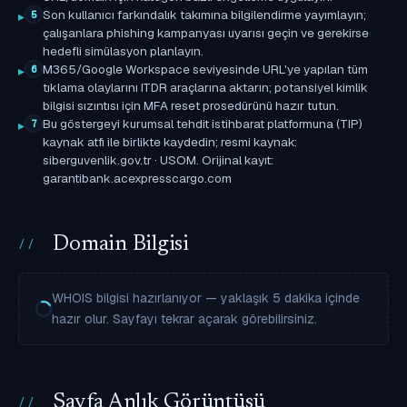
Son kullanıcı farkındalık takımına bilgilendirme yayımlayın;
5
çalışanlara phishing kampanyası uyarısı geçin ve gerekirse
hedefli simülasyon planlayın.
M365/Google Workspace seviyesinde URL'ye yapılan tüm
6
tıklama olaylarını ITDR araçlarına aktarın; potansiyel kimlik
bilgisi sızıntısı için MFA reset prosedürünü hazır tutun.
Bu göstergeyi kurumsal tehdit istihbarat platformuna (TIP)
7
kaynak atfı ile birlikte kaydedin; resmi kaynak:
siberguvenlik.gov.tr · USOM. Orijinal kayıt:
garantibank.acexpresscargo.com
Domain Bilgisi
WHOIS bilgisi hazırlanıyor — yaklaşık 5 dakika içinde
hazır olur. Sayfayı tekrar açarak görebilirsiniz.
Sayfa Anlık Görüntüsü