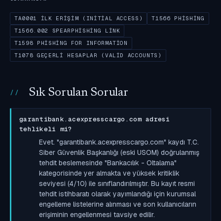
TA0001 İLK ERIŞIM (INITIAL ACCESS)
T1566 PHISHING
T1566.002 SPEARPHISHING LINK
T1598 PHISHING FOR INFORMATION
T1078 GEÇERLI HESAPLAR (VALID ACCOUNTS)
Sık Sorulan Sorular
garantibank.acexpresscargo.com adresi
tehlikeli mi?
Evet. "garantibank.acexpresscargo.com" kaydı T.C.
Siber Güvenlik Başkanlığı (eski USOM) doğrulanmış
tehdit beslemesinde "Bankacılık - Oltalama"
kategorisinde yer almakta ve yüksek kritiklik
seviyesi (4/10) ile sınıflandırılmıştır. Bu kayıt resmi
tehdit istihbaratı olarak yayımlandığı için kurumsal
engelleme listelerine alınması ve son kullanıcıların
erişiminin engellenmesi tavsiye edilir.