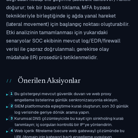
doğurur; tek bir başarılı tıklama, MFA bypass
teknikleriyle birleştiğinde iç ağda yanal hareket
(lateral movement) için başlangıç noktası oluşturabilir.
Etki analizinin tamamlanması için yukarıdaki
senaryolar SOC ekibinin mevcut log/EDR/firewall
verisi ile çapraz doğrulanmalı, gerekirse olay
müdahale (IR) prosedürü tetiklenmelidir.
Önerilen Aksiyonlar
Bu göstergeyi mevcut güvenlik duvarı ve web proxy
1
engelleme listelerine günlük senkronizasyonla ekleyin.
SIEM platformunda eşleştirme kuralı oluşturun; son 30 günlük
2
log verisinde geriye dönük arama yapın.
Kurumsal DNS çözümleyicide bu kayıt için sinkholing kuralı
3
tanımlayın; iç sorguları kontrollü bir IP'ye yönlendirin.
Web içerik filtreleme (secure web gateway) çözümünde bu
4
URL/domain için kategori bazlı engelleme uygulayın.