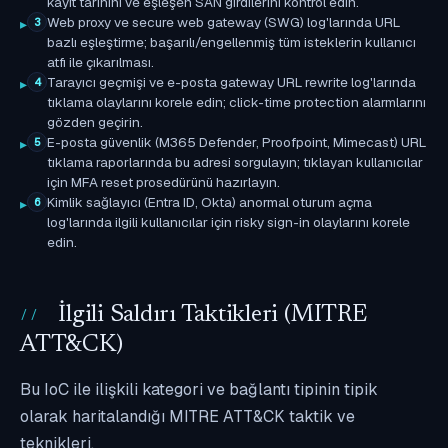
kayıt tarihini ve eşleşen SAN girdilerini kontrol edin.
Web proxy ve secure web gateway (SWG) log'larında URL
3
bazlı eşleştirme; başarılı/engellenmiş tüm isteklerin kullanıcı
atfı ile çıkarılması.
Tarayıcı geçmişi ve e-posta gateway URL rewrite log'larında
4
tıklama olaylarını korele edin; click-time protection alarmlarını
gözden geçirin.
E-posta güvenlik (M365 Defender, Proofpoint, Mimecast) URL
5
tıklama raporlarında bu adresi sorgulayın; tıklayan kullanıcılar
için MFA reset prosedürünü hazırlayın.
Kimlik sağlayıcı (Entra ID, Okta) anormal oturum açma
6
log'larında ilgili kullanıcılar için risky sign-in olaylarını korele
edin.
İlgili Saldırı Taktikleri (MITRE
ATT&CK)
Bu IoC ile ilişkili kategori ve bağlantı tipinin tipik
olarak haritalandığı MITRE ATT&CK taktik ve
teknikleri.