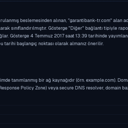
rulanmış beslemesinden alınan, "garantibank-tr.com" alan adı b
olarak sınıflandırılmıştır. Gösterge "Diğer" bağlantı tipiyle r
ğlar. Gösterge 4 Temmuz 2017 saat 13:39 tarihinde yayımlandı
 tarihi başlangıç noktası olarak almanız önerilir.
imde tanımlanmış bir ağ kaynağıdır (örn. example.com). Domai
Response Policy Zone) veya secure DNS resolver, domain bazl