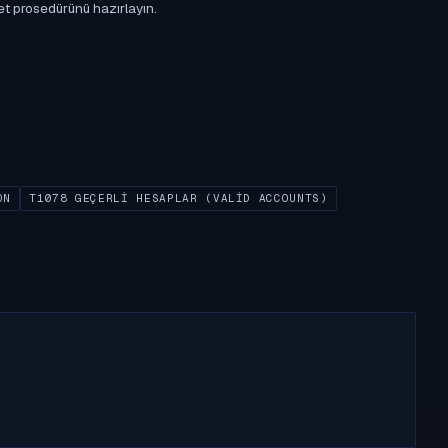
et prosedürünü hazırlayın.
ON
T1078 GEÇERLI HESAPLAR (VALID ACCOUNTS)