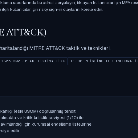
ama raporlarında bu adresi sorgulayın; tıklayan kullanıcılar için MFA res
gili kullanıcılar için risky sign-in olaylarını korele edin.
ITRE ATT&CK)
ak haritalandığı MITRE ATT&CK taktik ve teknikleri.
T1566.002 SPEARPHISHING LINK
T1598 PHISHING FOR INFORMATI
şkanlığı (eski USOM) doğrulanmış tehdit
makta ve kritik kritiklik seviyesi (1/10) ile
k yayımlandığı için kurumsal engelleme listelerine
iye edilir.