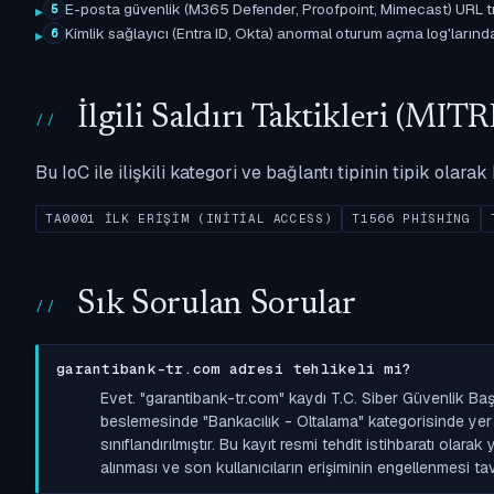
E-posta güvenlik (M365 Defender, Proofpoint, Mimecast) URL tıkl
5
Kimlik sağlayıcı (Entra ID, Okta) anormal oturum açma log'larında il
6
İlgili Saldırı Taktikleri (M
Bu IoC ile ilişkili kategori ve bağlantı tipinin tipik olar
TA0001 İLK ERIŞIM (INITIAL ACCESS)
T1566 PHISHING
Sık Sorulan Sorular
garantibank-tr.com adresi tehlikeli mi?
Evet. "garantibank-tr.com" kaydı T.C. Siber Güvenlik Ba
beslemesinde "Bankacılık - Oltalama" kategorisinde yer al
sınıflandırılmıştır. Bu kayıt resmi tehdit istihbaratı olara
alınması ve son kullanıcıların erişiminin engellenmesi tavs