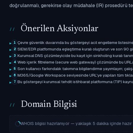
doğrulanmalı, gerekirse olay müdahale (IR) prosedürü tet
Önerilen Aksiyonlar
Çevre güvenlik duvarında bu göstergeyi acil engelleme listesine 
1
SIEM/EDR platformunda eşleştirme kuralı oluşturun ve son 90 gün
2
Kurumsal DNS çözümleyicide bu kayıt için sinkholing kuralı tanımla
3
Web içerik filtreleme (secure web gateway) çözümünde bu URL/d
4
Son kullanıcı farkındalık takımına bilgilendirme yayımlayın; çal
5
M365/Google Workspace seviyesinde URL'ye yapılan tüm tıklama ol
6
Bu göstergeyi kurumsal tehdit istihbarat platformuna (TIP) kaynak
7
Domain Bilgisi
WHOIS bilgisi hazırlanıyor — yaklaşık 5 dakika içinde hazır o