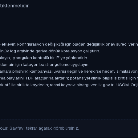
iklenmelidir.
ekleyin; konfigürasyon değişikliği için olağan değişiklik onay süreci yerin
lük log arşivinde geriye dönük korelasyon çalıştırın.
yın; iç sorguları kontrollü bir IP'ye yönlendirin.
omain için kategori bazlı engelleme uygulayın.
ışanlara phishing kampanyası uyarısı geçin ve gerekirse hedefli simülasyon
aylarını ITDR araçlarına aktarın; potansiyel kimlik bilgisi sızıntısı için
 atfı ile birlikte kaydedin; resmi kaynak: siberguvenlik.gov.tr · USOM. Orij
lur. Sayfayı tekrar açarak görebilirsiniz.