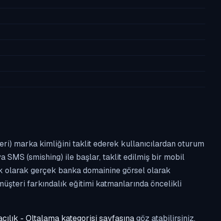
leri) marka kimliğini taklit ederek kullanıcılardan oturum
a SMS (smishing) ile başlar, taklit edilmiş bir mobil
ipik olarak gerçek banka domainine görsel olarak
üşteri farkındalık eğitimi katmanlarında öncelikli
cılık - Oltalama kategorisi sayfasına
göz atabilirsiniz.