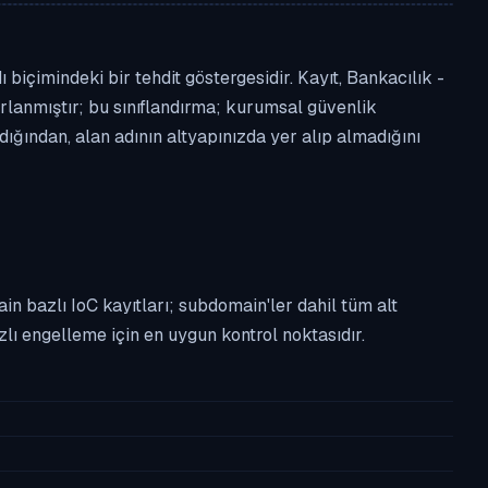
içimindeki bir tehdit göstergesidir. Kayıt, Bankacılık -
aporlanmıştır; bu sınıflandırma; kurumsal güvenlik
ğından, alan adının altyapınızda yer alıp almadığını
n bazlı IoC kayıtları; subdomain'ler dahil tüm alt
ı engelleme için en uygun kontrol noktasıdır.