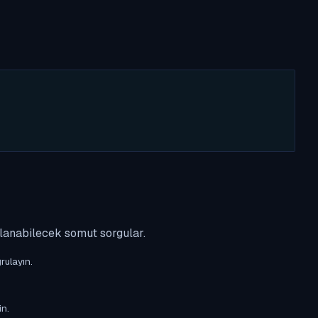
ulanabilecek somut sorgular.
rulayın.
in.