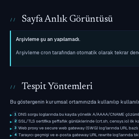
Sayfa Anlık Görüntüsü
Arşivleme şu an yapılamadı.
Arşivleme cron tarafından otomatik olarak tekrar de
Tespit Yöntemleri
Bu göstergenin kurumsal ortamınızda kullanılıp kullanıl
DNS sorgu loglarında bu kayda yönelik A/AAAA/CNAME çözümleme 
1
SSL/TLS sertifika şeffaflık günlüklerinde (crt.sh, censys.io) ilk ka
2
Web proxy ve secure web gateway (SWG) log'larında URL bazlı eşle
3
Tarayıcı geçmişi ve e-posta gateway URL rewrite log'larında tıkl
4