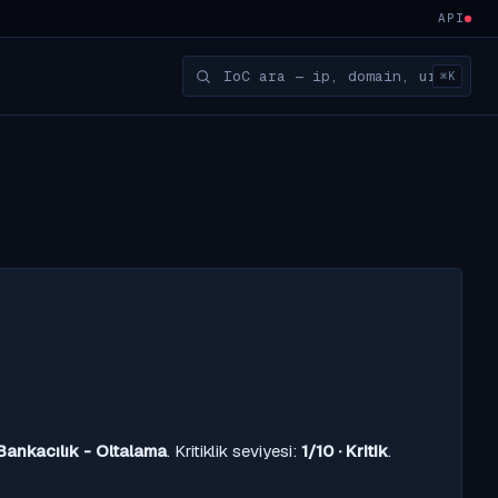
API
⌘K
Bankacılık - Oltalama
. Kritiklik seviyesi:
1/10 · Kritik
.