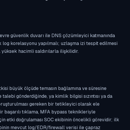
ı, çevre güvenlik duvarı ile DNS çözümleyici katmanında
k log korelasyonu yapılmalı; uzlaşma izi tespit edilmesi
ksek hacimli saldırılarla ilişkilidir.
etkisi büyük ölçüde temasın bağlamına ve süresine
alebi gönderdiğinde, ya kimlik bilgisi sızıntısı ya da
ruşturulması gereken bir tetikleyici olarak ele
ir başarılı tıklama, MFA bypass teknikleriyle
çin etki doğrulaması SOC ekibinin öncelikli görevidir; ilk
binin mevcut log/EDR/firewall verisi ile çapraz