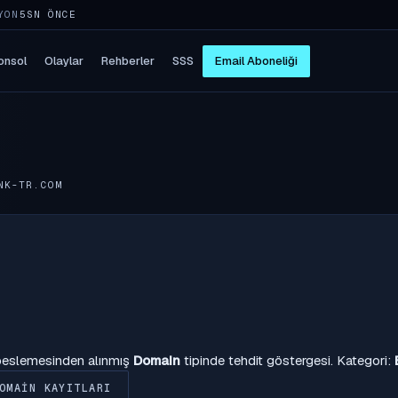
YON
5SN ÖNCE
onsol
Olaylar
Rehberler
SSS
Email Aboneliği
NK-TR.COM
 beslemesinden alınmış
Domain
tipinde tehdit göstergesi. Kategori:
OMAIN KAYITLARI