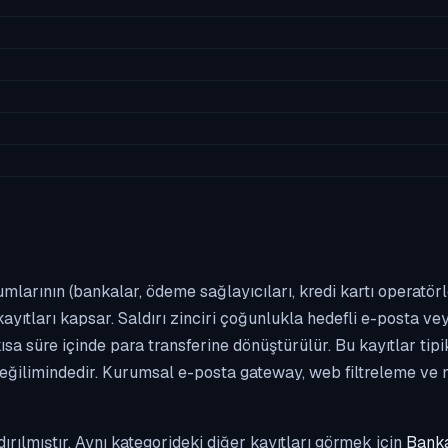
umlarının (bankalar, ödeme sağlayıcıları, kredi kartı operatör
yıtları kapsar. Saldırı zinciri çoğunlukla hedefli e-posta vey
kısa süre içinde para transferine dönüştürülür. Bu kayıtlar t
eğilimindedir. Kurumsal e-posta gateway, web filtreleme ve m
dırılmıştır. Aynı kategorideki diğer kayıtları görmek için
Banka