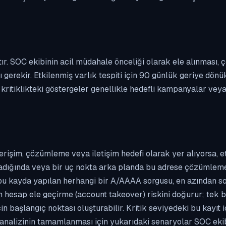
ıştır. SOC ekibinin acil müdahale önceliği olarak ele alınmas
gerekir. Etkilenmiş varlık tespiti için 90 günlük geriye dönü
ritiklikteki göstergeler genellikle hedefli kampanyalar veya yü
erişim, çözümleme veya iletişim hedefi olarak yer alıyorsa, 
kladığında veya bir uç nokta arka planda bu adrese çözümleme t
 bu kayda yapılan herhangi bir A/AAAA sorgusu, en azından so
n hesap ele geçirme (account takeover) riskini doğurur; tek b
n başlangıç noktası oluşturabilir. Kritik seviyedeki bu kayıt i
i analizinin tamamlanması için yukarıdaki senaryolar SOC eki