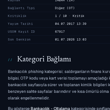
Kaynak
İHBAR
(IH)
Bağlantı Tipi
Diğer
(OT)
Kritiklik
1 / 10 · Kritik
Yayım Tarihi
04.07.2017 13:39
USOM Kayıt ID
67917
Son Senkron
01.07.2026 13:03
Kategori Bağlamı
Bankacılık phishing kategorisi; saldırganların finans kur
bilgisi, OTP kodu veya kart verisi toplamayı amaçladığı ka
bankacılık sayfasıyla sürer ve toplanan kimlik bilgileri 
benzeyen sahte sayfalar barındırır ve kısa ömürlü olma 
olarak engellenmelidir.
Bu gösterge
Bankacılık - Oltalama
kategorisinde sınıflan