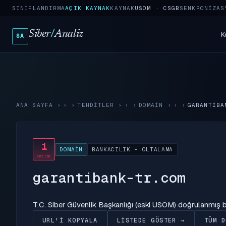
SINIFLANDIRMA
AÇIK KAYNAK
KAYNAK
USOM · CSGB
SENKRONIZAS
Siber
/
Analiz
K
SA
ANA SAYFA
›
TEHDITLER
›
DOMAIN
›
GARANTIBA
1
DOMAIN
BANKACILIK - OLTALAMA
KRITIK
garantibank-tr.com
T.C. Siber Güvenlik Başkanlığı (eski USOM) doğrulanmış
URL'I KOPYALA
LISTEDE GÖSTER →
TÜM D