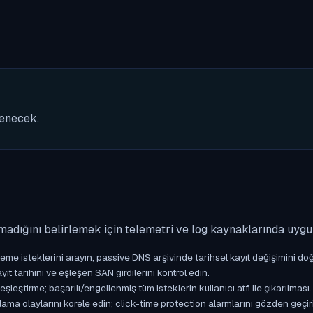
nenecek.
madığını belirlemek için telemetri ve log kaynaklarında uyg
isteklerini arayın; passive DNS arşivinde tarihsel kayıt değişimini doğ
yıt tarihini ve eşleşen SAN girdilerini kontrol edin.
ştirme; başarılı/engellenmiş tüm isteklerin kullanıcı atfı ile çıkarılması.
ama olaylarını korele edin; click-time protection alarmlarını gözden geçir