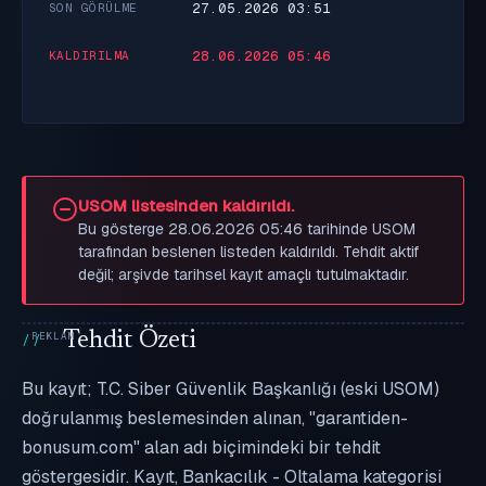
27.05.2026 03:51
SON GÖRÜLME
28.06.2026 05:46
KALDIRILMA
USOM listesinden kaldırıldı.
Bu gösterge 28.06.2026 05:46 tarihinde USOM
tarafından beslenen listeden kaldırıldı. Tehdit aktif
değil; arşivde tarihsel kayıt amaçlı tutulmaktadır.
Tehdit Özeti
Bu kayıt; T.C. Siber Güvenlik Başkanlığı (eski USOM)
doğrulanmış beslemesinden alınan, "garantiden-
bonusum.com" alan adı biçimindeki bir tehdit
göstergesidir. Kayıt, Bankacılık - Oltalama kategorisi