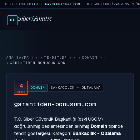
SINIFLANDIRMA
AÇIK KAYNAK
KAYNAK
USOM · CSGB
SENKRONIZASYON
5SN Ö
Siber
/
Analiz
SA
ANA SAYFA
›
TEHDITLER
›
DOMAIN
›
GARANTIDEN-BONUSUM.COM
4
DOMAIN
BANKACILIK - OLTALAMA
YÜKSEK
garantiden-bonusum.com
T.C. Siber Güvenlik Başkanlığı (eski USOM)
doğrulanmış beslemesinden alınmış
Domain
tipinde
tehdit göstergesi. Kategori:
Bankacılık - Oltalama
.