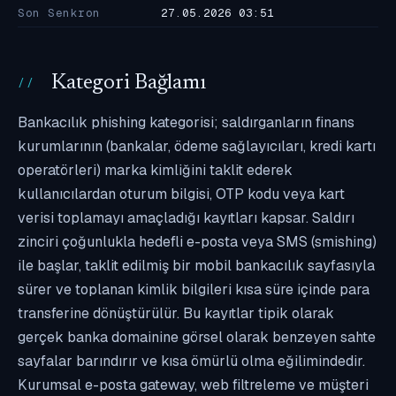
Son Senkron
27.05.2026 03:51
Kategori Bağlamı
Bankacılık phishing kategorisi; saldırganların finans
kurumlarının (bankalar, ödeme sağlayıcıları, kredi kartı
operatörleri) marka kimliğini taklit ederek
kullanıcılardan oturum bilgisi, OTP kodu veya kart
verisi toplamayı amaçladığı kayıtları kapsar. Saldırı
zinciri çoğunlukla hedefli e-posta veya SMS (smishing)
ile başlar, taklit edilmiş bir mobil bankacılık sayfasıyla
sürer ve toplanan kimlik bilgileri kısa süre içinde para
transferine dönüştürülür. Bu kayıtlar tipik olarak
gerçek banka domainine görsel olarak benzeyen sahte
sayfalar barındırır ve kısa ömürlü olma eğilimindedir.
Kurumsal e-posta gateway, web filtreleme ve müşteri