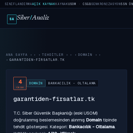
SINIFLANDIRMA
AÇIK KAYNAK
KAYNAK
USOM · CSGB
SENKRONIZASYON
5SN Ö
Siber
/
Analiz
SA
ANA SAYFA
›
TEHDITLER
›
DOMAIN
›
GARANTIDEN-FIRSATLAR.TK
4
DOMAIN
BANKACILIK - OLTALAMA
YÜKSEK
garantiden-firsatlar.tk
T.C. Siber Güvenlik Başkanlığı (eski USOM)
doğrulanmış beslemesinden alınmış
Domain
tipinde
tehdit göstergesi. Kategori:
Bankacılık - Oltalama
.