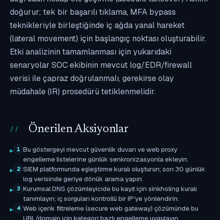
doğurur; tek bir başarılı tıklama, MFA bypass
teknikleriyle birleştiğinde iç ağda yanal hareket
(lateral movement) için başlangıç noktası oluşturabilir.
Etki analizinin tamamlanması için yukarıdaki
senaryolar SOC ekibinin mevcut log/EDR/firewall
verisi ile çapraz doğrulanmalı, gerekirse olay
müdahale (IR) prosedürü tetiklenmelidir.
Önerilen Aksiyonlar
Bu göstergeyi mevcut güvenlik duvarı ve web proxy
1
engelleme listelerine günlük senkronizasyonla ekleyin.
SIEM platformunda eşleştirme kuralı oluşturun; son 30 günlük
2
log verisinde geriye dönük arama yapın.
Kurumsal DNS çözümleyicide bu kayıt için sinkholing kuralı
3
tanımlayın; iç sorguları kontrollü bir IP'ye yönlendirin.
Web içerik filtreleme (secure web gateway) çözümünde bu
4
URL/domain için kategori bazlı engelleme uygulayın.