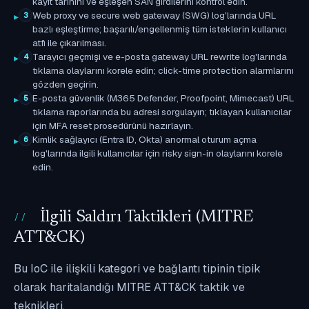
kayıt tarihini ve eşleşen SAN girdilerini kontrol edin.
Web proxy ve secure web gateway (SWG) log'larında URL
3
bazlı eşleştirme; başarılı/engellenmiş tüm isteklerin kullanıcı
atfı ile çıkarılması.
Tarayıcı geçmişi ve e-posta gateway URL rewrite log'larında
4
tıklama olaylarını korele edin; click-time protection alarmlarını
gözden geçirin.
E-posta güvenlik (M365 Defender, Proofpoint, Mimecast) URL
5
tıklama raporlarında bu adresi sorgulayın; tıklayan kullanıcılar
için MFA reset prosedürünü hazırlayın.
Kimlik sağlayıcı (Entra ID, Okta) anormal oturum açma
6
log'larında ilgili kullanıcılar için risky sign-in olaylarını korele
edin.
İlgili Saldırı Taktikleri (MITRE
ATT&CK)
Bu IoC ile ilişkili kategori ve bağlantı tipinin tipik
olarak haritalandığı MITRE ATT&CK taktik ve
teknikleri.