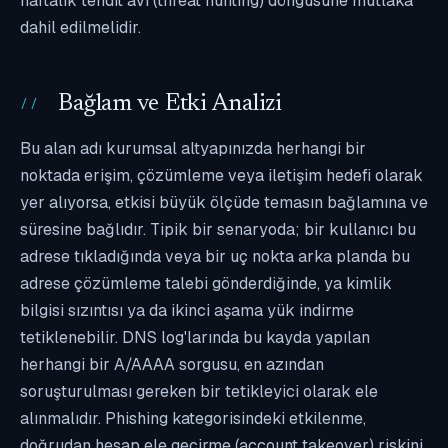
haftalık tehdit avı (threat hunting) döngüsüne mutlaka
dahil edilmelidir.
Bağlam ve Etki Analizi
Bu alan adı kurumsal altyapınızda herhangi bir
noktada erişim, çözümleme veya iletişim hedefi olarak
yer alıyorsa, etkisi büyük ölçüde temasın bağlamına ve
süresine bağlıdır. Tipik bir senaryoda; bir kullanıcı bu
adrese tıkladığında veya bir uç nokta arka planda bu
adrese çözümleme talebi gönderdiğinde, ya kimlik
bilgisi sızıntısı ya da ikinci aşama yük indirme
tetiklenebilir. DNS log'larında bu kayda yapılan
herhangi bir A/AAAA sorgusu, en azından
soruşturulması gereken bir tetikleyici olarak ele
alınmalıdır. Phishing kategorisindeki etkilenme,
doğrudan hesap ele geçirme (account takeover) riskini