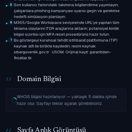
Son kullanıcı farkındalık takımına bilgilendirme yayımlayın;
5
çalışanlara phishing kampanyası uyarısı geçin ve gerekirse
hedefli simülasyon planlayın.
M365/Google Workspace seviyesinde URL'ye yapılan tüm
6
tıklama olaylarını ITDR araçlarına aktarın; potansiyel kimlik
bilgisi sızıntısı için MFA reset prosedürünü hazır tutun.
Bu göstergeyi kurumsal tehdit istihbarat platformuna (TIP)
7
kaynak atfı ile birlikte kaydedin; resmi kaynak:
siberguvenlik.gov.tr · USOM. Orijinal kayıt: garantiden-
firsatlar.tk
Domain Bilgisi
WHOIS bilgisi hazırlanıyor — yaklaşık 5 dakika içinde
hazır olur. Sayfayı tekrar açarak görebilirsiniz.
Sayfa Anlık Görüntüsü