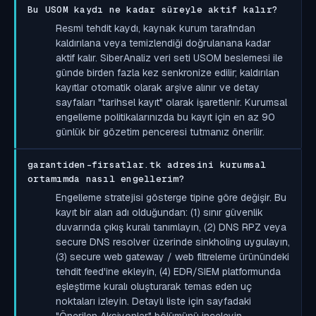
Bu USOM kaydı ne kadar süreyle aktif kalır?
Resmi tehdit kaydı, kaynak kurum tarafından
kaldırılana veya temizlendiği doğrulanana kadar
aktif kalır. SiberAnaliz veri seti USOM beslemesi ile
günde birden fazla kez senkronize edilir; kaldırılan
kayıtlar otomatik olarak arşive alınır ve detay
sayfaları "tarihsel kayıt" olarak işaretlenir. Kurumsal
engelleme politikalarınızda bu kayıt için en az 90
günlük bir gözetim penceresi tutmanız önerilir.
garantiden-firsatlar.tk adresini kurumsal
ortamımda nasıl engellerim?
Engelleme stratejisi gösterge tipine göre değişir. Bu
kayıt bir alan adı olduğundan: (1) sınır güvenlik
duvarında çıkış kuralı tanımlayın, (2) DNS RPZ veya
secure DNS resolver üzerinde sinkholing uygulayın,
(3) secure web gateway / web filtreleme ürünündeki
tehdit feed'ine ekleyin, (4) EDR/SIEM platformunda
eşleştirme kuralı oluşturarak temas eden uç
noktaları izleyin. Detaylı liste için sayfadaki
"Önerilen Aksiyonlar" bölümünü inceleyin.