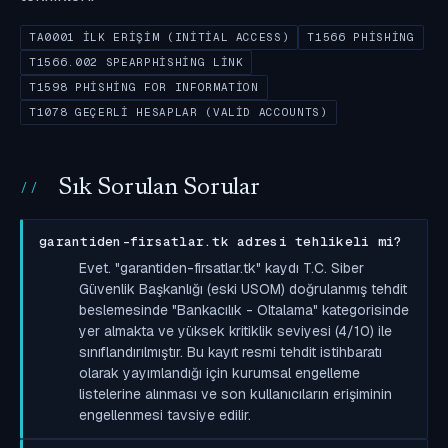
TA0001 İLK ERIŞIM (INITIAL ACCESS)
T1566 PHISHING
T1566.002 SPEARPHISHING LINK
T1598 PHISHING FOR INFORMATION
T1078 GEÇERLI HESAPLAR (VALID ACCOUNTS)
Sık Sorulan Sorular
garantiden-firsatlar.tk adresi tehlikeli mi?
Evet. "garantiden-firsatlar.tk" kaydı T.C. Siber
Güvenlik Başkanlığı (eski USOM) doğrulanmış tehdit
beslemesinde "Bankacılık - Oltalama" kategorisinde
yer almakta ve yüksek kritiklik seviyesi (4/10) ile
sınıflandırılmıştır. Bu kayıt resmi tehdit istihbaratı
olarak yayımlandığı için kurumsal engelleme
listelerine alınması ve son kullanıcıların erişiminin
engellenmesi tavsiye edilir.