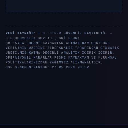
VERI KAYNAĞI:
T.C. SIBER GÜVENLIK BAŞKANLIĞI —
SIBERGUVENLIK.GOV.TR
(ESKI USOM)
BU SAYFA, RESMI KAYNAKTAN ALINAN HAM GÖSTERGE
VERISININ ÜZERINE SIBERANALIZ TARAFINDAN OTOMATIK
ÜRETILMIŞ KATMA DEĞERLI ANALITIK IÇERIK IÇERIR.
OPERASYONEL KARARLAR RESMI KAYNAKTAN VE KURUMSAL
POLITIKALARINIZDAN BAĞIMSIZ ALINMAMALIDIR.
SON SENKRONIZASYON: 27.05.2026 03:52