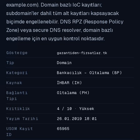
example.com). Domain bazlı IoC kayıtları;
subdomain'ler dahil tüm alt kayıtları kapsayacak
biçimde engellenebilir. DNS RPZ (Response Policy
Zone) veya secure DNS resolver, domain bazlı
engelleme için en uygun kontrol noktasıdır.
Gösterge
garantiden-firsatlar.tk
Tip
Domain
Kategori
Bankacılık - Oltalama
(BP)
Kaynak
İHBAR
(IH)
Bağlantı
Oltalama
(PH)
Tipi
Kritiklik
4 / 10 · Yüksek
Yayım Tarihi
26.01.2019 18:01
USOM Kayıt
65965
ID