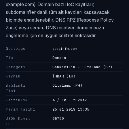
example.com). Domain bazlı IoC kayıtları;
subdomain'ler dahil tüm alt kayıtları kapsayacak
biçimde engellenebilir. DNS RPZ (Response Policy
Zone) veya secure DNS resolver, domain bazlı
engelleme için en uygun kontrol noktasıdır.
Gösterge
gezginfm.com
Tip
Domain
Kategori
Bankacılık - Oltalama
(BP)
Kaynak
İHBAR
(IH)
Bağlantı
Oltalama
(PH)
Tipi
Kritiklik
4 / 10 · Yüksek
Yayım Tarihi
25.01.2019 13:35
USOM Kayıt
65789
ID