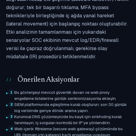
doğurur; tek bir başarılı tıklama, MFA bypass
teknikleriyle birleştiğinde iç ağda yanal hareket
(lateral movement) için başlangıç noktası oluşturabilir.
Etki analizinin tamamlanması için yukarıdaki
senaryolar SOC ekibinin mevcut log/EDR/firewall
verisi ile çapraz doğrulanmalı, gerekirse olay
müdahale (IR) prosedürü tetiklenmelidir.
Önerilen Aksiyonlar
Bu göstergeyi mevcut güvenlik duvarı ve web proxy
1
engelleme listelerine günlük senkronizasyonla ekleyin.
SIEM platformunda eşleştirme kuralı oluşturun; son 30 günlük
2
log verisinde geriye dönük arama yapın.
Kurumsal DNS çözümleyicide bu kayıt için sinkholing kuralı
3
tanımlayın; iç sorguları kontrollü bir IP'ye yönlendirin.
Web içerik filtreleme (secure web gateway) çözümünde bu
4
URL/domain için kategori bazlı engelleme uygulayın.