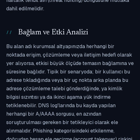
haftalık tehdit avı (threat hunting) döngüsüne mutlaka
dahil edilmelidir.
Bağlam ve Etki Analizi
Bu alan adı kurumsal altyapınızda herhangi bir
noktada erişim, çözümleme veya iletişim hedefi olarak
yer alıyorsa, etkisi büyük ölçüde temasın bağlamına ve
süresine bağlıdır. Tipik bir senaryoda; bir kullanıcı bu
adrese tıkladığında veya bir uç nokta arka planda bu
adrese çözümleme talebi gönderdiğinde, ya kimlik
bilgisi sızıntısı ya da ikinci aşama yük indirme
tetiklenebilir. DNS log'larında bu kayda yapılan
herhangi bir A/AAAA sorgusu, en azından
soruşturulması gereken bir tetikleyici olarak ele
alınmalıdır. Phishing kategorisindeki etkilenme,
doğrudan hesap ele geçirme (account takeover) riskini