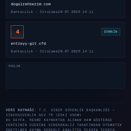
dogalrehberim.com
Bankacılık - Oltalama
20.07.2026 14:11
4
DOMAIN
entreyy-git.cfd
Bankacılık - Oltalama
20.07.2026 14:11
VERI KAYNAĞI:
T.C. SIBER GÜVENLIK BAŞKANLIĞI —
SIBERGUVENLIK.GOV.TR
(ESKI USOM)
BU SAYFA, RESMI KAYNAKTAN ALINAN HAM GÖSTERGE
VERISININ ÜZERINE SIBERANALIZ TARAFINDAN OTOMATIK
ÜRETILMIŞ KATMA DEĞERLI ANALITIK IÇERIK IÇERIR.