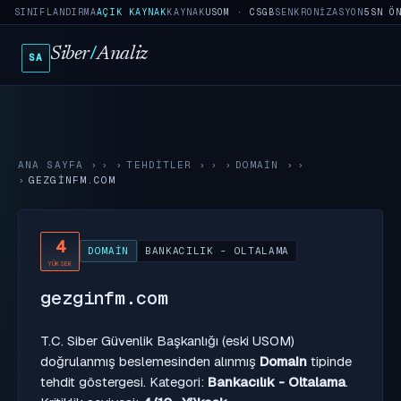
SINIFLANDIRMA
AÇIK KAYNAK
KAYNAK
USOM · CSGB
SENKRONIZASYON
5SN Ö
Siber
/
Analiz
SA
ANA SAYFA
›
TEHDITLER
›
DOMAIN
›
GEZGINFM.COM
4
DOMAIN
BANKACILIK - OLTALAMA
YÜKSEK
gezginfm.com
T.C. Siber Güvenlik Başkanlığı (eski USOM)
doğrulanmış beslemesinden alınmış
Domain
tipinde
tehdit göstergesi. Kategori:
Bankacılık - Oltalama
.