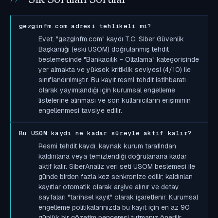
gezginfm.com adresi tehlikeli mi?
Evet. "gezginfm.com" kaydı T.C. Siber Güvenlik
Başkanlığı (eski USOM) doğrulanmış tehdit
beslemesinde "Bankacılık - Oltalama" kategorisinde
yer almakta ve yüksek kritiklik seviyesi (4/10) ile
sınıflandırılmıştır. Bu kayıt resmi tehdit istihbaratı
olarak yayımlandığı için kurumsal engelleme
listelerine alınması ve son kullanıcıların erişiminin
engellenmesi tavsiye edilir.
Bu USOM kaydı ne kadar süreyle aktif kalır?
Resmi tehdit kaydı, kaynak kurum tarafından
kaldırılana veya temizlendiği doğrulanana kadar
aktif kalır. SiberAnaliz veri seti USOM beslemesi ile
günde birden fazla kez senkronize edilir; kaldırılan
kayıtlar otomatik olarak arşive alınır ve detay
sayfaları "tarihsel kayıt" olarak işaretlenir. Kurumsal
engelleme politikalarınızda bu kayıt için en az 90
günlük bir gözetim penceresi tutmanız önerilir.