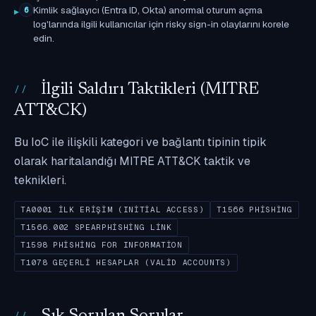
Kimlik sağlayıcı (Entra ID, Okta) anormal oturum açma
6
log'larında ilgili kullanıcılar için risky sign-in olaylarını korele
edin.
İlgili Saldırı Taktikleri (MITRE
ATT&CK)
Bu IoC ile ilişkili kategori ve bağlantı tipinin tipik
olarak haritalandığı MITRE ATT&CK taktik ve
teknikleri.
TA0001 İLK ERIŞIM (INITIAL ACCESS)
T1566 PHISHING
T1566.002 SPEARPHISHING LINK
T1598 PHISHING FOR INFORMATION
T1078 GEÇERLI HESAPLAR (VALID ACCOUNTS)
Sık Sorulan Sorular