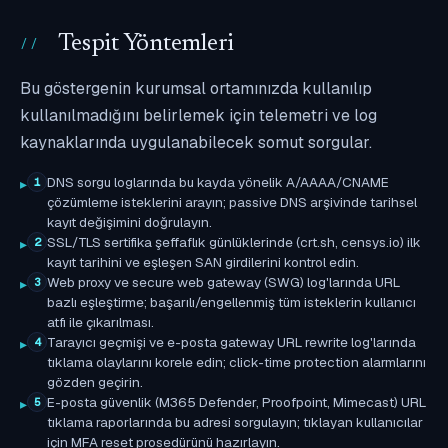
Tespit Yöntemleri
Bu göstergenin kurumsal ortamınızda kullanılıp
kullanılmadığını belirlemek için telemetri ve log
kaynaklarında uygulanabilecek somut sorgular.
DNS sorgu loglarında bu kayda yönelik A/AAAA/CNAME
1
çözümleme isteklerini arayın; passive DNS arşivinde tarihsel
kayıt değişimini doğrulayın.
SSL/TLS sertifika şeffaflık günlüklerinde (crt.sh, censys.io) ilk
2
kayıt tarihini ve eşleşen SAN girdilerini kontrol edin.
Web proxy ve secure web gateway (SWG) log'larında URL
3
bazlı eşleştirme; başarılı/engellenmiş tüm isteklerin kullanıcı
atfı ile çıkarılması.
Tarayıcı geçmişi ve e-posta gateway URL rewrite log'larında
4
tıklama olaylarını korele edin; click-time protection alarmlarını
gözden geçirin.
E-posta güvenlik (M365 Defender, Proofpoint, Mimecast) URL
5
tıklama raporlarında bu adresi sorgulayın; tıklayan kullanıcılar
için MFA reset prosedürünü hazırlayın.