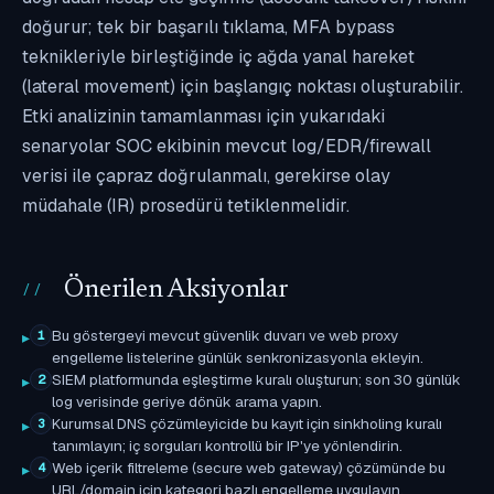
doğurur; tek bir başarılı tıklama, MFA bypass
teknikleriyle birleştiğinde iç ağda yanal hareket
(lateral movement) için başlangıç noktası oluşturabilir.
Etki analizinin tamamlanması için yukarıdaki
senaryolar SOC ekibinin mevcut log/EDR/firewall
verisi ile çapraz doğrulanmalı, gerekirse olay
müdahale (IR) prosedürü tetiklenmelidir.
Önerilen Aksiyonlar
Bu göstergeyi mevcut güvenlik duvarı ve web proxy
1
engelleme listelerine günlük senkronizasyonla ekleyin.
SIEM platformunda eşleştirme kuralı oluşturun; son 30 günlük
2
log verisinde geriye dönük arama yapın.
Kurumsal DNS çözümleyicide bu kayıt için sinkholing kuralı
3
tanımlayın; iç sorguları kontrollü bir IP'ye yönlendirin.
Web içerik filtreleme (secure web gateway) çözümünde bu
4
URL/domain için kategori bazlı engelleme uygulayın.