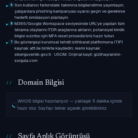
Son kullanıcı farkındalık takımına bilgilendirme yayımlayın;
5
çalışanlara phishing kampanyası uyarısı geçin ve gerekirse
hedefli simülasyon planlayın.
M365/Google Workspace seviyesinde URL'ye yapılan tüm
6
tıklama olaylarını ITDR araçlarına aktarın; potansiyel kimlik
bilgisi sızıntısı için MFA reset prosedürünü hazır tutun.
Bu göstergeyi kurumsal tehdit istihbarat platformuna (TIP)
7
kaynak atfı ile birlikte kaydedin; resmi kaynak:
siberguvenlik.gov.tr · USOM. Orijinal kayıt: gizlihayranimi-
sorgula.com
Domain Bilgisi
WHOIS bilgisi hazırlanıyor — yaklaşık 5 dakika içinde
hazır olur. Sayfayı tekrar açarak görebilirsiniz.
Sayfa Anlık Görüntüsü