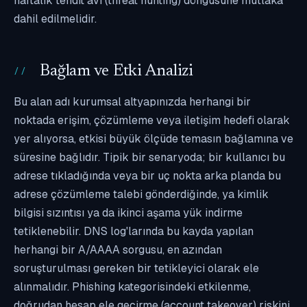
haftalık tehdit avı (threat hunting) döngüsüne mutlaka
dahil edilmelidir.
Bağlam ve Etki Analizi
Bu alan adı kurumsal altyapınızda herhangi bir
noktada erişim, çözümleme veya iletişim hedefi olarak
yer alıyorsa, etkisi büyük ölçüde temasın bağlamına ve
süresine bağlıdır. Tipik bir senaryoda; bir kullanıcı bu
adrese tıkladığında veya bir uç nokta arka planda bu
adrese çözümleme talebi gönderdiğinde, ya kimlik
bilgisi sızıntısı ya da ikinci aşama yük indirme
tetiklenebilir. DNS log'larında bu kayda yapılan
herhangi bir A/AAAA sorgusu, en azından
soruşturulması gereken bir tetikleyici olarak ele
alınmalıdır. Phishing kategorisindeki etkilenme,
doğrudan hesap ele geçirme (account takeover) riskini