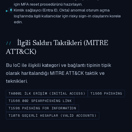
için MFA reset prosedürünü hazırlayın.
Kimlik sağlayıcı (Entra ID, Okta) anormal oturum açma
6
log'larında ilgili kullanıcılar için risky sign-in olaylarını korele
edin.
İlgili Saldırı Taktikleri (MITRE
ATT&CK)
Bu IoC ile ilişkili kategori ve bağlantı tipinin tipik
olarak haritalandığı MITRE ATT&CK taktik ve
teknikleri.
TA0001 İLK ERIŞIM (INITIAL ACCESS)
T1566 PHISHING
T1566.002 SPEARPHISHING LINK
T1598 PHISHING FOR INFORMATION
T1078 GEÇERLI HESAPLAR (VALID ACCOUNTS)