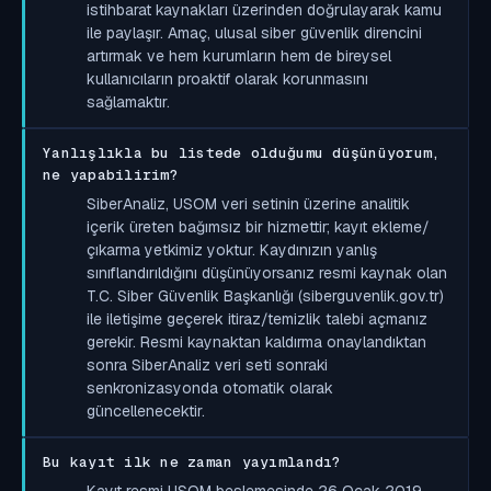
istihbarat kaynakları üzerinden doğrulayarak kamu
ile paylaşır. Amaç, ulusal siber güvenlik direncini
artırmak ve hem kurumların hem de bireysel
kullanıcıların proaktif olarak korunmasını
sağlamaktır.
Yanlışlıkla bu listede olduğumu düşünüyorum,
ne yapabilirim?
SiberAnaliz, USOM veri setinin üzerine analitik
içerik üreten bağımsız bir hizmettir; kayıt ekleme/
çıkarma yetkimiz yoktur. Kaydınızın yanlış
sınıflandırıldığını düşünüyorsanız resmi kaynak olan
T.C. Siber Güvenlik Başkanlığı (siberguvenlik.gov.tr)
ile iletişime geçerek itiraz/temizlik talebi açmanız
gerekir. Resmi kaynaktan kaldırma onaylandıktan
sonra SiberAnaliz veri seti sonraki
senkronizasyonda otomatik olarak
güncellenecektir.
Bu kayıt ilk ne zaman yayımlandı?
Kayıt resmi USOM beslemesinde 26 Ocak 2019