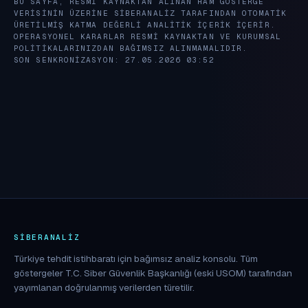
BU SAYFA, RESMI KAYNAKTAN ALINAN HAM GÖSTERGE
VERISININ ÜZERINE SIBERANALIZ TARAFINDAN OTOMATIK
ÜRETILMIŞ KATMA DEĞERLI ANALITIK IÇERIK IÇERIR.
OPERASYONEL KARARLAR RESMI KAYNAKTAN VE KURUMSAL
POLITIKALARINIZDAN BAĞIMSIZ ALINMAMALIDIR.
SON SENKRONIZASYON: 27.05.2026 03:52
SIBERANALIZ
Türkiye tehdit istihbaratı için bağımsız analiz konsolu. Tüm
göstergeler T.C. Siber Güvenlik Başkanlığı (eski USOM) tarafından
yayımlanan doğrulanmış verilerden türetilir.