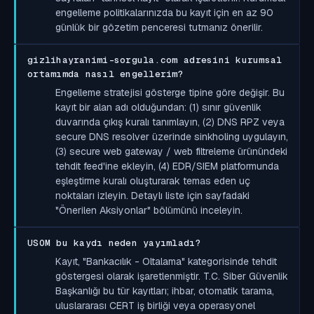
engelleme politikalarınızda bu kayıt için en az 90
günlük bir gözetim penceresi tutmanız önerilir.
gizlihayranimi-sorgula.com adresini kurumsal
ortamımda nasıl engellerim?
Engelleme stratejisi gösterge tipine göre değişir. Bu
kayıt bir alan adı olduğundan: (1) sınır güvenlik
duvarında çıkış kuralı tanımlayın, (2) DNS RPZ veya
secure DNS resolver üzerinde sinkholing uygulayın,
(3) secure web gateway / web filtreleme ürünündeki
tehdit feed'ine ekleyin, (4) EDR/SIEM platformunda
eşleştirme kuralı oluşturarak temas eden uç
noktaları izleyin. Detaylı liste için sayfadaki
"Önerilen Aksiyonlar" bölümünü inceleyin.
USOM bu kaydı neden yayımladı?
Kayıt, "Bankacılık - Oltalama" kategorisinde tehdit
göstergesi olarak işaretlenmiştir. T.C. Siber Güvenlik
Başkanlığı bu tür kayıtları; ihbar, otomatik tarama,
uluslararası CERT iş birliği veya operasyonel