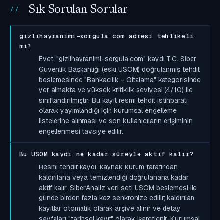
Sık Sorulan Sorular
gizlihayranimi-sorgula.com adresi tehlikeli
mi?
Evet. "gizlihayranimi-sorgula.com" kaydı T.C. Siber
Güvenlik Başkanlığı (eski USOM) doğrulanmış tehdit
beslemesinde "Bankacılık - Oltalama" kategorisinde
yer almakta ve yüksek kritiklik seviyesi (4/10) ile
sınıflandırılmıştır. Bu kayıt resmi tehdit istihbaratı
olarak yayımlandığı için kurumsal engelleme
listelerine alınması ve son kullanıcıların erişiminin
engellenmesi tavsiye edilir.
Bu USOM kaydı ne kadar süreyle aktif kalır?
Resmi tehdit kaydı, kaynak kurum tarafından
kaldırılana veya temizlendiği doğrulanana kadar
aktif kalır. SiberAnaliz veri seti USOM beslemesi ile
günde birden fazla kez senkronize edilir; kaldırılan
kayıtlar otomatik olarak arşive alınır ve detay
sayfaları "tarihsel kayıt" olarak işaretlenir. Kurumsal