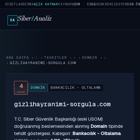
SINIFLANDIRMA
AÇIK KAYNAK
KAYNAK
USOM · CSGB
SENKRONIZASYON
5SN Ö
Siber
/
Analiz
SA
ANA SAYFA
›
TEHDITLER
›
DOMAIN
›
GIZLIHAYRANIMI-SORGULA.COM
4
DOMAIN
BANKACILIK - OLTALAMA
YÜKSEK
gizlihayranimi-sorgula.com
T.C. Siber Güvenlik Başkanlığı (eski USOM)
doğrulanmış beslemesinden alınmış
Domain
tipinde
tehdit göstergesi. Kategori:
Bankacılık - Oltalama
.