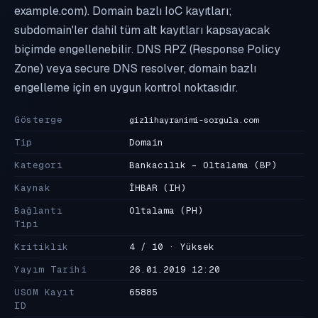
example.com). Domain bazlı IoC kayıtları;
subdomain'ler dahil tüm alt kayıtları kapsayacak
biçimde engellenebilir. DNS RPZ (Response Policy
Zone) veya secure DNS resolver, domain bazlı
engelleme için en uygun kontrol noktasıdır.
Gösterge
gizlihayranimi-sorgula.com
Tip
Domain
Kategori
Bankacılık - Oltalama
(BP)
Kaynak
İHBAR
(IH)
Bağlantı
Oltalama
(PH)
Tipi
Kritiklik
4 / 10 · Yüksek
Yayım Tarihi
26.01.2019 12:20
USOM Kayıt
65885
ID