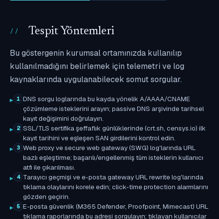
Tespit Yöntemleri
Bu göstergenin kurumsal ortamınızda kullanılıp
kullanılmadığını belirlemek için telemetri ve log
kaynaklarında uygulanabilecek somut sorgular.
DNS sorgu loglarında bu kayda yönelik A/AAAA/CNAME
1
çözümleme isteklerini arayın; passive DNS arşivinde tarihsel
kayıt değişimini doğrulayın.
SSL/TLS sertifika şeffaflık günlüklerinde (crt.sh, censys.io) ilk
2
kayıt tarihini ve eşleşen SAN girdilerini kontrol edin.
Web proxy ve secure web gateway (SWG) log'larında URL
3
bazlı eşleştirme; başarılı/engellenmiş tüm isteklerin kullanıcı
atfı ile çıkarılması.
Tarayıcı geçmişi ve e-posta gateway URL rewrite log'larında
4
tıklama olaylarını korele edin; click-time protection alarmlarını
gözden geçirin.
E-posta güvenlik (M365 Defender, Proofpoint, Mimecast) URL
5
tıklama raporlarında bu adresi sorgulayın; tıklayan kullanıcılar