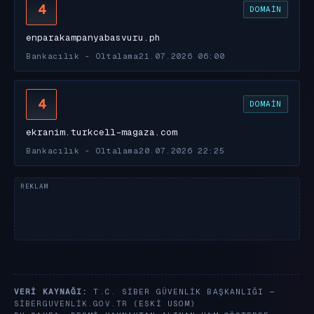
4
DOMAIN
enparakampanyabasvuru.ph
Bankacılık - Oltalama
21.07.2026 06:00
4
DOMAIN
ekranim.turkcell-magaza.com
Bankacılık - Oltalama
20.07.2026 22:25
VERI KAYNAĞI:
T.C. SIBER GÜVENLIK BAŞKANLIĞI —
SIBERGUVENLIK.GOV.TR
(ESKI USOM)