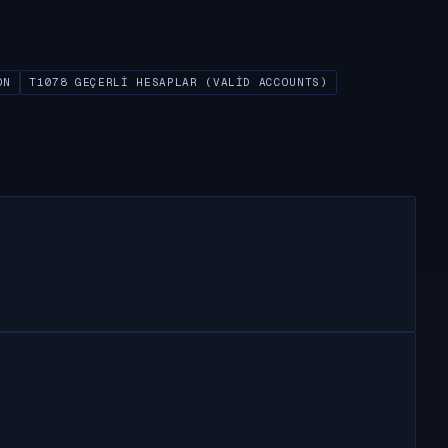
ON
T1078 GEÇERLI HESAPLAR (VALID ACCOUNTS)