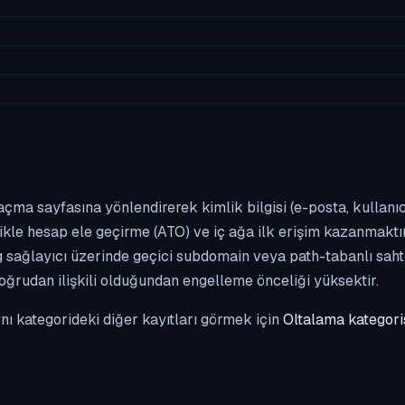
m açma sayfasına yönlendirerek kimlik bilgisi (e-posta, kulla
likle hesap ele geçirme (ATO) ve iç ağa ilk erişim kazanmak
g sağlayıcı üzerinde geçici subdomain veya path-tabanlı sahte
doğrudan ilişkili olduğundan engelleme önceliği yüksektir.
Aynı kategorideki diğer kayıtları görmek için
Oltalama kategori