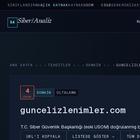
SINIFLANDIRMA
AÇIK KAYNAK
KAYNAK
USOM · CSGB
SENKRONIZAS
Siber
/
Analiz
K
SA
ANA SAYFA
›
TEHDITLER
›
DOMAIN
›
GUNCELIZL
4
DOMAIN
OLTALAMA
YÜKSEK
guncelizlenimler.com
T.C. Siber Güvenlik Başkanlığı (eski USOM) doğrulanmış
URL'I KOPYALA
LISTEDE GÖSTER →
TÜM D