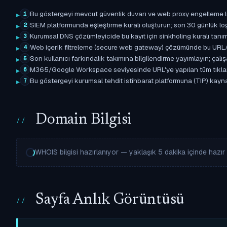
Bu göstergeyi mevcut güvenlik duvarı ve web proxy engelleme l
1
SIEM platformunda eşleştirme kuralı oluşturun; son 30 günlük l
2
Kurumsal DNS çözümleyicide bu kayıt için sinkholing kuralı tanımla
3
Web içerik filtreleme (secure web gateway) çözümünde bu URL/d
4
Son kullanıcı farkındalık takımına bilgilendirme yayımlayın; çal
5
M365/Google Workspace seviyesinde URL'ye yapılan tüm tıklama ol
6
Bu göstergeyi kurumsal tehdit istihbarat platformuna (TIP) kaynak
7
Domain Bilgisi
WHOIS bilgisi hazırlanıyor — yaklaşık 5 dakika içinde hazır o
Sayfa Anlık Görüntüsü