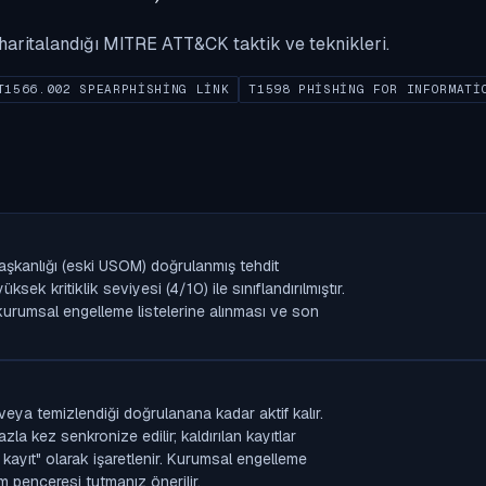
ak haritalandığı MITRE ATT&CK taktik ve teknikleri.
T1566.002 SPEARPHISHING LINK
T1598 PHISHING FOR INFORMATI
Başkanlığı (eski USOM) doğrulanmış tehdit
k kritiklik seviyesi (4/10) ile sınıflandırılmıştır.
n kurumsal engelleme listelerine alınması ve son
veya temizlendiği doğrulanana kadar aktif kalır.
la kez senkronize edilir; kaldırılan kayıtlar
 kayıt" olarak işaretlenir. Kurumsal engelleme
im penceresi tutmanız önerilir.