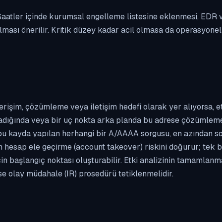
. Saatler içinde kurumsal engelleme listesine eklenmesi, EDR
ası önerilir. Kritik düzey kadar acil olmasa da operasyonel ön
erişim, çözümleme veya iletişim hedefi olarak yer alıyorsa, 
kladığında veya bir uç nokta arka planda bu adrese çözümleme t
 bu kayda yapılan herhangi bir A/AAAA sorgusu, en azından so
n hesap ele geçirme (account takeover) riskini doğurur; tek b
çin başlangıç noktası oluşturabilir. Etki analizinin tamamlan
se olay müdahale (IR) prosedürü tetiklenmelidir.