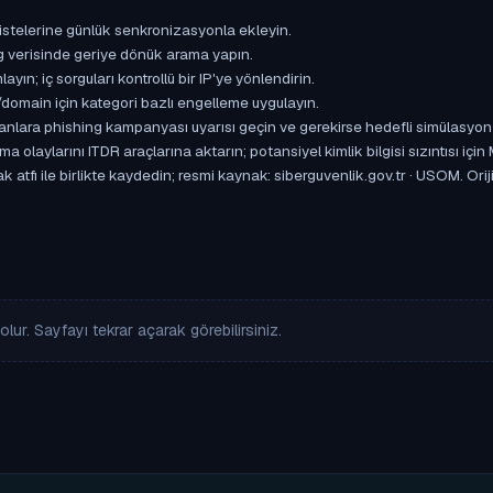
istelerine günlük senkronizasyonla ekleyin.
og verisinde geriye dönük arama yapın.
yın; iç sorguları kontrollü bir IP'ye yönlendirin.
omain için kategori bazlı engelleme uygulayın.
ışanlara phishing kampanyası uyarısı geçin ve gerekirse hedefli simülasyon
aylarını ITDR araçlarına aktarın; potansiyel kimlik bilgisi sızıntısı için
 atfı ile birlikte kaydedin; resmi kaynak: siberguvenlik.gov.tr · USOM. Orij
lur. Sayfayı tekrar açarak görebilirsiniz.