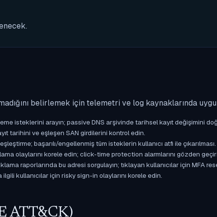
nenecek.
madığını belirlemek için telemetri ve log kaynaklarında uyg
isteklerini arayın; passive DNS arşivinde tarihsel kayıt değişimini doğ
yıt tarihini ve eşleşen SAN girdilerini kontrol edin.
ştirme; başarılı/engellenmiş tüm isteklerin kullanıcı atfı ile çıkarılması.
ama olaylarını korele edin; click-time protection alarmlarını gözden geçir
ama raporlarında bu adresi sorgulayın; tıklayan kullanıcılar için MFA res
gili kullanıcılar için risky sign-in olaylarını korele edin.
ITRE ATT&CK)