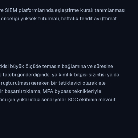
 ve SIEM platformlarında eşleştirme kuralı tanımlanması
celiği yüksek tutulmalı, haftalık tehdit avı (threat
etkisi büyük ölçüde temasın bağlamına ve süresine
alebi gönderdiğinde, ya kimlik bilgisi sızıntısı ya da
ruşturulması gereken bir tetikleyici olarak ele
ir başarılı tıklama, MFA bypass teknikleriyle
ması için yukarıdaki senaryolar SOC ekibinin mevcut