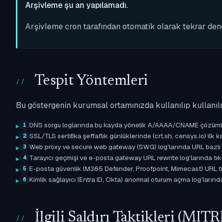
Arşivleme şu an yapılamadı.
Arşivleme cron tarafından otomatik olarak tekrar de
Tespit Yöntemleri
Bu göstergenin kurumsal ortamınızda kullanılıp kullanıl
DNS sorgu loglarında bu kayda yönelik A/AAAA/CNAME çözümleme 
1
SSL/TLS sertifika şeffaflık günlüklerinde (crt.sh, censys.io) ilk ka
2
Web proxy ve secure web gateway (SWG) log'larında URL bazlı eşle
3
Tarayıcı geçmişi ve e-posta gateway URL rewrite log'larında tıkl
4
E-posta güvenlik (M365 Defender, Proofpoint, Mimecast) URL tıkl
5
Kimlik sağlayıcı (Entra ID, Okta) anormal oturum açma log'larında il
6
İlgili Saldırı Taktikleri (M