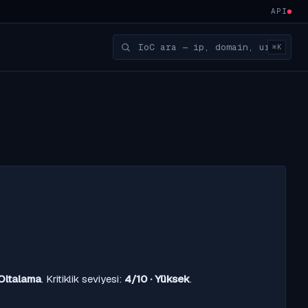
API
⌘K
Oltalama
. Kritiklik seviyesi:
4/10 · Yüksek
.