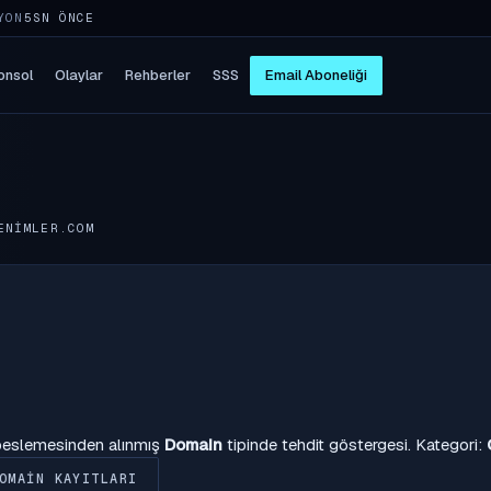
YON
5SN ÖNCE
onsol
Olaylar
Rehberler
SSS
Email Aboneliği
ENIMLER.COM
 beslemesinden alınmış
Domain
tipinde tehdit göstergesi. Kategori:
OMAIN KAYITLARI