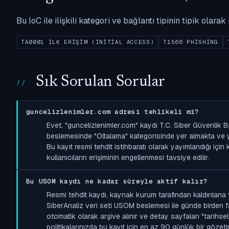
Bu IoC ile ilişkili kategori ve bağlantı tipinin tipik olar
TA0001 İLK ERIŞIM (INITIAL ACCESS)
T1566 PHISHING
Sık Sorulan Sorular
guncelizlenimler.com adresi tehlikeli mi?
Evet. "guncelizlenimler.com" kaydı T.C. Siber Güvenlik 
beslemesinde "Oltalama" kategorisinde yer almakta ve yükse
Bu kayıt resmi tehdit istihbaratı olarak yayımlandığı içi
kullanıcıların erişiminin engellenmesi tavsiye edilir.
Bu USOM kaydı ne kadar süreyle aktif kalır?
Resmi tehdit kaydı, kaynak kurum tarafından kaldırılana 
SiberAnaliz veri seti USOM beslemesi ile günde birden faz
otomatik olarak arşive alınır ve detay sayfaları "tarihsel
politikalarınızda bu kayıt için en az 90 günlük bir gözet