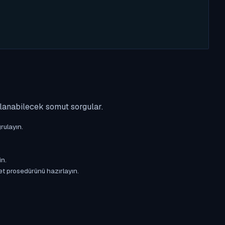
ulanabilecek somut sorgular.
rulayın.
in.
et prosedürünü hazırlayın.