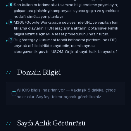
Son kullanıcı farkındalık takımına bilgilendirme yayımlayın;
5
çalışanlara phishing kampanyası uyarısı geçin ve gerekirse
hedefli simülasyon planlayın.
M365/Google Workspace seviyesinde URL'ye yapılan tüm
6
tıklama olaylarını ITDR araçlarına aktarın; potansiyel kimlik
bilgisi sızıntısı için MFA reset prosedürünü hazır tutun.
Bu göstergeyi kurumsal tehdit istihbarat platformuna (TIP)
7
kaynak atfı ile birlikte kaydedin; resmi kaynak:
siberguvenlik.gov.tr · USOM. Orijinal kayıt: halk-bireysel.cf
Domain Bilgisi
WHOIS bilgisi hazırlanıyor — yaklaşık 5 dakika içinde
hazır olur. Sayfayı tekrar açarak görebilirsiniz.
Sayfa Anlık Görüntüsü