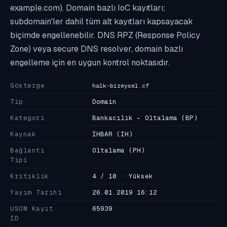
example.com). Domain bazlı IoC kayıtları;
subdomain'ler dahil tüm alt kayıtları kapsayacak
biçimde engellenebilir. DNS RPZ (Response Policy
Zone) veya secure DNS resolver, domain bazlı
engelleme için en uygun kontrol noktasıdır.
Gösterge
halk-bireysel.cf
Tip
Domain
Kategori
Bankacılık - Oltalama
(BP)
Kaynak
İHBAR
(IH)
Bağlantı
Oltalama
(PH)
Tipi
Kritiklik
4 / 10 · Yüksek
Yayım Tarihi
26.01.2019 16:12
USOM Kayıt
65939
ID