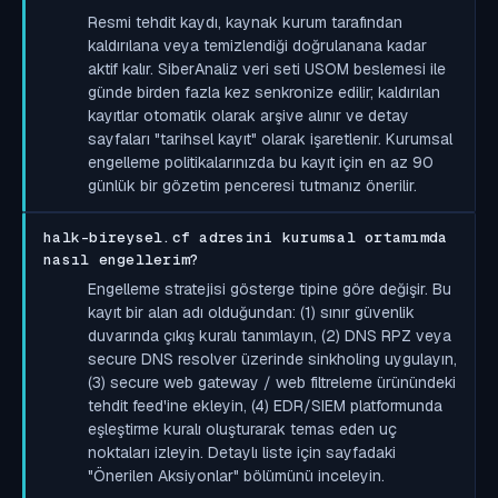
Resmi tehdit kaydı, kaynak kurum tarafından
kaldırılana veya temizlendiği doğrulanana kadar
aktif kalır. SiberAnaliz veri seti USOM beslemesi ile
günde birden fazla kez senkronize edilir; kaldırılan
kayıtlar otomatik olarak arşive alınır ve detay
sayfaları "tarihsel kayıt" olarak işaretlenir. Kurumsal
engelleme politikalarınızda bu kayıt için en az 90
günlük bir gözetim penceresi tutmanız önerilir.
halk-bireysel.cf adresini kurumsal ortamımda
nasıl engellerim?
Engelleme stratejisi gösterge tipine göre değişir. Bu
kayıt bir alan adı olduğundan: (1) sınır güvenlik
duvarında çıkış kuralı tanımlayın, (2) DNS RPZ veya
secure DNS resolver üzerinde sinkholing uygulayın,
(3) secure web gateway / web filtreleme ürünündeki
tehdit feed'ine ekleyin, (4) EDR/SIEM platformunda
eşleştirme kuralı oluşturarak temas eden uç
noktaları izleyin. Detaylı liste için sayfadaki
"Önerilen Aksiyonlar" bölümünü inceleyin.