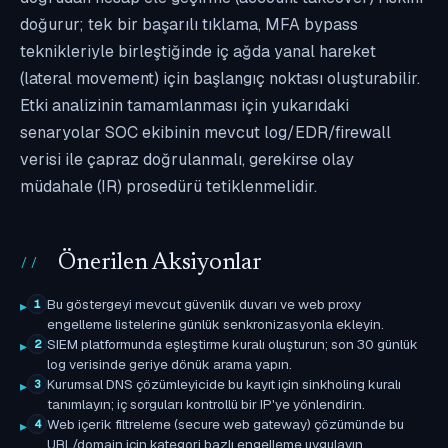
doğurur; tek bir başarılı tıklama, MFA bypass
teknikleriyle birleştiğinde iç ağda yanal hareket
(lateral movement) için başlangıç noktası oluşturabilir.
Etki analizinin tamamlanması için yukarıdaki
senaryolar SOC ekibinin mevcut log/EDR/firewall
verisi ile çapraz doğrulanmalı, gerekirse olay
müdahale (IR) prosedürü tetiklenmelidir.
Önerilen Aksiyonlar
Bu göstergeyi mevcut güvenlik duvarı ve web proxy
1
engelleme listelerine günlük senkronizasyonla ekleyin.
SIEM platformunda eşleştirme kuralı oluşturun; son 30 günlük
2
log verisinde geriye dönük arama yapın.
Kurumsal DNS çözümleyicide bu kayıt için sinkholing kuralı
3
tanımlayın; iç sorguları kontrollü bir IP'ye yönlendirin.
Web içerik filtreleme (secure web gateway) çözümünde bu
4
URL/domain için kategori bazlı engelleme uygulayın.