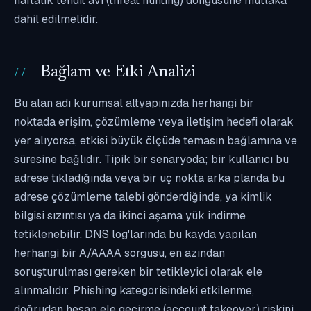
haftalık tehdit avı (threat hunting) döngüsüne mutlaka
dahil edilmelidir.
Bağlam ve Etki Analizi
Bu alan adı kurumsal altyapınızda herhangi bir
noktada erişim, çözümleme veya iletişim hedefi olarak
yer alıyorsa, etkisi büyük ölçüde temasın bağlamına ve
süresine bağlıdır. Tipik bir senaryoda; bir kullanıcı bu
adrese tıkladığında veya bir uç nokta arka planda bu
adrese çözümleme talebi gönderdiğinde, ya kimlik
bilgisi sızıntısı ya da ikinci aşama yük indirme
tetiklenebilir. DNS log'larında bu kayda yapılan
herhangi bir A/AAAA sorgusu, en azından
soruşturulması gereken bir tetikleyici olarak ele
alınmalıdır. Phishing kategorisindeki etkilenme,
doğrudan hesap ele geçirme (account takeover) riskini