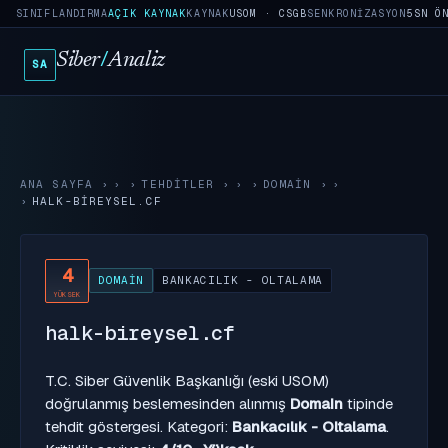
SINIFLANDIRMA
AÇIK KAYNAK
KAYNAK
USOM · CSGB
SENKRONIZASYON
5SN Ö
Siber
/
Analiz
SA
ANA SAYFA
›
TEHDITLER
›
DOMAIN
›
HALK-BIREYSEL.CF
4
DOMAIN
BANKACILIK - OLTALAMA
YÜKSEK
halk-bireysel.cf
T.C. Siber Güvenlik Başkanlığı (eski USOM)
doğrulanmış beslemesinden alınmış
Domain
tipinde
tehdit göstergesi. Kategori:
Bankacılık - Oltalama
.