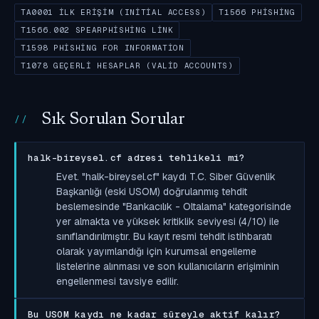
TA0001 İLK ERIŞIM (INITIAL ACCESS)
T1566 PHISHING
T1566.002 SPEARPHISHING LINK
T1598 PHISHING FOR INFORMATION
T1078 GEÇERLI HESAPLAR (VALID ACCOUNTS)
Sık Sorulan Sorular
halk-bireysel.cf adresi tehlikeli mi?
Evet. "halk-bireysel.cf" kaydı T.C. Siber Güvenlik
Başkanlığı (eski USOM) doğrulanmış tehdit
beslemesinde "Bankacılık - Oltalama" kategorisinde
yer almakta ve yüksek kritiklik seviyesi (4/10) ile
sınıflandırılmıştır. Bu kayıt resmi tehdit istihbaratı
olarak yayımlandığı için kurumsal engelleme
listelerine alınması ve son kullanıcıların erişiminin
engellenmesi tavsiye edilir.
Bu USOM kaydı ne kadar süreyle aktif kalır?