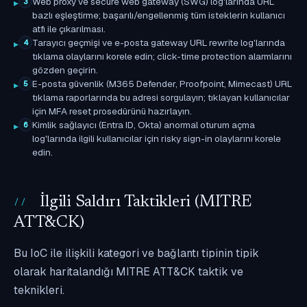
Web proxy ve secure web gateway (SWG) log'larında URL
3
bazlı eşleştirme; başarılı/engellenmiş tüm isteklerin kullanıcı
atfı ile çıkarılması.
Tarayıcı geçmişi ve e-posta gateway URL rewrite log'larında
4
tıklama olaylarını korele edin; click-time protection alarmlarını
gözden geçirin.
E-posta güvenlik (M365 Defender, Proofpoint, Mimecast) URL
5
tıklama raporlarında bu adresi sorgulayın; tıklayan kullanıcılar
için MFA reset prosedürünü hazırlayın.
Kimlik sağlayıcı (Entra ID, Okta) anormal oturum açma
6
log'larında ilgili kullanıcılar için risky sign-in olaylarını korele
edin.
İlgili Saldırı Taktikleri (MITRE
ATT&CK)
Bu IoC ile ilişkili kategori ve bağlantı tipinin tipik
olarak haritalandığı MITRE ATT&CK taktik ve
teknikleri.