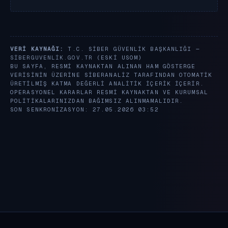
VERI KAYNAĞI:
T.C. SIBER GÜVENLIK BAŞKANLIĞI —
SIBERGUVENLIK.GOV.TR
(ESKI USOM)
BU SAYFA, RESMI KAYNAKTAN ALINAN HAM GÖSTERGE
VERISININ ÜZERINE SIBERANALIZ TARAFINDAN OTOMATIK
ÜRETILMIŞ KATMA DEĞERLI ANALITIK IÇERIK IÇERIR.
OPERASYONEL KARARLAR RESMI KAYNAKTAN VE KURUMSAL
POLITIKALARINIZDAN BAĞIMSIZ ALINMAMALIDIR.
SON SENKRONIZASYON: 27.05.2026 03:52