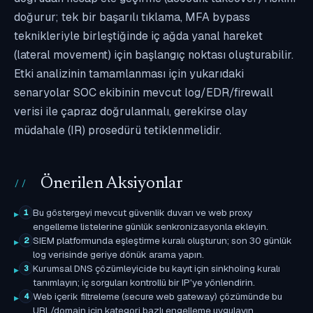
doğurur; tek bir başarılı tıklama, MFA bypass
teknikleriyle birleştiğinde iç ağda yanal hareket
(lateral movement) için başlangıç noktası oluşturabilir.
Etki analizinin tamamlanması için yukarıdaki
senaryolar SOC ekibinin mevcut log/EDR/firewall
verisi ile çapraz doğrulanmalı, gerekirse olay
müdahale (IR) prosedürü tetiklenmelidir.
Önerilen Aksiyonlar
Bu göstergeyi mevcut güvenlik duvarı ve web proxy
1
engelleme listelerine günlük senkronizasyonla ekleyin.
SIEM platformunda eşleştirme kuralı oluşturun; son 30 günlük
2
log verisinde geriye dönük arama yapın.
Kurumsal DNS çözümleyicide bu kayıt için sinkholing kuralı
3
tanımlayın; iç sorguları kontrollü bir IP'ye yönlendirin.
Web içerik filtreleme (secure web gateway) çözümünde bu
4
URL/domain için kategori bazlı engelleme uygulayın.