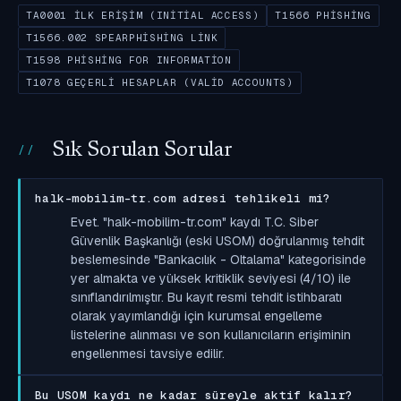
TA0001 İLK ERIŞIM (INITIAL ACCESS)
T1566 PHISHING
T1566.002 SPEARPHISHING LINK
T1598 PHISHING FOR INFORMATION
T1078 GEÇERLI HESAPLAR (VALID ACCOUNTS)
Sık Sorulan Sorular
halk-mobilim-tr.com adresi tehlikeli mi?
Evet. "halk-mobilim-tr.com" kaydı T.C. Siber
Güvenlik Başkanlığı (eski USOM) doğrulanmış tehdit
beslemesinde "Bankacılık - Oltalama" kategorisinde
yer almakta ve yüksek kritiklik seviyesi (4/10) ile
sınıflandırılmıştır. Bu kayıt resmi tehdit istihbaratı
olarak yayımlandığı için kurumsal engelleme
listelerine alınması ve son kullanıcıların erişiminin
engellenmesi tavsiye edilir.
Bu USOM kaydı ne kadar süreyle aktif kalır?