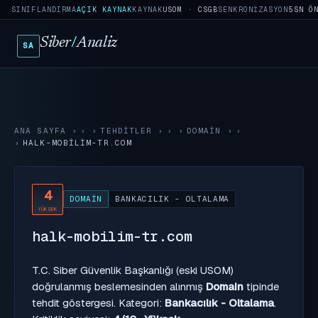
SINIFLANDIRMA
AÇIK KAYNAK
KAYNAK
USOM · CSGB
SENKRONIZASYON
5SN Ö
Siber
/
Analiz
SA
ANA SAYFA
›
TEHDITLER
›
DOMAIN
›
HALK-MOBILIM-TR.COM
4
DOMAIN
BANKACILIK - OLTALAMA
YÜKSEK
halk-mobilim-tr.com
T.C. Siber Güvenlik Başkanlığı (eski USOM)
doğrulanmış beslemesinden alınmış
Domain
tipinde
tehdit göstergesi. Kategori:
Bankacılık - Oltalama
.