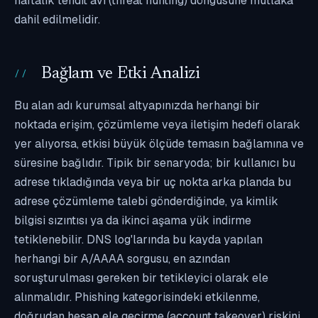
haftalık tehdit avı (threat hunting) döngüsüne mutlaka
dahil edilmelidir.
Bağlam ve Etki Analizi
Bu alan adı kurumsal altyapınızda herhangi bir
noktada erişim, çözümleme veya iletişim hedefi olarak
yer alıyorsa, etkisi büyük ölçüde temasın bağlamına ve
süresine bağlıdır. Tipik bir senaryoda; bir kullanıcı bu
adrese tıkladığında veya bir uç nokta arka planda bu
adrese çözümleme talebi gönderdiğinde, ya kimlik
bilgisi sızıntısı ya da ikinci aşama yük indirme
tetiklenebilir. DNS log'larında bu kayda yapılan
herhangi bir A/AAAA sorgusu, en azından
soruşturulması gereken bir tetikleyici olarak ele
alınmalıdır. Phishing kategorisindeki etkilenme,
doğrudan hesap ele geçirme (account takeover) riskini