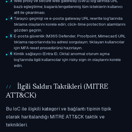
Web proxy ve secure web gateway (SWG) log'larında URL
3
bazlı eşleştirme; başarılı/engellenmiş tüm isteklerin kullanıcı
atfı ile çıkarılması.
Tarayıcı geçmişi ve e-posta gateway URL rewrite log'larında
4
tıklama olaylarını korele edin; click-time protection alarmlarını
gözden geçirin.
E-posta güvenlik (M365 Defender, Proofpoint, Mimecast) URL
5
tıklama raporlarında bu adresi sorgulayın; tıklayan kullanıcılar
için MFA reset prosedürünü hazırlayın.
Kimlik sağlayıcı (Entra ID, Okta) anormal oturum açma
6
log'larında ilgili kullanıcılar için risky sign-in olaylarını korele
edin.
İlgili Saldırı Taktikleri (MITRE
ATT&CK)
Bu IoC ile ilişkili kategori ve bağlantı tipinin tipik
olarak haritalandığı MITRE ATT&CK taktik ve
teknikleri.