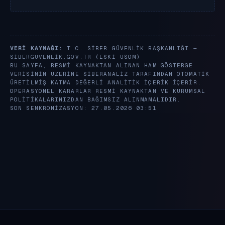
VERI KAYNAĞI:
T.C. SIBER GÜVENLIK BAŞKANLIĞI —
SIBERGUVENLIK.GOV.TR
(ESKI USOM)
BU SAYFA, RESMI KAYNAKTAN ALINAN HAM GÖSTERGE
VERISININ ÜZERINE SIBERANALIZ TARAFINDAN OTOMATIK
ÜRETILMIŞ KATMA DEĞERLI ANALITIK IÇERIK IÇERIR.
OPERASYONEL KARARLAR RESMI KAYNAKTAN VE KURUMSAL
POLITIKALARINIZDAN BAĞIMSIZ ALINMAMALIDIR.
SON SENKRONIZASYON: 27.05.2026 03:51