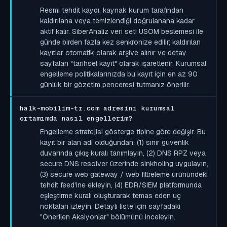
Resmi tehdit kaydı, kaynak kurum tarafından
kaldırılana veya temizlendiği doğrulanana kadar
aktif kalır. SiberAnaliz veri seti USOM beslemesi ile
günde birden fazla kez senkronize edilir; kaldırılan
kayıtlar otomatik olarak arşive alınır ve detay
sayfaları "tarihsel kayıt" olarak işaretlenir. Kurumsal
engelleme politikalarınızda bu kayıt için en az 90
günlük bir gözetim penceresi tutmanız önerilir.
halk-mobilim-tr.com adresini kurumsal
ortamımda nasıl engellerim?
Engelleme stratejisi gösterge tipine göre değişir. Bu
kayıt bir alan adı olduğundan: (1) sınır güvenlik
duvarında çıkış kuralı tanımlayın, (2) DNS RPZ veya
secure DNS resolver üzerinde sinkholing uygulayın,
(3) secure web gateway / web filtreleme ürünündeki
tehdit feed'ine ekleyin, (4) EDR/SIEM platformunda
eşleştirme kuralı oluşturarak temas eden uç
noktaları izleyin. Detaylı liste için sayfadaki
"Önerilen Aksiyonlar" bölümünü inceleyin.