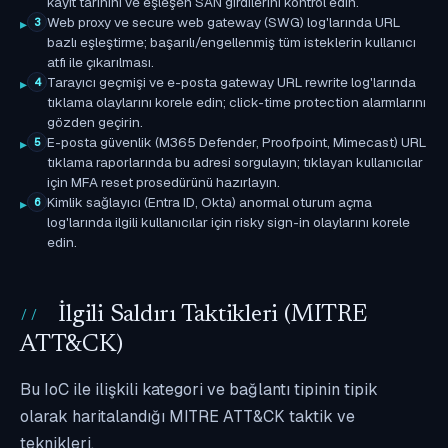
kayıt tarihini ve eşleşen SAN girdilerini kontrol edin.
Web proxy ve secure web gateway (SWG) log'larında URL
3
bazlı eşleştirme; başarılı/engellenmiş tüm isteklerin kullanıcı
atfı ile çıkarılması.
Tarayıcı geçmişi ve e-posta gateway URL rewrite log'larında
4
tıklama olaylarını korele edin; click-time protection alarmlarını
gözden geçirin.
E-posta güvenlik (M365 Defender, Proofpoint, Mimecast) URL
5
tıklama raporlarında bu adresi sorgulayın; tıklayan kullanıcılar
için MFA reset prosedürünü hazırlayın.
Kimlik sağlayıcı (Entra ID, Okta) anormal oturum açma
6
log'larında ilgili kullanıcılar için risky sign-in olaylarını korele
edin.
İlgili Saldırı Taktikleri (MITRE
ATT&CK)
Bu IoC ile ilişkili kategori ve bağlantı tipinin tipik
olarak haritalandığı MITRE ATT&CK taktik ve
teknikleri.