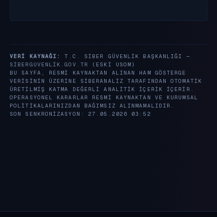
VERI KAYNAĞI:
T.C. SIBER GÜVENLIK BAŞKANLIĞI —
SIBERGUVENLIK.GOV.TR
(ESKI USOM)
BU SAYFA, RESMI KAYNAKTAN ALINAN HAM GÖSTERGE
VERISININ ÜZERINE SIBERANALIZ TARAFINDAN OTOMATIK
ÜRETILMIŞ KATMA DEĞERLI ANALITIK IÇERIK IÇERIR.
OPERASYONEL KARARLAR RESMI KAYNAKTAN VE KURUMSAL
POLITIKALARINIZDAN BAĞIMSIZ ALINMAMALIDIR.
SON SENKRONIZASYON: 27.05.2026 03:52