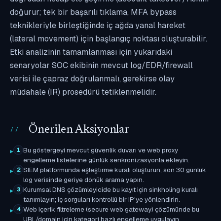
doğurur; tek bir başarılı tıklama, MFA bypass
teknikleriyle birleştiğinde iç ağda yanal hareket
(lateral movement) için başlangıç noktası oluşturabilir.
Etki analizinin tamamlanması için yukarıdaki
senaryolar SOC ekibinin mevcut log/EDR/firewall
verisi ile çapraz doğrulanmalı, gerekirse olay
müdahale (IR) prosedürü tetiklenmelidir.
Önerilen Aksiyonlar
Bu göstergeyi mevcut güvenlik duvarı ve web proxy
1
engelleme listelerine günlük senkronizasyonla ekleyin.
SIEM platformunda eşleştirme kuralı oluşturun; son 30 günlük
2
log verisinde geriye dönük arama yapın.
Kurumsal DNS çözümleyicide bu kayıt için sinkholing kuralı
3
tanımlayın; iç sorguları kontrollü bir IP'ye yönlendirin.
Web içerik filtreleme (secure web gateway) çözümünde bu
4
URL/domain için kategori bazlı engelleme uygulayın.