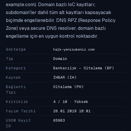
example.com). Domain bazlı IoC kayıtları;
subdomain'ler dahil tüm alt kayıtları kapsayacak
biçimde engellenebilir. DNS RPZ (Response Policy
Zone) veya secure DNS resolver, domain bazlı
engelleme için en uygun kontrol noktasıdır.
Gösterge
halk-yenisubeniz.com
Tip
Domain
Kategori
Bankacılık - Oltalama
(BP)
Kaynak
İHBAR
(IH)
Bağlantı
Oltalama
(PH)
Tipi
Kritiklik
4 / 10 · Yüksek
Yayım Tarihi
26.01.2019 18:01
USOM Kayıt
65963
ID