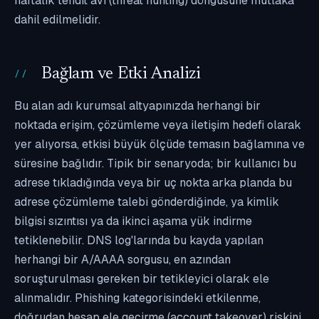
haftalık tehdit avı (threat hunting) döngüsüne mutlaka
dahil edilmelidir.
Bağlam ve Etki Analizi
Bu alan adı kurumsal altyapınızda herhangi bir
noktada erişim, çözümleme veya iletişim hedefi olarak
yer alıyorsa, etkisi büyük ölçüde temasın bağlamına ve
süresine bağlıdır. Tipik bir senaryoda; bir kullanıcı bu
adrese tıkladığında veya bir uç nokta arka planda bu
adrese çözümleme talebi gönderdiğinde, ya kimlik
bilgisi sızıntısı ya da ikinci aşama yük indirme
tetiklenebilir. DNS log'larında bu kayda yapılan
herhangi bir A/AAAA sorgusu, en azından
soruşturulması gereken bir tetikleyici olarak ele
alınmalıdır. Phishing kategorisindeki etkilenme,
doğrudan hesap ele geçirme (account takeover) riskini