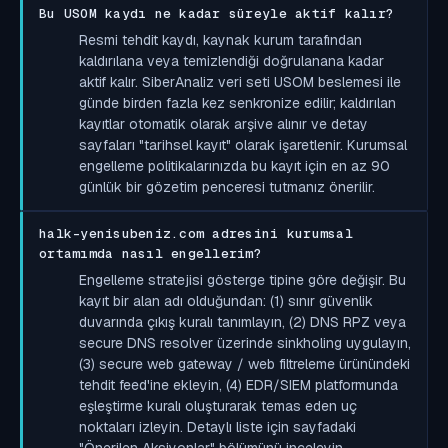
Bu USOM kaydı ne kadar süreyle aktif kalır?
Resmi tehdit kaydı, kaynak kurum tarafından
kaldırılana veya temizlendiği doğrulanana kadar
aktif kalır. SiberAnaliz veri seti USOM beslemesi ile
günde birden fazla kez senkronize edilir; kaldırılan
kayıtlar otomatik olarak arşive alınır ve detay
sayfaları "tarihsel kayıt" olarak işaretlenir. Kurumsal
engelleme politikalarınızda bu kayıt için en az 90
günlük bir gözetim penceresi tutmanız önerilir.
halk-yenisubeniz.com adresini kurumsal
ortamımda nasıl engellerim?
Engelleme stratejisi gösterge tipine göre değişir. Bu
kayıt bir alan adı olduğundan: (1) sınır güvenlik
duvarında çıkış kuralı tanımlayın, (2) DNS RPZ veya
secure DNS resolver üzerinde sinkholing uygulayın,
(3) secure web gateway / web filtreleme ürünündeki
tehdit feed'ine ekleyin, (4) EDR/SIEM platformunda
eşleştirme kuralı oluşturarak temas eden uç
noktaları izleyin. Detaylı liste için sayfadaki
"Önerilen Aksiyonlar" bölümünü inceleyin.