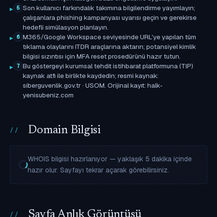
Son kullanıcı farkındalık takımına bilgilendirme yayımlayın;
5
çalışanlara phishing kampanyası uyarısı geçin ve gerekirse
hedefli simülasyon planlayın.
M365/Google Workspace seviyesinde URL'ye yapılan tüm
6
tıklama olaylarını ITDR araçlarına aktarın; potansiyel kimlik
bilgisi sızıntısı için MFA reset prosedürünü hazır tutun.
Bu göstergeyi kurumsal tehdit istihbarat platformuna (TIP)
7
kaynak atfı ile birlikte kaydedin; resmi kaynak:
siberguvenlik.gov.tr · USOM. Orijinal kayıt: halk-
yenisubeniz.com
Domain Bilgisi
WHOIS bilgisi hazırlanıyor — yaklaşık 5 dakika içinde
hazır olur. Sayfayı tekrar açarak görebilirsiniz.
Sayfa Anlık Görüntüsü