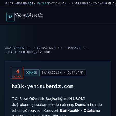
SINIFLANDIRMA
AÇIK KAYNAK
KAYNAK
USOM · CSGB
SENKRONIZASYON
5SN Ö
Siber
/
Analiz
SA
ANA SAYFA
›
TEHDITLER
›
DOMAIN
›
HALK-YENISUBENIZ.COM
4
DOMAIN
BANKACILIK - OLTALAMA
YÜKSEK
halk-yenisubeniz.com
T.C. Siber Güvenlik Başkanlığı (eski USOM)
doğrulanmış beslemesinden alınmış
Domain
tipinde
tehdit göstergesi. Kategori:
Bankacılık - Oltalama
.