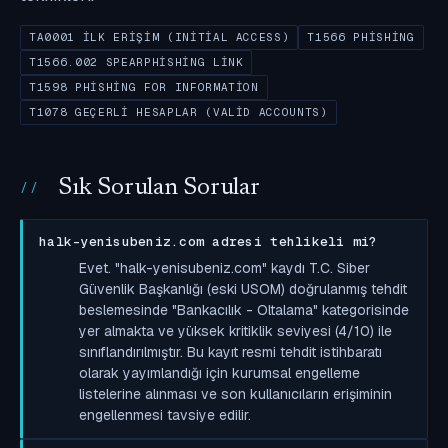
TA0001 İLK ERIŞIM (INITIAL ACCESS)
T1566 PHISHING
T1566.002 SPEARPHISHING LINK
T1598 PHISHING FOR INFORMATION
T1078 GEÇERLI HESAPLAR (VALID ACCOUNTS)
Sık Sorulan Sorular
halk-yenisubeniz.com adresi tehlikeli mi?
Evet. "halk-yenisubeniz.com" kaydı T.C. Siber
Güvenlik Başkanlığı (eski USOM) doğrulanmış tehdit
beslemesinde "Bankacılık - Oltalama" kategorisinde
yer almakta ve yüksek kritiklik seviyesi (4/10) ile
sınıflandırılmıştır. Bu kayıt resmi tehdit istihbaratı
olarak yayımlandığı için kurumsal engelleme
listelerine alınması ve son kullanıcıların erişiminin
engellenmesi tavsiye edilir.