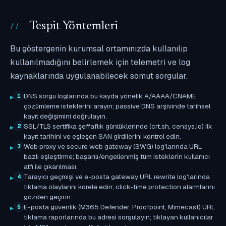
Tespit Yöntemleri
Bu göstergenin kurumsal ortamınızda kullanılıp
kullanılmadığını belirlemek için telemetri ve log
kaynaklarında uygulanabilecek somut sorgular.
DNS sorgu loglarında bu kayda yönelik A/AAAA/CNAME
1
çözümleme isteklerini arayın; passive DNS arşivinde tarihsel
kayıt değişimini doğrulayın.
SSL/TLS sertifika şeffaflık günlüklerinde (crt.sh, censys.io) ilk
2
kayıt tarihini ve eşleşen SAN girdilerini kontrol edin.
Web proxy ve secure web gateway (SWG) log'larında URL
3
bazlı eşleştirme; başarılı/engellenmiş tüm isteklerin kullanıcı
atfı ile çıkarılması.
Tarayıcı geçmişi ve e-posta gateway URL rewrite log'larında
4
tıklama olaylarını korele edin; click-time protection alarmlarını
gözden geçirin.
E-posta güvenlik (M365 Defender, Proofpoint, Mimecast) URL
5
tıklama raporlarında bu adresi sorgulayın; tıklayan kullanıcılar