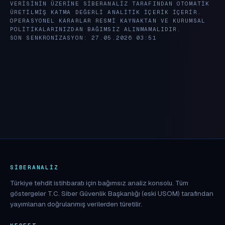
VERISININ ÜZERINE SIBERANALIZ TARAFINDAN OTOMATIK
ÜRETILMIŞ KATMA DEĞERLI ANALITIK IÇERIK IÇERIR.
OPERASYONEL KARARLAR RESMI KAYNAKTAN VE KURUMSAL
POLITIKALARINIZDAN BAĞIMSIZ ALINMAMALIDIR.
SON SENKRONIZASYON: 27.05.2026 03:51
SIBERANALIZ
Türkiye tehdit istihbaratı için bağımsız analiz konsolu. Tüm
göstergeler T.C. Siber Güvenlik Başkanlığı (eski USOM) tarafından
yayımlanan doğrulanmış verilerden türetilir.