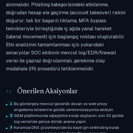
alınmalıdır. Phishing kategorisindeki etkilenme,
doğrudan hesap ele geçirme (account takeover) riskini
doğurur; tek bir başarılı tıklama, MFA bypass
teknikleriyle birleştiğinde iç ağda yanal hareket
(lateral movement) için başlangıç noktası oluşturabilir.
Etki analizinin tamamlanması için yukarıdaki
senaryolar SOC ekibinin mevcut log/EDR/firewall
verisi ile çapraz doğrulanmalı, gerekirse olay
müdahale (IR) prosedürü tetiklenmelidir.
Önerilen Aksiyonlar
Bu göstergeyi mevcut güvenlik duvarı ve web proxy
1
engelleme listelerine günlük senkronizasyonla ekleyin.
SIEM platformunda eşleştirme kuralı oluşturun; son 30 günlük
2
log verisinde geriye dönük arama yapın.
Kurumsal DNS çözümleyicide bu kayıt için sinkholing kuralı
3