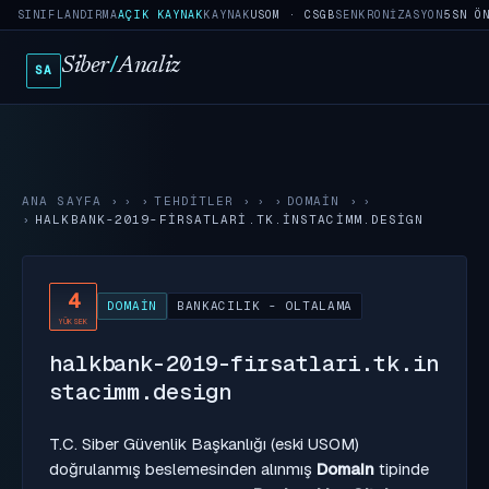
SINIFLANDIRMA
AÇIK KAYNAK
KAYNAK
USOM · CSGB
SENKRONIZASYON
5SN Ö
Siber
/
Analiz
SA
ANA SAYFA
›
TEHDITLER
›
DOMAIN
›
HALKBANK-2019-FIRSATLARI.TK.INSTACIMM.DESIGN
4
DOMAIN
BANKACILIK - OLTALAMA
YÜKSEK
halkbank-2019-firsatlari.tk.in
stacimm.design
T.C. Siber Güvenlik Başkanlığı (eski USOM)
doğrulanmış beslemesinden alınmış
Domain
tipinde