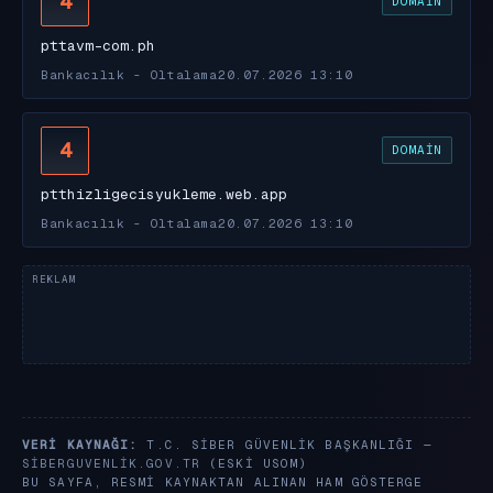
4
DOMAIN
pttavm-com.ph
Bankacılık - Oltalama
20.07.2026 13:10
4
DOMAIN
ptthizligecisyukleme.web.app
Bankacılık - Oltalama
20.07.2026 13:10
VERI KAYNAĞI:
T.C. SIBER GÜVENLIK BAŞKANLIĞI —
SIBERGUVENLIK.GOV.TR
(ESKI USOM)
BU SAYFA, RESMI KAYNAKTAN ALINAN HAM GÖSTERGE