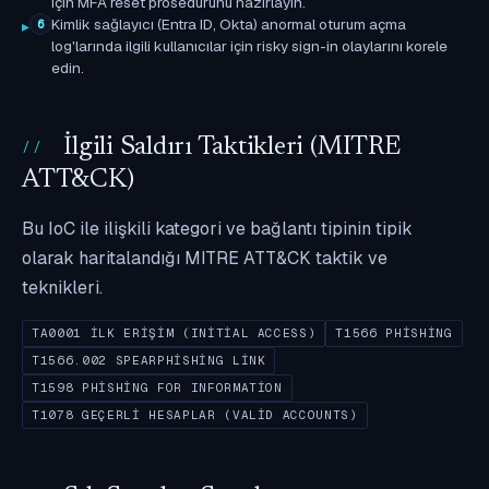
için MFA reset prosedürünü hazırlayın.
Kimlik sağlayıcı (Entra ID, Okta) anormal oturum açma
6
log'larında ilgili kullanıcılar için risky sign-in olaylarını korele
edin.
İlgili Saldırı Taktikleri (MITRE
ATT&CK)
Bu IoC ile ilişkili kategori ve bağlantı tipinin tipik
olarak haritalandığı MITRE ATT&CK taktik ve
teknikleri.
TA0001 İLK ERIŞIM (INITIAL ACCESS)
T1566 PHISHING
T1566.002 SPEARPHISHING LINK
T1598 PHISHING FOR INFORMATION
T1078 GEÇERLI HESAPLAR (VALID ACCOUNTS)