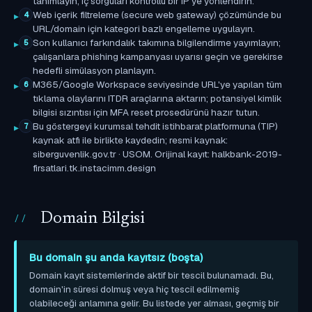
tanımlayın; iç sorguları kontrollü bir IP'ye yönlendirin.
Web içerik filtreleme (secure web gateway) çözümünde bu
4
URL/domain için kategori bazlı engelleme uygulayın.
Son kullanıcı farkındalık takımına bilgilendirme yayımlayın;
5
çalışanlara phishing kampanyası uyarısı geçin ve gerekirse
hedefli simülasyon planlayın.
M365/Google Workspace seviyesinde URL'ye yapılan tüm
6
tıklama olaylarını ITDR araçlarına aktarın; potansiyel kimlik
bilgisi sızıntısı için MFA reset prosedürünü hazır tutun.
Bu göstergeyi kurumsal tehdit istihbarat platformuna (TIP)
7
kaynak atfı ile birlikte kaydedin; resmi kaynak:
siberguvenlik.gov.tr · USOM. Orijinal kayıt: halkbank-2019-
firsatlari.tk.instacimm.design
Domain Bilgisi
Bu domain şu anda kayıtsız (boşta)
Domain kayıt sistemlerinde aktif bir tescil bulunamadı. Bu,
domain'in süresi dolmuş veya hiç tescil edilmemiş
olabileceği anlamına gelir. Bu listede yer alması, geçmiş bir