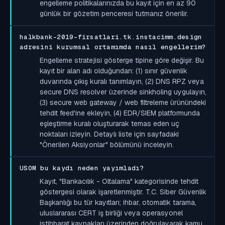
engelleme politikalarınızda bu kayıt için en az 90
günlük bir gözetim penceresi tutmanız önerilir.
halkbank-2019-firsatlari.tk.instacimm.design
adresini kurumsal ortamımda nasıl engellerim?
Engelleme stratejisi gösterge tipine göre değişir. Bu
kayıt bir alan adı olduğundan: (1) sınır güvenlik
duvarında çıkış kuralı tanımlayın, (2) DNS RPZ veya
secure DNS resolver üzerinde sinkholing uygulayın,
(3) secure web gateway / web filtreleme ürünündeki
tehdit feed'ine ekleyin, (4) EDR/SIEM platformunda
eşleştirme kuralı oluşturarak temas eden uç
noktaları izleyin. Detaylı liste için sayfadaki
"Önerilen Aksiyonlar" bölümünü inceleyin.
USOM bu kaydı neden yayımladı?
Kayıt, "Bankacılık - Oltalama" kategorisinde tehdit
göstergesi olarak işaretlenmiştir. T.C. Siber Güvenlik
Başkanlığı bu tür kayıtları; ihbar, otomatik tarama,
uluslararası CERT iş birliği veya operasyonel
istihbarat kaynakları üzerinden doğrulayarak kamu