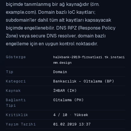
biçimde tanımlanmış bir ağ kaynağıdır (örn.
example.com). Domain bazlı IoC kayıtları;
subdomain'ler dahil tüm alt kayıtları kapsayacak
biçimde engellenebilir. DNS RPZ (Response Policy
Zone) veya secure DNS resolver, domain bazlı
engelleme için en uygun kontrol noktasıdır.
Gösterge
halkbank-2019-firsatlari.tk.instaci
mm.design
Tip
Domain
Kategori
Bankacılık - Oltalama
(BP)
Kaynak
İHBAR
(IH)
Bağlantı
Oltalama
(PH)
Tipi
Kritiklik
4 / 10 · Yüksek
Yayım Tarihi
01.02.2019 13:37