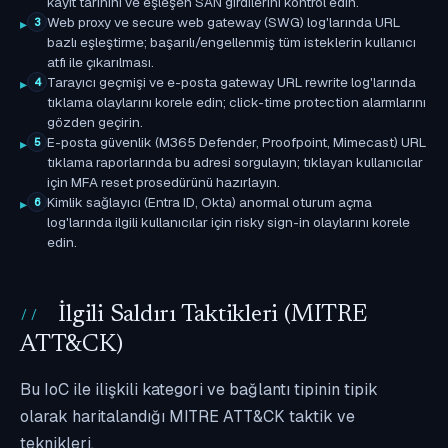
kayıt tarihini ve eşleşen SAN girdilerini kontrol edin.
Web proxy ve secure web gateway (SWG) log'larında URL
3
bazlı eşleştirme; başarılı/engellenmiş tüm isteklerin kullanıcı
atfı ile çıkarılması.
Tarayıcı geçmişi ve e-posta gateway URL rewrite log'larında
4
tıklama olaylarını korele edin; click-time protection alarmlarını
gözden geçirin.
E-posta güvenlik (M365 Defender, Proofpoint, Mimecast) URL
5
tıklama raporlarında bu adresi sorgulayın; tıklayan kullanıcılar
için MFA reset prosedürünü hazırlayın.
Kimlik sağlayıcı (Entra ID, Okta) anormal oturum açma
6
log'larında ilgili kullanıcılar için risky sign-in olaylarını korele
edin.
İlgili Saldırı Taktikleri (MITRE
ATT&CK)
Bu IoC ile ilişkili kategori ve bağlantı tipinin tipik
olarak haritalandığı MITRE ATT&CK taktik ve
teknikleri.