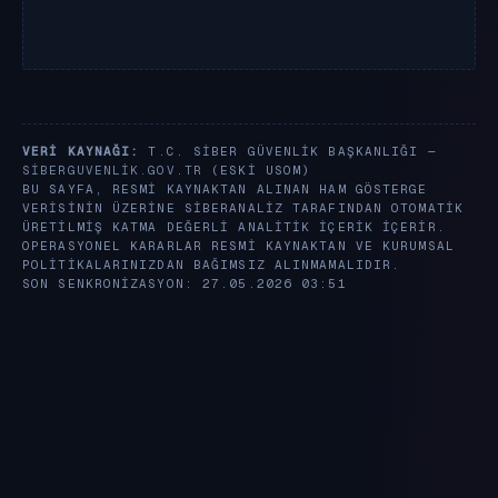
VERI KAYNAĞI:
T.C. SIBER GÜVENLIK BAŞKANLIĞI —
SIBERGUVENLIK.GOV.TR
(ESKI USOM)
BU SAYFA, RESMI KAYNAKTAN ALINAN HAM GÖSTERGE
VERISININ ÜZERINE SIBERANALIZ TARAFINDAN OTOMATIK
ÜRETILMIŞ KATMA DEĞERLI ANALITIK IÇERIK IÇERIR.
OPERASYONEL KARARLAR RESMI KAYNAKTAN VE KURUMSAL
POLITIKALARINIZDAN BAĞIMSIZ ALINMAMALIDIR.
SON SENKRONIZASYON: 27.05.2026 03:51