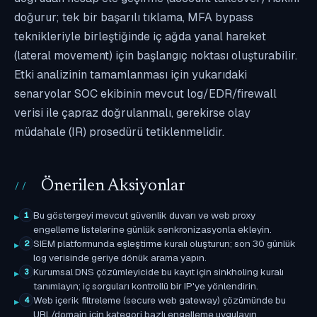
doğurur; tek bir başarılı tıklama, MFA bypass
teknikleriyle birleştiğinde iç ağda yanal hareket
(lateral movement) için başlangıç noktası oluşturabilir.
Etki analizinin tamamlanması için yukarıdaki
senaryolar SOC ekibinin mevcut log/EDR/firewall
verisi ile çapraz doğrulanmalı, gerekirse olay
müdahale (IR) prosedürü tetiklenmelidir.
Önerilen Aksiyonlar
Bu göstergeyi mevcut güvenlik duvarı ve web proxy
1
engelleme listelerine günlük senkronizasyonla ekleyin.
SIEM platformunda eşleştirme kuralı oluşturun; son 30 günlük
2
log verisinde geriye dönük arama yapın.
Kurumsal DNS çözümleyicide bu kayıt için sinkholing kuralı
3
tanımlayın; iç sorguları kontrollü bir IP'ye yönlendirin.
Web içerik filtreleme (secure web gateway) çözümünde bu
4
URL/domain için kategori bazlı engelleme uygulayın.