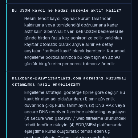
Bu USOM kaydı ne kadar süreyle aktif kalır?
Resmi tehdit kaydı, kaynak kurum tarafından
kaldırılana veya temizlendiği doğrulanana kadar
aktif kalır. SiberAnaliz veri seti USOM beslemesi ile
günde birden fazla kez senkronize edilir; kaldırılan
kayıtlar otomatik olarak arşive alınır ve detay
sayfaları "tarihsel kayıt" olarak işaretlenir. Kurumsal
engelleme politikalarınızda bu kayıt için en az 90
günlük bir gözetim penceresi tutmanız önerilir.
halkbank-2019firsatlari.com adresini kurumsal
ortamımda nasıl engellerim?
Engelleme stratejisi gösterge tipine göre değişir. Bu
kayıt bir alan adı olduğundan: (1) sınır güvenlik
duvarında çıkış kuralı tanımlayın, (2) DNS RPZ veya
secure DNS resolver üzerinde sinkholing uygulayın,
(3) secure web gateway / web filtreleme ürünündeki
tehdit feed'ine ekleyin, (4) EDR/SIEM platformunda
eşleştirme kuralı oluşturarak temas eden uç
noktaları izleyin. Detaylı liste için sayfadaki