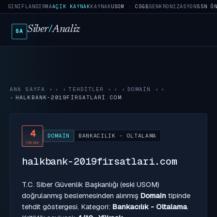
SINIFLANDIRMA
AÇIK KAYNAK
KAYNAK
USOM · CSGB
SENKRONIZASYON
5SN Ö
Siber
/
Analiz
SA
ANA SAYFA
›
TEHDITLER
›
DOMAIN
›
HALKBANK-2019FIRSATLARI.COM
4
DOMAIN
BANKACILIK - OLTALAMA
YÜKSEK
halkbank-2019firsatlari.com
T.C. Siber Güvenlik Başkanlığı (eski USOM)
doğrulanmış beslemesinden alınmış
Domain
tipinde
tehdit göstergesi. Kategori:
Bankacılık - Oltalama
.