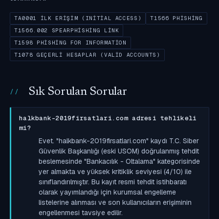
TA0001 İLK ERIŞIM (INITIAL ACCESS)
T1566 PHISHING
T1566.002 SPEARPHISHING LINK
T1598 PHISHING FOR INFORMATION
T1078 GEÇERLI HESAPLAR (VALID ACCOUNTS)
Sık Sorulan Sorular
halkbank-2019firsatlari.com adresi tehlikeli
mi?
Evet. "halkbank-2019firsatlari.com" kaydı T.C. Siber
Güvenlik Başkanlığı (eski USOM) doğrulanmış tehdit
beslemesinde "Bankacılık - Oltalama" kategorisinde
yer almakta ve yüksek kritiklik seviyesi (4/10) ile
sınıflandırılmıştır. Bu kayıt resmi tehdit istihbaratı
olarak yayımlandığı için kurumsal engelleme
listelerine alınması ve son kullanıcıların erişiminin
engellenmesi tavsiye edilir.