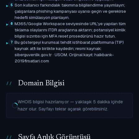
Son kullanıcı farkındalık takımına bilgilendirme yayımlayın;
5
çalışanlara phishing kampanyası uyarısı geçin ve gerekirse
hedefli simülasyon planlayın.
M365/Google Workspace seviyesinde URL'ye yapılan tüm
6
tıklama olaylarını ITDR araçlarına aktarın; potansiyel kimlik
bilgisi sızıntısı için MFA reset prosedürünü hazır tutun.
Bu göstergeyi kurumsal tehdit istihbarat platformuna (TIP)
7
kaynak atfı ile birlikte kaydedin; resmi kaynak:
siberguvenlik.gov.tr · USOM. Orijinal kayıt: halkbank-
2019firsatlari.com
Domain Bilgisi
WHOIS bilgisi hazırlanıyor — yaklaşık 5 dakika içinde
hazır olur. Sayfayı tekrar açarak görebilirsiniz.
Sayfa Anlık Görüntüsü