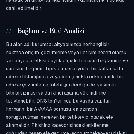
haftalık tehdit avı (threat hunting) döngüsüne mutlaka
dahil edilmelidir.
Bağlam ve Etki Analizi
Bu alan adı kurumsal altyapınızda herhangi bir
noktada erişim, çözümleme veya iletişim hedefi olarak
yer alıyorsa, etkisi büyük ölçüde temasın bağlamına ve
süresine bağlıdır. Tipik bir senaryoda; bir kullanıcı bu
adrese tıkladığında veya bir uç nokta arka planda bu
adrese çözümleme talebi gönderdiğinde, ya kimlik
bilgisi sızıntısı ya da ikinci aşama yük indirme
tetiklenebilir. DNS log'larında bu kayda yapılan
herhangi bir A/AAAA sorgusu, en azından
soruşturulması gereken bir tetikleyici olarak ele
alınmalıdır. Phishing kategorisindeki etkilenme,
doğrudan hesap ele geçirme (account takeover) riskini