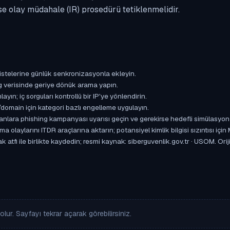
se olay müdahale (IR) prosedürü tetiklenmelidir.
istelerine günlük senkronizasyonla ekleyin.
og verisinde geriye dönük arama yapın.
yın; iç sorguları kontrollü bir IP'ye yönlendirin.
omain için kategori bazlı engelleme uygulayın.
ışanlara phishing kampanyası uyarısı geçin ve gerekirse hedefli simülasyon
aylarını ITDR araçlarına aktarın; potansiyel kimlik bilgisi sızıntısı için
atfı ile birlikte kaydedin; resmi kaynak: siberguvenlik.gov.tr · USOM. Oriji
lur. Sayfayı tekrar açarak görebilirsiniz.