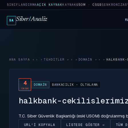
SINIFLANDIRMA
AÇIK KAYNAK
KAYNAK
USOM · CSGB
SENKRONIZAS
Siber
/
Analiz
K
SA
ANA SAYFA
›
TEHDITLER
›
DOMAIN
›
HALKBANK-
4
DOMAIN
BANKACILIK - OLTALAMA
YÜKSEK
halkbank-cekilislerimi
T.C. Siber Güvenlik Başkanlığı (eski USOM) doğrulanmış
URL'I KOPYALA
LISTEDE GÖSTER →
TÜM D