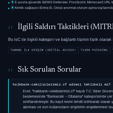
E-posta güvenlik (M365 Defender, Proofpoint, Mimecast) URL tıkl
5
Kimlik sağlayıcı (Entra ID, Okta) anormal oturum açma log'larında il
6
İlgili Saldırı Taktikleri (M
Bu IoC ile ilişkili kategori ve bağlantı tipinin tipik olar
TA0001 İLK ERIŞIM (INITIAL ACCESS)
T1566 PHISHING
Sık Sorulan Sorular
halkbank-cekilislerimiz.cf adresi tehlikeli mi?
Evet. "halkbank-cekilislerimiz.cf" kaydı T.C. Siber Güve
beslemesinde "Bankacılık - Oltalama" kategorisinde yer a
sınıflandırılmıştır. Bu kayıt resmi tehdit istihbaratı olara
alınması ve son kullanıcıların erişiminin engellenmesi tavs