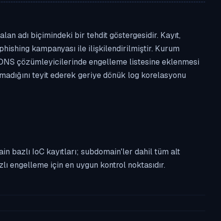
an adı biçimindeki bir tehdit göstergesidir. Kayıt,
phishing kampanyası ile ilişkilendirilmiştir. Kurum
 DNS çözümleyicilerinde engelleme listesine eklenmesi
almadığını teyit ederek geriye dönük log korelasyonu
n bazlı IoC kayıtları; subdomain'ler dahil tüm alt
ı engelleme için en uygun kontrol noktasıdır.