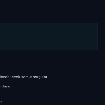
ulanabilecek somut sorgular.
rulayın.
in.