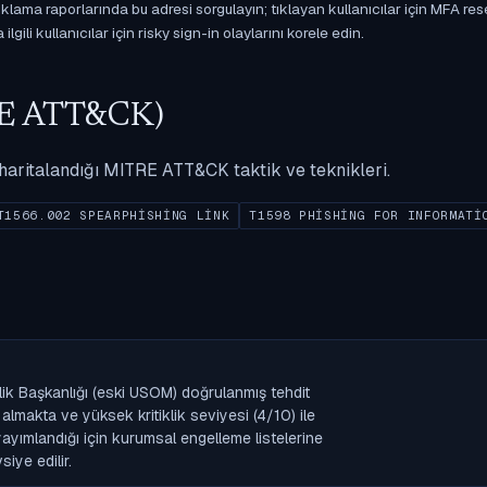
ama raporlarında bu adresi sorgulayın; tıklayan kullanıcılar için MFA res
gili kullanıcılar için risky sign-in olaylarını korele edin.
ITRE ATT&CK)
ak haritalandığı MITRE ATT&CK taktik ve teknikleri.
T1566.002 SPEARPHISHING LINK
T1598 PHISHING FOR INFORMATI
nlik Başkanlığı (eski USOM) doğrulanmış tehdit
lmakta ve yüksek kritiklik seviyesi (4/10) ile
k yayımlandığı için kurumsal engelleme listelerine
iye edilir.