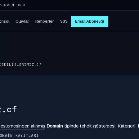
YON
5SN ÖNCE
onsol
Olaylar
Rehberler
SSS
Email Aboneliği
CEKILISLERIMIZ.CF
z.cf
 beslemesinden alınmış
Domain
tipinde tehdit göstergesi. Kategori:
OMAIN KAYITLARI