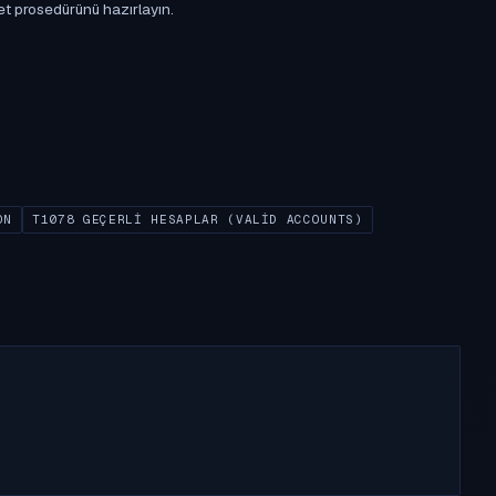
et prosedürünü hazırlayın.
ON
T1078 GEÇERLI HESAPLAR (VALID ACCOUNTS)