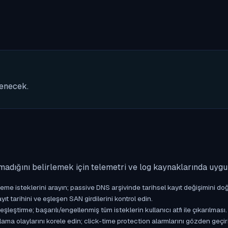
nenecek.
madığını belirlemek için telemetri ve log kaynaklarında uyg
isteklerini arayın; passive DNS arşivinde tarihsel kayıt değişimini doğ
yıt tarihini ve eşleşen SAN girdilerini kontrol edin.
ştirme; başarılı/engellenmiş tüm isteklerin kullanıcı atfı ile çıkarılması.
ama olaylarını korele edin; click-time protection alarmlarını gözden geçir