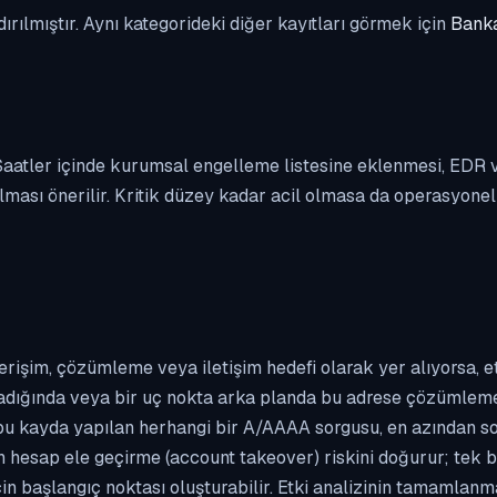
dırılmıştır. Aynı kategorideki diğer kayıtları görmek için
Banka
. Saatler içinde kurumsal engelleme listesine eklenmesi, EDR
ası önerilir. Kritik düzey kadar acil olmasa da operasyonel ön
erişim, çözümleme veya iletişim hedefi olarak yer alıyorsa, 
kladığında veya bir uç nokta arka planda bu adrese çözümleme t
 bu kayda yapılan herhangi bir A/AAAA sorgusu, en azından so
n hesap ele geçirme (account takeover) riskini doğurur; tek b
çin başlangıç noktası oluşturabilir. Etki analizinin tamamlan