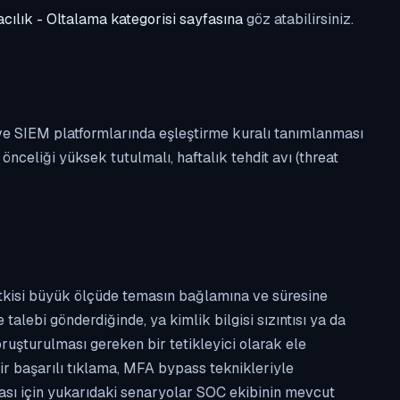
cılık - Oltalama kategorisi sayfasına
göz atabilirsiniz.
 ve SIEM platformlarında eşleştirme kuralı tanımlanması
celiği yüksek tutulmalı, haftalık tehdit avı (threat
etkisi büyük ölçüde temasın bağlamına ve süresine
alebi gönderdiğinde, ya kimlik bilgisi sızıntısı ya da
ruşturulması gereken bir tetikleyici olarak ele
ir başarılı tıklama, MFA bypass teknikleriyle
ması için yukarıdaki senaryolar SOC ekibinin mevcut