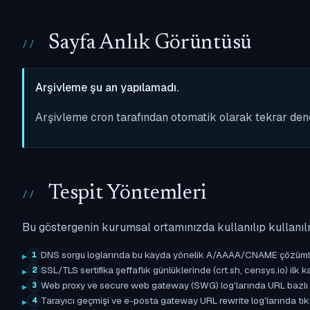
Sayfa Anlık Görüntüsü
Arşivleme şu an yapılamadı.
Arşivleme cron tarafından otomatik olarak tekrar de
Tespit Yöntemleri
Bu göstergenin kurumsal ortamınızda kullanılıp kullanıl
DNS sorgu loglarında bu kayda yönelik A/AAAA/CNAME çözümleme 
1
SSL/TLS sertifika şeffaflık günlüklerinde (crt.sh, censys.io) ilk ka
2
Web proxy ve secure web gateway (SWG) log'larında URL bazlı eşle
3
Tarayıcı geçmişi ve e-posta gateway URL rewrite log'larında tıkl
4