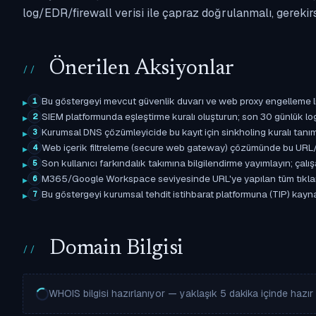
log/EDR/firewall verisi ile çapraz doğrulanmalı, gerekir
Önerilen Aksiyonlar
Bu göstergeyi mevcut güvenlik duvarı ve web proxy engelleme l
1
SIEM platformunda eşleştirme kuralı oluşturun; son 30 günlük l
2
Kurumsal DNS çözümleyicide bu kayıt için sinkholing kuralı tanımla
3
Web içerik filtreleme (secure web gateway) çözümünde bu URL/d
4
Son kullanıcı farkındalık takımına bilgilendirme yayımlayın; çal
5
M365/Google Workspace seviyesinde URL'ye yapılan tüm tıklama ol
6
Bu göstergeyi kurumsal tehdit istihbarat platformuna (TIP) kaynak 
7
Domain Bilgisi
WHOIS bilgisi hazırlanıyor — yaklaşık 5 dakika içinde hazır o