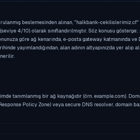
ulanmış beslemesinden alınan, "halkbank-cekilislerimiz.cf" al
(seviye 4/10) olarak sınıflandırılmıştır. Söz konusu gösterge; 
asyonunuza göre ağ kenarında, e-posta gateway katmanında ve
rihinde yayımlandığından, alan adının altyapınızda yer alıp 
erilir.
imde tanımlanmış bir ağ kaynağıdır (örn. example.com). Domai
Response Policy Zone) veya secure DNS resolver, domain bazl