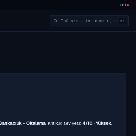
API
⌘K
Bankacılık - Oltalama
. Kritiklik seviyesi:
4/10 · Yüksek
.