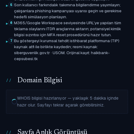
Son kullanıcı farkındalık takımına bilgilendirme yayımlayın;
5
çalışanlara phishing kampanyası uyarısı geçin ve gerekirse
hedefli simülasyon planlayın.
M365/Google Workspace seviyesinde URL'ye yapılan tüm
6
tıklama olaylarını ITDR araçlarına aktarın; potansiyel kimlik
bilgisi sızıntısı için MFA reset prosedürünü hazır tutun.
Bu göstergeyi kurumsal tehdit istihbarat platformuna (TIP)
7
kaynak atfı ile birlikte kaydedin; resmi kaynak:
siberguvenlik.gov.tr · USOM. Orijinal kayıt: halkbank-
cepsubesi.tk
Domain Bilgisi
WHOIS bilgisi hazırlanıyor — yaklaşık 5 dakika içinde
hazır olur. Sayfayı tekrar açarak görebilirsiniz.
Sayfa Anlık Görüntüsü