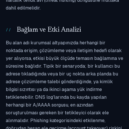
haftalık tehdit avı (threat hunting) döngüsüne mutlaka
dahil edilmelidir.
Bağlam ve Etki Analizi
Bu alan adı kurumsal altyapınızda herhangi bir
noktada erişim, çözümleme veya iletişim hedefi olarak
yer alıyorsa, etkisi büyük ölçüde temasın bağlamına ve
süresine bağlıdır. Tipik bir senaryoda; bir kullanıcı bu
adrese tıkladığında veya bir uç nokta arka planda bu
adrese çözümleme talebi gönderdiğinde, ya kimlik
bilgisi sızıntısı ya da ikinci aşama yük indirme
tetiklenebilir. DNS log'larında bu kayda yapılan
herhangi bir A/AAAA sorgusu, en azından
soruşturulması gereken bir tetikleyici olarak ele
alınmalıdır. Phishing kategorisindeki etkilenme,
doğrudan hesap ele geçirme (account takeover) riskini