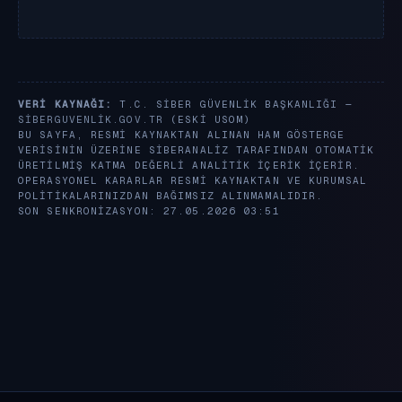
VERI KAYNAĞI:
T.C. SIBER GÜVENLIK BAŞKANLIĞI —
SIBERGUVENLIK.GOV.TR
(ESKI USOM)
BU SAYFA, RESMI KAYNAKTAN ALINAN HAM GÖSTERGE
VERISININ ÜZERINE SIBERANALIZ TARAFINDAN OTOMATIK
ÜRETILMIŞ KATMA DEĞERLI ANALITIK IÇERIK IÇERIR.
OPERASYONEL KARARLAR RESMI KAYNAKTAN VE KURUMSAL
POLITIKALARINIZDAN BAĞIMSIZ ALINMAMALIDIR.
SON SENKRONIZASYON: 27.05.2026 03:51