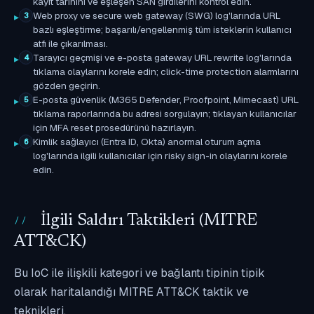
kayıt tarihini ve eşleşen SAN girdilerini kontrol edin.
Web proxy ve secure web gateway (SWG) log'larında URL
3
bazlı eşleştirme; başarılı/engellenmiş tüm isteklerin kullanıcı
atfı ile çıkarılması.
Tarayıcı geçmişi ve e-posta gateway URL rewrite log'larında
4
tıklama olaylarını korele edin; click-time protection alarmlarını
gözden geçirin.
E-posta güvenlik (M365 Defender, Proofpoint, Mimecast) URL
5
tıklama raporlarında bu adresi sorgulayın; tıklayan kullanıcılar
için MFA reset prosedürünü hazırlayın.
Kimlik sağlayıcı (Entra ID, Okta) anormal oturum açma
6
log'larında ilgili kullanıcılar için risky sign-in olaylarını korele
edin.
İlgili Saldırı Taktikleri (MITRE
ATT&CK)
Bu IoC ile ilişkili kategori ve bağlantı tipinin tipik
olarak haritalandığı MITRE ATT&CK taktik ve
teknikleri.