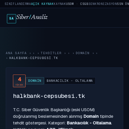
SINIFLANDIRMA
AÇIK KAYNAK
KAYNAK
USOM · CSGB
SENKRONIZASYON
5SN Ö
Siber
/
Analiz
SA
ANA SAYFA
›
TEHDITLER
›
DOMAIN
›
HALKBANK-CEPSUBESI.TK
4
DOMAIN
BANKACILIK - OLTALAMA
YÜKSEK
halkbank-cepsubesi.tk
T.C. Siber Güvenlik Başkanlığı (eski USOM)
doğrulanmış beslemesinden alınmış
Domain
tipinde
tehdit göstergesi. Kategori:
Bankacılık - Oltalama
.