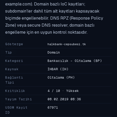
example.com). Domain bazlı IoC kayıtları;
subdomain'ler dahil tüm alt kayıtları kapsayacak
biçimde engellenebilir. DNS RPZ (Response Policy
Zone) veya secure DNS resolver, domain bazlı
engelleme için en uygun kontrol noktasıdır.
Gösterge
halkbank-cepsubesi.tk
Tip
Domain
Kategori
Bankacılık - Oltalama
(BP)
Kaynak
İHBAR
(IH)
Bağlantı
Oltalama
(PH)
Tipi
Kritiklik
4 / 10 · Yüksek
Yayım Tarihi
08.02.2019 08:36
USOM Kayıt
67971
ID