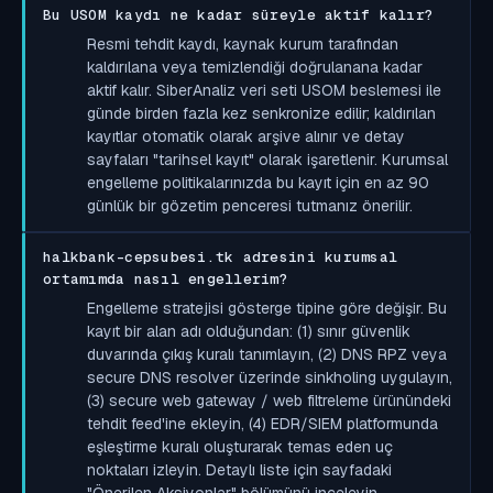
Bu USOM kaydı ne kadar süreyle aktif kalır?
Resmi tehdit kaydı, kaynak kurum tarafından
kaldırılana veya temizlendiği doğrulanana kadar
aktif kalır. SiberAnaliz veri seti USOM beslemesi ile
günde birden fazla kez senkronize edilir; kaldırılan
kayıtlar otomatik olarak arşive alınır ve detay
sayfaları "tarihsel kayıt" olarak işaretlenir. Kurumsal
engelleme politikalarınızda bu kayıt için en az 90
günlük bir gözetim penceresi tutmanız önerilir.
halkbank-cepsubesi.tk adresini kurumsal
ortamımda nasıl engellerim?
Engelleme stratejisi gösterge tipine göre değişir. Bu
kayıt bir alan adı olduğundan: (1) sınır güvenlik
duvarında çıkış kuralı tanımlayın, (2) DNS RPZ veya
secure DNS resolver üzerinde sinkholing uygulayın,
(3) secure web gateway / web filtreleme ürünündeki
tehdit feed'ine ekleyin, (4) EDR/SIEM platformunda
eşleştirme kuralı oluşturarak temas eden uç
noktaları izleyin. Detaylı liste için sayfadaki
"Önerilen Aksiyonlar" bölümünü inceleyin.