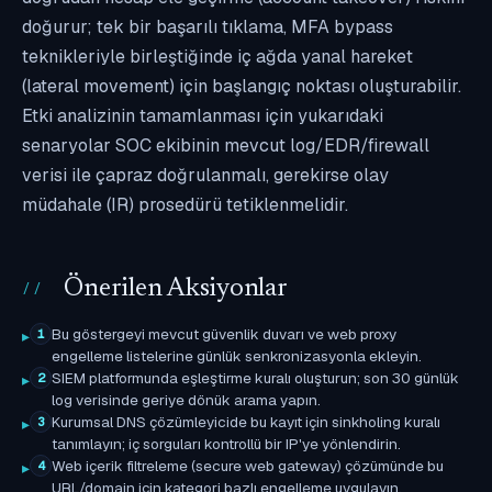
doğurur; tek bir başarılı tıklama, MFA bypass
teknikleriyle birleştiğinde iç ağda yanal hareket
(lateral movement) için başlangıç noktası oluşturabilir.
Etki analizinin tamamlanması için yukarıdaki
senaryolar SOC ekibinin mevcut log/EDR/firewall
verisi ile çapraz doğrulanmalı, gerekirse olay
müdahale (IR) prosedürü tetiklenmelidir.
Önerilen Aksiyonlar
Bu göstergeyi mevcut güvenlik duvarı ve web proxy
1
engelleme listelerine günlük senkronizasyonla ekleyin.
SIEM platformunda eşleştirme kuralı oluşturun; son 30 günlük
2
log verisinde geriye dönük arama yapın.
Kurumsal DNS çözümleyicide bu kayıt için sinkholing kuralı
3
tanımlayın; iç sorguları kontrollü bir IP'ye yönlendirin.
Web içerik filtreleme (secure web gateway) çözümünde bu
4
URL/domain için kategori bazlı engelleme uygulayın.