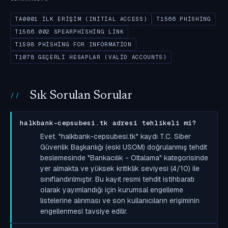
TA0001 İLK ERIŞIM (INITIAL ACCESS)
T1566 PHISHING
T1566.002 SPEARPHISHING LINK
T1598 PHISHING FOR INFORMATION
T1078 GEÇERLI HESAPLAR (VALID ACCOUNTS)
Sık Sorulan Sorular
halkbank-cepsubesi.tk adresi tehlikeli mi?
Evet. "halkbank-cepsubesi.tk" kaydı T.C. Siber
Güvenlik Başkanlığı (eski USOM) doğrulanmış tehdit
beslemesinde "Bankacılık - Oltalama" kategorisinde
yer almakta ve yüksek kritiklik seviyesi (4/10) ile
sınıflandırılmıştır. Bu kayıt resmi tehdit istihbaratı
olarak yayımlandığı için kurumsal engelleme
listelerine alınması ve son kullanıcıların erişiminin
engellenmesi tavsiye edilir.