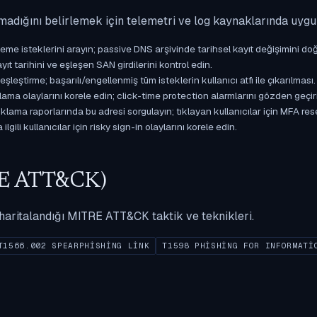
madığını belirlemek için telemetri ve log kaynaklarında uyg
isteklerini arayın; passive DNS arşivinde tarihsel kayıt değişimini doğ
yıt tarihini ve eşleşen SAN girdilerini kontrol edin.
ştirme; başarılı/engellenmiş tüm isteklerin kullanıcı atfı ile çıkarılması.
ama olaylarını korele edin; click-time protection alarmlarını gözden geçir
ama raporlarında bu adresi sorgulayın; tıklayan kullanıcılar için MFA res
gili kullanıcılar için risky sign-in olaylarını korele edin.
ITRE ATT&CK)
ak haritalandığı MITRE ATT&CK taktik ve teknikleri.
T1566.002 SPEARPHISHING LINK
T1598 PHISHING FOR INFORMATI