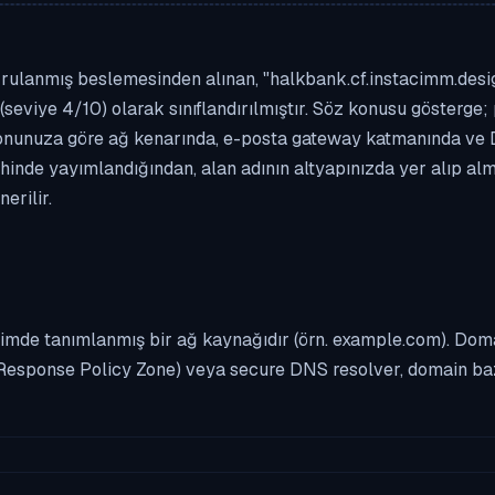
rulanmış beslemesinden alınan, "halkbank.cf.instacimm.design"
(seviye 4/10) olarak sınıflandırılmıştır. Söz konusu gösterge; 
asyonunuza göre ağ kenarında, e-posta gateway katmanında ve
rihinde yayımlandığından, alan adının altyapınızda yer alıp a
erilir.
imde tanımlanmış bir ağ kaynağıdır (örn. example.com). Domai
Response Policy Zone) veya secure DNS resolver, domain bazl