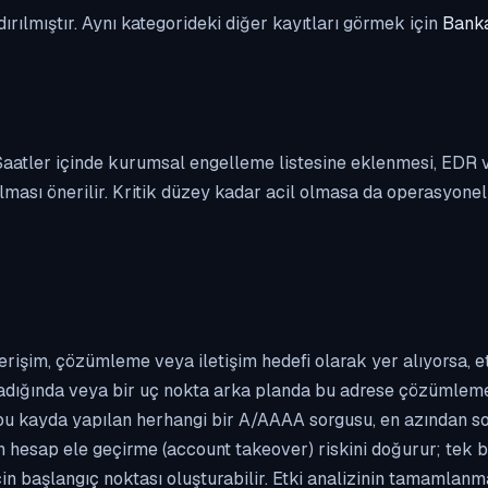
dırılmıştır. Aynı kategorideki diğer kayıtları görmek için
Banka
. Saatler içinde kurumsal engelleme listesine eklenmesi, EDR
ası önerilir. Kritik düzey kadar acil olmasa da operasyonel ön
erişim, çözümleme veya iletişim hedefi olarak yer alıyorsa, 
kladığında veya bir uç nokta arka planda bu adrese çözümleme t
 bu kayda yapılan herhangi bir A/AAAA sorgusu, en azından so
n hesap ele geçirme (account takeover) riskini doğurur; tek b
çin başlangıç noktası oluşturabilir. Etki analizinin tamamlan