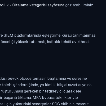
cılık - Oltalama kategorisi sayfasına
göz atabilirsiniz.
 ve SIEM platformlarında eşleştirme kuralı tanımlanması
celiği yüksek tutulmalı, haftalık tehdit avı (threat
etkisi büyük ölçüde temasın bağlamına ve süresine
alebi gönderdiğinde, ya kimlik bilgisi sızıntısı ya da
ruşturulması gereken bir tetikleyici olarak ele
ir başarılı tıklama, MFA bypass teknikleriyle
ması için yukarıdaki senaryolar SOC ekibinin mevcut