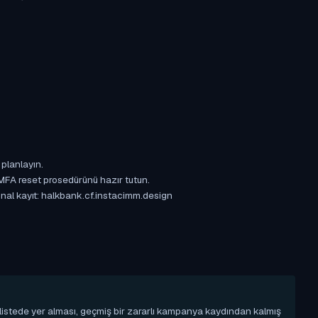
 planlayın.
 MFA reset prosedürünü hazır tutun.
jinal kayıt: halkbank.cf.instacimm.design
u listede yer alması, geçmiş bir zararlı kampanya kaydından kalmış