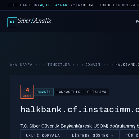
SINIFLANDIRMA
AÇIK KAYNAK
KAYNAK
USOM · CSGB
SENKRONIZAS
Siber
/
Analiz
K
SA
ANA SAYFA
›
TEHDITLER
›
DOMAIN
›
HALKBANK.
4
DOMAIN
BANKACILIK - OLTALAMA
YÜKSEK
halkbank.cf.instacimm.
T.C. Siber Güvenlik Başkanlığı (eski USOM) doğrulanmış
URL'I KOPYALA
LISTEDE GÖSTER →
TÜM D