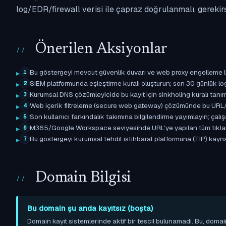
log/EDR/firewall verisi ile çapraz doğrulanmalı, gerekir
Önerilen Aksiyonlar
Bu göstergeyi mevcut güvenlik duvarı ve web proxy engelleme l
1
SIEM platformunda eşleştirme kuralı oluşturun; son 30 günlük l
2
Kurumsal DNS çözümleyicide bu kayıt için sinkholing kuralı tanımla
3
Web içerik filtreleme (secure web gateway) çözümünde bu URL/d
4
Son kullanıcı farkındalık takımına bilgilendirme yayımlayın; çal
5
M365/Google Workspace seviyesinde URL'ye yapılan tüm tıklama ol
6
Bu göstergeyi kurumsal tehdit istihbarat platformuna (TIP) kaynak
7
Domain Bilgisi
Bu domain şu anda kayıtsız (boşta)
Domain kayıt sistemlerinde aktif bir tescil bulunamadı. Bu, domai