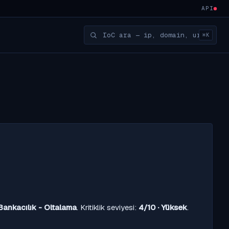
API
⌘K
Bankacılık - Oltalama
. Kritiklik seviyesi:
4/10 · Yüksek
.