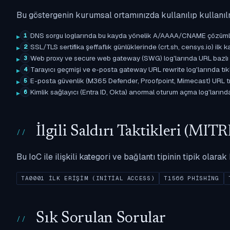
Bu göstergenin kurumsal ortamınızda kullanılıp kullanıl
DNS sorgu loglarında bu kayda yönelik A/AAAA/CNAME çözümleme 
1
SSL/TLS sertifika şeffaflık günlüklerinde (crt.sh, censys.io) ilk ka
2
Web proxy ve secure web gateway (SWG) log'larında URL bazlı eşle
3
Tarayıcı geçmişi ve e-posta gateway URL rewrite log'larında tıkl
4
E-posta güvenlik (M365 Defender, Proofpoint, Mimecast) URL tıkl
5
Kimlik sağlayıcı (Entra ID, Okta) anormal oturum açma log'larında il
6
İlgili Saldırı Taktikleri (M
Bu IoC ile ilişkili kategori ve bağlantı tipinin tipik olar
TA0001 İLK ERIŞIM (INITIAL ACCESS)
T1566 PHISHING
Sık Sorulan Sorular