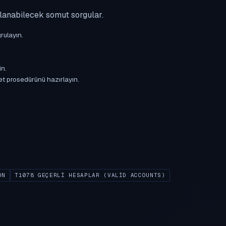
ulanabilecek somut sorgular.
rulayın.
in.
et prosedürünü hazırlayın.
ON
T1078 GEÇERLI HESAPLAR (VALID ACCOUNTS)