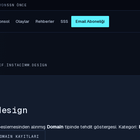
YON
5SN ÖNCE
onsol
Olaylar
Rehberler
SSS
Email Aboneliği
CF.INSTACIMM.DESIGN
design
 beslemesinden alınmış
Domain
tipinde tehdit göstergesi. Kategori:
OMAIN KAYITLARI