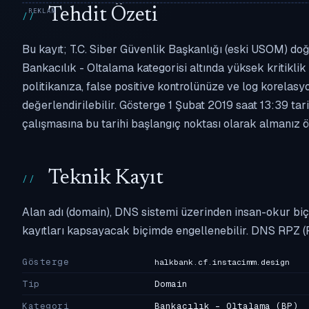
Tehdit Özeti
Bu kayıt; T.C. Siber Güvenlik Başkanlığı (eski USOM) doğ
Bankacılık - Oltalama kategorisi altında yüksek kritiklik 
politikanıza, false positive kontrolünüze ve log korel
değerlendirilebilir. Gösterge 1 Şubat 2019 saat 13:39 ta
çalışmasına bu tarihi başlangıç noktası olarak almanız ön
Teknik Kayıt
Alan adı (domain), DNS sistemi üzerinden insan-okur biç
kayıtları kapsayacak biçimde engellenebilir. DNS RPZ (
Gösterge
halkbank.cf.instacimm.design
Tip
Domain
Kategori
Bankacılık - Oltalama
(BP)