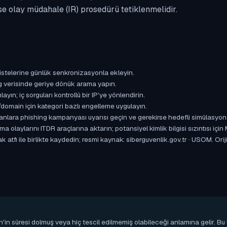
se olay müdahale (IR) prosedürü tetiklenmelidir.
istelerine günlük senkronizasyonla ekleyin.
og verisinde geriye dönük arama yapın.
yın; iç sorguları kontrollü bir IP'ye yönlendirin.
omain için kategori bazlı engelleme uygulayın.
ışanlara phishing kampanyası uyarısı geçin ve gerekirse hedefli simülasyon
aylarını ITDR araçlarına aktarın; potansiyel kimlik bilgisi sızıntısı için
 atfı ile birlikte kaydedin; resmi kaynak: siberguvenlik.gov.tr · USOM. Ori
n'in süresi dolmuş veya hiç tescil edilmemiş olabileceği anlamına gelir. B