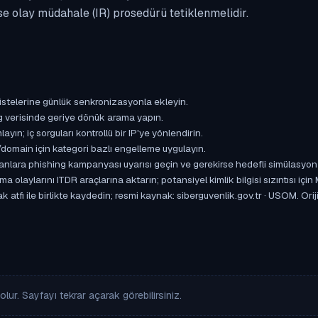
se olay müdahale (IR) prosedürü tetiklenmelidir.
istelerine günlük senkronizasyonla ekleyin.
og verisinde geriye dönük arama yapın.
yın; iç sorguları kontrollü bir IP'ye yönlendirin.
omain için kategori bazlı engelleme uygulayın.
ışanlara phishing kampanyası uyarısı geçin ve gerekirse hedefli simülasyon
aylarını ITDR araçlarına aktarın; potansiyel kimlik bilgisi sızıntısı için
 atfı ile birlikte kaydedin; resmi kaynak: siberguvenlik.gov.tr · USOM. Orij
lur. Sayfayı tekrar açarak görebilirsiniz.