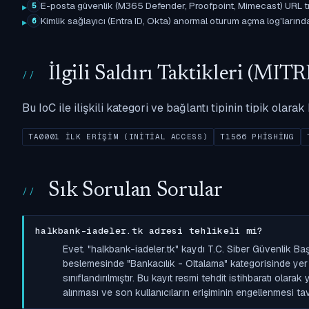
E-posta güvenlik (M365 Defender, Proofpoint, Mimecast) URL tıkl
5
Kimlik sağlayıcı (Entra ID, Okta) anormal oturum açma log'larında il
6
İlgili Saldırı Taktikleri (M
Bu IoC ile ilişkili kategori ve bağlantı tipinin tipik olar
TA0001 İLK ERIŞIM (INITIAL ACCESS)
T1566 PHISHING
Sık Sorulan Sorular
halkbank-iadeler.tk adresi tehlikeli mi?
Evet. "halkbank-iadeler.tk" kaydı T.C. Siber Güvenlik Ba
beslemesinde "Bankacılık - Oltalama" kategorisinde yer a
sınıflandırılmıştır. Bu kayıt resmi tehdit istihbaratı olara
alınması ve son kullanıcıların erişiminin engellenmesi tavs