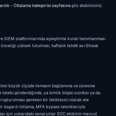
cılık - Oltalama kategorisi sayfasına
göz atabilirsiniz.
 ve SIEM platformlarında eşleştirme kuralı tanımlanması
celiği yüksek tutulmalı, haftalık tehdit avı (threat
etkisi büyük ölçüde temasın bağlamına ve süresine
alebi gönderdiğinde, ya kimlik bilgisi sızıntısı ya da
ruşturulması gereken bir tetikleyici olarak ele
ir başarılı tıklama, MFA bypass teknikleriyle
ması için yukarıdaki senaryolar SOC ekibinin mevcut