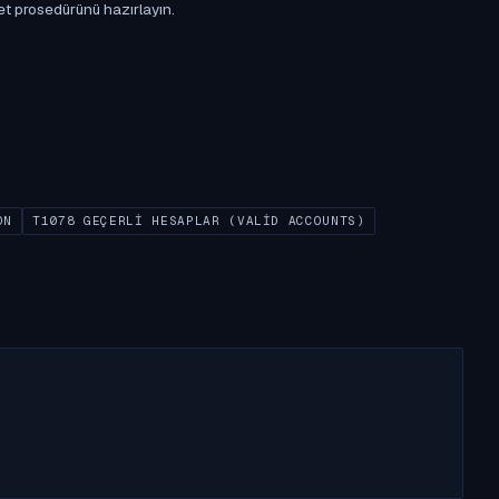
et prosedürünü hazırlayın.
ON
T1078 GEÇERLI HESAPLAR (VALID ACCOUNTS)