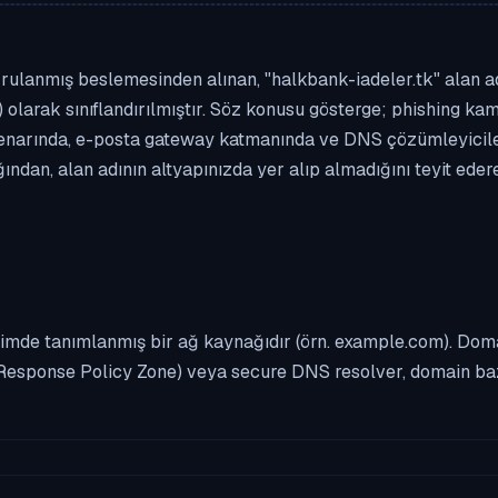
ulanmış beslemesinden alınan, "halkbank-iadeler.tk" alan adı 
 olarak sınıflandırılmıştır. Söz konusu gösterge; phishing kamp
enarında, e-posta gateway katmanında ve DNS çözümleyicileri
ndan, alan adının altyapınızda yer alıp almadığını teyit ede
imde tanımlanmış bir ağ kaynağıdır (örn. example.com). Domai
Response Policy Zone) veya secure DNS resolver, domain bazl