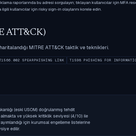
ama raporlarında bu adresi sorgulayın; tıklayan kullanıcılar için MFA res
gili kullanıcılar için risky sign-in olaylarını korele edin.
ITRE ATT&CK)
ak haritalandığı MITRE ATT&CK taktik ve teknikleri.
T1566.002 SPEARPHISHING LINK
T1598 PHISHING FOR INFORMATI
şkanlığı (eski USOM) doğrulanmış tehdit
lmakta ve yüksek kritiklik seviyesi (4/10) ile
k yayımlandığı için kurumsal engelleme listelerine
iye edilir.