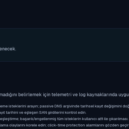
nenecek.
madığını belirlemek için telemetri ve log kaynaklarında uyg
isteklerini arayın; passive DNS arşivinde tarihsel kayıt değişimini doğ
yıt tarihini ve eşleşen SAN girdilerini kontrol edin.
ştirme; başarılı/engellenmiş tüm isteklerin kullanıcı atfı ile çıkarılması.
ama olaylarını korele edin; click-time protection alarmlarını gözden geçir