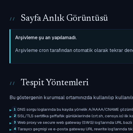
Sayfa Anlık Görüntüsü
Arşivleme şu an yapılamadı.
Arşivleme cron tarafından otomatik olarak tekrar de
Tespit Yöntemleri
Bu göstergenin kurumsal ortamınızda kullanılıp kullanıl
DNS sorgu loglarında bu kayda yönelik A/AAAA/CNAME çözümleme 
1
SSL/TLS sertifika şeffaflık günlüklerinde (crt.sh, censys.io) ilk ka
2
Web proxy ve secure web gateway (SWG) log'larında URL bazlı eşle
3
Tarayıcı geçmişi ve e-posta gateway URL rewrite log'larında tıkl
4