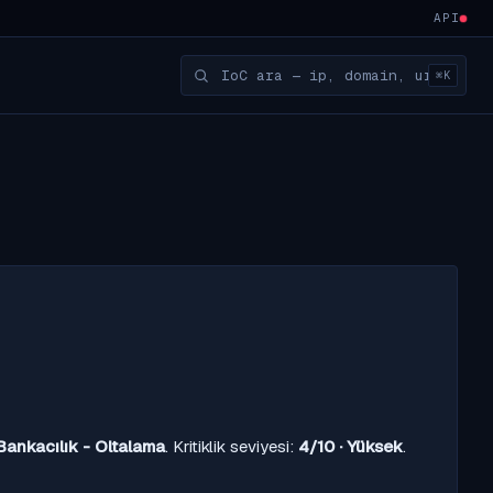
API
⌘K
Bankacılık - Oltalama
. Kritiklik seviyesi:
4/10 · Yüksek
.