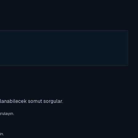
ulanabilecek somut sorgular.
rulayın.
in.