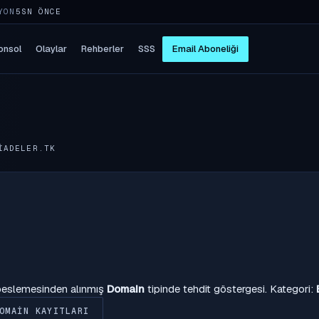
YON
5SN ÖNCE
onsol
Olaylar
Rehberler
SSS
Email Aboneliği
IADELER.TK
 beslemesinden alınmış
Domain
tipinde tehdit göstergesi. Kategori:
OMAIN KAYITLARI