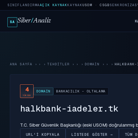
SINIFLANDIRMA
AÇIK KAYNAK
KAYNAK
USOM · CSGB
SENKRONIZAS
Siber
/
Analiz
K
SA
ANA SAYFA
›
TEHDITLER
›
DOMAIN
›
HALKBANK-
4
DOMAIN
BANKACILIK - OLTALAMA
YÜKSEK
halkbank-iadeler.tk
T.C. Siber Güvenlik Başkanlığı (eski USOM) doğrulanmış
URL'I KOPYALA
LISTEDE GÖSTER →
TÜM D