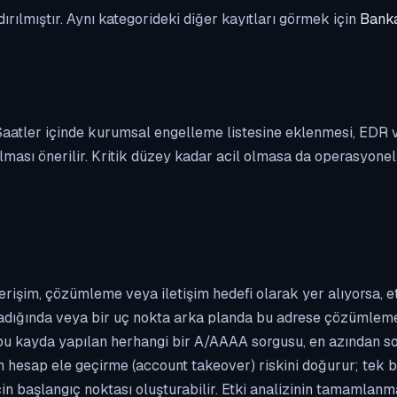
dırılmıştır. Aynı kategorideki diğer kayıtları görmek için
Banka
. Saatler içinde kurumsal engelleme listesine eklenmesi, EDR
ası önerilir. Kritik düzey kadar acil olmasa da operasyonel ön
erişim, çözümleme veya iletişim hedefi olarak yer alıyorsa, 
kladığında veya bir uç nokta arka planda bu adrese çözümleme t
 bu kayda yapılan herhangi bir A/AAAA sorgusu, en azından so
n hesap ele geçirme (account takeover) riskini doğurur; tek b
çin başlangıç noktası oluşturabilir. Etki analizinin tamamlan