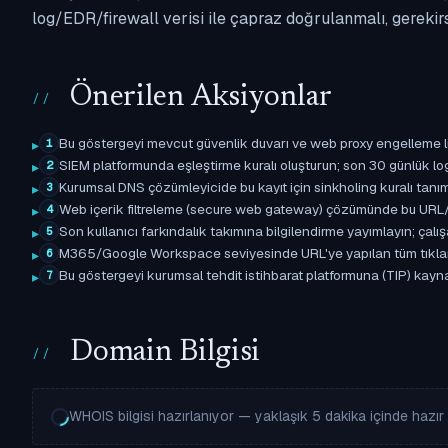
log/EDR/firewall verisi ile çapraz doğrulanmalı, gerekir
Önerilen Aksiyonlar
Bu göstergeyi mevcut güvenlik duvarı ve web proxy engelleme l
1
SIEM platformunda eşleştirme kuralı oluşturun; son 30 günlük l
2
Kurumsal DNS çözümleyicide bu kayıt için sinkholing kuralı tanımla
3
Web içerik filtreleme (secure web gateway) çözümünde bu URL/d
4
Son kullanıcı farkındalık takımına bilgilendirme yayımlayın; çal
5
M365/Google Workspace seviyesinde URL'ye yapılan tüm tıklama ol
6
Bu göstergeyi kurumsal tehdit istihbarat platformuna (TIP) kaynak
7
Domain Bilgisi
WHOIS bilgisi hazırlanıyor — yaklaşık 5 dakika içinde hazır o