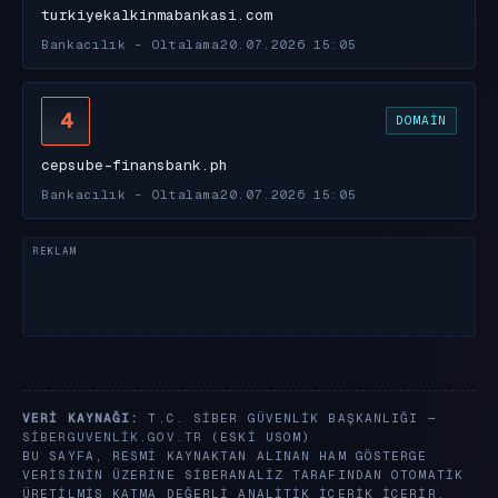
turkiyekalkinmabankasi.com
Bankacılık - Oltalama
20.07.2026 15:05
4
DOMAIN
cepsube-finansbank.ph
Bankacılık - Oltalama
20.07.2026 15:05
VERI KAYNAĞI:
T.C. SIBER GÜVENLIK BAŞKANLIĞI —
SIBERGUVENLIK.GOV.TR
(ESKI USOM)
BU SAYFA, RESMI KAYNAKTAN ALINAN HAM GÖSTERGE
VERISININ ÜZERINE SIBERANALIZ TARAFINDAN OTOMATIK
ÜRETILMIŞ KATMA DEĞERLI ANALITIK IÇERIK IÇERIR.