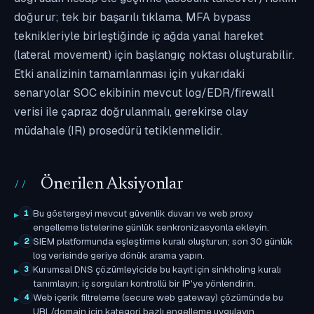
doğurur; tek bir başarılı tıklama, MFA bypass
teknikleriyle birleştiğinde iç ağda yanal hareket
(lateral movement) için başlangıç noktası oluşturabilir.
Etki analizinin tamamlanması için yukarıdaki
senaryolar SOC ekibinin mevcut log/EDR/firewall
verisi ile çapraz doğrulanmalı, gerekirse olay
müdahale (IR) prosedürü tetiklenmelidir.
Önerilen Aksiyonlar
Bu göstergeyi mevcut güvenlik duvarı ve web proxy
1
engelleme listelerine günlük senkronizasyonla ekleyin.
SIEM platformunda eşleştirme kuralı oluşturun; son 30 günlük
2
log verisinde geriye dönük arama yapın.
Kurumsal DNS çözümleyicide bu kayıt için sinkholing kuralı
3
tanımlayın; iç sorguları kontrollü bir IP'ye yönlendirin.
Web içerik filtreleme (secure web gateway) çözümünde bu
4
URL/domain için kategori bazlı engelleme uygulayın.