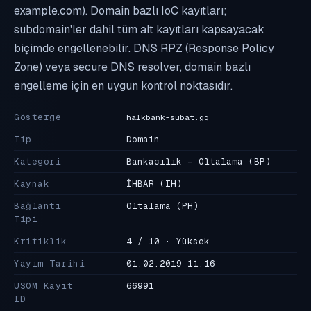
example.com). Domain bazlı IoC kayıtları;
subdomain'ler dahil tüm alt kayıtları kapsayacak
biçimde engellenebilir. DNS RPZ (Response Policy
Zone) veya secure DNS resolver, domain bazlı
engelleme için en uygun kontrol noktasıdır.
Gösterge
halkbank-subat.gq
Tip
Domain
Kategori
Bankacılık - Oltalama
(BP)
Kaynak
İHBAR
(IH)
Bağlantı
Oltalama
(PH)
Tipi
Kritiklik
4 / 10 · Yüksek
Yayım Tarihi
01.02.2019 11:16
USOM Kayıt
66991
ID