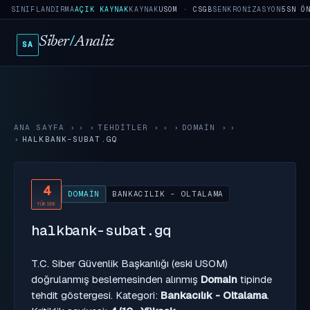
SINIFLANDIRMA
AÇIK KAYNAK
KAYNAK
USOM · CSGB
SENKRONIZASYON
5SN Ö
Siber
/
Analiz
SA
ANA SAYFA
›
TEHDITLER
›
DOMAIN
›
HALKBANK-SUBAT.GQ
4
DOMAIN
BANKACILIK - OLTALAMA
YÜKSEK
halkbank-subat.gq
T.C. Siber Güvenlik Başkanlığı (eski USOM)
doğrulanmış beslemesinden alınmış
Domain
tipinde
tehdit göstergesi. Kategori:
Bankacılık - Oltalama
.