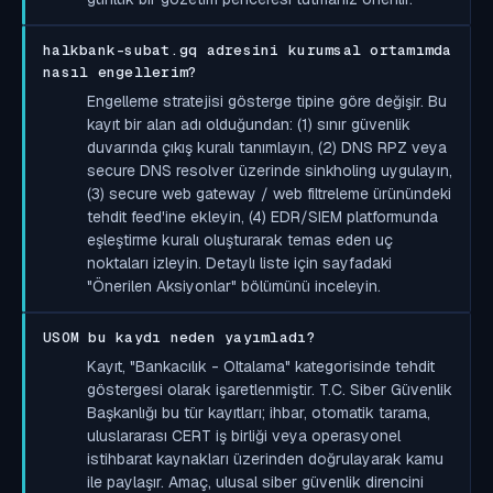
halkbank-subat.gq adresini kurumsal ortamımda
nasıl engellerim?
Engelleme stratejisi gösterge tipine göre değişir. Bu
kayıt bir alan adı olduğundan: (1) sınır güvenlik
duvarında çıkış kuralı tanımlayın, (2) DNS RPZ veya
secure DNS resolver üzerinde sinkholing uygulayın,
(3) secure web gateway / web filtreleme ürünündeki
tehdit feed'ine ekleyin, (4) EDR/SIEM platformunda
eşleştirme kuralı oluşturarak temas eden uç
noktaları izleyin. Detaylı liste için sayfadaki
"Önerilen Aksiyonlar" bölümünü inceleyin.
USOM bu kaydı neden yayımladı?
Kayıt, "Bankacılık - Oltalama" kategorisinde tehdit
göstergesi olarak işaretlenmiştir. T.C. Siber Güvenlik
Başkanlığı bu tür kayıtları; ihbar, otomatik tarama,
uluslararası CERT iş birliği veya operasyonel
istihbarat kaynakları üzerinden doğrulayarak kamu
ile paylaşır. Amaç, ulusal siber güvenlik direncini