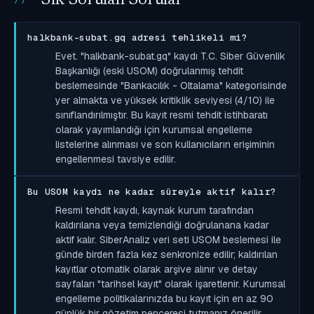
halkbank-subat.gq adresi tehlikeli mi?
Evet. "halkbank-subat.gq" kaydı T.C. Siber Güvenlik
Başkanlığı (eski USOM) doğrulanmış tehdit
beslemesinde "Bankacılık - Oltalama" kategorisinde
yer almakta ve yüksek kritiklik seviyesi (4/10) ile
sınıflandırılmıştır. Bu kayıt resmi tehdit istihbaratı
olarak yayımlandığı için kurumsal engelleme
listelerine alınması ve son kullanıcıların erişiminin
engellenmesi tavsiye edilir.
Bu USOM kaydı ne kadar süreyle aktif kalır?
Resmi tehdit kaydı, kaynak kurum tarafından
kaldırılana veya temizlendiği doğrulanana kadar
aktif kalır. SiberAnaliz veri seti USOM beslemesi ile
günde birden fazla kez senkronize edilir; kaldırılan
kayıtlar otomatik olarak arşive alınır ve detay
sayfaları "tarihsel kayıt" olarak işaretlenir. Kurumsal
engelleme politikalarınızda bu kayıt için en az 90
günlük bir gözetim penceresi tutmanız önerilir.