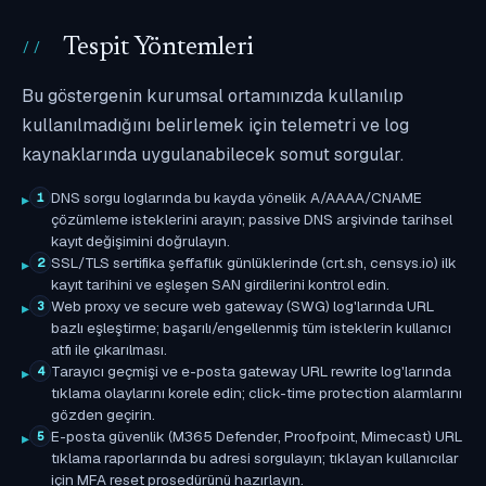
Tespit Yöntemleri
Bu göstergenin kurumsal ortamınızda kullanılıp
kullanılmadığını belirlemek için telemetri ve log
kaynaklarında uygulanabilecek somut sorgular.
DNS sorgu loglarında bu kayda yönelik A/AAAA/CNAME
1
çözümleme isteklerini arayın; passive DNS arşivinde tarihsel
kayıt değişimini doğrulayın.
SSL/TLS sertifika şeffaflık günlüklerinde (crt.sh, censys.io) ilk
2
kayıt tarihini ve eşleşen SAN girdilerini kontrol edin.
Web proxy ve secure web gateway (SWG) log'larında URL
3
bazlı eşleştirme; başarılı/engellenmiş tüm isteklerin kullanıcı
atfı ile çıkarılması.
Tarayıcı geçmişi ve e-posta gateway URL rewrite log'larında
4
tıklama olaylarını korele edin; click-time protection alarmlarını
gözden geçirin.
E-posta güvenlik (M365 Defender, Proofpoint, Mimecast) URL
5
tıklama raporlarında bu adresi sorgulayın; tıklayan kullanıcılar
için MFA reset prosedürünü hazırlayın.