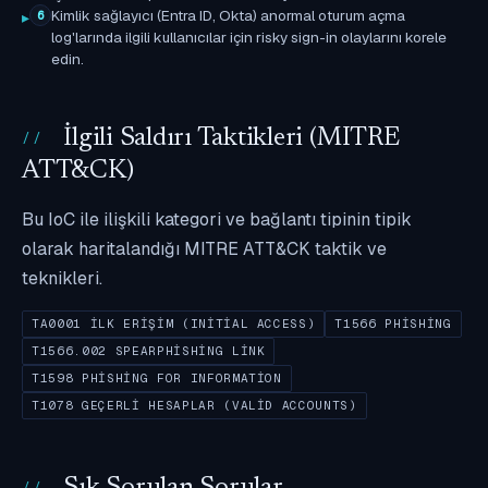
Kimlik sağlayıcı (Entra ID, Okta) anormal oturum açma
6
log'larında ilgili kullanıcılar için risky sign-in olaylarını korele
edin.
İlgili Saldırı Taktikleri (MITRE
ATT&CK)
Bu IoC ile ilişkili kategori ve bağlantı tipinin tipik
olarak haritalandığı MITRE ATT&CK taktik ve
teknikleri.
TA0001 İLK ERIŞIM (INITIAL ACCESS)
T1566 PHISHING
T1566.002 SPEARPHISHING LINK
T1598 PHISHING FOR INFORMATION
T1078 GEÇERLI HESAPLAR (VALID ACCOUNTS)
Sık Sorulan Sorular