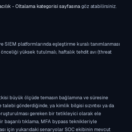
cılık - Oltalama kategorisi sayfasına
göz atabilirsiniz.
 ve SIEM platformlarında eşleştirme kuralı tanımlanması
celiği yüksek tutulmalı, haftalık tehdit avı (threat
etkisi büyük ölçüde temasın bağlamına ve süresine
alebi gönderdiğinde, ya kimlik bilgisi sızıntısı ya da
ruşturulması gereken bir tetikleyici olarak ele
ir başarılı tıklama, MFA bypass teknikleriyle
ması için yukarıdaki senaryolar SOC ekibinin mevcut