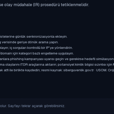
se olay müdahale (IR) prosedürü tetiklenmelidir.
istelerine günlük senkronizasyonla ekleyin.
og verisinde geriye dönük arama yapın.
yın; iç sorguları kontrollü bir IP'ye yönlendirin.
omain için kategori bazlı engelleme uygulayın.
ışanlara phishing kampanyası uyarısı geçin ve gerekirse hedefli simülasyon
aylarını ITDR araçlarına aktarın; potansiyel kimlik bilgisi sızıntısı için
atfı ile birlikte kaydedin; resmi kaynak: siberguvenlik.gov.tr · USOM. Oriji
lur. Sayfayı tekrar açarak görebilirsiniz.