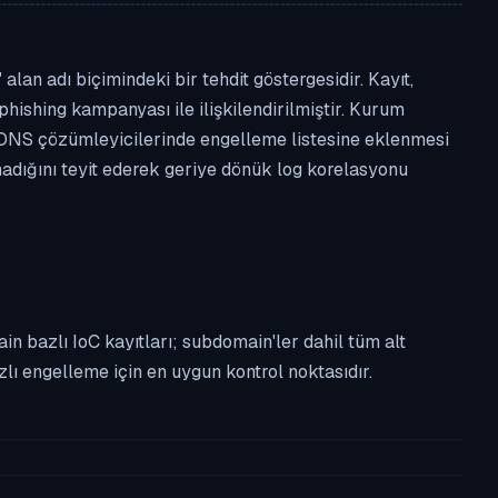
lan adı biçimindeki bir tehdit göstergesidir. Kayıt,
phishing kampanyası ile ilişkilendirilmiştir. Kurum
 DNS çözümleyicilerinde engelleme listesine eklenmesi
lmadığını teyit ederek geriye dönük log korelasyonu
n bazlı IoC kayıtları; subdomain'ler dahil tüm alt
ı engelleme için en uygun kontrol noktasıdır.