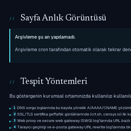
Sayfa Anlık Görüntüsü
Arşivleme şu an yapılamadı.
Arşivleme cron tarafından otomatik olarak tekrar de
Tespit Yöntemleri
Bu göstergenin kurumsal ortamınızda kullanılıp kullanıl
DNS sorgu loglarında bu kayda yönelik A/AAAA/CNAME çözümleme 
1
SSL/TLS sertifika şeffaflık günlüklerinde (crt.sh, censys.io) ilk ka
2
Web proxy ve secure web gateway (SWG) log'larında URL bazlı eşle
3
Tarayıcı geçmişi ve e-posta gateway URL rewrite log'larında tıkl
4