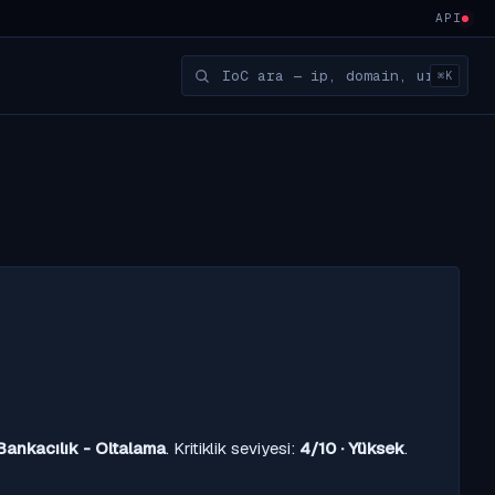
API
⌘K
Bankacılık - Oltalama
. Kritiklik seviyesi:
4/10 · Yüksek
.