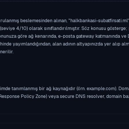
ulanmış beslemesinden alınan, "halkbankasi-subatfirsati.ml" a
(seviye 4/10) olarak sınıflandırılmıştır. Söz konusu gösterge; 
asyonunuza göre ağ kenarında, e-posta gateway katmanında ve
rihinde yayımlandığından, alan adının altyapınızda yer alıp a
erilir.
imde tanımlanmış bir ağ kaynağıdır (örn. example.com). Domai
Response Policy Zone) veya secure DNS resolver, domain bazl