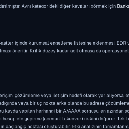
dırılmıştır. Aynı kategorideki diğer kayıtları görmek için
Banka
. Saatler içinde kurumsal engelleme listesine eklenmesi, EDR
ası önerilir. Kritik düzey kadar acil olmasa da operasyonel ön
erişim, çözümleme veya iletişim hedefi olarak yer alıyorsa, 
kladığında veya bir uç nokta arka planda bu adrese çözümleme t
 bu kayda yapılan herhangi bir A/AAAA sorgusu, en azından so
n hesap ele geçirme (account takeover) riskini doğurur; tek b
çin başlangıç noktası oluşturabilir. Etki analizinin tamamlan