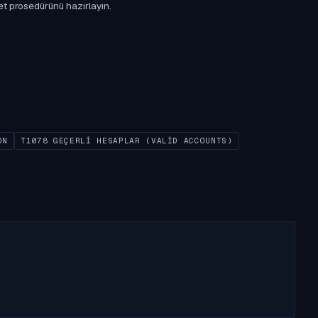
et prosedürünü hazırlayın.
ON
T1078 GEÇERLI HESAPLAR (VALID ACCOUNTS)