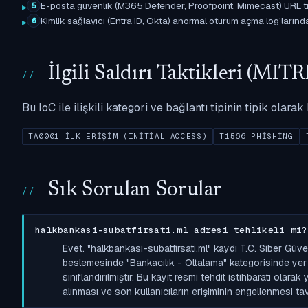
E-posta güvenlik (M365 Defender, Proofpoint, Mimecast) URL tıkl
5
Kimlik sağlayıcı (Entra ID, Okta) anormal oturum açma log'larında il
6
İlgili Saldırı Taktikleri (M
Bu IoC ile ilişkili kategori ve bağlantı tipinin tipik olar
TA0001 İLK ERIŞIM (INITIAL ACCESS)
T1566 PHISHING
Sık Sorulan Sorular
halkbankasi-subatfirsati.ml adresi tehlikeli mi?
Evet. "halkbankasi-subatfirsati.ml" kaydı T.C. Siber Güv
beslemesinde "Bankacılık - Oltalama" kategorisinde yer a
sınıflandırılmıştır. Bu kayıt resmi tehdit istihbaratı olara
alınması ve son kullanıcıların erişiminin engellenmesi tavs