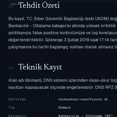
Tehdit Özeti
Bu kayıt; T.C. Siber Güvenlik Başkanlığı (eski USOM) doğr
Bankacılık - Oltalama kategorisi altında yüksek kritiklik 
politikanıza, false positive kontrolünüze ve log korel
değerlendirilebilir. Gösterge 3 Şubat 2019 saat 17:14 ta
çalışmasına bu tarihi başlangıç noktası olarak almanız ön
Teknik Kayıt
Alan adı (domain), DNS sistemi üzerinden insan-okur biç
kayıtları kapsayacak biçimde engellenebilir. DNS RPZ (
Gösterge
halkbankasi-subatfirsati.ml
Tip
Domain
Kategori
Bankacılık - Oltalama
(BP)