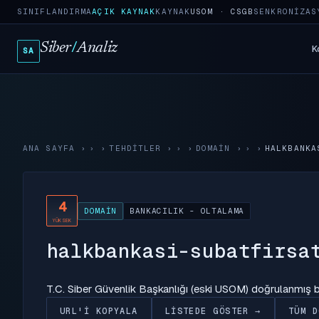
SINIFLANDIRMA
AÇIK KAYNAK
KAYNAK
USOM · CSGB
SENKRONIZAS
Siber
/
Analiz
K
SA
ANA SAYFA
›
TEHDITLER
›
DOMAIN
›
HALKBANKA
4
DOMAIN
BANKACILIK - OLTALAMA
YÜKSEK
halkbankasi-subatfirsa
T.C. Siber Güvenlik Başkanlığı (eski USOM) doğrulanmış
URL'I KOPYALA
LISTEDE GÖSTER →
TÜM D