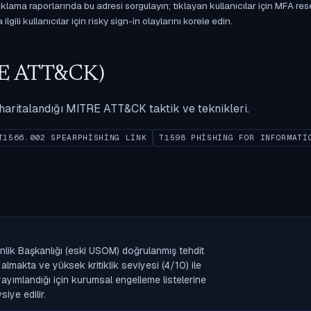
ama raporlarında bu adresi sorgulayın; tıklayan kullanıcılar için MFA res
gili kullanıcılar için risky sign-in olaylarını korele edin.
ITRE ATT&CK)
ak haritalandığı MITRE ATT&CK taktik ve teknikleri.
T1566.002 SPEARPHISHING LINK
T1598 PHISHING FOR INFORMATI
enlik Başkanlığı (eski USOM) doğrulanmış tehdit
lmakta ve yüksek kritiklik seviyesi (4/10) ile
k yayımlandığı için kurumsal engelleme listelerine
iye edilir.