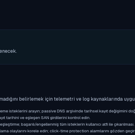
nenecek.
madığını belirlemek için telemetri ve log kaynaklarında uyg
isteklerini arayın; passive DNS arşivinde tarihsel kayıt değişimini doğ
yıt tarihini ve eşleşen SAN girdilerini kontrol edin.
ştirme; başarılı/engellenmiş tüm isteklerin kullanıcı atfı ile çıkarılması.
ama olaylarını korele edin; click-time protection alarmlarını gözden geçir