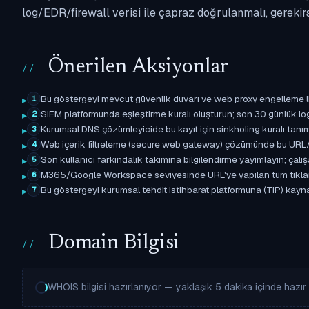
log/EDR/firewall verisi ile çapraz doğrulanmalı, gerekir
Önerilen Aksiyonlar
Bu göstergeyi mevcut güvenlik duvarı ve web proxy engelleme l
1
SIEM platformunda eşleştirme kuralı oluşturun; son 30 günlük l
2
Kurumsal DNS çözümleyicide bu kayıt için sinkholing kuralı tanımla
3
Web içerik filtreleme (secure web gateway) çözümünde bu URL/d
4
Son kullanıcı farkındalık takımına bilgilendirme yayımlayın; çal
5
M365/Google Workspace seviyesinde URL'ye yapılan tüm tıklama ol
6
Bu göstergeyi kurumsal tehdit istihbarat platformuna (TIP) kaynak 
7
Domain Bilgisi
WHOIS bilgisi hazırlanıyor — yaklaşık 5 dakika içinde hazır o