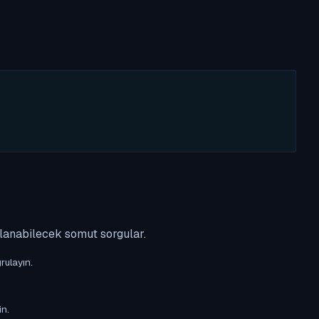
ulanabilecek somut sorgular.
rulayın.
in.