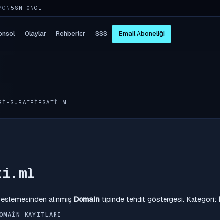
YON
5SN ÖNCE
onsol
Olaylar
Rehberler
SSS
Email Aboneliği
SI-SUBATFIRSATI.ML
ti.ml
 beslemesinden alınmış
Domain
tipinde tehdit göstergesi. Kategori:
OMAIN KAYITLARI