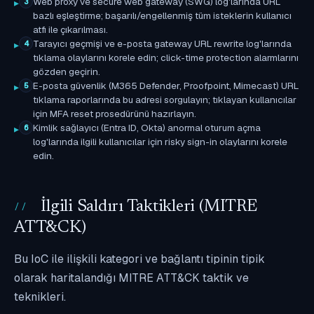
Web proxy ve secure web gateway (SWG) log'larında URL
3
bazlı eşleştirme; başarılı/engellenmiş tüm isteklerin kullanıcı
atfı ile çıkarılması.
Tarayıcı geçmişi ve e-posta gateway URL rewrite log'larında
4
tıklama olaylarını korele edin; click-time protection alarmlarını
gözden geçirin.
E-posta güvenlik (M365 Defender, Proofpoint, Mimecast) URL
5
tıklama raporlarında bu adresi sorgulayın; tıklayan kullanıcılar
için MFA reset prosedürünü hazırlayın.
Kimlik sağlayıcı (Entra ID, Okta) anormal oturum açma
6
log'larında ilgili kullanıcılar için risky sign-in olaylarını korele
edin.
İlgili Saldırı Taktikleri (MITRE
ATT&CK)
Bu IoC ile ilişkili kategori ve bağlantı tipinin tipik
olarak haritalandığı MITRE ATT&CK taktik ve
teknikleri.