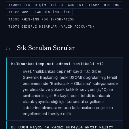
TA0001 İLK ERIŞIM (INITIAL ACCESS)
T1566 PHISHING
T1566.002 SPEARPHISHING LINK
T1598 PHISHING FOR INFORMATION
T1078 GEÇERLI HESAPLAR (VALID ACCOUNTS)
Sık Sorulan Sorular
halkbankasicep.net adresi tehlikeli mi?
Evet. "halkbankasicep.net" kaydı T.C. Siber
Güvenlik Başkanlığı (eski USOM) doğrulanmış tehdit
beslemesinde "Bankacılık - Oltalama" kategorisinde
yer almakta ve yüksek kritiklik seviyesi (4/10) ile
sınıflandırılmıştır. Bu kayıt resmi tehdit istihbaratı
olarak yayımlandığı için kurumsal engelleme
listelerine alınması ve son kullanıcıların erişiminin
engellenmesi tavsiye edilir.
Bu USOM kaydı ne kadar süreyle aktif kalır?