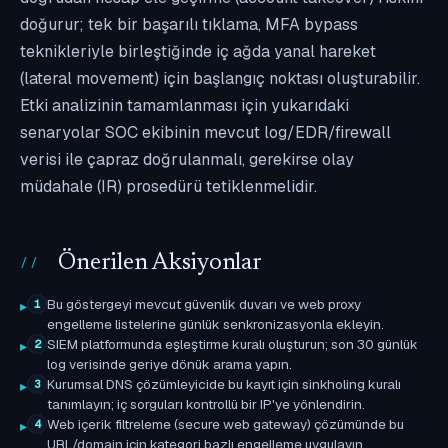
doğurur; tek bir başarılı tıklama, MFA bypass
teknikleriyle birleştiğinde iç ağda yanal hareket
(lateral movement) için başlangıç noktası oluşturabilir.
Etki analizinin tamamlanması için yukarıdaki
senaryolar SOC ekibinin mevcut log/EDR/firewall
verisi ile çapraz doğrulanmalı, gerekirse olay
müdahale (IR) prosedürü tetiklenmelidir.
Önerilen Aksiyonlar
Bu göstergeyi mevcut güvenlik duvarı ve web proxy
1
engelleme listelerine günlük senkronizasyonla ekleyin.
SIEM platformunda eşleştirme kuralı oluşturun; son 30 günlük
2
log verisinde geriye dönük arama yapın.
Kurumsal DNS çözümleyicide bu kayıt için sinkholing kuralı
3
tanımlayın; iç sorguları kontrollü bir IP'ye yönlendirin.
Web içerik filtreleme (secure web gateway) çözümünde bu
4
URL/domain için kategori bazlı engelleme uygulayın.