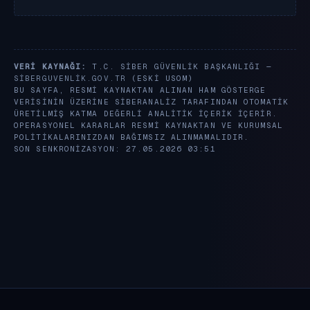
VERI KAYNAĞI:
T.C. SIBER GÜVENLIK BAŞKANLIĞI —
SIBERGUVENLIK.GOV.TR
(ESKI USOM)
BU SAYFA, RESMI KAYNAKTAN ALINAN HAM GÖSTERGE
VERISININ ÜZERINE SIBERANALIZ TARAFINDAN OTOMATIK
ÜRETILMIŞ KATMA DEĞERLI ANALITIK IÇERIK IÇERIR.
OPERASYONEL KARARLAR RESMI KAYNAKTAN VE KURUMSAL
POLITIKALARINIZDAN BAĞIMSIZ ALINMAMALIDIR.
SON SENKRONIZASYON: 27.05.2026 03:51