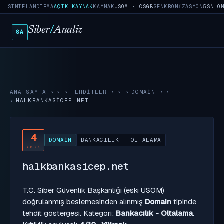
SINIFLANDIRMA
AÇIK KAYNAK
KAYNAK
USOM · CSGB
SENKRONIZASYON
5SN Ö
Siber
/
Analiz
SA
ANA SAYFA
›
TEHDITLER
›
DOMAIN
›
HALKBANKASICEP.NET
4
DOMAIN
BANKACILIK - OLTALAMA
YÜKSEK
halkbankasicep.net
T.C. Siber Güvenlik Başkanlığı (eski USOM)
doğrulanmış beslemesinden alınmış
Domain
tipinde
tehdit göstergesi. Kategori:
Bankacılık - Oltalama
.