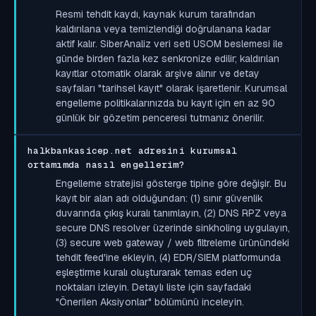
Resmi tehdit kaydı, kaynak kurum tarafından
kaldırılana veya temizlendiği doğrulanana kadar
aktif kalır. SiberAnaliz veri seti USOM beslemesi ile
günde birden fazla kez senkronize edilir; kaldırılan
kayıtlar otomatik olarak arşive alınır ve detay
sayfaları "tarihsel kayıt" olarak işaretlenir. Kurumsal
engelleme politikalarınızda bu kayıt için en az 90
günlük bir gözetim penceresi tutmanız önerilir.
halkbankasicep.net adresini kurumsal
ortamımda nasıl engellerim?
Engelleme stratejisi gösterge tipine göre değişir. Bu
kayıt bir alan adı olduğundan: (1) sınır güvenlik
duvarında çıkış kuralı tanımlayın, (2) DNS RPZ veya
secure DNS resolver üzerinde sinkholing uygulayın,
(3) secure web gateway / web filtreleme ürünündeki
tehdit feed'ine ekleyin, (4) EDR/SIEM platformunda
eşleştirme kuralı oluşturarak temas eden uç
noktaları izleyin. Detaylı liste için sayfadaki
"Önerilen Aksiyonlar" bölümünü inceleyin.