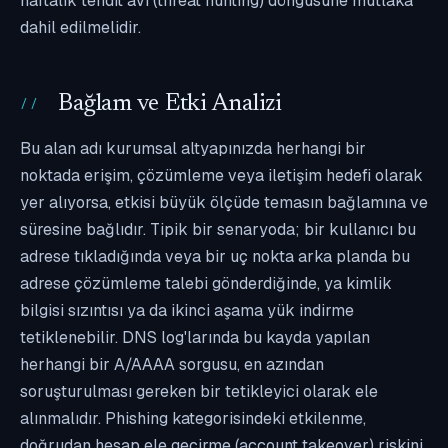
haftalık tehdit avı (threat hunting) döngüsüne mutlaka
dahil edilmelidir.
Bağlam ve Etki Analizi
Bu alan adı kurumsal altyapınızda herhangi bir
noktada erişim, çözümleme veya iletişim hedefi olarak
yer alıyorsa, etkisi büyük ölçüde temasın bağlamına ve
süresine bağlıdır. Tipik bir senaryoda; bir kullanıcı bu
adrese tıkladığında veya bir uç nokta arka planda bu
adrese çözümleme talebi gönderdiğinde, ya kimlik
bilgisi sızıntısı ya da ikinci aşama yük indirme
tetiklenebilir. DNS log'larında bu kayda yapılan
herhangi bir A/AAAA sorgusu, en azından
soruşturulması gereken bir tetikleyici olarak ele
alınmalıdır. Phishing kategorisindeki etkilenme,
doğrudan hesap ele geçirme (account takeover) riskini