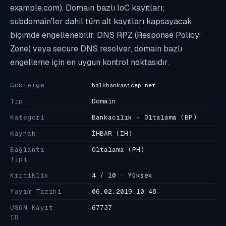
example.com). Domain bazlı IoC kayıtları;
subdomain'ler dahil tüm alt kayıtları kapsayacak
biçimde engellenebilir. DNS RPZ (Response Policy
Zone) veya secure DNS resolver, domain bazlı
engelleme için en uygun kontrol noktasıdır.
Gösterge
halkbankasicep.net
Tip
Domain
Kategori
Bankacılık - Oltalama
(BP)
Kaynak
İHBAR
(IH)
Bağlantı
Oltalama
(PH)
Tipi
Kritiklik
4 / 10 · Yüksek
Yayım Tarihi
06.02.2019 10:48
USOM Kayıt
67737
ID