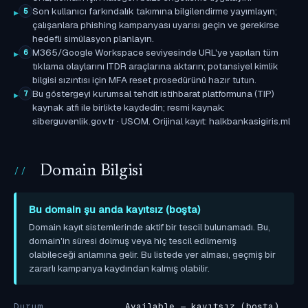
Son kullanıcı farkındalık takımına bilgilendirme yayımlayın;
5
çalışanlara phishing kampanyası uyarısı geçin ve gerekirse
hedefli simülasyon planlayın.
M365/Google Workspace seviyesinde URL'ye yapılan tüm
6
tıklama olaylarını ITDR araçlarına aktarın; potansiyel kimlik
bilgisi sızıntısı için MFA reset prosedürünü hazır tutun.
Bu göstergeyi kurumsal tehdit istihbarat platformuna (TIP)
7
kaynak atfı ile birlikte kaydedin; resmi kaynak:
siberguvenlik.gov.tr · USOM. Orijinal kayıt: halkbankasigiris.ml
Domain Bilgisi
Bu domain şu anda kayıtsız (boşta)
Domain kayıt sistemlerinde aktif bir tescil bulunamadı. Bu,
domain'in süresi dolmuş veya hiç tescil edilmemiş
olabileceği anlamına gelir. Bu listede yer alması, geçmiş bir
zararlı kampanya kaydından kalmış olabilir.
Durum
Available — kayıtsız (boşta)