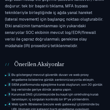
doğurur; tek bir başarılı tıklama, MFA bypass
teknikleriyle birleştiğinde iç ağda yanal hareket
(lateral movement) için başlangıç noktası oluşturabilir.
Etki analizinin tamamlanması için yukarıdaki
senaryolar SOC ekibinin mevcut log/EDR/firewall
verisi ile çapraz doğrulanmalı, gerekirse olay
müdahale (IR) prosedürü tetiklenmelidir.
Önerilen Aksiyonlar
Bu göstergeyi mevcut güvenlik duvarı ve web proxy
1
engelleme listelerine günlük senkronizasyonla ekleyin.
SIEM platformunda eşleştirme kuralı oluşturun; son 30 günlük
2
log verisinde geriye dönük arama yapın.
Kurumsal DNS çözümleyicide bu kayıt için sinkholing kuralı
3
tanımlayın; iç sorguları kontrollü bir IP'ye yönlendirin.
Web içerik filtreleme (secure web gateway) çözümünde bu
4
URL/domain için kategori bazlı engelleme uygulayın.