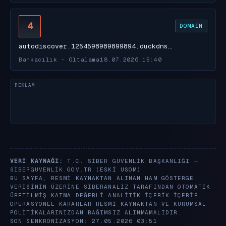
4
DOMAIN
autodiscover.1254598989899894.duckdns…
Bankacılık - Oltalama
18.07.2026 15:40
VERI KAYNAĞI:
T.C. SIBER GÜVENLIK BAŞKANLIĞI —
SIBERGUVENLIK.GOV.TR
(ESKI USOM)
BU SAYFA, RESMI KAYNAKTAN ALINAN HAM GÖSTERGE
VERISININ ÜZERINE SIBERANALIZ TARAFINDAN OTOMATIK
ÜRETILMIŞ KATMA DEĞERLI ANALITIK IÇERIK IÇERIR.
OPERASYONEL KARARLAR RESMI KAYNAKTAN VE KURUMSAL
POLITIKALARINIZDAN BAĞIMSIZ ALINMAMALIDIR.
SON SENKRONIZASYON: 27.05.2026 03:51