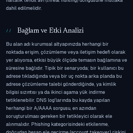
haftalık tehdit avı (threat hunting) döngüsüne mutlaka
dahil edilmelidir.
Bağlam ve Etki Analizi
Bu alan adı kurumsal altyapınızda herhangi bir
noktada erişim, çözümleme veya iletişim hedefi olarak
yer alıyorsa, etkisi büyük ölçüde temasın bağlamına ve
süresine bağlıdır. Tipik bir senaryoda; bir kullanıcı bu
adrese tıkladığında veya bir uç nokta arka planda bu
adrese çözümleme talebi gönderdiğinde, ya kimlik
bilgisi sızıntısı ya da ikinci aşama yük indirme
tetiklenebilir. DNS log'larında bu kayda yapılan
herhangi bir A/AAAA sorgusu, en azından
soruşturulması gereken bir tetikleyici olarak ele
alınmalıdır. Phishing kategorisindeki etkilenme,
doğrudan hesap ele geçirme (account takeover) riskini