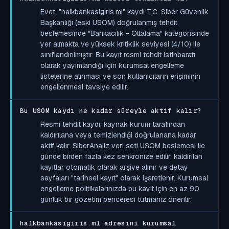
Evet. "halkbankasigiris.ml" kaydı T.C. Siber Güvenlik
Başkanlığı (eski USOM) doğrulanmış tehdit
beslemesinde "Bankacılık - Oltalama" kategorisinde
yer almakta ve yüksek kritiklik seviyesi (4/10) ile
sınıflandırılmıştır. Bu kayıt resmi tehdit istihbaratı
olarak yayımlandığı için kurumsal engelleme
listelerine alınması ve son kullanıcıların erişiminin
engellenmesi tavsiye edilir.
Bu USOM kaydı ne kadar süreyle aktif kalır?
Resmi tehdit kaydı, kaynak kurum tarafından
kaldırılana veya temizlendiği doğrulanana kadar
aktif kalır. SiberAnaliz veri seti USOM beslemesi ile
günde birden fazla kez senkronize edilir; kaldırılan
kayıtlar otomatik olarak arşive alınır ve detay
sayfaları "tarihsel kayıt" olarak işaretlenir. Kurumsal
engelleme politikalarınızda bu kayıt için en az 90
günlük bir gözetim penceresi tutmanız önerilir.
halkbankasigiris.ml adresini kurumsal