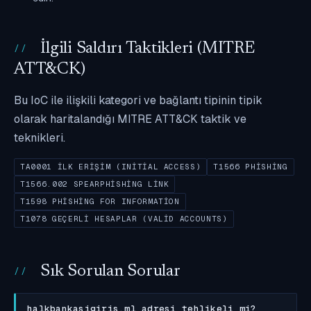
İlgili Saldırı Taktikleri (MITRE
ATT&CK)
Bu IoC ile ilişkili kategori ve bağlantı tipinin tipik
olarak haritalandığı MITRE ATT&CK taktik ve
teknikleri.
TA0001 İLK ERIŞIM (INITIAL ACCESS)
T1566 PHISHING
T1566.002 SPEARPHISHING LINK
T1598 PHISHING FOR INFORMATION
T1078 GEÇERLI HESAPLAR (VALID ACCOUNTS)
Sık Sorulan Sorular
halkbankasigiris.ml adresi tehlikeli mi?