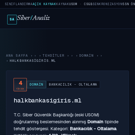
SINIFLANDIRMA
AÇIK KAYNAK
KAYNAK
USOM · CSGB
SENKRONIZASYON
5SN Ö
Siber
/
Analiz
SA
ANA SAYFA
›
TEHDITLER
›
DOMAIN
›
HALKBANKASIGIRIS.ML
4
DOMAIN
BANKACILIK - OLTALAMA
YÜKSEK
halkbankasigiris.ml
T.C. Siber Güvenlik Başkanlığı (eski USOM)
doğrulanmış beslemesinden alınmış
Domain
tipinde
tehdit göstergesi. Kategori:
Bankacılık - Oltalama
.