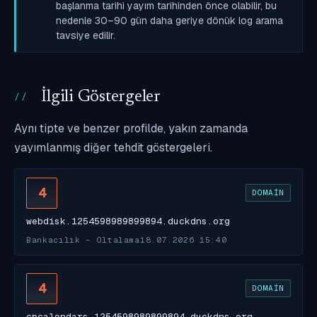
başlanma tarihi yayım tarihinden önce olabilir, bu
nedenle 30–90 gün daha geriye dönük log arama
tavsiye edilir.
İlgili Göstergeler
Aynı tipte ve benzer profilde, yakın zamanda
yayımlanmış diğer tehdit göstergeleri.
4
DOMAIN
webdisk.1254598989899894.duckdns.org
Bankacılık - Oltalama
18.07.2026 15:40
4
DOMAIN
cpcalendars.1254598989899894.duckdns.org