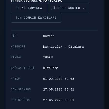
Kritiklik seviyesi:
4/10 · Yüksek
.
URL'I KOPYALA
LISTEDE GÖSTER →
TÜM DOMAIN KAYITLARI
Domain
TIP
Bankacılık - Oltalama
KATEGORI
İHBAR
KAYNAK
Oltalama
BAĞLANTI TIPI
01.02.2019 02:08
YAYIM
27.05.2026 03:51
SON SENKRON
27.05.2026 03:51
İLK GÖRÜLME