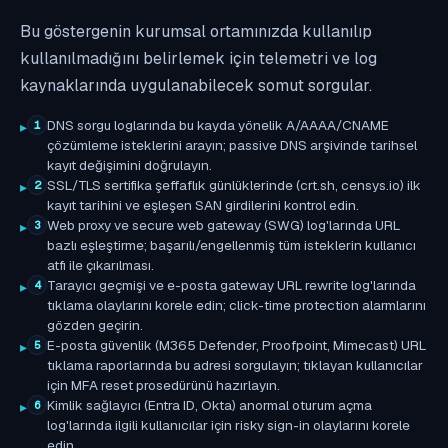
Bu göstergenin kurumsal ortamınızda kullanılıp
kullanılmadığını belirlemek için telemetri ve log
kaynaklarında uygulanabilecek somut sorgular.
DNS sorgu loglarında bu kayda yönelik A/AAAA/CNAME
1
çözümleme isteklerini arayın; passive DNS arşivinde tarihsel
kayıt değişimini doğrulayın.
SSL/TLS sertifika şeffaflık günlüklerinde (crt.sh, censys.io) ilk
2
kayıt tarihini ve eşleşen SAN girdilerini kontrol edin.
Web proxy ve secure web gateway (SWG) log'larında URL
3
bazlı eşleştirme; başarılı/engellenmiş tüm isteklerin kullanıcı
atfı ile çıkarılması.
Tarayıcı geçmişi ve e-posta gateway URL rewrite log'larında
4
tıklama olaylarını korele edin; click-time protection alarmlarını
gözden geçirin.
E-posta güvenlik (M365 Defender, Proofpoint, Mimecast) URL
5
tıklama raporlarında bu adresi sorgulayın; tıklayan kullanıcılar
için MFA reset prosedürünü hazırlayın.
Kimlik sağlayıcı (Entra ID, Okta) anormal oturum açma
6
log'larında ilgili kullanıcılar için risky sign-in olaylarını korele
edin.