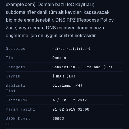
example.com). Domain bazlı IoC kayıtları;
subdomain'ler dahil tüm alt kayıtları kapsayacak
biçimde engellenebilir. DNS RPZ (Response Policy
Zone) veya secure DNS resolver, domain bazlı
engelleme için en uygun kontrol noktasıdır.
Gösterge
halkbankasigiris.ml
Tip
Domain
Kategori
Bankacılık - Oltalama
(BP)
Kaynak
İHBAR
(IH)
Bağlantı
Oltalama
(PH)
Tipi
Kritiklik
4 / 10 · Yüksek
Yayım Tarihi
01.02.2019 02:08
USOM Kayıt
66963
ID