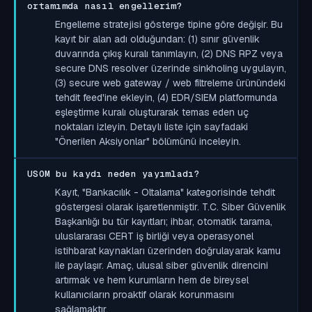
ortamımda nasıl engellerim?
Engelleme stratejisi gösterge tipine göre değişir. Bu
kayıt bir alan adı olduğundan: (1) sınır güvenlik
duvarında çıkış kuralı tanımlayın, (2) DNS RPZ veya
secure DNS resolver üzerinde sinkholing uygulayın,
(3) secure web gateway / web filtreleme ürünündeki
tehdit feed'ine ekleyin, (4) EDR/SIEM platformunda
eşleştirme kuralı oluşturarak temas eden uç
noktaları izleyin. Detaylı liste için sayfadaki
"Önerilen Aksiyonlar" bölümünü inceleyin.
USOM bu kaydı neden yayımladı?
Kayıt, "Bankacılık - Oltalama" kategorisinde tehdit
göstergesi olarak işaretlenmiştir. T.C. Siber Güvenlik
Başkanlığı bu tür kayıtları; ihbar, otomatik tarama,
uluslararası CERT iş birliği veya operasyonel
istihbarat kaynakları üzerinden doğrulayarak kamu
ile paylaşır. Amaç, ulusal siber güvenlik direncini
artırmak ve hem kurumların hem de bireysel
kullanıcıların proaktif olarak korunmasını
sağlamaktır.