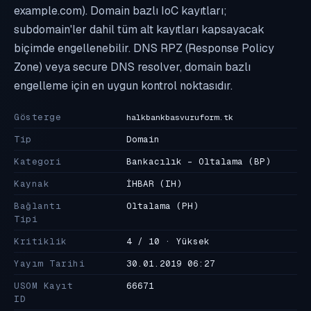
example.com). Domain bazlı IoC kayıtları;
subdomain'ler dahil tüm alt kayıtları kapsayacak
biçimde engellenebilir. DNS RPZ (Response Policy
Zone) veya secure DNS resolver, domain bazlı
engelleme için en uygun kontrol noktasıdır.
Gösterge
halkbankbasvuruform.tk
Tip
Domain
Kategori
Bankacılık - Oltalama
(BP)
Kaynak
İHBAR
(IH)
Bağlantı
Oltalama
(PH)
Tipi
Kritiklik
4 / 10 · Yüksek
Yayım Tarihi
30.01.2019 06:27
USOM Kayıt
66671
ID