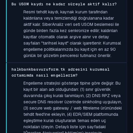
Bu USOM kaydı ne kadar süreyle aktif kalır?
Resmi tehdit kaydı, kaynak kurum tarafından
kaldırılana veya temizlendiği doğrulanana kadar
aktif kalır. SiberAnaliz veri seti USOM beslemesi ile
günde birden fazla kez senkronize edilir; kaldırılan
kayıtlar otomatik olarak arşive alınır ve detay
sayfaları "tarihsel kayıt" olarak işaretlenir. Kurumsal
engelleme politikalarınızda bu kayıt için en az 90
günlük bir gözetim penceresi tutmanız önerilir.
halkbankbasvuruform.tk adresini kurumsal
ortamımda nasıl engellerim?
Engelleme stratejisi gösterge tipine göre değişir. Bu
kayıt bir alan adı olduğundan: (1) sınır güvenlik
duvarında çıkış kuralı tanımlayın, (2) DNS RPZ veya
secure DNS resolver üzerinde sinkholing uygulayın,
(3) secure web gateway / web filtreleme ürünündeki
tehdit feed'ine ekleyin, (4) EDR/SIEM platformunda
eşleştirme kuralı oluşturarak temas eden uç
noktaları izleyin. Detaylı liste için sayfadaki
"Önerilen Aksiyonlar" bölümünü inceleyin.