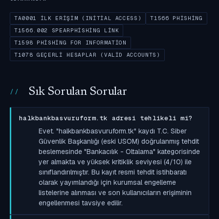
TA0001 İLK ERIŞIM (INITIAL ACCESS)
T1566 PHISHING
T1566.002 SPEARPHISHING LINK
T1598 PHISHING FOR INFORMATION
T1078 GEÇERLI HESAPLAR (VALID ACCOUNTS)
Sık Sorulan Sorular
halkbankbasvuruform.tk adresi tehlikeli mi?
Evet. "halkbankbasvuruform.tk" kaydı T.C. Siber
Güvenlik Başkanlığı (eski USOM) doğrulanmış tehdit
beslemesinde "Bankacılık - Oltalama" kategorisinde
yer almakta ve yüksek kritiklik seviyesi (4/10) ile
sınıflandırılmıştır. Bu kayıt resmi tehdit istihbaratı
olarak yayımlandığı için kurumsal engelleme
listelerine alınması ve son kullanıcıların erişiminin
engellenmesi tavsiye edilir.