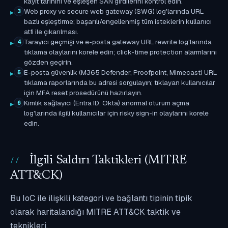
kayıt tarihini ve eşleşen SAN girdilerini kontrol edin.
Web proxy ve secure web gateway (SWG) log'larında URL
3
bazlı eşleştirme; başarılı/engellenmiş tüm isteklerin kullanıcı
atfı ile çıkarılması.
Tarayıcı geçmişi ve e-posta gateway URL rewrite log'larında
4
tıklama olaylarını korele edin; click-time protection alarmlarını
gözden geçirin.
E-posta güvenlik (M365 Defender, Proofpoint, Mimecast) URL
5
tıklama raporlarında bu adresi sorgulayın; tıklayan kullanıcılar
için MFA reset prosedürünü hazırlayın.
Kimlik sağlayıcı (Entra ID, Okta) anormal oturum açma
6
log'larında ilgili kullanıcılar için risky sign-in olaylarını korele
edin.
İlgili Saldırı Taktikleri (MITRE
ATT&CK)
Bu IoC ile ilişkili kategori ve bağlantı tipinin tipik
olarak haritalandığı MITRE ATT&CK taktik ve
teknikleri.