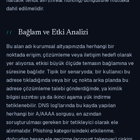
haftalık tehdit avı (threat hunting) döngüsüne mutlaka
dahil edilmelidir.
Bağlam ve Etki Analizi
Bu alan adı kurumsal altyapınızda herhangi bir
noktada erişim, çözümleme veya iletişim hedefi olarak
yer alıyorsa, etkisi büyük ölçüde temasın bağlamına ve
süresine bağlıdır. Tipik bir senaryoda; bir kullanıcı bu
adrese tıkladığında veya bir uç nokta arka planda bu
adrese çözümleme talebi gönderdiğinde, ya kimlik
bilgisi sızıntısı ya da ikinci aşama yük indirme
tetiklenebilir. DNS log'larında bu kayda yapılan
herhangi bir A/AAAA sorgusu, en azından
soruşturulması gereken bir tetikleyici olarak ele
alınmalıdır. Phishing kategorisindeki etkilenme,
doğrudan hesap ele geçirme (account takeover) riskini