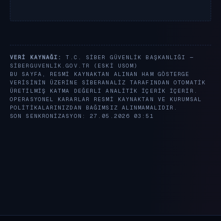
VERI KAYNAĞI:
T.C. SIBER GÜVENLIK BAŞKANLIĞI —
SIBERGUVENLIK.GOV.TR
(ESKI USOM)
BU SAYFA, RESMI KAYNAKTAN ALINAN HAM GÖSTERGE
VERISININ ÜZERINE SIBERANALIZ TARAFINDAN OTOMATIK
ÜRETILMIŞ KATMA DEĞERLI ANALITIK IÇERIK IÇERIR.
OPERASYONEL KARARLAR RESMI KAYNAKTAN VE KURUMSAL
POLITIKALARINIZDAN BAĞIMSIZ ALINMAMALIDIR.
SON SENKRONIZASYON: 27.05.2026 03:51