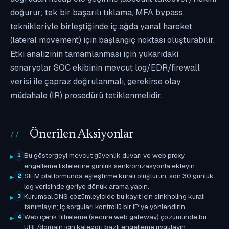
doğurur; tek bir başarılı tıklama, MFA bypass
teknikleriyle birleştiğinde iç ağda yanal hareket
(lateral movement) için başlangıç noktası oluşturabilir.
Etki analizinin tamamlanması için yukarıdaki
senaryolar SOC ekibinin mevcut log/EDR/firewall
verisi ile çapraz doğrulanmalı, gerekirse olay
müdahale (IR) prosedürü tetiklenmelidir.
Önerilen Aksiyonlar
Bu göstergeyi mevcut güvenlik duvarı ve web proxy
1
engelleme listelerine günlük senkronizasyonla ekleyin.
SIEM platformunda eşleştirme kuralı oluşturun; son 30 günlük
2
log verisinde geriye dönük arama yapın.
Kurumsal DNS çözümleyicide bu kayıt için sinkholing kuralı
3
tanımlayın; iç sorguları kontrollü bir IP'ye yönlendirin.
Web içerik filtreleme (secure web gateway) çözümünde bu
4
URL/domain için kategori bazlı engelleme uygulayın.