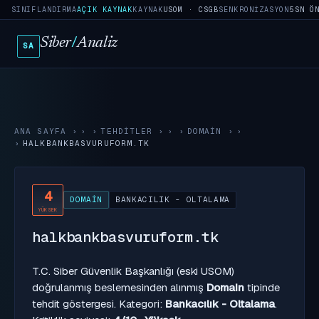
SINIFLANDIRMA
AÇIK KAYNAK
KAYNAK
USOM · CSGB
SENKRONIZASYON
5SN Ö
Siber
/
Analiz
SA
ANA SAYFA
›
TEHDITLER
›
DOMAIN
›
HALKBANKBASVURUFORM.TK
4
DOMAIN
BANKACILIK - OLTALAMA
YÜKSEK
halkbankbasvuruform.tk
T.C. Siber Güvenlik Başkanlığı (eski USOM)
doğrulanmış beslemesinden alınmış
Domain
tipinde
tehdit göstergesi. Kategori:
Bankacılık - Oltalama
.