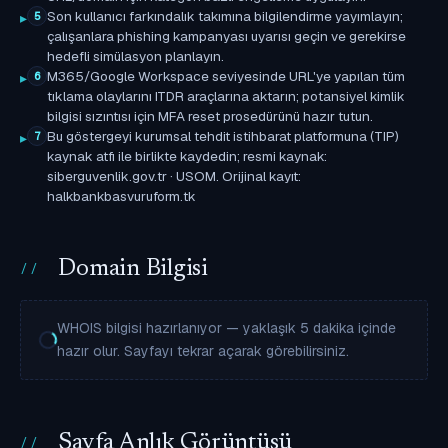
Son kullanıcı farkındalık takımına bilgilendirme yayımlayın;
5
çalışanlara phishing kampanyası uyarısı geçin ve gerekirse
hedefli simülasyon planlayın.
M365/Google Workspace seviyesinde URL'ye yapılan tüm
6
tıklama olaylarını ITDR araçlarına aktarın; potansiyel kimlik
bilgisi sızıntısı için MFA reset prosedürünü hazır tutun.
Bu göstergeyi kurumsal tehdit istihbarat platformuna (TIP)
7
kaynak atfı ile birlikte kaydedin; resmi kaynak:
siberguvenlik.gov.tr · USOM. Orijinal kayıt:
halkbankbasvuruform.tk
Domain Bilgisi
WHOIS bilgisi hazırlanıyor — yaklaşık 5 dakika içinde
hazır olur. Sayfayı tekrar açarak görebilirsiniz.
Sayfa Anlık Görüntüsü