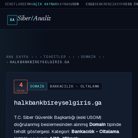
SINIFLANDIRMA
AÇIK KAYNAK
KAYNAK
USOM · CSGB
SENKRONIZASYON
5SN Ö
Siber
/
Analiz
SA
ANA SAYFA
›
TEHDITLER
›
DOMAIN
›
HALKBANKBIREYSELGIRIS.GA
4
DOMAIN
BANKACILIK - OLTALAMA
YÜKSEK
halkbankbireyselgiris.ga
T.C. Siber Güvenlik Başkanlığı (eski USOM)
doğrulanmış beslemesinden alınmış
Domain
tipinde
tehdit göstergesi. Kategori:
Bankacılık - Oltalama
.