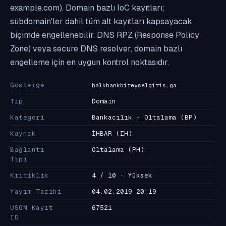
example.com). Domain bazlı IoC kayıtları;
subdomain'ler dahil tüm alt kayıtları kapsayacak
biçimde engellenebilir. DNS RPZ (Response Policy
Zone) veya secure DNS resolver, domain bazlı
engelleme için en uygun kontrol noktasıdır.
Gösterge
halkbankbireyselgiris.ga
Tip
Domain
Kategori
Bankacılık - Oltalama
(BP)
Kaynak
İHBAR
(IH)
Bağlantı
Oltalama
(PH)
Tipi
Kritiklik
4 / 10 · Yüksek
Yayım Tarihi
04.02.2019 20:19
USOM Kayıt
67521
ID