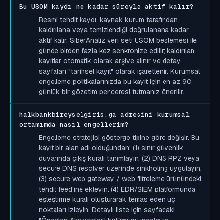
Bu USOM kaydı ne kadar süreyle aktif kalır?
Resmi tehdit kaydı, kaynak kurum tarafından
kaldırılana veya temizlendiği doğrulanana kadar
aktif kalır. SiberAnaliz veri seti USOM beslemesi ile
günde birden fazla kez senkronize edilir; kaldırılan
kayıtlar otomatik olarak arşive alınır ve detay
sayfaları "tarihsel kayıt" olarak işaretlenir. Kurumsal
engelleme politikalarınızda bu kayıt için en az 90
günlük bir gözetim penceresi tutmanız önerilir.
halkbankbireyselgiris.ga adresini kurumsal
ortamımda nasıl engellerim?
Engelleme stratejisi gösterge tipine göre değişir. Bu
kayıt bir alan adı olduğundan: (1) sınır güvenlik
duvarında çıkış kuralı tanımlayın, (2) DNS RPZ veya
secure DNS resolver üzerinde sinkholing uygulayın,
(3) secure web gateway / web filtreleme ürünündeki
tehdit feed'ine ekleyin, (4) EDR/SIEM platformunda
eşleştirme kuralı oluşturarak temas eden uç
noktaları izleyin. Detaylı liste için sayfadaki
"Önerilen Aksiyonlar" bölümünü inceleyin.