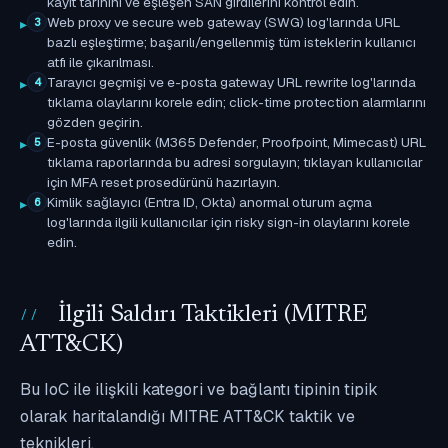
kayıt tarihini ve eşleşen SAN girdilerini kontrol edin.
Web proxy ve secure web gateway (SWG) log'larında URL
3
bazlı eşleştirme; başarılı/engellenmiş tüm isteklerin kullanıcı
atfı ile çıkarılması.
Tarayıcı geçmişi ve e-posta gateway URL rewrite log'larında
4
tıklama olaylarını korele edin; click-time protection alarmlarını
gözden geçirin.
E-posta güvenlik (M365 Defender, Proofpoint, Mimecast) URL
5
tıklama raporlarında bu adresi sorgulayın; tıklayan kullanıcılar
için MFA reset prosedürünü hazırlayın.
Kimlik sağlayıcı (Entra ID, Okta) anormal oturum açma
6
log'larında ilgili kullanıcılar için risky sign-in olaylarını korele
edin.
İlgili Saldırı Taktikleri (MITRE
ATT&CK)
Bu IoC ile ilişkili kategori ve bağlantı tipinin tipik
olarak haritalandığı MITRE ATT&CK taktik ve
teknikleri.