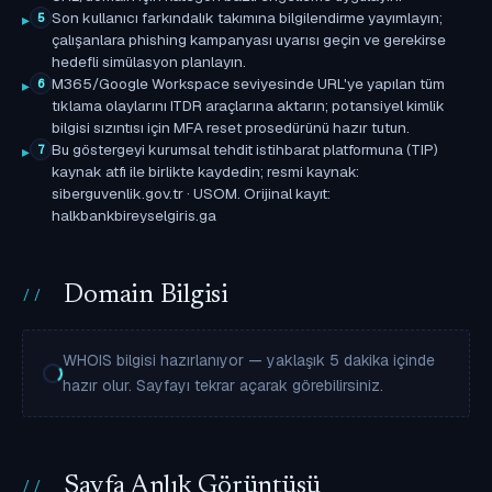
Son kullanıcı farkındalık takımına bilgilendirme yayımlayın;
5
çalışanlara phishing kampanyası uyarısı geçin ve gerekirse
hedefli simülasyon planlayın.
M365/Google Workspace seviyesinde URL'ye yapılan tüm
6
tıklama olaylarını ITDR araçlarına aktarın; potansiyel kimlik
bilgisi sızıntısı için MFA reset prosedürünü hazır tutun.
Bu göstergeyi kurumsal tehdit istihbarat platformuna (TIP)
7
kaynak atfı ile birlikte kaydedin; resmi kaynak:
siberguvenlik.gov.tr · USOM. Orijinal kayıt:
halkbankbireyselgiris.ga
Domain Bilgisi
WHOIS bilgisi hazırlanıyor — yaklaşık 5 dakika içinde
hazır olur. Sayfayı tekrar açarak görebilirsiniz.
Sayfa Anlık Görüntüsü