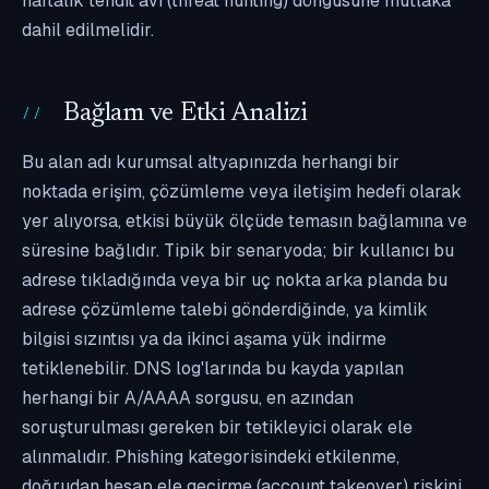
haftalık tehdit avı (threat hunting) döngüsüne mutlaka
dahil edilmelidir.
Bağlam ve Etki Analizi
Bu alan adı kurumsal altyapınızda herhangi bir
noktada erişim, çözümleme veya iletişim hedefi olarak
yer alıyorsa, etkisi büyük ölçüde temasın bağlamına ve
süresine bağlıdır. Tipik bir senaryoda; bir kullanıcı bu
adrese tıkladığında veya bir uç nokta arka planda bu
adrese çözümleme talebi gönderdiğinde, ya kimlik
bilgisi sızıntısı ya da ikinci aşama yük indirme
tetiklenebilir. DNS log'larında bu kayda yapılan
herhangi bir A/AAAA sorgusu, en azından
soruşturulması gereken bir tetikleyici olarak ele
alınmalıdır. Phishing kategorisindeki etkilenme,
doğrudan hesap ele geçirme (account takeover) riskini