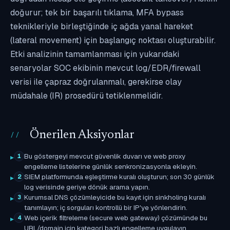
doğurur; tek bir başarılı tıklama, MFA bypass
teknikleriyle birleştiğinde iç ağda yanal hareket
(lateral movement) için başlangıç noktası oluşturabilir.
Etki analizinin tamamlanması için yukarıdaki
senaryolar SOC ekibinin mevcut log/EDR/firewall
verisi ile çapraz doğrulanmalı, gerekirse olay
müdahale (IR) prosedürü tetiklenmelidir.
Önerilen Aksiyonlar
Bu göstergeyi mevcut güvenlik duvarı ve web proxy
1
engelleme listelerine günlük senkronizasyonla ekleyin.
SIEM platformunda eşleştirme kuralı oluşturun; son 30 günlük
2
log verisinde geriye dönük arama yapın.
Kurumsal DNS çözümleyicide bu kayıt için sinkholing kuralı
3
tanımlayın; iç sorguları kontrollü bir IP'ye yönlendirin.
Web içerik filtreleme (secure web gateway) çözümünde bu
4
URL/domain için kategori bazlı engelleme uygulayın.