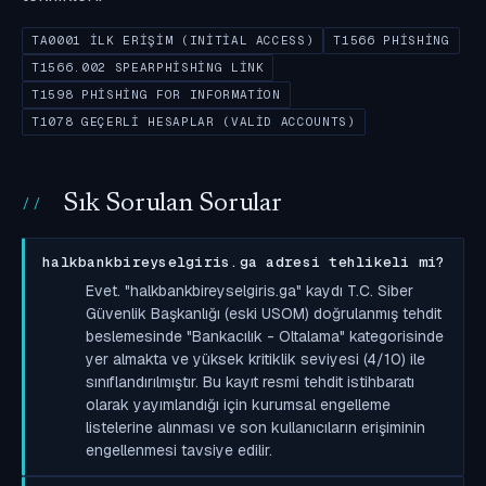
TA0001 İLK ERIŞIM (INITIAL ACCESS)
T1566 PHISHING
T1566.002 SPEARPHISHING LINK
T1598 PHISHING FOR INFORMATION
T1078 GEÇERLI HESAPLAR (VALID ACCOUNTS)
Sık Sorulan Sorular
halkbankbireyselgiris.ga adresi tehlikeli mi?
Evet. "halkbankbireyselgiris.ga" kaydı T.C. Siber
Güvenlik Başkanlığı (eski USOM) doğrulanmış tehdit
beslemesinde "Bankacılık - Oltalama" kategorisinde
yer almakta ve yüksek kritiklik seviyesi (4/10) ile
sınıflandırılmıştır. Bu kayıt resmi tehdit istihbaratı
olarak yayımlandığı için kurumsal engelleme
listelerine alınması ve son kullanıcıların erişiminin
engellenmesi tavsiye edilir.