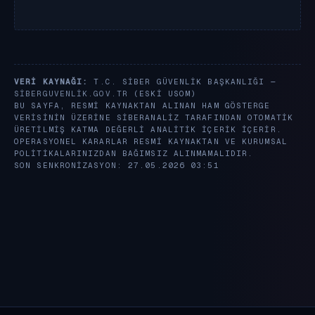
VERI KAYNAĞI:
T.C. SIBER GÜVENLIK BAŞKANLIĞI —
SIBERGUVENLIK.GOV.TR
(ESKI USOM)
BU SAYFA, RESMI KAYNAKTAN ALINAN HAM GÖSTERGE
VERISININ ÜZERINE SIBERANALIZ TARAFINDAN OTOMATIK
ÜRETILMIŞ KATMA DEĞERLI ANALITIK IÇERIK IÇERIR.
OPERASYONEL KARARLAR RESMI KAYNAKTAN VE KURUMSAL
POLITIKALARINIZDAN BAĞIMSIZ ALINMAMALIDIR.
SON SENKRONIZASYON: 27.05.2026 03:51