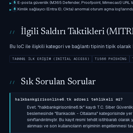
E-posta güvenlik (M365 Defender, Proofpoint, Mimecast) URL tıkl
5
Kimlik sağlayıcı (Entra ID, Okta) anormal oturum açma log'larında il
6
İlgili Saldırı Taktikleri (M
Bu IoC ile ilişkili kategori ve bağlantı tipinin tipik olar
TA0001 İLK ERIŞIM (INITIAL ACCESS)
T1566 PHISHING
Sık Sorulan Sorular
halkbankgirisonline6.tk adresi tehlikeli mi?
Evet. "halkbankgirisonline6.tk" kaydı T.C. Siber Güvenli
beslemesinde "Bankacılık - Oltalama" kategorisinde yer a
sınıflandırılmıştır. Bu kayıt resmi tehdit istihbaratı olara
alınması ve son kullanıcıların erişiminin engellenmesi tavs