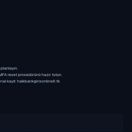
 planlayın.
 MFA reset prosedürünü hazır tutun.
inal kayıt: halkbankgirisonline6.tk