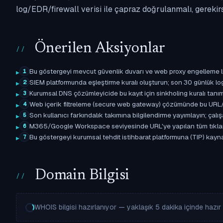
log/EDR/firewall verisi ile çapraz doğrulanmalı, gerekir
Önerilen Aksiyonlar
Bu göstergeyi mevcut güvenlik duvarı ve web proxy engelleme l
1
SIEM platformunda eşleştirme kuralı oluşturun; son 30 günlük l
2
Kurumsal DNS çözümleyicide bu kayıt için sinkholing kuralı tanımla
3
Web içerik filtreleme (secure web gateway) çözümünde bu URL/d
4
Son kullanıcı farkındalık takımına bilgilendirme yayımlayın; çal
5
M365/Google Workspace seviyesinde URL'ye yapılan tüm tıklama ol
6
Bu göstergeyi kurumsal tehdit istihbarat platformuna (TIP) kaynak
7
Domain Bilgisi
WHOIS bilgisi hazırlanıyor — yaklaşık 5 dakika içinde hazır o