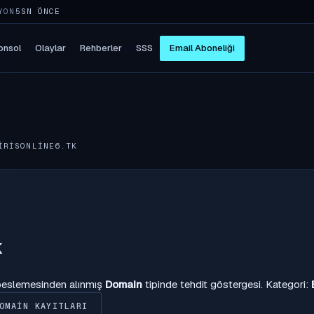
YON
5SN ÖNCE
onsol
Olaylar
Rehberler
SSS
Email Aboneliği
IRISONLINE6.TK
k
 beslemesinden alınmış
Domain
tipinde tehdit göstergesi. Kategori:
OMAIN KAYITLARI