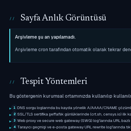
Sayfa Anlık Görüntüsü
Arşivleme şu an yapılamadı.
Arşivleme cron tarafından otomatik olarak tekrar de
Tespit Yöntemleri
Bu göstergenin kurumsal ortamınızda kullanılıp kullanıl
DNS sorgu loglarında bu kayda yönelik A/AAAA/CNAME çözümleme 
1
SSL/TLS sertifika şeffaflık günlüklerinde (crt.sh, censys.io) ilk ka
2
Web proxy ve secure web gateway (SWG) log'larında URL bazlı eşle
3
Tarayıcı geçmişi ve e-posta gateway URL rewrite log'larında tıkl
4