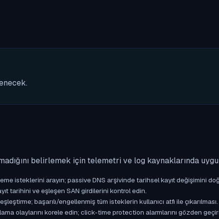
nenecek.
madığını belirlemek için telemetri ve log kaynaklarında uyg
isteklerini arayın; passive DNS arşivinde tarihsel kayıt değişimini doğ
yıt tarihini ve eşleşen SAN girdilerini kontrol edin.
ştirme; başarılı/engellenmiş tüm isteklerin kullanıcı atfı ile çıkarılması.
ama olaylarını korele edin; click-time protection alarmlarını gözden geçir