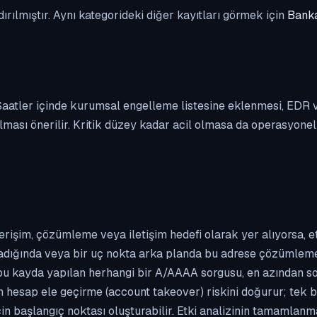
dırılmıştır. Aynı kategorideki diğer kayıtları görmek için
Banka
. Saatler içinde kurumsal engelleme listesine eklenmesi, EDR
ası önerilir. Kritik düzey kadar acil olmasa da operasyonel ön
erişim, çözümleme veya iletişim hedefi olarak yer alıyorsa, 
kladığında veya bir uç nokta arka planda bu adrese çözümleme t
 bu kayda yapılan herhangi bir A/AAAA sorgusu, en azından so
n hesap ele geçirme (account takeover) riskini doğurur; tek b
çin başlangıç noktası oluşturabilir. Etki analizinin tamamlan