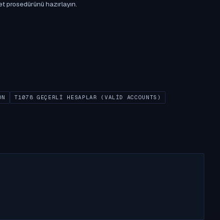
et prosedürünü hazırlayın.
ON
T1078 GEÇERLI HESAPLAR (VALID ACCOUNTS)