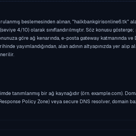
ulanmış beslemesinden alınan, "halkbankgirisonline6.tk" alan 
(seviye 4/10) olarak sınıflandırılmıştır. Söz konusu gösterge; 
asyonunuza göre ağ kenarında, e-posta gateway katmanında ve
rihinde yayımlandığından, alan adının altyapınızda yer alıp 
erilir.
imde tanımlanmış bir ağ kaynağıdır (örn. example.com). Domai
Response Policy Zone) veya secure DNS resolver, domain bazl