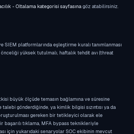
cılık - Oltalama kategorisi sayfasına
göz atabilirsiniz.
 ve SIEM platformlarında eşleştirme kuralı tanımlanması
celiği yüksek tutulmalı, haftalık tehdit avı (threat
etkisi büyük ölçüde temasın bağlamına ve süresine
alebi gönderdiğinde, ya kimlik bilgisi sızıntısı ya da
ruşturulması gereken bir tetikleyici olarak ele
ir başarılı tıklama, MFA bypass teknikleriyle
ması için yukarıdaki senaryolar SOC ekibinin mevcut