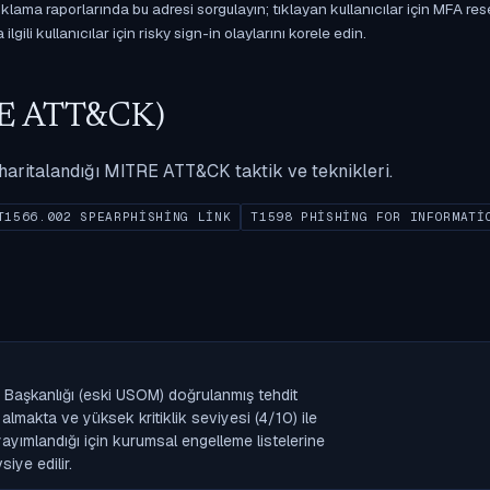
ama raporlarında bu adresi sorgulayın; tıklayan kullanıcılar için MFA res
gili kullanıcılar için risky sign-in olaylarını korele edin.
ITRE ATT&CK)
ak haritalandığı MITRE ATT&CK taktik ve teknikleri.
T1566.002 SPEARPHISHING LINK
T1598 PHISHING FOR INFORMATI
k Başkanlığı (eski USOM) doğrulanmış tehdit
lmakta ve yüksek kritiklik seviyesi (4/10) ile
k yayımlandığı için kurumsal engelleme listelerine
iye edilir.