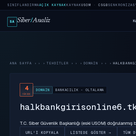
SINIFLANDIRMA
AÇIK KAYNAK
KAYNAK
USOM · CSGB
SENKRONIZAS
Siber
/
Analiz
K
SA
ANA SAYFA
›
TEHDITLER
›
DOMAIN
›
HALKBANKG
4
DOMAIN
BANKACILIK - OLTALAMA
YÜKSEK
halkbankgirisonline6.t
T.C. Siber Güvenlik Başkanlığı (eski USOM) doğrulanmış
URL'I KOPYALA
LISTEDE GÖSTER →
TÜM D