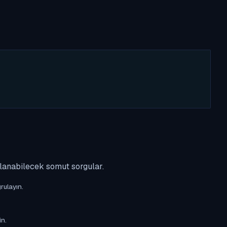
ulanabilecek somut sorgular.
rulayın.
in.