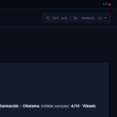
API
⌘K
Bankacılık - Oltalama
. Kritiklik seviyesi:
4/10 · Yüksek
.