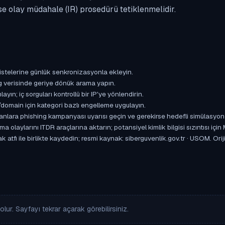
se olay müdahale (IR) prosedürü tetiklenmelidir.
istelerine günlük senkronizasyonla ekleyin.
og verisinde geriye dönük arama yapın.
yın; iç sorguları kontrollü bir IP'ye yönlendirin.
omain için kategori bazlı engelleme uygulayın.
ışanlara phishing kampanyası uyarısı geçin ve gerekirse hedefli simülasyon
aylarını ITDR araçlarına aktarın; potansiyel kimlik bilgisi sızıntısı için
 atfı ile birlikte kaydedin; resmi kaynak: siberguvenlik.gov.tr · USOM. Orij
lur. Sayfayı tekrar açarak görebilirsiniz.