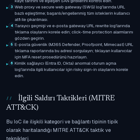
kayıt tarihini ve eşleşen SAN girdilerini kontrol edin.
Web proxy ve secure web gateway (SWG) log'larında URL
3
bazlı eşleştirme; başarılı/engellenmiş tüm isteklerin kullanıcı
atfı ile çıkarılması.
Tarayıcı geçmişi ve e-posta gateway URL rewrite log'larında
4
tıklama olaylarını korele edin; click-time protection alarmlarını
gözden geçirin.
E-posta güvenlik (M365 Defender, Proofpoint, Mimecast) URL
5
tıklama raporlarında bu adresi sorgulayın; tıklayan kullanıcılar
için MFA reset prosedürünü hazırlayın.
Kimlik sağlayıcı (Entra ID, Okta) anormal oturum açma
6
log'larında ilgili kullanıcılar için risky sign-in olaylarını korele
edin.
İlgili Saldırı Taktikleri (MITRE
ATT&CK)
Bu IoC ile ilişkili kategori ve bağlantı tipinin tipik
olarak haritalandığı MITRE ATT&CK taktik ve
teknikleri.