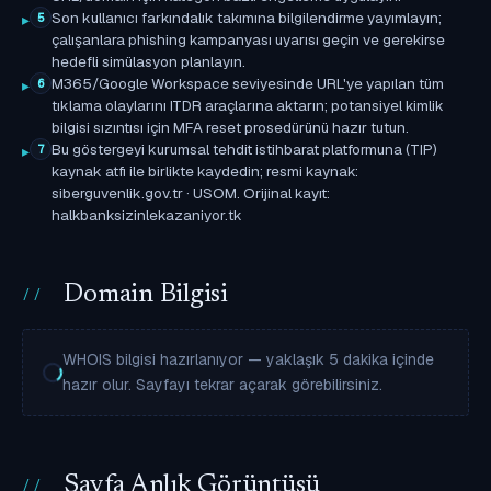
Son kullanıcı farkındalık takımına bilgilendirme yayımlayın;
5
çalışanlara phishing kampanyası uyarısı geçin ve gerekirse
hedefli simülasyon planlayın.
M365/Google Workspace seviyesinde URL'ye yapılan tüm
6
tıklama olaylarını ITDR araçlarına aktarın; potansiyel kimlik
bilgisi sızıntısı için MFA reset prosedürünü hazır tutun.
Bu göstergeyi kurumsal tehdit istihbarat platformuna (TIP)
7
kaynak atfı ile birlikte kaydedin; resmi kaynak:
siberguvenlik.gov.tr · USOM. Orijinal kayıt:
halkbanksizinlekazaniyor.tk
Domain Bilgisi
WHOIS bilgisi hazırlanıyor — yaklaşık 5 dakika içinde
hazır olur. Sayfayı tekrar açarak görebilirsiniz.
Sayfa Anlık Görüntüsü