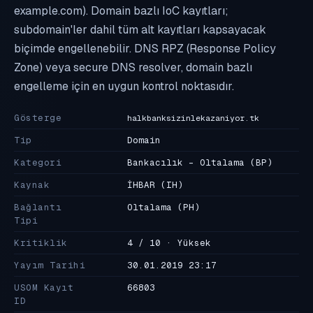
example.com). Domain bazlı IoC kayıtları;
subdomain'ler dahil tüm alt kayıtları kapsayacak
biçimde engellenebilir. DNS RPZ (Response Policy
Zone) veya secure DNS resolver, domain bazlı
engelleme için en uygun kontrol noktasıdır.
Gösterge
halkbanksizinlekazaniyor.tk
Tip
Domain
Kategori
Bankacılık - Oltalama
(BP)
Kaynak
İHBAR
(IH)
Bağlantı
Oltalama
(PH)
Tipi
Kritiklik
4 / 10 · Yüksek
Yayım Tarihi
30.01.2019 23:17
USOM Kayıt
66803
ID