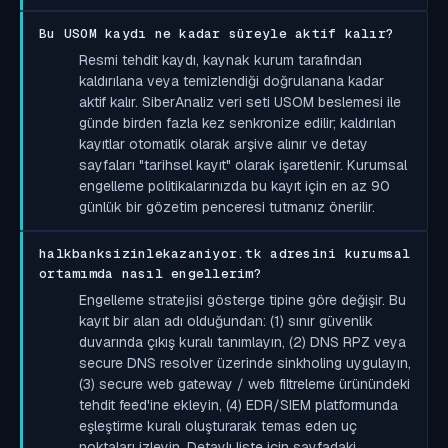
Bu USOM kaydı ne kadar süreyle aktif kalır?
Resmi tehdit kaydı, kaynak kurum tarafından
kaldırılana veya temizlendiği doğrulanana kadar
aktif kalır. SiberAnaliz veri seti USOM beslemesi ile
günde birden fazla kez senkronize edilir; kaldırılan
kayıtlar otomatik olarak arşive alınır ve detay
sayfaları "tarihsel kayıt" olarak işaretlenir. Kurumsal
engelleme politikalarınızda bu kayıt için en az 90
günlük bir gözetim penceresi tutmanız önerilir.
halkbanksizinlekazaniyor.tk adresini kurumsal
ortamımda nasıl engellerim?
Engelleme stratejisi gösterge tipine göre değişir. Bu
kayıt bir alan adı olduğundan: (1) sınır güvenlik
duvarında çıkış kuralı tanımlayın, (2) DNS RPZ veya
secure DNS resolver üzerinde sinkholing uygulayın,
(3) secure web gateway / web filtreleme ürünündeki
tehdit feed'ine ekleyin, (4) EDR/SIEM platformunda
eşleştirme kuralı oluşturarak temas eden uç
noktaları izleyin. Detaylı liste için sayfadaki