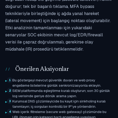
doğurur; tek bir başarılı tıklama, MFA bypass
teknikleriyle birleştiğinde iç ağda yanal hareket
(lateral movement) için başlangıç noktası oluşturabilir.
Etki analizinin tamamlanması için yukarıdaki
senaryolar SOC ekibinin mevcut log/EDR/firewall
verisi ile çapraz doğrulanmalı, gerekirse olay
müdahale (IR) prosedürü tetiklenmelidir.
Önerilen Aksiyonlar
Bu göstergeyi mevcut güvenlik duvarı ve web proxy
1
engelleme listelerine günlük senkronizasyonla ekleyin.
SIEM platformunda eşleştirme kuralı oluşturun; son 30 günlük
2
log verisinde geriye dönük arama yapın.
Kurumsal DNS çözümleyicide bu kayıt için sinkholing kuralı
3
tanımlayın; iç sorguları kontrollü bir IP'ye yönlendirin.
Web içerik filtreleme (secure web gateway) çözümünde bu
4
URL/domain için kategori bazlı engelleme uygulayın.