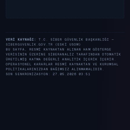
VERI KAYNAĞI:
T.C. SIBER GÜVENLIK BAŞKANLIĞI —
SIBERGUVENLIK.GOV.TR
(ESKI USOM)
BU SAYFA, RESMI KAYNAKTAN ALINAN HAM GÖSTERGE
VERISININ ÜZERINE SIBERANALIZ TARAFINDAN OTOMATIK
ÜRETILMIŞ KATMA DEĞERLI ANALITIK IÇERIK IÇERIR.
OPERASYONEL KARARLAR RESMI KAYNAKTAN VE KURUMSAL
POLITIKALARINIZDAN BAĞIMSIZ ALINMAMALIDIR.
SON SENKRONIZASYON: 27.05.2026 03:51