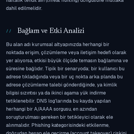
haftalık tehdit avı (threat hunting) döngüsüne mutlaka
dahil edilmelidir.
Bağlam ve Etki Analizi
Bu alan adı kurumsal altyapınızda herhangi bir
noktada erişim, çözümleme veya iletişim hedefi olarak
yer alıyorsa, etkisi büyük ölçüde temasın bağlamına ve
süresine bağlıdır. Tipik bir senaryoda; bir kullanıcı bu
adrese tıkladığında veya bir uç nokta arka planda bu
adrese çözümleme talebi gönderdiğinde, ya kimlik
bilgisi sızıntısı ya da ikinci aşama yük indirme
tetiklenebilir. DNS log'larında bu kayda yapılan
herhangi bir A/AAAA sorgusu, en azından
soruşturulması gereken bir tetikleyici olarak ele
alınmalıdır. Phishing kategorisindeki etkilenme,
doğrudan hesap ele geçirme (account takeover) riskini