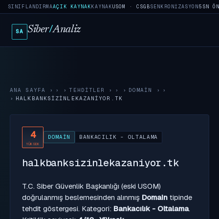
SINIFLANDIRMA
AÇIK KAYNAK
KAYNAK
USOM · CSGB
SENKRONIZASYON
5SN Ö
Siber
/
Analiz
SA
ANA SAYFA
›
TEHDITLER
›
DOMAIN
›
HALKBANKSIZINLEKAZANIYOR.TK
4
DOMAIN
BANKACILIK - OLTALAMA
YÜKSEK
halkbanksizinlekazaniyor.tk
T.C. Siber Güvenlik Başkanlığı (eski USOM)
doğrulanmış beslemesinden alınmış
Domain
tipinde
tehdit göstergesi. Kategori:
Bankacılık - Oltalama
.