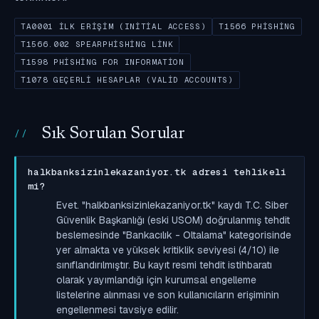
TA0001 İLK ERIŞIM (INITIAL ACCESS)
T1566 PHISHING
T1566.002 SPEARPHISHING LINK
T1598 PHISHING FOR INFORMATION
T1078 GEÇERLI HESAPLAR (VALID ACCOUNTS)
Sık Sorulan Sorular
halkbanksizinlekazaniyor.tk adresi tehlikeli
mi?
Evet. "halkbanksizinlekazaniyor.tk" kaydı T.C. Siber
Güvenlik Başkanlığı (eski USOM) doğrulanmış tehdit
beslemesinde "Bankacılık - Oltalama" kategorisinde
yer almakta ve yüksek kritiklik seviyesi (4/10) ile
sınıflandırılmıştır. Bu kayıt resmi tehdit istihbaratı
olarak yayımlandığı için kurumsal engelleme
listelerine alınması ve son kullanıcıların erişiminin
engellenmesi tavsiye edilir.