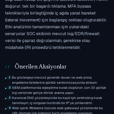
doğurur; tek bir başarılı tıklama, MFA bypass
teknikleriyle birleştiğinde iç ağda yanal hareket
(lateral movement) için başlangıç noktası oluşturabilir.
Etki analizinin tamamlanması için yukarıdaki
senaryolar SOC ekibinin mevcut log/EDR/firewall
verisi ile çapraz doğrulanmalı, gerekirse olay
müdahale (IR) prosedürü tetiklenmelidir.
Önerilen Aksiyonlar
Bu göstergeyi mevcut güvenlik duvarı ve web proxy
1
engelleme listelerine günlük senkronizasyonla ekleyin.
SIEM platformunda eşleştirme kuralı oluşturun; son 30 günlük
2
log verisinde geriye dönük arama yapın.
Kurumsal DNS çözümleyicide bu kayıt için sinkholing kuralı
3
tanımlayın; iç sorguları kontrollü bir IP'ye yönlendirin.
Web içerik filtreleme (secure web gateway) çözümünde bu
4
URL/domain için kategori bazlı engelleme uygulayın.