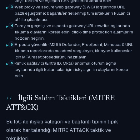
kayıt tarihini ve eşleşen SAN girdilerini kontrol edin.
Web proxy ve secure web gateway (SWG) log'larında URL
3
bazlı eşleştirme; başarılı/engellenmiş tüm isteklerin kullanıcı
atfı ile çıkarılması.
Tarayıcı geçmişi ve e-posta gateway URL rewrite log'larında
4
tıklama olaylarını korele edin; click-time protection alarmlarını
gözden geçirin.
E-posta güvenlik (M365 Defender, Proofpoint, Mimecast) URL
5
tıklama raporlarında bu adresi sorgulayın; tıklayan kullanıcılar
için MFA reset prosedürünü hazırlayın.
Kimlik sağlayıcı (Entra ID, Okta) anormal oturum açma
6
log'larında ilgili kullanıcılar için risky sign-in olaylarını korele
edin.
İlgili Saldırı Taktikleri (MITRE
ATT&CK)
Bu IoC ile ilişkili kategori ve bağlantı tipinin tipik
olarak haritalandığı MITRE ATT&CK taktik ve
teknikleri.