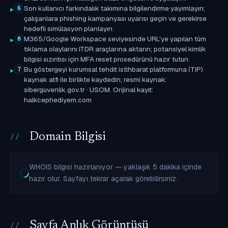
Son kullanıcı farkındalık takımına bilgilendirme yayımlayın;
5
çalışanlara phishing kampanyası uyarısı geçin ve gerekirse
hedefli simülasyon planlayın.
M365/Google Workspace seviyesinde URL'ye yapılan tüm
6
tıklama olaylarını ITDR araçlarına aktarın; potansiyel kimlik
bilgisi sızıntısı için MFA reset prosedürünü hazır tutun.
Bu göstergeyi kurumsal tehdit istihbarat platformuna (TIP)
7
kaynak atfı ile birlikte kaydedin; resmi kaynak:
siberguvenlik.gov.tr · USOM. Orijinal kayıt:
halkcephediyem.com
Domain Bilgisi
WHOIS bilgisi hazırlanıyor — yaklaşık 5 dakika içinde
hazır olur. Sayfayı tekrar açarak görebilirsiniz.
Sayfa Anlık Görüntüsü