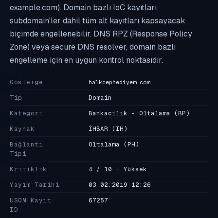
example.com). Domain bazlı IoC kayıtları;
subdomain'ler dahil tüm alt kayıtları kapsayacak
biçimde engellenebilir. DNS RPZ (Response Policy
Zone) veya secure DNS resolver, domain bazlı
engelleme için en uygun kontrol noktasıdır.
Gösterge
halkcephediyem.com
Tip
Domain
Kategori
Bankacılık - Oltalama
(BP)
Kaynak
İHBAR
(IH)
Bağlantı
Oltalama
(PH)
Tipi
Kritiklik
4 / 10 · Yüksek
Yayım Tarihi
03.02.2019 12:26
USOM Kayıt
67257
ID