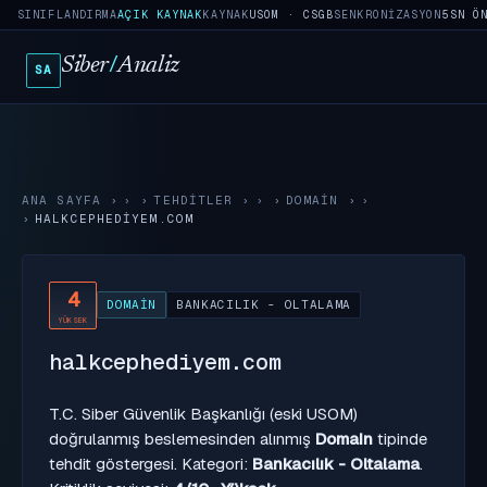
SINIFLANDIRMA
AÇIK KAYNAK
KAYNAK
USOM · CSGB
SENKRONIZASYON
5SN Ö
Siber
/
Analiz
SA
ANA SAYFA
›
TEHDITLER
›
DOMAIN
›
HALKCEPHEDIYEM.COM
4
DOMAIN
BANKACILIK - OLTALAMA
YÜKSEK
halkcephediyem.com
T.C. Siber Güvenlik Başkanlığı (eski USOM)
doğrulanmış beslemesinden alınmış
Domain
tipinde
tehdit göstergesi. Kategori:
Bankacılık - Oltalama
.