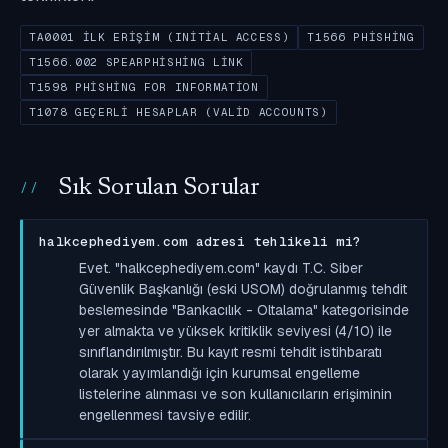
TA0001 İLK ERIŞIM (INITIAL ACCESS)
T1566 PHISHING
T1566.002 SPEARPHISHING LINK
T1598 PHISHING FOR INFORMATION
T1078 GEÇERLI HESAPLAR (VALID ACCOUNTS)
Sık Sorulan Sorular
halkcephediyem.com adresi tehlikeli mi?
Evet. "halkcephediyem.com" kaydı T.C. Siber
Güvenlik Başkanlığı (eski USOM) doğrulanmış tehdit
beslemesinde "Bankacılık - Oltalama" kategorisinde
yer almakta ve yüksek kritiklik seviyesi (4/10) ile
sınıflandırılmıştır. Bu kayıt resmi tehdit istihbaratı
olarak yayımlandığı için kurumsal engelleme
listelerine alınması ve son kullanıcıların erişiminin
engellenmesi tavsiye edilir.