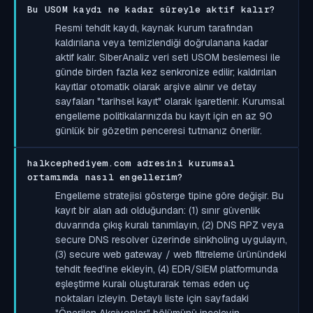
Bu USOM kaydı ne kadar süreyle aktif kalır?
Resmi tehdit kaydı, kaynak kurum tarafından
kaldırılana veya temizlendiği doğrulanana kadar
aktif kalır. SiberAnaliz veri seti USOM beslemesi ile
günde birden fazla kez senkronize edilir; kaldırılan
kayıtlar otomatik olarak arşive alınır ve detay
sayfaları "tarihsel kayıt" olarak işaretlenir. Kurumsal
engelleme politikalarınızda bu kayıt için en az 90
günlük bir gözetim penceresi tutmanız önerilir.
halkcephediyem.com adresini kurumsal
ortamımda nasıl engellerim?
Engelleme stratejisi gösterge tipine göre değişir. Bu
kayıt bir alan adı olduğundan: (1) sınır güvenlik
duvarında çıkış kuralı tanımlayın, (2) DNS RPZ veya
secure DNS resolver üzerinde sinkholing uygulayın,
(3) secure web gateway / web filtreleme ürünündeki
tehdit feed'ine ekleyin, (4) EDR/SIEM platformunda
eşleştirme kuralı oluşturarak temas eden uç
noktaları izleyin. Detaylı liste için sayfadaki
"Önerilen Aksiyonlar" bölümünü inceleyin.