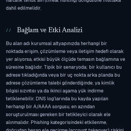
haftalık tehdit avı (threat hunting) döngüsüne mutlaka
dahil edilmelidir.
Bağlam ve Etki Analizi
Bu alan adı kurumsal altyapınızda herhangi bir
noktada erişim, çözümleme veya iletişim hedefi olarak
yer alıyorsa, etkisi büyük ölçüde temasın bağlamına ve
süresine bağlıdır. Tipik bir senaryoda; bir kullanıcı bu
adrese tıkladığında veya bir uç nokta arka planda bu
adrese çözümleme talebi gönderdiğinde, ya kimlik
bilgisi sızıntısı ya da ikinci aşama yük indirme
tetiklenebilir. DNS log'larında bu kayda yapılan
herhangi bir A/AAAA sorgusu, en azından
soruşturulması gereken bir tetikleyici olarak ele
alınmalıdır. Phishing kategorisindeki etkilenme,
doğrudan hesap ele geçirme (account takeover) riskini