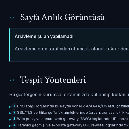
Sayfa Anlık Görüntüsü
Arşivleme şu an yapılamadı.
Arşivleme cron tarafından otomatik olarak tekrar de
Tespit Yöntemleri
Bu göstergenin kurumsal ortamınızda kullanılıp kullanıl
DNS sorgu loglarında bu kayda yönelik A/AAAA/CNAME çözümleme 
1
SSL/TLS sertifika şeffaflık günlüklerinde (crt.sh, censys.io) ilk ka
2
Web proxy ve secure web gateway (SWG) log'larında URL bazlı eşle
3
Tarayıcı geçmişi ve e-posta gateway URL rewrite log'larında tıkl
4