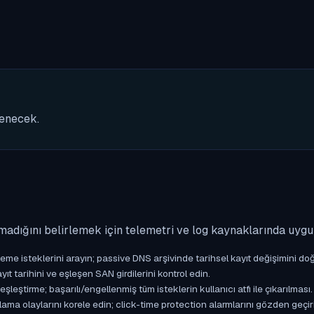
nenecek.
madığını belirlemek için telemetri ve log kaynaklarında uyg
isteklerini arayın; passive DNS arşivinde tarihsel kayıt değişimini doğ
yıt tarihini ve eşleşen SAN girdilerini kontrol edin.
ştirme; başarılı/engellenmiş tüm isteklerin kullanıcı atfı ile çıkarılması.
ama olaylarını korele edin; click-time protection alarmlarını gözden geçir