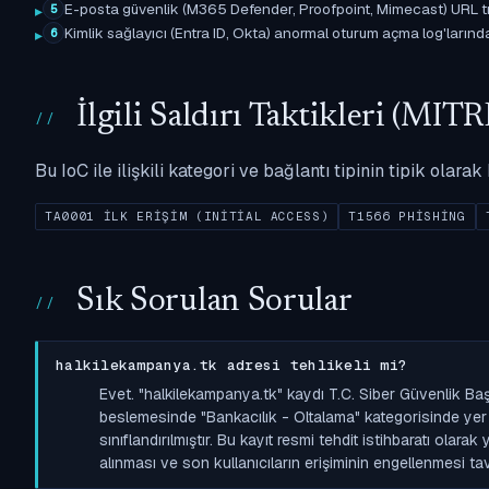
E-posta güvenlik (M365 Defender, Proofpoint, Mimecast) URL tıkl
5
Kimlik sağlayıcı (Entra ID, Okta) anormal oturum açma log'larında il
6
İlgili Saldırı Taktikleri (M
Bu IoC ile ilişkili kategori ve bağlantı tipinin tipik olar
TA0001 İLK ERIŞIM (INITIAL ACCESS)
T1566 PHISHING
Sık Sorulan Sorular
halkilekampanya.tk adresi tehlikeli mi?
Evet. "halkilekampanya.tk" kaydı T.C. Siber Güvenlik Ba
beslemesinde "Bankacılık - Oltalama" kategorisinde yer a
sınıflandırılmıştır. Bu kayıt resmi tehdit istihbaratı olara
alınması ve son kullanıcıların erişiminin engellenmesi tavs