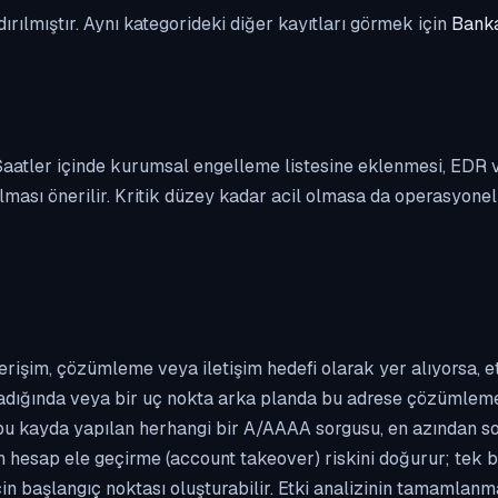
dırılmıştır. Aynı kategorideki diğer kayıtları görmek için
Banka
. Saatler içinde kurumsal engelleme listesine eklenmesi, EDR
ası önerilir. Kritik düzey kadar acil olmasa da operasyonel ön
erişim, çözümleme veya iletişim hedefi olarak yer alıyorsa, 
kladığında veya bir uç nokta arka planda bu adrese çözümleme t
 bu kayda yapılan herhangi bir A/AAAA sorgusu, en azından so
n hesap ele geçirme (account takeover) riskini doğurur; tek b
çin başlangıç noktası oluşturabilir. Etki analizinin tamamlan