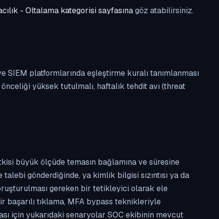
cılık - Oltalama kategorisi sayfasına
göz atabilirsiniz.
 ve SIEM platformlarında eşleştirme kuralı tanımlanması
celiği yüksek tutulmalı, haftalık tehdit avı (threat
etkisi büyük ölçüde temasın bağlamına ve süresine
alebi gönderdiğinde, ya kimlik bilgisi sızıntısı ya da
ruşturulması gereken bir tetikleyici olarak ele
ir başarılı tıklama, MFA bypass teknikleriyle
ması için yukarıdaki senaryolar SOC ekibinin mevcut