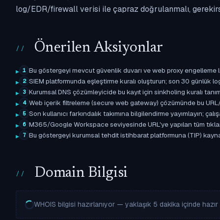
log/EDR/firewall verisi ile çapraz doğrulanmalı, gerekir
Önerilen Aksiyonlar
Bu göstergeyi mevcut güvenlik duvarı ve web proxy engelleme l
1
SIEM platformunda eşleştirme kuralı oluşturun; son 30 günlük l
2
Kurumsal DNS çözümleyicide bu kayıt için sinkholing kuralı tanımla
3
Web içerik filtreleme (secure web gateway) çözümünde bu URL/d
4
Son kullanıcı farkındalık takımına bilgilendirme yayımlayın; çal
5
M365/Google Workspace seviyesinde URL'ye yapılan tüm tıklama ol
6
Bu göstergeyi kurumsal tehdit istihbarat platformuna (TIP) kaynak
7
Domain Bilgisi
WHOIS bilgisi hazırlanıyor — yaklaşık 5 dakika içinde hazır o