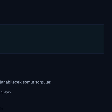
ulanabilecek somut sorgular.
rulayın.
in.