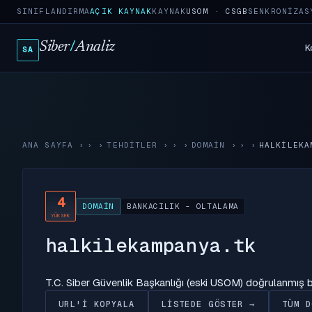
SINIFLANDIRMA
AÇIK KAYNAK
KAYNAK
USOM · CSGB
SENKRONIZAS
Siber
/
Analiz
K
SA
ANA SAYFA
›
TEHDITLER
›
DOMAIN
›
HALKILEKA
4
DOMAIN
BANKACILIK - OLTALAMA
YÜKSEK
halkilekampanya.tk
T.C. Siber Güvenlik Başkanlığı (eski USOM) doğrulanmış
URL'I KOPYALA
LISTEDE GÖSTER →
TÜM D