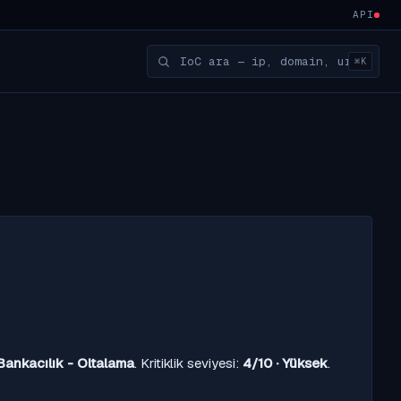
API
⌘K
Bankacılık - Oltalama
. Kritiklik seviyesi:
4/10 · Yüksek
.