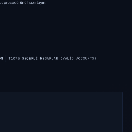
et prosedürünü hazırlayın.
ON
T1078 GEÇERLI HESAPLAR (VALID ACCOUNTS)