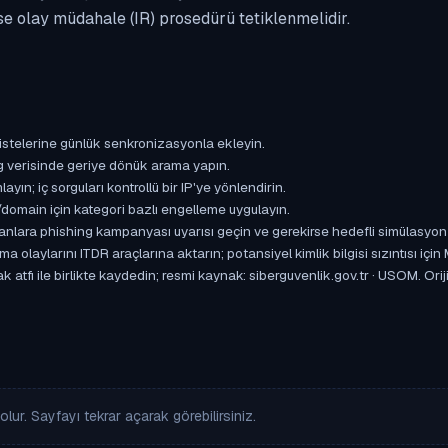
se olay müdahale (IR) prosedürü tetiklenmelidir.
istelerine günlük senkronizasyonla ekleyin.
og verisinde geriye dönük arama yapın.
yın; iç sorguları kontrollü bir IP'ye yönlendirin.
omain için kategori bazlı engelleme uygulayın.
ışanlara phishing kampanyası uyarısı geçin ve gerekirse hedefli simülasyon
aylarını ITDR araçlarına aktarın; potansiyel kimlik bilgisi sızıntısı için
 atfı ile birlikte kaydedin; resmi kaynak: siberguvenlik.gov.tr · USOM. Ori
lur. Sayfayı tekrar açarak görebilirsiniz.