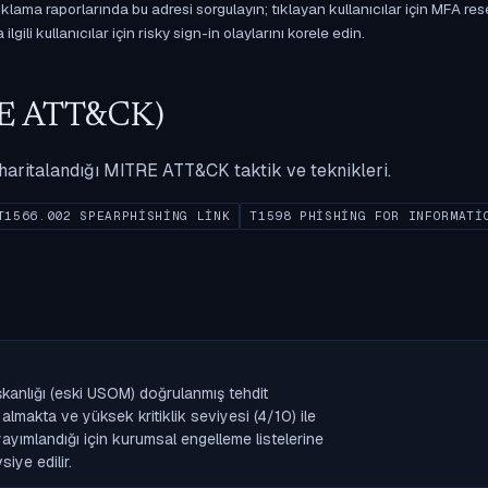
ama raporlarında bu adresi sorgulayın; tıklayan kullanıcılar için MFA res
gili kullanıcılar için risky sign-in olaylarını korele edin.
ITRE ATT&CK)
ak haritalandığı MITRE ATT&CK taktik ve teknikleri.
T1566.002 SPEARPHISHING LINK
T1598 PHISHING FOR INFORMATI
şkanlığı (eski USOM) doğrulanmış tehdit
lmakta ve yüksek kritiklik seviyesi (4/10) ile
k yayımlandığı için kurumsal engelleme listelerine
iye edilir.