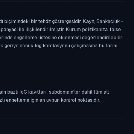
biçimindeki bir tehdit göstergesidir. Kayıt, Bankacılık -
anyası ile ilişkilendirilmiştir. Kurum politikanıza, false
nde engelleme listesine eklenmesi değerlendirilebilir.
ek geriye dönük log korelasyonu çalışmasına bu tarihi
n bazlı IoC kayıtları; subdomain'ler dahil tüm alt
ı engelleme için en uygun kontrol noktasıdır.