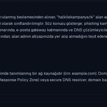
rulanmış beslemesinden alınan, "halkilekampanya.tk" alan adı 
 olarak sınıflandırılmıştır. Söz konusu gösterge; phishing kamp
enarında, e-posta gateway katmanında ve DNS çözümleyicileri
ndan, alan adının altyapınızda yer alıp almadığını teyit eder
imde tanımlanmış bir ağ kaynağıdır (örn. example.com). Domai
Response Policy Zone) veya secure DNS resolver, domain bazl