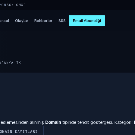
YON
5SN ÖNCE
onsol
Olaylar
Rehberler
SSS
Email Aboneliği
MPANYA.TK
 beslemesinden alınmış
Domain
tipinde tehdit göstergesi. Kategori:
OMAIN KAYITLARI