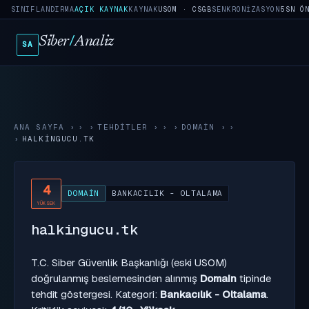
SINIFLANDIRMA
AÇIK KAYNAK
KAYNAK
USOM · CSGB
SENKRONIZASYON
5SN Ö
Siber
/
Analiz
SA
ANA SAYFA
›
TEHDITLER
›
DOMAIN
›
HALKINGUCU.TK
4
DOMAIN
BANKACILIK - OLTALAMA
YÜKSEK
halkingucu.tk
T.C. Siber Güvenlik Başkanlığı (eski USOM)
doğrulanmış beslemesinden alınmış
Domain
tipinde
tehdit göstergesi. Kategori:
Bankacılık - Oltalama
.