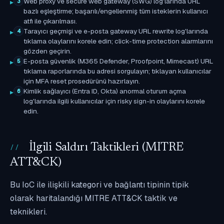
Web proxy ve secure web gateway (SWG) log'larında URL
3
bazlı eşleştirme; başarılı/engellenmiş tüm isteklerin kullanıcı
atfı ile çıkarılması.
Tarayıcı geçmişi ve e-posta gateway URL rewrite log'larında
4
tıklama olaylarını korele edin; click-time protection alarmlarını
gözden geçirin.
E-posta güvenlik (M365 Defender, Proofpoint, Mimecast) URL
5
tıklama raporlarında bu adresi sorgulayın; tıklayan kullanıcılar
için MFA reset prosedürünü hazırlayın.
Kimlik sağlayıcı (Entra ID, Okta) anormal oturum açma
6
log'larında ilgili kullanıcılar için risky sign-in olaylarını korele
edin.
İlgili Saldırı Taktikleri (MITRE
ATT&CK)
Bu IoC ile ilişkili kategori ve bağlantı tipinin tipik
olarak haritalandığı MITRE ATT&CK taktik ve
teknikleri.