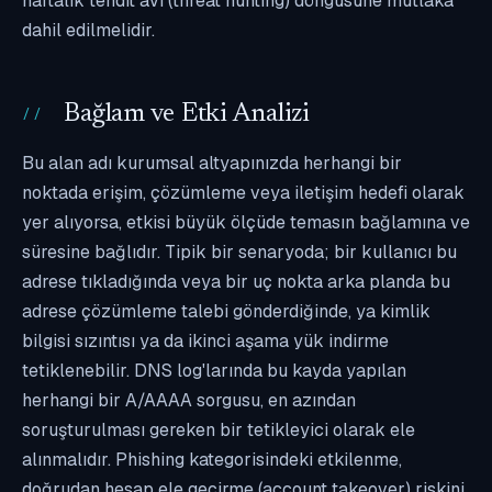
haftalık tehdit avı (threat hunting) döngüsüne mutlaka
dahil edilmelidir.
Bağlam ve Etki Analizi
Bu alan adı kurumsal altyapınızda herhangi bir
noktada erişim, çözümleme veya iletişim hedefi olarak
yer alıyorsa, etkisi büyük ölçüde temasın bağlamına ve
süresine bağlıdır. Tipik bir senaryoda; bir kullanıcı bu
adrese tıkladığında veya bir uç nokta arka planda bu
adrese çözümleme talebi gönderdiğinde, ya kimlik
bilgisi sızıntısı ya da ikinci aşama yük indirme
tetiklenebilir. DNS log'larında bu kayda yapılan
herhangi bir A/AAAA sorgusu, en azından
soruşturulması gereken bir tetikleyici olarak ele
alınmalıdır. Phishing kategorisindeki etkilenme,
doğrudan hesap ele geçirme (account takeover) riskini