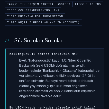
TA0001 İLK ERIŞIM (INITIAL ACCESS)
T1566 PHISHING
T1566.002 SPEARPHISHING LINK
T1598 PHISHING FOR INFORMATION
T1078 GEÇERLI HESAPLAR (VALID ACCOUNTS)
Sık Sorulan Sorular
halkingucu.tk adresi tehlikeli mi?
Evet. "halkingucu.tk" kaydı T.C. Siber Güvenlik
Başkanlığı (eski USOM) doğrulanmış tehdit
beslemesinde "Bankacılık - Oltalama" kategorisinde
yer almakta ve yüksek kritiklik seviyesi (4/10) ile
sınıflandırılmıştır. Bu kayıt resmi tehdit istihbaratı
olarak yayımlandığı için kurumsal engelleme
listelerine alınması ve son kullanıcıların erişiminin
engellenmesi tavsiye edilir.
Bu USOM kaydı ne kadar süreyle aktif kalır?