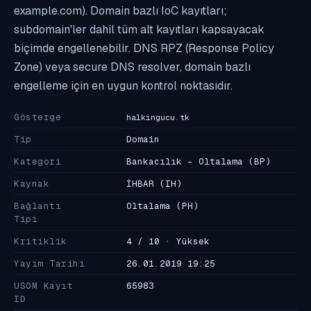
example.com). Domain bazlı IoC kayıtları;
subdomain'ler dahil tüm alt kayıtları kapsayacak
biçimde engellenebilir. DNS RPZ (Response Policy
Zone) veya secure DNS resolver, domain bazlı
engelleme için en uygun kontrol noktasıdır.
Gösterge
halkingucu.tk
Tip
Domain
Kategori
Bankacılık - Oltalama
(BP)
Kaynak
İHBAR
(IH)
Bağlantı
Oltalama
(PH)
Tipi
Kritiklik
4 / 10 · Yüksek
Yayım Tarihi
26.01.2019 19:25
USOM Kayıt
65983
ID