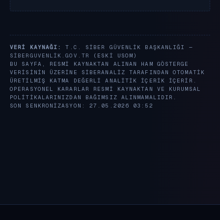
VERI KAYNAĞI:
T.C. SIBER GÜVENLIK BAŞKANLIĞI —
SIBERGUVENLIK.GOV.TR
(ESKI USOM)
BU SAYFA, RESMI KAYNAKTAN ALINAN HAM GÖSTERGE
VERISININ ÜZERINE SIBERANALIZ TARAFINDAN OTOMATIK
ÜRETILMIŞ KATMA DEĞERLI ANALITIK IÇERIK IÇERIR.
OPERASYONEL KARARLAR RESMI KAYNAKTAN VE KURUMSAL
POLITIKALARINIZDAN BAĞIMSIZ ALINMAMALIDIR.
SON SENKRONIZASYON: 27.05.2026 03:52