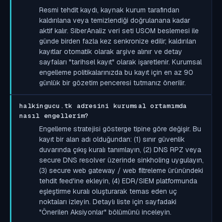
Resmi tehdit kaydı, kaynak kurum tarafından
kaldırılana veya temizlendiği doğrulanana kadar
aktif kalır. SiberAnaliz veri seti USOM beslemesi ile
günde birden fazla kez senkronize edilir; kaldırılan
kayıtlar otomatik olarak arşive alınır ve detay
sayfaları "tarihsel kayıt" olarak işaretlenir. Kurumsal
engelleme politikalarınızda bu kayıt için en az 90
günlük bir gözetim penceresi tutmanız önerilir.
halkingucu.tk adresini kurumsal ortamımda
nasıl engellerim?
Engelleme stratejisi gösterge tipine göre değişir. Bu
kayıt bir alan adı olduğundan: (1) sınır güvenlik
duvarında çıkış kuralı tanımlayın, (2) DNS RPZ veya
secure DNS resolver üzerinde sinkholing uygulayın,
(3) secure web gateway / web filtreleme ürünündeki
tehdit feed'ine ekleyin, (4) EDR/SIEM platformunda
eşleştirme kuralı oluşturarak temas eden uç
noktaları izleyin. Detaylı liste için sayfadaki
"Önerilen Aksiyonlar" bölümünü inceleyin.