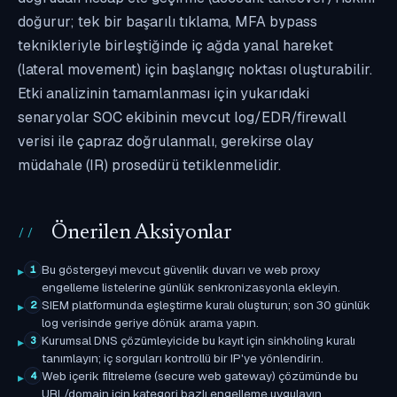
doğurur; tek bir başarılı tıklama, MFA bypass
teknikleriyle birleştiğinde iç ağda yanal hareket
(lateral movement) için başlangıç noktası oluşturabilir.
Etki analizinin tamamlanması için yukarıdaki
senaryolar SOC ekibinin mevcut log/EDR/firewall
verisi ile çapraz doğrulanmalı, gerekirse olay
müdahale (IR) prosedürü tetiklenmelidir.
Önerilen Aksiyonlar
Bu göstergeyi mevcut güvenlik duvarı ve web proxy
1
engelleme listelerine günlük senkronizasyonla ekleyin.
SIEM platformunda eşleştirme kuralı oluşturun; son 30 günlük
2
log verisinde geriye dönük arama yapın.
Kurumsal DNS çözümleyicide bu kayıt için sinkholing kuralı
3
tanımlayın; iç sorguları kontrollü bir IP'ye yönlendirin.
Web içerik filtreleme (secure web gateway) çözümünde bu
4
URL/domain için kategori bazlı engelleme uygulayın.