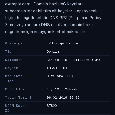
example.com). Domain bazlı IoC kayıtları;
subdomain'ler dahil tüm alt kayıtları kapsayacak
biçimde engellenebilir. DNS RPZ (Response Policy
Zone) veya secure DNS resolver, domain bazlı
engelleme için en uygun kontrol noktasıdır.
Gösterge
halktacepsube.com
Tip
Domain
Kategori
Bankacılık - Oltalama
(BP)
Kaynak
İHBAR
(IH)
Bağlantı
Oltalama
(PH)
Tipi
Kritiklik
4 / 10 · Yüksek
Yayım Tarihi
06.02.2019 23:02
USOM Kayıt
67829
ID