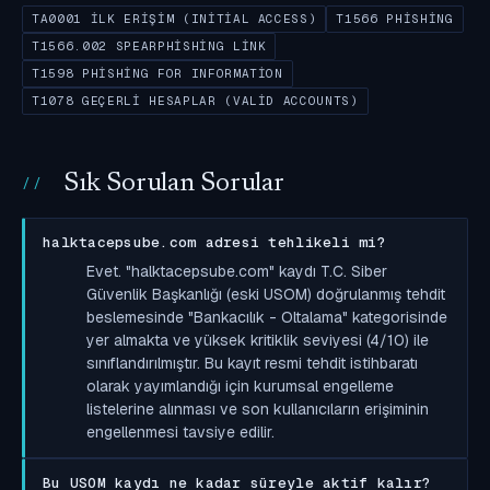
TA0001 İLK ERIŞIM (INITIAL ACCESS)
T1566 PHISHING
T1566.002 SPEARPHISHING LINK
T1598 PHISHING FOR INFORMATION
T1078 GEÇERLI HESAPLAR (VALID ACCOUNTS)
Sık Sorulan Sorular
halktacepsube.com adresi tehlikeli mi?
Evet. "halktacepsube.com" kaydı T.C. Siber
Güvenlik Başkanlığı (eski USOM) doğrulanmış tehdit
beslemesinde "Bankacılık - Oltalama" kategorisinde
yer almakta ve yüksek kritiklik seviyesi (4/10) ile
sınıflandırılmıştır. Bu kayıt resmi tehdit istihbaratı
olarak yayımlandığı için kurumsal engelleme
listelerine alınması ve son kullanıcıların erişiminin
engellenmesi tavsiye edilir.
Bu USOM kaydı ne kadar süreyle aktif kalır?