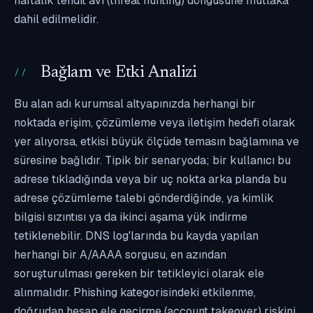
haftalık tehdit avı (threat hunting) döngüsüne mutlaka
dahil edilmelidir.
Bağlam ve Etki Analizi
Bu alan adı kurumsal altyapınızda herhangi bir
noktada erişim, çözümleme veya iletişim hedefi olarak
yer alıyorsa, etkisi büyük ölçüde temasın bağlamına ve
süresine bağlıdır. Tipik bir senaryoda; bir kullanıcı bu
adrese tıkladığında veya bir uç nokta arka planda bu
adrese çözümleme talebi gönderdiğinde, ya kimlik
bilgisi sızıntısı ya da ikinci aşama yük indirme
tetiklenebilir. DNS log'larında bu kayda yapılan
herhangi bir A/AAAA sorgusu, en azından
soruşturulması gereken bir tetikleyici olarak ele
alınmalıdır. Phishing kategorisindeki etkilenme,
doğrudan hesap ele geçirme (account takeover) riskini