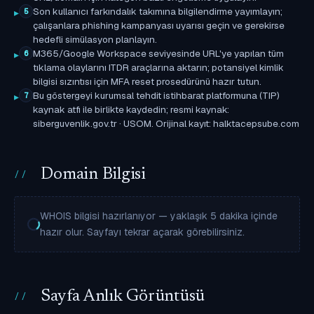
Son kullanıcı farkındalık takımına bilgilendirme yayımlayın;
5
çalışanlara phishing kampanyası uyarısı geçin ve gerekirse
hedefli simülasyon planlayın.
M365/Google Workspace seviyesinde URL'ye yapılan tüm
6
tıklama olaylarını ITDR araçlarına aktarın; potansiyel kimlik
bilgisi sızıntısı için MFA reset prosedürünü hazır tutun.
Bu göstergeyi kurumsal tehdit istihbarat platformuna (TIP)
7
kaynak atfı ile birlikte kaydedin; resmi kaynak:
siberguvenlik.gov.tr · USOM. Orijinal kayıt: halktacepsube.com
Domain Bilgisi
WHOIS bilgisi hazırlanıyor — yaklaşık 5 dakika içinde
hazır olur. Sayfayı tekrar açarak görebilirsiniz.
Sayfa Anlık Görüntüsü