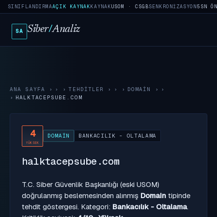
SINIFLANDIRMA
AÇIK KAYNAK
KAYNAK
USOM · CSGB
SENKRONIZASYON
5SN Ö
Siber
/
Analiz
SA
ANA SAYFA
›
TEHDITLER
›
DOMAIN
›
HALKTACEPSUBE.COM
4
DOMAIN
BANKACILIK - OLTALAMA
YÜKSEK
halktacepsube.com
T.C. Siber Güvenlik Başkanlığı (eski USOM)
doğrulanmış beslemesinden alınmış
Domain
tipinde
tehdit göstergesi. Kategori:
Bankacılık - Oltalama
.