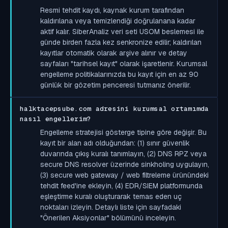
Resmi tehdit kaydı, kaynak kurum tarafından
kaldırılana veya temizlendiği doğrulanana kadar
aktif kalır. SiberAnaliz veri seti USOM beslemesi ile
günde birden fazla kez senkronize edilir; kaldırılan
kayıtlar otomatik olarak arşive alınır ve detay
sayfaları "tarihsel kayıt" olarak işaretlenir. Kurumsal
engelleme politikalarınızda bu kayıt için en az 90
günlük bir gözetim penceresi tutmanız önerilir.
halktacepsube.com adresini kurumsal ortamımda
nasıl engellerim?
Engelleme stratejisi gösterge tipine göre değişir. Bu
kayıt bir alan adı olduğundan: (1) sınır güvenlik
duvarında çıkış kuralı tanımlayın, (2) DNS RPZ veya
secure DNS resolver üzerinde sinkholing uygulayın,
(3) secure web gateway / web filtreleme ürünündeki
tehdit feed'ine ekleyin, (4) EDR/SIEM platformunda
eşleştirme kuralı oluşturarak temas eden uç
noktaları izleyin. Detaylı liste için sayfadaki
"Önerilen Aksiyonlar" bölümünü inceleyin.