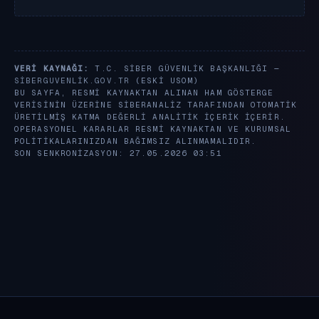
VERI KAYNAĞI:
T.C. SIBER GÜVENLIK BAŞKANLIĞI —
SIBERGUVENLIK.GOV.TR
(ESKI USOM)
BU SAYFA, RESMI KAYNAKTAN ALINAN HAM GÖSTERGE
VERISININ ÜZERINE SIBERANALIZ TARAFINDAN OTOMATIK
ÜRETILMIŞ KATMA DEĞERLI ANALITIK IÇERIK IÇERIR.
OPERASYONEL KARARLAR RESMI KAYNAKTAN VE KURUMSAL
POLITIKALARINIZDAN BAĞIMSIZ ALINMAMALIDIR.
SON SENKRONIZASYON: 27.05.2026 03:51