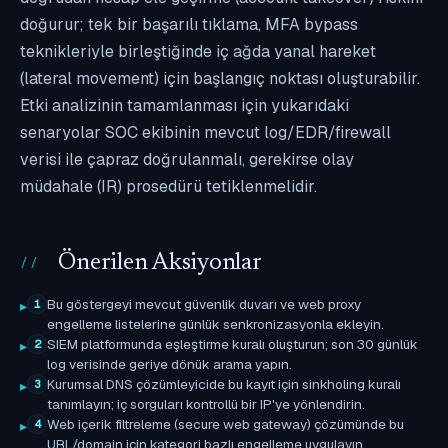
doğurur; tek bir başarılı tıklama, MFA bypass
teknikleriyle birleştiğinde iç ağda yanal hareket
(lateral movement) için başlangıç noktası oluşturabilir.
Etki analizinin tamamlanması için yukarıdaki
senaryolar SOC ekibinin mevcut log/EDR/firewall
verisi ile çapraz doğrulanmalı, gerekirse olay
müdahale (IR) prosedürü tetiklenmelidir.
Önerilen Aksiyonlar
Bu göstergeyi mevcut güvenlik duvarı ve web proxy
1
engelleme listelerine günlük senkronizasyonla ekleyin.
SIEM platformunda eşleştirme kuralı oluşturun; son 30 günlük
2
log verisinde geriye dönük arama yapın.
Kurumsal DNS çözümleyicide bu kayıt için sinkholing kuralı
3
tanımlayın; iç sorguları kontrollü bir IP'ye yönlendirin.
Web içerik filtreleme (secure web gateway) çözümünde bu
4
URL/domain için kategori bazlı engelleme uygulayın.