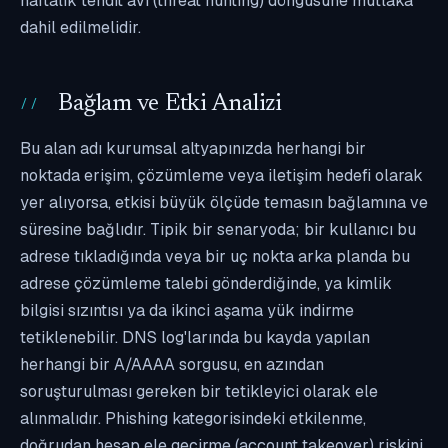
haftalık tehdit avı (threat hunting) döngüsüne mutlaka
dahil edilmelidir.
Bağlam ve Etki Analizi
Bu alan adı kurumsal altyapınızda herhangi bir
noktada erişim, çözümleme veya iletişim hedefi olarak
yer alıyorsa, etkisi büyük ölçüde temasın bağlamına ve
süresine bağlıdır. Tipik bir senaryoda; bir kullanıcı bu
adrese tıkladığında veya bir uç nokta arka planda bu
adrese çözümleme talebi gönderdiğinde, ya kimlik
bilgisi sızıntısı ya da ikinci aşama yük indirme
tetiklenebilir. DNS log'larında bu kayda yapılan
herhangi bir A/AAAA sorgusu, en azından
soruşturulması gereken bir tetikleyici olarak ele
alınmalıdır. Phishing kategorisindeki etkilenme,
doğrudan hesap ele geçirme (account takeover) riskini