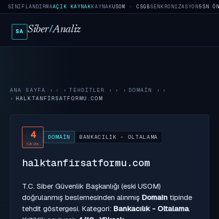
SINIFLANDIRMA
AÇIK KAYNAK
KAYNAK
USOM · CSGB
SENKRONIZASYON
5SN Ö
Siber
/
Analiz
SA
ANA SAYFA
›
TEHDITLER
›
DOMAIN
›
HALKTANFIRSATFORMU.COM
4
DOMAIN
BANKACILIK - OLTALAMA
YÜKSEK
halktanfirsatformu.com
T.C. Siber Güvenlik Başkanlığı (eski USOM)
doğrulanmış beslemesinden alınmış
Domain
tipinde
tehdit göstergesi. Kategori:
Bankacılık - Oltalama
.