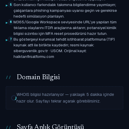
Son kullanıcı farkındalık takımına bilgilendirme yayımlayın;
5
çalışanlara phishing kampanyası uyarısı geçin ve gerekirse
hedefli simülasyon planlayın.
M365/Google Workspace seviyesinde URL'ye yapılan tüm
6
tıklama olaylarını ITDR araçlarına aktarın; potansiyel kimlik
bilgisi sızıntısı için MFA reset prosedürünü hazır tutun.
Bu göstergeyi kurumsal tehdit istihbarat platformuna (TIP)
7
kaynak atfı ile birlikte kaydedin; resmi kaynak:
siberguvenlik.gov.tr · USOM. Orijinal kayıt:
halktanfirsatformu.com
Domain Bilgisi
WHOIS bilgisi hazırlanıyor — yaklaşık 5 dakika içinde
hazır olur. Sayfayı tekrar açarak görebilirsiniz.
Sayfa Anlık Görüntüsü