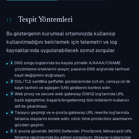
Tespit Yöntemleri
Bu göstergenin kurumsal ortamınızda kullanılıp
kullanılmadığını belirlemek için telemetri ve log
kaynaklarında uygulanabilecek somut sorgular.
DNS sorgu loglarında bu kayda yönelik A/AAAA/CNAME
1
çözümleme isteklerini arayın; passive DNS arşivinde tarihsel
kayıt değişimini doğrulayın.
SSL/TLS sertifika şeffaflık günlüklerinde (crt.sh, censys.io) ilk
2
kayıt tarihini ve eşleşen SAN girdilerini kontrol edin.
Web proxy ve secure web gateway (SWG) log'larında URL
3
bazlı eşleştirme; başarılı/engellenmiş tüm isteklerin kullanıcı
atfı ile çıkarılması.
Tarayıcı geçmişi ve e-posta gateway URL rewrite log'larında
4
tıklama olaylarını korele edin; click-time protection alarmlarını
gözden geçirin.
E-posta güvenlik (M365 Defender, Proofpoint, Mimecast) URL
5
tıklama raporlarında bu adresi sorgulayın; tıklayan kullanıcılar