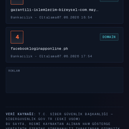
garantili-islemlerim-bireysel-com.may…
Bankacılık - Oltalama
07.08.2026 18:54
4
DOMAIN
facebookloginapponline.ph
Bankacılık - Oltalama
07.08.2026 17:54
VERI KAYNAĞI:
T.C. SIBER GÜVENLIK BAŞKANLIĞI —
SIBERGUVENLIK.GOV.TR
(ESKI USOM)
BU SAYFA, RESMI KAYNAKTAN ALINAN HAM GÖSTERGE
VERISININ ÜZERINE SIBERANALIZ TARAFINDAN OTOMATIK