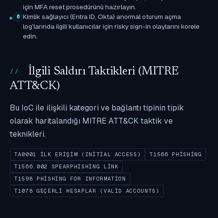
için MFA reset prosedürünü hazırlayın.
Kimlik sağlayıcı (Entra ID, Okta) anormal oturum açma
6
log'larında ilgili kullanıcılar için risky sign-in olaylarını korele
edin.
İlgili Saldırı Taktikleri (MITRE
ATT&CK)
Bu IoC ile ilişkili kategori ve bağlantı tipinin tipik
olarak haritalandığı MITRE ATT&CK taktik ve
teknikleri.
TA0001 İLK ERIŞIM (INITIAL ACCESS)
T1566 PHISHING
T1566.002 SPEARPHISHING LINK
T1598 PHISHING FOR INFORMATION
T1078 GEÇERLI HESAPLAR (VALID ACCOUNTS)