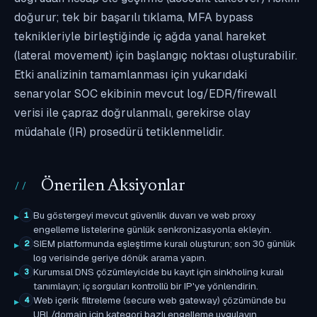
doğurur; tek bir başarılı tıklama, MFA bypass
teknikleriyle birleştiğinde iç ağda yanal hareket
(lateral movement) için başlangıç noktası oluşturabilir.
Etki analizinin tamamlanması için yukarıdaki
senaryolar SOC ekibinin mevcut log/EDR/firewall
verisi ile çapraz doğrulanmalı, gerekirse olay
müdahale (IR) prosedürü tetiklenmelidir.
Önerilen Aksiyonlar
Bu göstergeyi mevcut güvenlik duvarı ve web proxy
1
engelleme listelerine günlük senkronizasyonla ekleyin.
SIEM platformunda eşleştirme kuralı oluşturun; son 30 günlük
2
log verisinde geriye dönük arama yapın.
Kurumsal DNS çözümleyicide bu kayıt için sinkholing kuralı
3
tanımlayın; iç sorguları kontrollü bir IP'ye yönlendirin.
Web içerik filtreleme (secure web gateway) çözümünde bu
4
URL/domain için kategori bazlı engelleme uygulayın.