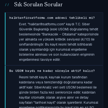
Sık Sorulan Sorular
halktanfirsatformu.com adresi tehlikeli mi?
Evet. "halktanfirsatformu.com" kaydı T.C. Siber
Güvenlik Başkanlığı (eski USOM) doğrulanmış tehdit
beslemesinde "Bankacılık - Oltalama" kategorisinde
yer almakta ve yüksek kritiklik seviyesi (4/10) ile
sınıflandırılmıştır. Bu kayıt resmi tehdit istihbaratı
olarak yayımlandığı için kurumsal engelleme
listelerine alınması ve son kullanıcıların erişiminin
engellenmesi tavsiye edilir.
Bu USOM kaydı ne kadar süreyle aktif kalır?
Resmi tehdit kaydı, kaynak kurum tarafından
kaldırılana veya temizlendiği doğrulanana kadar
aktif kalır. SiberAnaliz veri seti USOM beslemesi ile
günde birden fazla kez senkronize edilir; kaldırılan
kayıtlar otomatik olarak arşive alınır ve detay
sayfaları "tarihsel kayıt" olarak işaretlenir. Kurumsal
engelleme politikalarınızda bu kayıt için en az 90