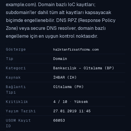
example.com). Domain bazlı IoC kayıtları;
subdomain'ler dahil tüm alt kayıtları kapsayacak
biçimde engellenebilir. DNS RPZ (Response Policy
Zone) veya secure DNS resolver, domain bazlı
engelleme için en uygun kontrol noktasıdır.
Gösterge
halktanfirsatformu.com
Tip
Domain
Kategori
Bankacılık - Oltalama
(BP)
Kaynak
İHBAR
(IH)
Bağlantı
Oltalama
(PH)
Tipi
Kritiklik
4 / 10 · Yüksek
Yayım Tarihi
27.01.2019 11:45
USOM Kayıt
66053
ID