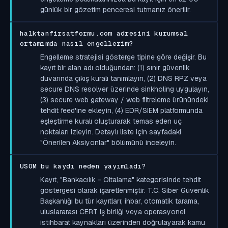
günlük bir gözetim penceresi tutmanız önerilir.
halktanfirsatformu.com adresini kurumsal
ortamımda nasıl engellerim?
Engelleme stratejisi gösterge tipine göre değişir. Bu
kayıt bir alan adı olduğundan: (1) sınır güvenlik
duvarında çıkış kuralı tanımlayın, (2) DNS RPZ veya
secure DNS resolver üzerinde sinkholing uygulayın,
(3) secure web gateway / web filtreleme ürünündeki
tehdit feed'ine ekleyin, (4) EDR/SIEM platformunda
eşleştirme kuralı oluşturarak temas eden uç
noktaları izleyin. Detaylı liste için sayfadaki
"Önerilen Aksiyonlar" bölümünü inceleyin.
USOM bu kaydı neden yayımladı?
Kayıt, "Bankacılık - Oltalama" kategorisinde tehdit
göstergesi olarak işaretlenmiştir. T.C. Siber Güvenlik
Başkanlığı bu tür kayıtları; ihbar, otomatik tarama,
uluslararası CERT iş birliği veya operasyonel
istihbarat kaynakları üzerinden doğrulayarak kamu