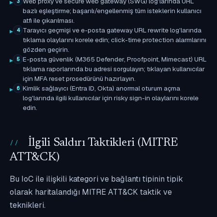
Web proxy ve secure web gateway (SWG) log'larında URL
3
bazlı eşleştirme; başarılı/engellenmiş tüm isteklerin kullanıcı
atfı ile çıkarılması.
Tarayıcı geçmişi ve e-posta gateway URL rewrite log'larında
4
tıklama olaylarını korele edin; click-time protection alarmlarını
gözden geçirin.
E-posta güvenlik (M365 Defender, Proofpoint, Mimecast) URL
5
tıklama raporlarında bu adresi sorgulayın; tıklayan kullanıcılar
için MFA reset prosedürünü hazırlayın.
Kimlik sağlayıcı (Entra ID, Okta) anormal oturum açma
6
log'larında ilgili kullanıcılar için risky sign-in olaylarını korele
edin.
İlgili Saldırı Taktikleri (MITRE
ATT&CK)
Bu IoC ile ilişkili kategori ve bağlantı tipinin tipik
olarak haritalandığı MITRE ATT&CK taktik ve
teknikleri.