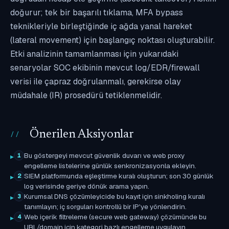
doğurur; tek bir başarılı tıklama, MFA bypass
teknikleriyle birleştiğinde iç ağda yanal hareket
(lateral movement) için başlangıç noktası oluşturabilir.
Etki analizinin tamamlanması için yukarıdaki
senaryolar SOC ekibinin mevcut log/EDR/firewall
verisi ile çapraz doğrulanmalı, gerekirse olay
müdahale (IR) prosedürü tetiklenmelidir.
Önerilen Aksiyonlar
Bu göstergeyi mevcut güvenlik duvarı ve web proxy
1
engelleme listelerine günlük senkronizasyonla ekleyin.
SIEM platformunda eşleştirme kuralı oluşturun; son 30 günlük
2
log verisinde geriye dönük arama yapın.
Kurumsal DNS çözümleyicide bu kayıt için sinkholing kuralı
3
tanımlayın; iç sorguları kontrollü bir IP'ye yönlendirin.
Web içerik filtreleme (secure web gateway) çözümünde bu
4
URL/domain için kategori bazlı engelleme uygulayın.