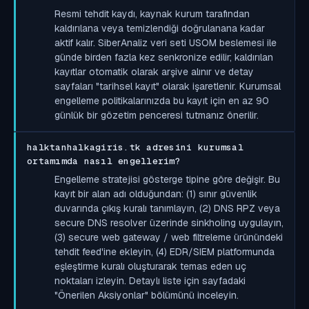
Resmi tehdit kaydı, kaynak kurum tarafından
kaldırılana veya temizlendiği doğrulanana kadar
aktif kalır. SiberAnaliz veri seti USOM beslemesi ile
günde birden fazla kez senkronize edilir; kaldırılan
kayıtlar otomatik olarak arşive alınır ve detay
sayfaları "tarihsel kayıt" olarak işaretlenir. Kurumsal
engelleme politikalarınızda bu kayıt için en az 90
günlük bir gözetim penceresi tutmanız önerilir.
halktanhalkagiris.tk adresini kurumsal
ortamımda nasıl engellerim?
Engelleme stratejisi gösterge tipine göre değişir. Bu
kayıt bir alan adı olduğundan: (1) sınır güvenlik
duvarında çıkış kuralı tanımlayın, (2) DNS RPZ veya
secure DNS resolver üzerinde sinkholing uygulayın,
(3) secure web gateway / web filtreleme ürünündeki
tehdit feed'ine ekleyin, (4) EDR/SIEM platformunda
eşleştirme kuralı oluşturarak temas eden uç
noktaları izleyin. Detaylı liste için sayfadaki
"Önerilen Aksiyonlar" bölümünü inceleyin.