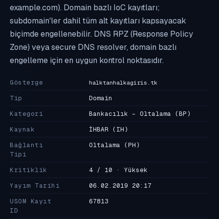
example.com). Domain bazlı IoC kayıtları;
subdomain'ler dahil tüm alt kayıtları kapsayacak
biçimde engellenebilir. DNS RPZ (Response Policy
Zone) veya secure DNS resolver, domain bazlı
engelleme için en uygun kontrol noktasıdır.
Gösterge
halktanhalkagiris.tk
Tip
Domain
Kategori
Bankacılık - Oltalama
(BP)
Kaynak
İHBAR
(IH)
Bağlantı
Oltalama
(PH)
Tipi
Kritiklik
4 / 10 · Yüksek
Yayım Tarihi
06.02.2019 20:17
USOM Kayıt
67813
ID