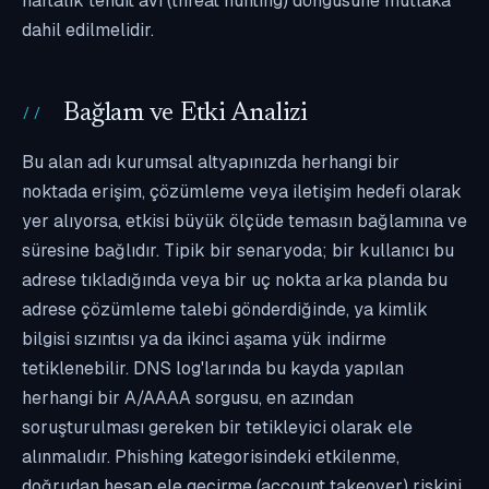
haftalık tehdit avı (threat hunting) döngüsüne mutlaka
dahil edilmelidir.
Bağlam ve Etki Analizi
Bu alan adı kurumsal altyapınızda herhangi bir
noktada erişim, çözümleme veya iletişim hedefi olarak
yer alıyorsa, etkisi büyük ölçüde temasın bağlamına ve
süresine bağlıdır. Tipik bir senaryoda; bir kullanıcı bu
adrese tıkladığında veya bir uç nokta arka planda bu
adrese çözümleme talebi gönderdiğinde, ya kimlik
bilgisi sızıntısı ya da ikinci aşama yük indirme
tetiklenebilir. DNS log'larında bu kayda yapılan
herhangi bir A/AAAA sorgusu, en azından
soruşturulması gereken bir tetikleyici olarak ele
alınmalıdır. Phishing kategorisindeki etkilenme,
doğrudan hesap ele geçirme (account takeover) riskini