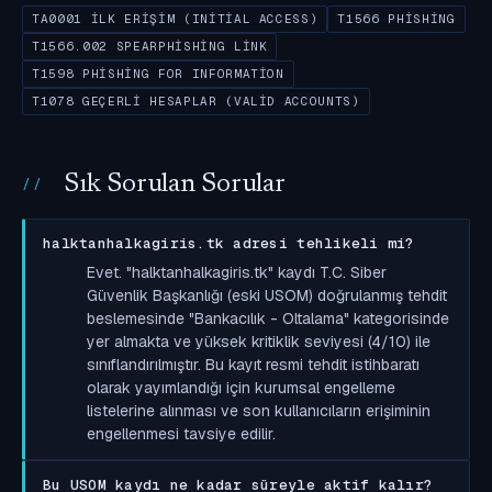
TA0001 İLK ERIŞIM (INITIAL ACCESS)
T1566 PHISHING
T1566.002 SPEARPHISHING LINK
T1598 PHISHING FOR INFORMATION
T1078 GEÇERLI HESAPLAR (VALID ACCOUNTS)
Sık Sorulan Sorular
halktanhalkagiris.tk adresi tehlikeli mi?
Evet. "halktanhalkagiris.tk" kaydı T.C. Siber
Güvenlik Başkanlığı (eski USOM) doğrulanmış tehdit
beslemesinde "Bankacılık - Oltalama" kategorisinde
yer almakta ve yüksek kritiklik seviyesi (4/10) ile
sınıflandırılmıştır. Bu kayıt resmi tehdit istihbaratı
olarak yayımlandığı için kurumsal engelleme
listelerine alınması ve son kullanıcıların erişiminin
engellenmesi tavsiye edilir.
Bu USOM kaydı ne kadar süreyle aktif kalır?