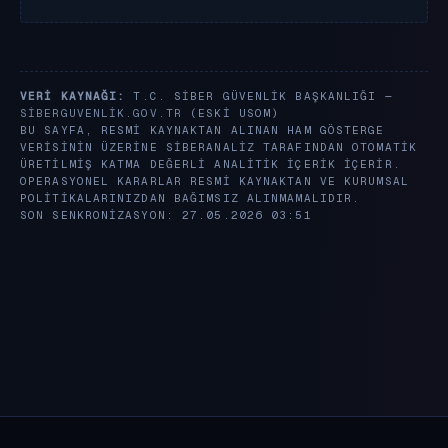
VERI KAYNAĞI:
T.C. SIBER GÜVENLIK BAŞKANLIĞI —
SIBERGUVENLIK.GOV.TR
(ESKI USOM)
BU SAYFA, RESMI KAYNAKTAN ALINAN HAM GÖSTERGE
VERISININ ÜZERINE SIBERANALIZ TARAFINDAN OTOMATIK
ÜRETILMIŞ KATMA DEĞERLI ANALITIK IÇERIK IÇERIR.
OPERASYONEL KARARLAR RESMI KAYNAKTAN VE KURUMSAL
POLITIKALARINIZDAN BAĞIMSIZ ALINMAMALIDIR.
SON SENKRONIZASYON: 27.05.2026 03:51