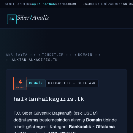
SINIFLANDIRMA
AÇIK KAYNAK
KAYNAK
USOM · CSGB
SENKRONIZASYON
5SN Ö
Siber
/
Analiz
SA
ANA SAYFA
›
TEHDITLER
›
DOMAIN
›
HALKTANHALKAGIRIS.TK
4
DOMAIN
BANKACILIK - OLTALAMA
YÜKSEK
halktanhalkagiris.tk
T.C. Siber Güvenlik Başkanlığı (eski USOM)
doğrulanmış beslemesinden alınmış
Domain
tipinde
tehdit göstergesi. Kategori:
Bankacılık - Oltalama
.